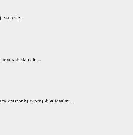
i stają się…
ynamonu, doskonale…
ącą kruszonką tworzą duet idealny…