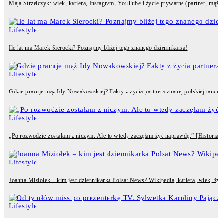
Maja Strzelczyk: wiek, kariera, Instagram, YouTube i życie prywatne (partner, mąż
Lifestyle
Ile lat ma Marek Sierocki? Poznajmy bliżej tego znanego dziennikarza!
Lifestyle
Gdzie pracuje mąż Idy Nowakowskiej? Fakty z życia partnera znanej polskiej tancer
Lifestyle
„Po rozwodzie zostałam z niczym. Ale to wtedy zaczęłam żyć naprawdę.” [Historia 
Lifestyle
Joanna Miziołek – kim jest dziennikarka Polsat News? Wikipedia, kariera, wiek, 
Lifestyle