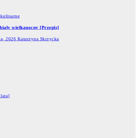
 kulinarne
biały wielkanocny [Przepis]
ia, 2026
Katarzyna Skrzycka