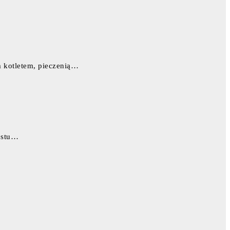
m kotletem, pieczenią…
rostu…