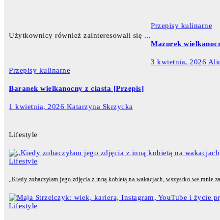
Przepisy kulinarne
Użytkownicy również zainteresowali się ...
Mazurek wielkanocn
3 kwietnia, 2026
Ali
Przepisy kulinarne
Baranek wielkanocny z ciasta [Przepis]
1 kwietnia, 2026
Katarzyna Skrzycka
Lifestyle
Lifestyle
„Kiedy zobaczyłam jego zdjęcia z inną kobietą na wakacjach, wszystko we mnie zama
Lifestyle