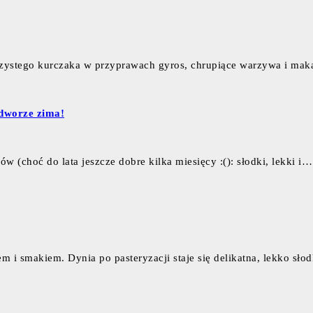
oczystego kurczaka w przyprawach gyros, chrupiące warzywa i mak
 dworze zima!
w (choć do lata jeszcze dobre kilka miesięcy :(): słodki, lekki i…
 i smakiem. Dynia po pasteryzacji staje się delikatna, lekko sło