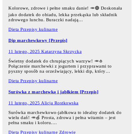
Kolorowe, zdrowe i pełne smaku danie! 🥕🟣 Doskonała
jako dodatek do obiadu, lekka przekąska lub składnik
zdrowego lunchu. Buraczki nadają…
Dieta
Przepisy kulinarne
Dip marchewkowy [Przepis]
11 lutego, 2025
Katarzyna Skrzycka
Świetny dodatek do chrupiących warzyw! 🥕🧄
Połączenie marchewki z jogurtem i przyprawami to
pyszny sposób na orzeźwiający, lekki dip, który…
Dieta
Przepisy kulinarne
Surówka z marchewką i jabłkiem [Przepis]
11 lutego, 2025
Alicja Rostkowska
Surówka marchewkowo-jabłkowa to idealny dodatek do
wielu dań! 🥕🍏 Prosta, zdrowa i pełna witamin – jest
pełna smaku i koloru.…
Dieta
Przepisy kulinarne
Zdrowie