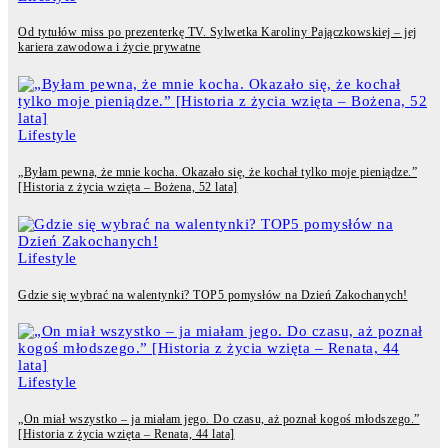
Od tytułów miss po prezenterkę TV. Sylwetka Karoliny Pajączkowskiej – jej
kariera zawodowa i życie prywatne
Lifestyle
„Byłam pewna, że mnie kocha. Okazało się, że kochał tylko moje pieniądze.”
[Historia z życia wzięta – Bożena, 52 lata]
Lifestyle
Gdzie się wybrać na walentynki? TOP5 pomysłów na Dzień Zakochanych!
Lifestyle
„On miał wszystko – ja miałam jego. Do czasu, aż poznał kogoś młodszego.”
[Historia z życia wzięta – Renata, 44 lata]