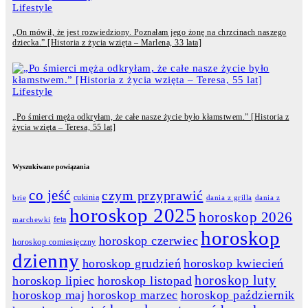
Lifestyle
„On mówił, że jest rozwiedziony. Poznałam jego żonę na chrzcinach naszego
dziecka.” [Historia z życia wzięta – Marlena, 33 lata]
Lifestyle
„Po śmierci męża odkryłam, że całe nasze życie było kłamstwem.” [Historia z
życia wzięta – Teresa, 55 lat]
Wyszukiwane powiązania
co jeść
czym przyprawić
cukinia
dania z grilla
dania z
brie
horoskop 2025
horoskop 2026
feta
marchewki
horoskop
horoskop czerwiec
horoskop comiesięczny
dzienny
horoskop grudzień
horoskop kwiecień
horoskop luty
horoskop lipiec
horoskop listopad
horoskop maj
horoskop marzec
horoskop październik