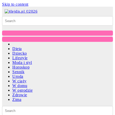
Skip to content
Dieta
Dziecko
Lifestyle
Moda i styl
Horoskop
Sennik
Uroda
W ciąży
W domu
W ogrodzie
Zdrowie
Zima