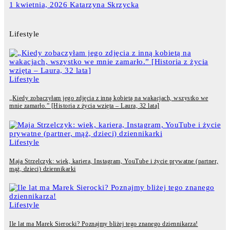
1 kwietnia, 2026
Katarzyna Skrzycka
Lifestyle
Lifestyle
„Kiedy zobaczyłam jego zdjęcia z inną kobietą na wakacjach, wszystko we
mnie zamarło.” [Historia z życia wzięta – Laura, 32 lata]
Lifestyle
Maja Strzelczyk: wiek, kariera, Instagram, YouTube i życie prywatne (partner,
mąż, dzieci) dziennikarki
Lifestyle
Ile lat ma Marek Sierocki? Poznajmy bliżej tego znanego dziennikarza!