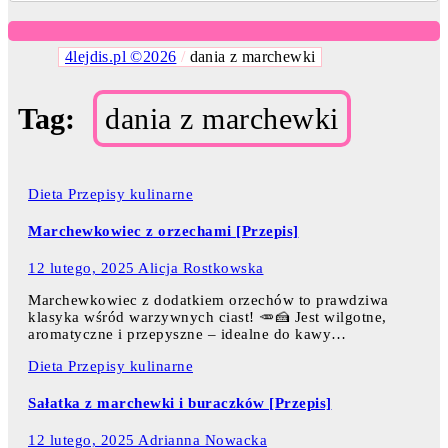
4lejdis.pl ©2026
/
dania z marchewki
Tag:
dania z marchewki
Dieta
Przepisy kulinarne
Marchewkowiec z orzechami [Przepis]
12 lutego, 2025
Alicja Rostkowska
Marchewkowiec z dodatkiem orzechów to prawdziwa
klasyka wśród warzywnych ciast! 🥕🍰 Jest wilgotne,
aromatyczne i przepyszne – idealne do kawy…
Dieta
Przepisy kulinarne
Sałatka z marchewki i buraczków [Przepis]
12 lutego, 2025
Adrianna Nowacka