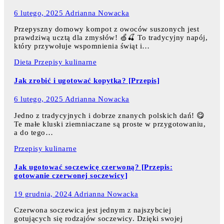
6 lutego, 2025
Adrianna Nowacka
Przepyszny domowy kompot z owoców suszonych jest
prawdziwą ucztą dla zmysłów! 🍏🍒 To tradycyjny napój,
który przywołuje wspomnienia świąt i…
Dieta
Przepisy kulinarne
Jak zrobić i ugotować kopytka? [Przepis]
6 lutego, 2025
Adrianna Nowacka
Jedno z tradycyjnych i dobrze znanych polskich dań! 😋
Te małe kluski ziemniaczane są proste w przygotowaniu,
a do tego…
Przepisy kulinarne
Jak ugotować soczewicę czerwoną? [Przepis:
gotowanie czerwonej soczewicy]
19 grudnia, 2024
Adrianna Nowacka
Czerwona soczewica jest jednym z najszybciej
gotujących się rodzajów soczewicy. Dzięki swojej