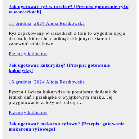
Jak ugotować ryż w torebce? [Przepis: gotowanie ryżu
w woreczkach]
17 grudnia, 2024
Alicja Rostkowska
Ryż zapakowany w saszetkach z folii to wygodna opcja
dla osób, które chcą uniknąć sklejonych ziaren i
zapewnić sobie łatwe…
Przepisy kulinarne
Jak ugotować kukurydzę? [Przepis: gotowanie
kukurydzy]
16 grudnia, 2024
Alicja Rostkowska
Pyszna i świeża kukurydza to popularny dodatek do
letnich dań i przekąska o wyjątkowym smaku. Jej
przygotowanie zależy od rodzaju…
Przepisy kulinarne
Jak ugotować makaron ryżowy? [Przepis: gotowanie
makaronu ryżowego]