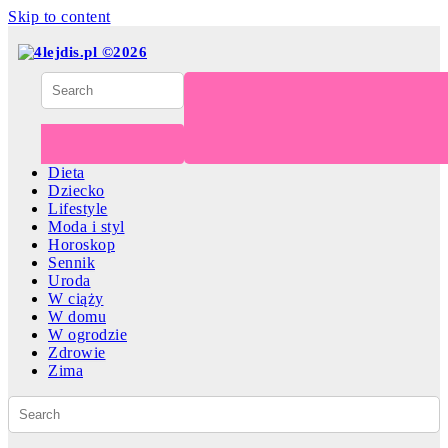
Skip to content
Dieta
Dziecko
Lifestyle
Moda i styl
Horoskop
Sennik
Uroda
W ciąży
W domu
W ogrodzie
Zdrowie
Zima