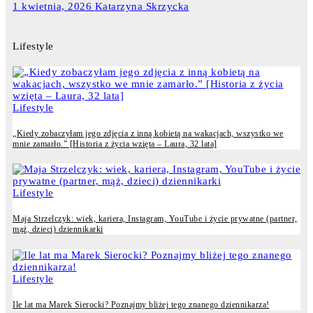
1 kwietnia, 2026
Katarzyna Skrzycka
Lifestyle
Lifestyle
„Kiedy zobaczyłam jego zdjęcia z inną kobietą na wakacjach, wszystko we
mnie zamarło.” [Historia z życia wzięta – Laura, 32 lata]
Lifestyle
Maja Strzelczyk: wiek, kariera, Instagram, YouTube i życie prywatne (partner,
mąż, dzieci) dziennikarki
Lifestyle
Ile lat ma Marek Sierocki? Poznajmy bliżej tego znanego dziennikarza!