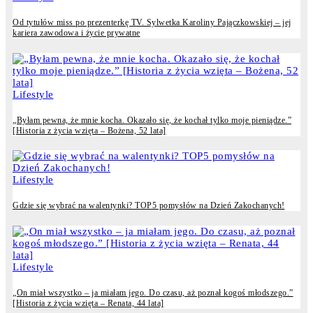
Od tytułów miss po prezenterkę TV. Sylwetka Karoliny Pajączkowskiej – jej
kariera zawodowa i życie prywatne
Lifestyle
„Byłam pewna, że mnie kocha. Okazało się, że kochał tylko moje pieniądze.”
[Historia z życia wzięta – Bożena, 52 lata]
Lifestyle
Gdzie się wybrać na walentynki? TOP5 pomysłów na Dzień Zakochanych!
Lifestyle
„On miał wszystko – ja miałam jego. Do czasu, aż poznał kogoś młodszego.”
[Historia z życia wzięta – Renata, 44 lata]