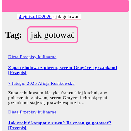
4lejdis.pl ©2026
/
jak gotować
Tag:
jak gotować
Dieta
Przepisy kulinarne
Zupa cebulowa z piwem, serem Gruyère i grzankami
[Przepis]
7 lutego, 2025
Alicja Rostkowska
Zupa cebulowa to klasyka francuskiej kuchni, a w
połączeniu z piwem, serem Gruyère i chrupiącymi
grzankami staje się prawdziwą ucztą…
Dieta
Przepisy kulinarne
Jak zrobić kompot z suszu? Ile czasu go gotować?
[Przepis]