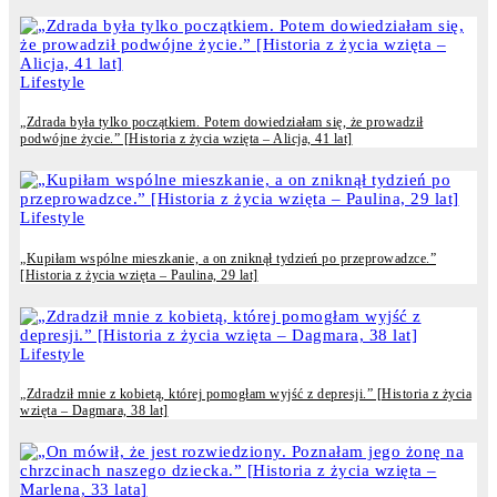
Lifestyle
„Zdrada była tylko początkiem. Potem dowiedziałam się, że prowadził
podwójne życie.” [Historia z życia wzięta – Alicja, 41 lat]
Lifestyle
„Kupiłam wspólne mieszkanie, a on zniknął tydzień po przeprowadzce.”
[Historia z życia wzięta – Paulina, 29 lat]
Lifestyle
„Zdradził mnie z kobietą, której pomogłam wyjść z depresji.” [Historia z życia
wzięta – Dagmara, 38 lat]