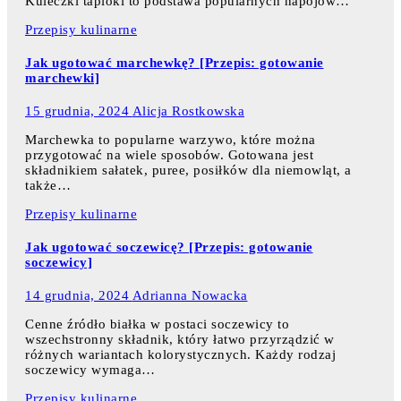
Kuleczki tapioki to podstawa popularnych napojów…
Przepisy kulinarne
Jak ugotować marchewkę? [Przepis: gotowanie
marchewki]
15 grudnia, 2024
Alicja Rostkowska
Marchewka to popularne warzywo, które można
przygotować na wiele sposobów. Gotowana jest
składnikiem sałatek, puree, posiłków dla niemowląt, a
także…
Przepisy kulinarne
Jak ugotować soczewicę? [Przepis: gotowanie
soczewicy]
14 grudnia, 2024
Adrianna Nowacka
Cenne źródło białka w postaci soczewicy to
wszechstronny składnik, który łatwo przyrządzić w
różnych wariantach kolorystycznych. Każdy rodzaj
soczewicy wymaga…
Przepisy kulinarne