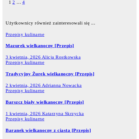
1
2
…
4
Użytkownicy również zainteresowali się ...
Przepisy kulinarne
Mazurek wielkanocny [Przepis]
3 kwietnia, 2026
Alicja Rostkowska
Przepisy kulinarne
Tradycyjny Żurek wielkanocny [Przepis]
2 kwietnia, 2026
Adrianna Nowacka
Przepisy kulinarne
Barszcz biały wielkanocny [Przepis]
1 kwietnia, 2026
Katarzyna Skrzycka
Przepisy kulinarne
Baranek wielkanocny z ciasta [Przepis]