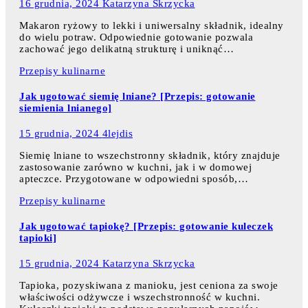
16 grudnia, 2024
Katarzyna Skrzycka
Makaron ryżowy to lekki i uniwersalny składnik, idealny
do wielu potraw. Odpowiednie gotowanie pozwala
zachować jego delikatną strukturę i uniknąć…
Przepisy kulinarne
Jak ugotować siemię lniane? [Przepis: gotowanie
siemienia lnianego]
15 grudnia, 2024
4lejdis
Siemię lniane to wszechstronny składnik, który znajduje
zastosowanie zarówno w kuchni, jak i w domowej
apteczce. Przygotowane w odpowiedni sposób,…
Przepisy kulinarne
Jak ugotować tapiokę? [Przepis: gotowanie kuleczek
tapioki]
15 grudnia, 2024
Katarzyna Skrzycka
Tapioka, pozyskiwana z manioku, jest ceniona za swoje
właściwości odżywcze i wszechstronność w kuchni.