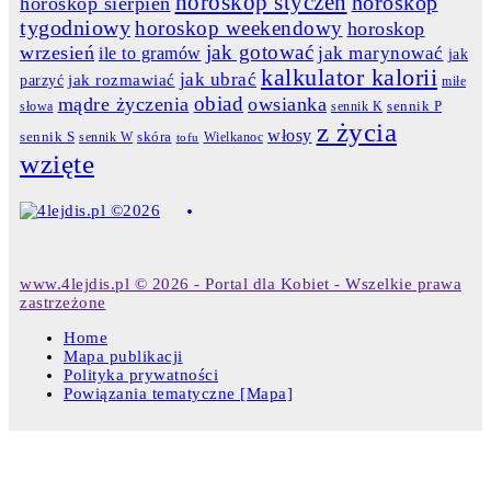
horoskop styczeń
horoskop
horoskop sierpień
tygodniowy
horoskop weekendowy
horoskop
jak gotować
wrzesień
jak marynować
ile to gramów
jak
kalkulator kalorii
jak ubrać
jak rozmawiać
parzyć
miłe
obiad
mądre życzenia
owsianka
słowa
sennik K
sennik P
z życia
włosy
skóra
sennik S
sennik W
Wielkanoc
tofu
wzięte
www.4lejdis.pl © 2026 - Portal dla Kobiet - Wszelkie prawa
zastrzeżone
Home
Mapa publikacji
Polityka prywatności
Powiązania tematyczne [Mapa]