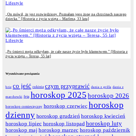
Lifestyle
„On mówił, że jest rozwiedziony. Poznałam jego żonę na chrzcinach naszego
dziecka.” [Historia z życia wzięta – Marlena, 33 lata]
Lifestyle
„Po śmierci męża odkryłam, że całe nasze życie było kłamstwem.” [Historia z
życia wzięta – Teresa, 55 lat]
Wyszukiwane powiązania
co jeść
czym przyprawić
cukinia
dania z grilla
dania z
brie
horoskop 2025
horoskop 2026
feta
marchewki
horoskop
horoskop czerwiec
horoskop comiesięczny
dzienny
horoskop grudzień
horoskop kwiecień
horoskop luty
horoskop lipiec
horoskop listopad
horoskop maj
horoskop marzec
horoskop październik