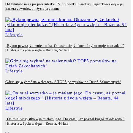
Od tytułów miss po prezenterkę TV. Sylwetka Karoliny Pajączkowskiej – jej
kariera zawodowa i życie prywatne
Lifestyle
„Byłam pewna, że mnie kocha. Okazało się, że kochał tylko moje pieniądze.”
[Historia z życia wzięta – Bożena, 52 lata]
Lifestyle
Gdzie się wybrać na walentynki? TOP5 pomysłów na Dzień Zakochanych!
Lifestyle
„On miał wszystko – ja miałam jego. Do czasu, aż poznał kogoś młodszego.”
[Historia z życia wzięta – Renata, 44 lata]