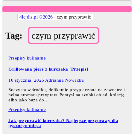
4lejdis.pl ©2026
/
czym przyprawić
Tag:
czym przyprawić
Przepisy kulinarne
Grillowana pierś z kurczaka [Przepis]
10 stycznia, 2026
Adrianna Nowacka
Soczysta w środku, delikatnie przypieczona na zewnątrz i
pełna aromatu przypraw. Pomysł na szybki obiad, kolację
albo jako baza do…
Przepisy kulinarne
Jak przyprawić kurczaka? Najlepsze przyprawy dla
pysznego mięsa