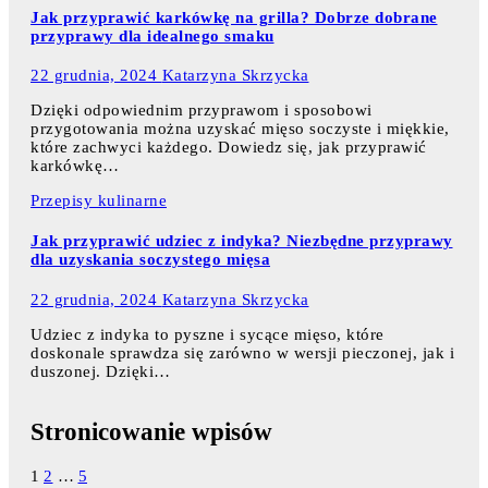
Jak przyprawić karkówkę na grilla? Dobrze dobrane
przyprawy dla idealnego smaku
22 grudnia, 2024
Katarzyna Skrzycka
Dzięki odpowiednim przyprawom i sposobowi
przygotowania można uzyskać mięso soczyste i miękkie,
które zachwyci każdego. Dowiedz się, jak przyprawić
karkówkę…
Przepisy kulinarne
Jak przyprawić udziec z indyka? Niezbędne przyprawy
dla uzyskania soczystego mięsa
22 grudnia, 2024
Katarzyna Skrzycka
Udziec z indyka to pyszne i sycące mięso, które
doskonale sprawdza się zarówno w wersji pieczonej, jak i
duszonej. Dzięki…
Stronicowanie wpisów
1
2
…
5