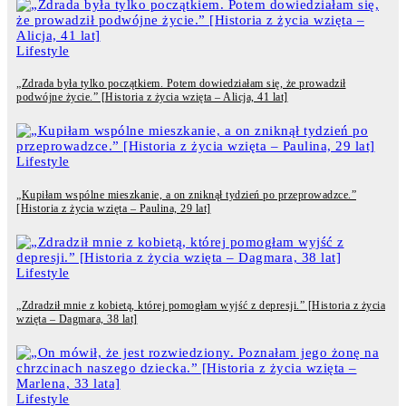
Lifestyle
„Zdrada była tylko początkiem. Potem dowiedziałam się, że prowadził
podwójne życie.” [Historia z życia wzięta – Alicja, 41 lat]
Lifestyle
„Kupiłam wspólne mieszkanie, a on zniknął tydzień po przeprowadzce.”
[Historia z życia wzięta – Paulina, 29 lat]
Lifestyle
„Zdradził mnie z kobietą, której pomogłam wyjść z depresji.” [Historia z życia
wzięta – Dagmara, 38 lat]
Lifestyle