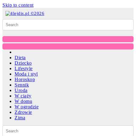
Skip to content
Dieta
Dziecko
Lifestyle
Moda i styl
Horoskop
Sennik
Uroda
W ciąży
W domu
W ogrodzie
Zdrowie
Zima