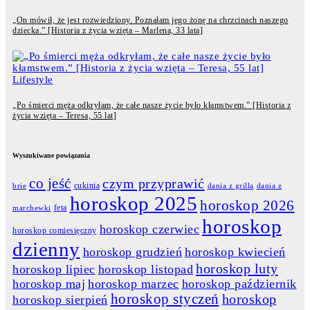
„On mówił, że jest rozwiedziony. Poznałam jego żonę na chrzcinach naszego
dziecka.” [Historia z życia wzięta – Marlena, 33 lata]
Lifestyle
„Po śmierci męża odkryłam, że całe nasze życie było kłamstwem.” [Historia z
życia wzięta – Teresa, 55 lat]
Wyszukiwane powiązania
co jeść
czym przyprawić
cukinia
dania z grilla
dania z
brie
horoskop 2025
horoskop 2026
feta
marchewki
horoskop
horoskop czerwiec
horoskop comiesięczny
dzienny
horoskop grudzień
horoskop kwiecień
horoskop luty
horoskop lipiec
horoskop listopad
horoskop maj
horoskop marzec
horoskop październik
horoskop styczeń
horoskop
horoskop sierpień