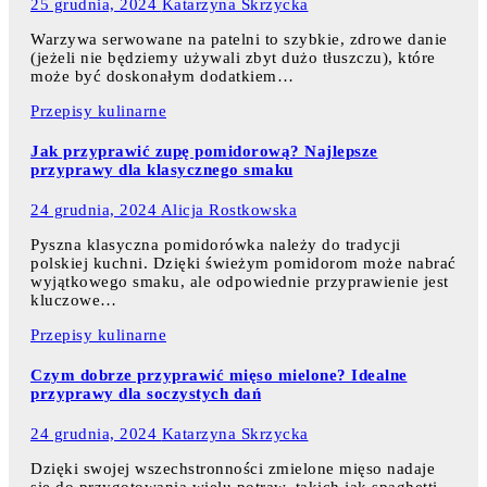
25 grudnia, 2024
Katarzyna Skrzycka
Warzywa serwowane na patelni to szybkie, zdrowe danie
(jeżeli nie będziemy używali zbyt dużo tłuszczu), które
może być doskonałym dodatkiem…
Przepisy kulinarne
Jak przyprawić zupę pomidorową? Najlepsze
przyprawy dla klasycznego smaku
24 grudnia, 2024
Alicja Rostkowska
Pyszna klasyczna pomidorówka należy do tradycji
polskiej kuchni. Dzięki świeżym pomidorom może nabrać
wyjątkowego smaku, ale odpowiednie przyprawienie jest
kluczowe…
Przepisy kulinarne
Czym dobrze przyprawić mięso mielone? Idealne
przyprawy dla soczystych dań
24 grudnia, 2024
Katarzyna Skrzycka
Dzięki swojej wszechstronności zmielone mięso nadaje
się do przygotowania wielu potraw, takich jak spaghetti,