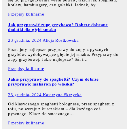
kotlety, hamburgery, czy gołąbki. Jednak, by…
Przepisy kulinarne
Jak przyprawić zupę grzybową? Dobrze dobrane
dodatki dla głębi smaku
23 grudnia, 2024
Alicja Rostkowska
Poznajmy najlepsze przyprawy do zupy z pysznych
grzybów, wydobywające głębie jej smaku. Przyprawy do
zupy grzybowej. Jakie najlepsze? Sól i…
Przepisy kulinarne
Jakie przyprawy do spaghetti? Czym dobrze
przyprawić makaron po włosku?
23 grudnia, 2024
Katarzyna Skrzycka
Od klasycznego spaghetti bolognese, przez spaghetti z
tofu, po wersję z kurczakiem – dla każdego coś
pysznego. Klucz do smacznego…
Przepisy kulinarne