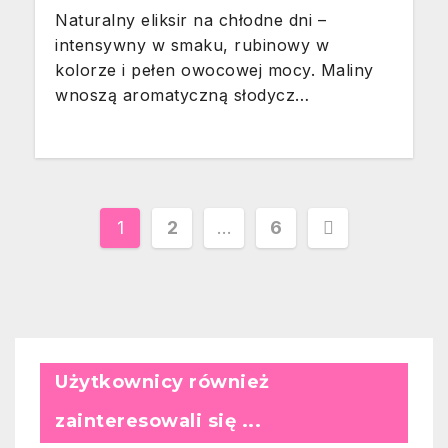
Naturalny eliksir na chłodne dni –
intensywny w smaku, rubinowy w
kolorze i pełen owocowej mocy. Maliny
wnoszą aromatyczną słodycz…
Stronicowanie
1
2
…
6
wpisów
Użytkownicy również
zainteresowali się ...