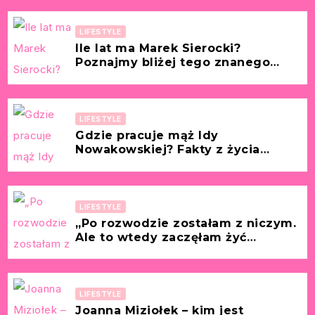
dziennikarki
LIFESTYLE
Ile lat ma Marek Sierocki?
Poznajmy bliżej tego znanego
dziennikarza!
LIFESTYLE
Gdzie pracuje mąż Idy
Nowakowskiej? Fakty z życia
partnera znanej polskiej tancerki i
aktorki!
LIFESTYLE
„Po rozwodzie zostałam z niczym.
Ale to wtedy zaczęłam żyć
naprawdę.” [Historia z życia
wzięta – Ewa, 46 lat]
LIFESTYLE
Joanna Miziołek – kim jest