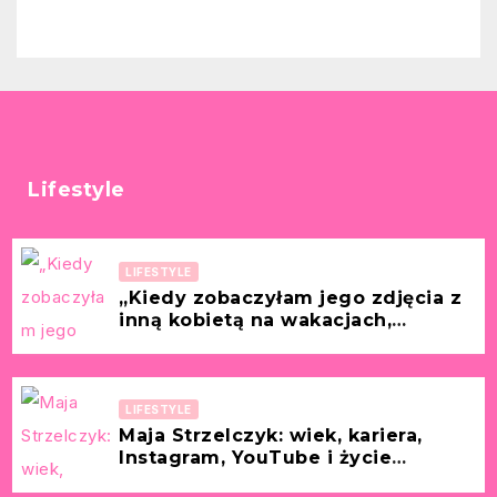
Lifestyle
LIFESTYLE
„Kiedy zobaczyłam jego zdjęcia z
inną kobietą na wakacjach,
wszystko we mnie zamarło.”
[Historia z życia wzięta – Laura, 32
lata]
LIFESTYLE
Maja Strzelczyk: wiek, kariera,
Instagram, YouTube i życie
prywatne (partner, mąż, dzieci)