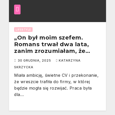
LIFESTYLE
„On był moim szefem.
Romans trwał dwa lata,
zanim zrozumiałam, że
byłam tylko narzędziem.”
30 GRUDNIA, 2025
KATARZYNA
[Historia z życia wzięta –
SKRZYCKA
Kinga, 34 lata]
Miała ambicję, świetne CV i przekonanie,
że wreszcie trafiła do firmy, w której
będzie mogła się rozwijać. Praca była
dla…