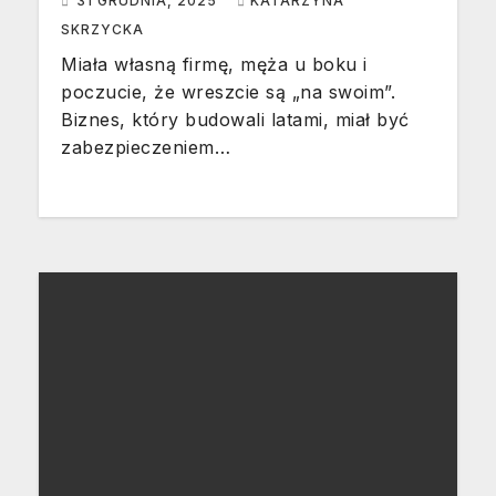
31 GRUDNIA, 2025
KATARZYNA
życia wzięta – Sylwia, 40
SKRZYCKA
lat]
Miała własną firmę, męża u boku i
poczucie, że wreszcie są „na swoim”.
Biznes, który budowali latami, miał być
zabezpieczeniem…