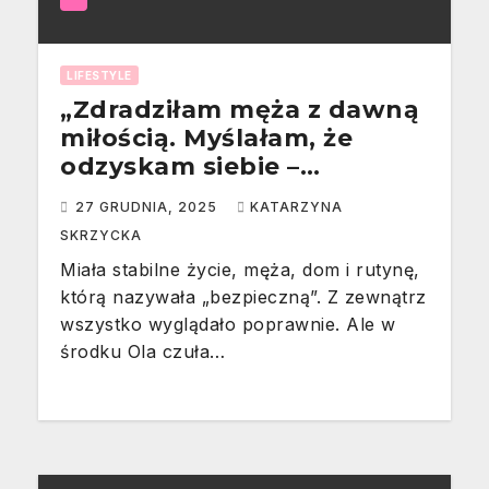
LIFESTYLE
„Zdradziłam męża z dawną
miłością. Myślałam, że
odzyskam siebie –
straciłam wszystko.”
27 GRUDNIA, 2025
KATARZYNA
[Historia z życia wzięta –
SKRZYCKA
Aleksandra, 37 lat]
Miała stabilne życie, męża, dom i rutynę,
którą nazywała „bezpieczną”. Z zewnątrz
wszystko wyglądało poprawnie. Ale w
środku Ola czuła…