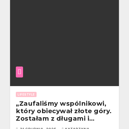
LIFESTYLE
„Zaufaliśmy wspólnikowi,
który obiecywał złote góry.
Zostałam z długami i
rozwodem.” [Historia z