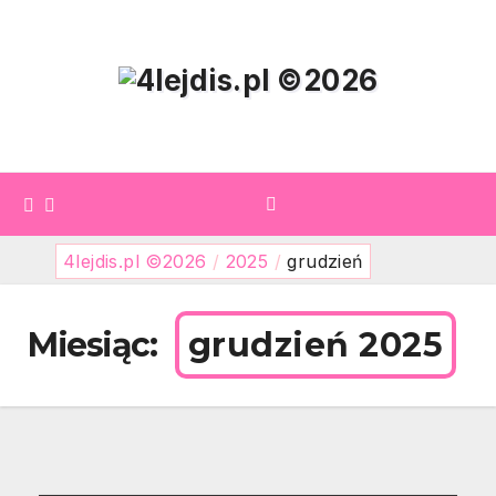
Skip
to
content
4lejdis.pl ©2026
/
2025
/
grudzień
Miesiąc:
grudzień 2025