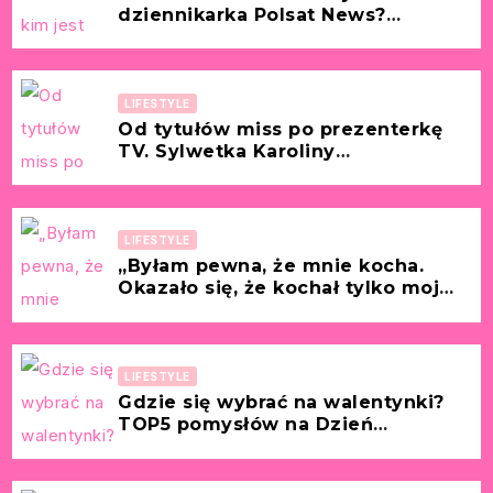
dziennikarka Polsat News?
Wikipedia, kariera, wiek, życie
prywatne i media
społecznościowe
LIFESTYLE
Od tytułów miss po prezenterkę
TV. Sylwetka Karoliny
Pajączkowskiej – jej kariera
zawodowa i życie prywatne
LIFESTYLE
„Byłam pewna, że mnie kocha.
Okazało się, że kochał tylko moje
pieniądze.” [Historia z życia
wzięta – Bożena, 52 lata]
LIFESTYLE
Gdzie się wybrać na walentynki?
TOP5 pomysłów na Dzień
Zakochanych!