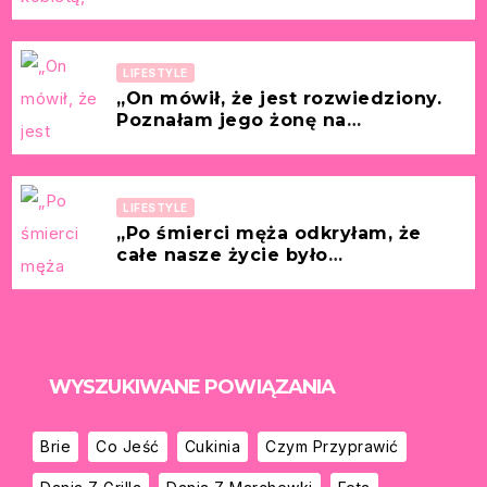
[Historia z życia wzięta –
Dagmara, 38 lat]
LIFESTYLE
„On mówił, że jest rozwiedziony.
Poznałam jego żonę na
chrzcinach naszego dziecka.”
[Historia z życia wzięta – Marlena,
33 lata]
LIFESTYLE
„Po śmierci męża odkryłam, że
całe nasze życie było
kłamstwem.” [Historia z życia
wzięta – Teresa, 55 lat]
WYSZUKIWANE POWIĄZANIA
Brie
Co Jeść
Cukinia
Czym Przyprawić