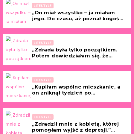
LIFESTYLE
„On miał wszystko – ja miałam
jego. Do czasu, aż poznał kogoś
młodszego.” [Historia z życia
wzięta – Renata, 44 lata]
LIFESTYLE
„Zdrada była tylko początkiem.
Potem dowiedziałam się, że
prowadził podwójne życie.”
[Historia z życia wzięta – Alicja, 41
lat]
LIFESTYLE
„Kupiłam wspólne mieszkanie, a
on zniknął tydzień po
przeprowadzce.” [Historia z życia
wzięta – Paulina, 29 lat]
LIFESTYLE
„Zdradził mnie z kobietą, której
pomogłam wyjść z depresji.”