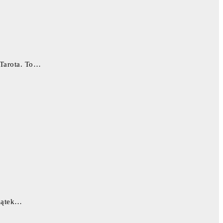
 Tarota. To…
Piątek…