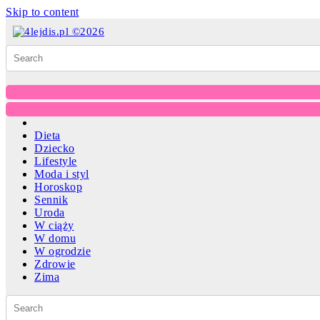
Skip to content
Dieta
Dziecko
Lifestyle
Moda i styl
Horoskop
Sennik
Uroda
W ciąży
W domu
W ogrodzie
Zdrowie
Zima