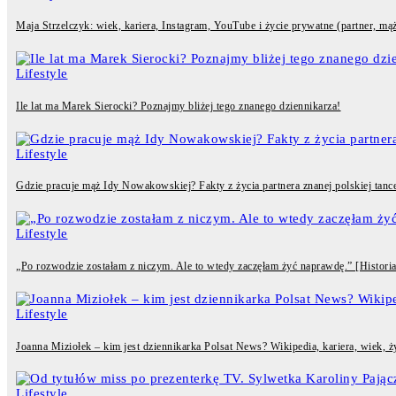
Maja Strzelczyk: wiek, kariera, Instagram, YouTube i życie prywatne (partner, mąż
Lifestyle
Ile lat ma Marek Sierocki? Poznajmy bliżej tego znanego dziennikarza!
Lifestyle
Gdzie pracuje mąż Idy Nowakowskiej? Fakty z życia partnera znanej polskiej tancer
Lifestyle
„Po rozwodzie zostałam z niczym. Ale to wtedy zaczęłam żyć naprawdę.” [Historia 
Lifestyle
Joanna Miziołek – kim jest dziennikarka Polsat News? Wikipedia, kariera, wiek, 
Lifestyle