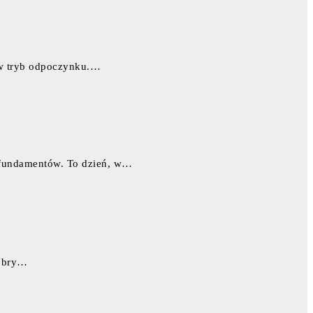
a w tryb odpoczynku.…
h fundamentów. To dzień, w…
dobry…