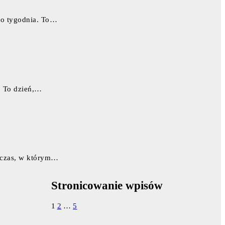
ego tygodnia. To…
e. To dzień,…
 czas, w którym…
Stronicowanie wpisów
1
2
…
5