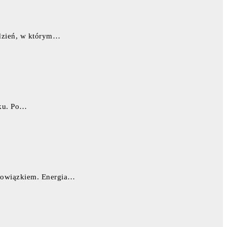
 dzień, w którym…
nku. Po…
 obowiązkiem. Energia…