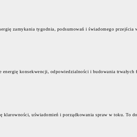
i energię zamykania tygodnia, podsumowań i świadomego przejści
sie energię konsekwencji, odpowiedzialności i budowania trwałyc
rgię klarowności, uświadomień i porządkowania spraw w toku. To 