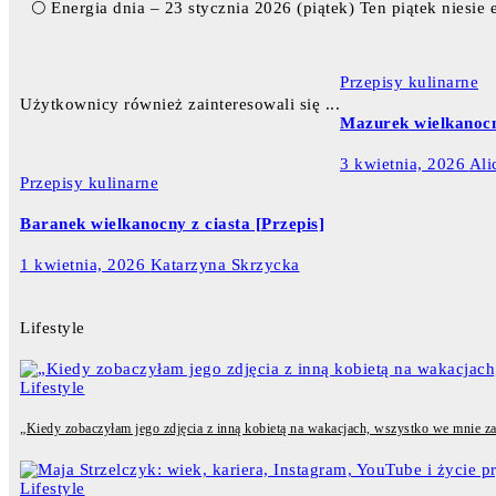
🌕 Energia dnia – 23 stycznia 2026 (piątek) Ten piątek nies
Przepisy kulinarne
Użytkownicy również zainteresowali się ...
Mazurek wielkanocn
3 kwietnia, 2026
Ali
Przepisy kulinarne
Baranek wielkanocny z ciasta [Przepis]
1 kwietnia, 2026
Katarzyna Skrzycka
Lifestyle
Lifestyle
„Kiedy zobaczyłam jego zdjęcia z inną kobietą na wakacjach, wszystko we mnie zama
Lifestyle