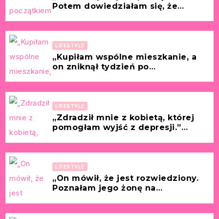
Potem dowiedziałam się, że
prowadził podwójne życie.”
[Historia z życia wzięta – Alicja, 41
lat]
LIFESTYLE
„Kupiłam wspólne mieszkanie, a
on zniknął tydzień po
przeprowadzce.” [Historia z życia
wzięta – Paulina, 29 lat]
LIFESTYLE
„Zdradził mnie z kobietą, której
pomogłam wyjść z depresji.”
[Historia z życia wzięta –
Dagmara, 38 lat]
LIFESTYLE
„On mówił, że jest rozwiedziony.
Poznałam jego żonę na
chrzcinach naszego dziecka.”
[Historia z życia wzięta – Marlena,
33 lata]