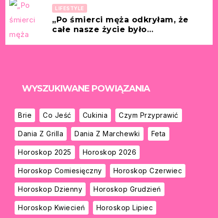
LIFESTYLE
„Po śmierci męża odkryłam, że
całe nasze życie było
kłamstwem.” [Historia z życia
wzięta – Teresa, 55 lat]
WYSZUKIWANE POWIĄZANIA
Brie
Co Jeść
Cukinia
Czym Przyprawić
Dania Z Grilla
Dania Z Marchewki
Feta
Horoskop 2025
Horoskop 2026
Horoskop Comiesięczny
Horoskop Czerwiec
Horoskop Dzienny
Horoskop Grudzień
Horoskop Kwiecień
Horoskop Lipiec