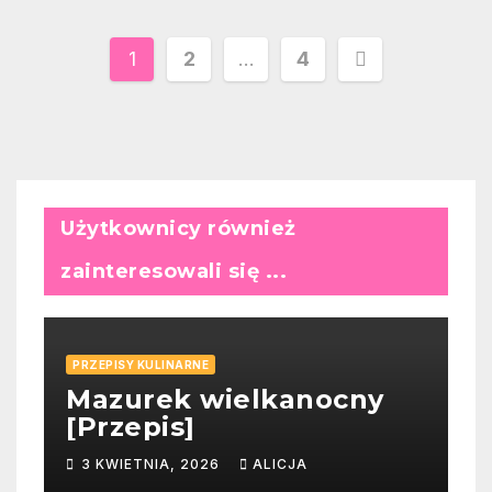
Stronicowanie
1
2
…
4
wpisów
Użytkownicy również
zainteresowali się ...
PRZEPISY KULINARNE
Mazurek wielkanocny
[Przepis]
3 KWIETNIA, 2026
ALICJA