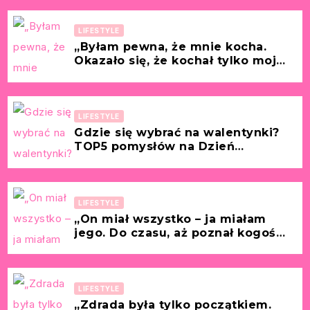
zawodowa i życie prywatne
LIFESTYLE
„Byłam pewna, że mnie kocha.
Okazało się, że kochał tylko moje
pieniądze.” [Historia z życia
wzięta – Bożena, 52 lata]
LIFESTYLE
Gdzie się wybrać na walentynki?
TOP5 pomysłów na Dzień
Zakochanych!
LIFESTYLE
„On miał wszystko – ja miałam
jego. Do czasu, aż poznał kogoś
młodszego.” [Historia z życia
wzięta – Renata, 44 lata]
LIFESTYLE
„Zdrada była tylko początkiem.