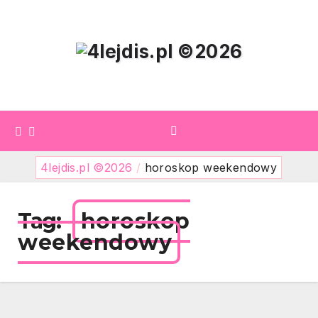
Skip
to
content
4lejdis.pl ©2026
/
horoskop weekendowy
Tag:
horoskop
weekendowy