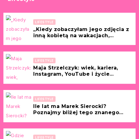
LIFESTYLE
„Kiedy zobaczyłam jego zdjęcia z
inną kobietą na wakacjach,
wszystko we mnie zamarło.”
[Historia z życia wzięta – Laura, 32
lata]
LIFESTYLE
Maja Strzelczyk: wiek, kariera,
Instagram, YouTube i życie
prywatne (partner, mąż, dzieci)
dziennikarki
LIFESTYLE
Ile lat ma Marek Sierocki?
Poznajmy bliżej tego znanego
dziennikarza!
LIFESTYLE