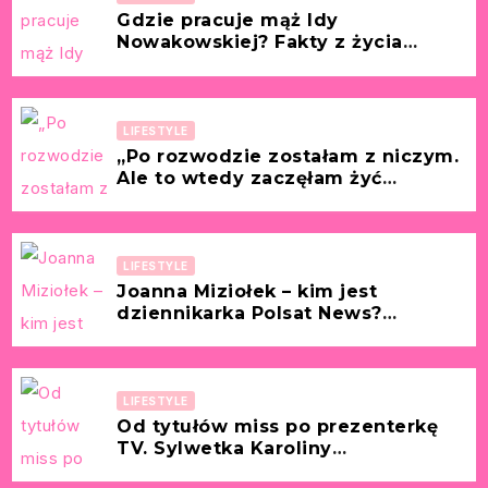
Gdzie pracuje mąż Idy
Nowakowskiej? Fakty z życia
partnera znanej polskiej tancerki i
aktorki!
LIFESTYLE
„Po rozwodzie zostałam z niczym.
Ale to wtedy zaczęłam żyć
naprawdę.” [Historia z życia
wzięta – Ewa, 46 lat]
LIFESTYLE
Joanna Miziołek – kim jest
dziennikarka Polsat News?
Wikipedia, kariera, wiek, życie
prywatne i media
społecznościowe
LIFESTYLE
Od tytułów miss po prezenterkę
TV. Sylwetka Karoliny
Pajączkowskiej – jej kariera