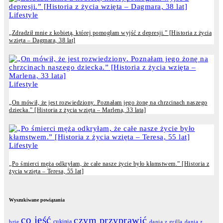
Lifestyle
„Zdradził mnie z kobietą, której pomogłam wyjść z depresji.” [Historia z życia
wzięta – Dagmara, 38 lat]
Lifestyle
„On mówił, że jest rozwiedziony. Poznałam jego żonę na chrzcinach naszego
dziecka.” [Historia z życia wzięta – Marlena, 33 lata]
Lifestyle
„Po śmierci męża odkryłam, że całe nasze życie było kłamstwem.” [Historia z
życia wzięta – Teresa, 55 lat]
Wyszukiwane powiązania
co jeść
czym przyprawić
cukinia
dania z grilla
dania z
brie