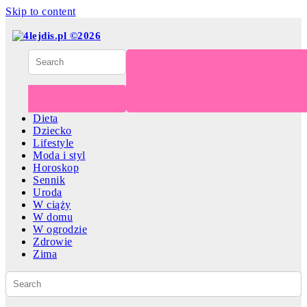
Skip to content
Dieta
Dziecko
Lifestyle
Moda i styl
Horoskop
Sennik
Uroda
W ciąży
W domu
W ogrodzie
Zdrowie
Zima