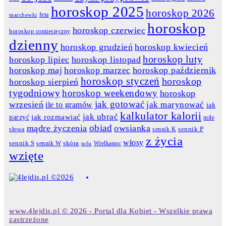
horoskop 2025
horoskop 2026
feta
marchewki
horoskop
horoskop czerwiec
horoskop comiesięczny
dzienny
horoskop grudzień
horoskop kwiecień
horoskop luty
horoskop lipiec
horoskop listopad
horoskop maj
horoskop marzec
horoskop październik
horoskop styczeń
horoskop
horoskop sierpień
tygodniowy
horoskop weekendowy
horoskop
jak gotować
wrzesień
jak marynować
ile to gramów
jak
kalkulator kalorii
jak ubrać
jak rozmawiać
parzyć
miłe
obiad
mądre życzenia
owsianka
słowa
sennik K
sennik P
z życia
włosy
skóra
sennik S
sennik W
Wielkanoc
tofu
wzięte
www.4lejdis.pl © 2026 - Portal dla Kobiet - Wszelkie prawa
zastrzeżone