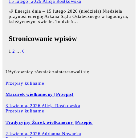
15 lutego, 2026
Alicja Rostkowska
🌙 Energia dnia – 15 lutego 2026 (niedziela) Niedziela
przynosi energię Arkana Sądu Ostatecznego w łagodnym,
księżycowym świetle. To dzień…
Stronicowanie wpisów
1
2
…
6
Użytkownicy również zainteresowali się ...
Przepisy kulinarne
Mazurek wielkanocny [Przepis]
3 kwietnia, 2026
Alicja Rostkowska
Przepisy kulinarne
Tradycyjny Żurek wielkanocny [Przepis]
2 kwietnia, 2026
Adrianna Nowacka