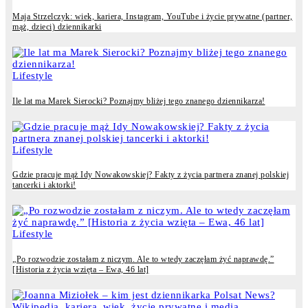
Maja Strzelczyk: wiek, kariera, Instagram, YouTube i życie prywatne (partner,
mąż, dzieci) dziennikarki
Lifestyle
Ile lat ma Marek Sierocki? Poznajmy bliżej tego znanego dziennikarza!
Lifestyle
Gdzie pracuje mąż Idy Nowakowskiej? Fakty z życia partnera znanej polskiej
tancerki i aktorki!
Lifestyle
„Po rozwodzie zostałam z niczym. Ale to wtedy zaczęłam żyć naprawdę.”
[Historia z życia wzięta – Ewa, 46 lat]