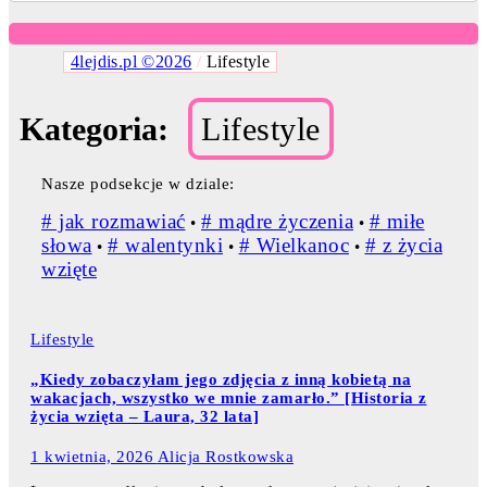
4lejdis.pl ©2026
/
Lifestyle
Kategoria:
Lifestyle
Nasze podsekcje w dziale:
# jak rozmawiać
# mądre życzenia
# miłe
•
•
słowa
# walentynki
# Wielkanoc
# z życia
•
•
•
wzięte
Lifestyle
„Kiedy zobaczyłam jego zdjęcia z inną kobietą na
wakacjach, wszystko we mnie zamarło.” [Historia z
życia wzięta – Laura, 32 lata]
1 kwietnia, 2026
Alicja Rostkowska