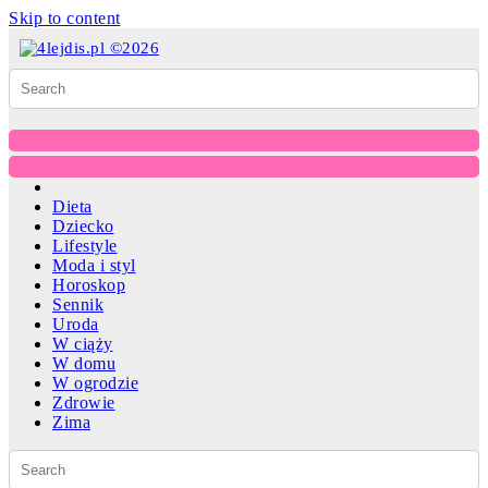
Skip to content
Dieta
Dziecko
Lifestyle
Moda i styl
Horoskop
Sennik
Uroda
W ciąży
W domu
W ogrodzie
Zdrowie
Zima