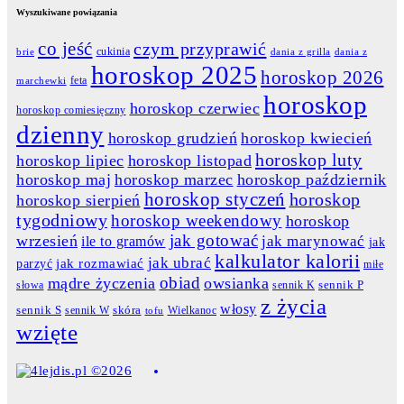
Wyszukiwane powiązania
co jeść
czym przyprawić
cukinia
dania z grilla
dania z
brie
horoskop 2025
horoskop 2026
feta
marchewki
horoskop
horoskop czerwiec
horoskop comiesięczny
dzienny
horoskop grudzień
horoskop kwiecień
horoskop luty
horoskop lipiec
horoskop listopad
horoskop maj
horoskop marzec
horoskop październik
horoskop styczeń
horoskop
horoskop sierpień
tygodniowy
horoskop weekendowy
horoskop
jak gotować
wrzesień
jak marynować
ile to gramów
jak
kalkulator kalorii
jak ubrać
jak rozmawiać
parzyć
miłe
obiad
mądre życzenia
owsianka
słowa
sennik K
sennik P
z życia
włosy
skóra
sennik S
sennik W
Wielkanoc
tofu
wzięte