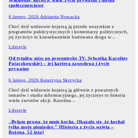
Wikipedia, kariera, wiek, życie prywatne i media
społecznościowe
6 lutego, 2026
Adrianna Nowacka
Choć dziś widzowie kojarzą ją przede wszystkim z
programów publicystycznych i komentarzy politycznych,
jej życiorys to konsekwentnie budowana droga w…
Lifestyle
Od tytułów miss po prezenterkę TV. Sylwetka Karoliny
Pajączkowskiej – jej kariera zawodowa i życie
prywatne
6 lutego, 2026
Katarzyna Skrzycka
Choć dziś widzowie kojarzą ją głównie z poważnych
tematów i studia informacyjnego, jej życiorys to historia
wielu zwrotów akcji. Karolina…
Lifestyle
„Byłam pewna, że mnie kocha. Okazało się, że kochał
tylko moje pieniądze.” [Historia z życia wzięta –
Bożena, 52 lata]