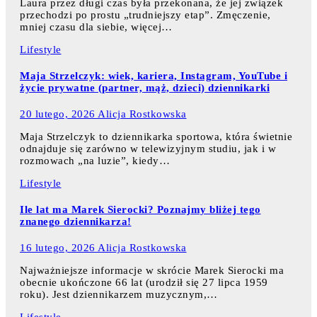
Laura przez długi czas była przekonana, że jej związek
przechodzi po prostu „trudniejszy etap”. Zmęczenie,
mniej czasu dla siebie, więcej…
Lifestyle
Maja Strzelczyk: wiek, kariera, Instagram, YouTube i
życie prywatne (partner, mąż, dzieci) dziennikarki
20 lutego, 2026
Alicja Rostkowska
Maja Strzelczyk to dziennikarka sportowa, która świetnie
odnajduje się zarówno w telewizyjnym studiu, jak i w
rozmowach „na luzie”, kiedy…
Lifestyle
Ile lat ma Marek Sierocki? Poznajmy bliżej tego
znanego dziennikarza!
16 lutego, 2026
Alicja Rostkowska
Najważniejsze informacje w skrócie Marek Sierocki ma
obecnie ukończone 66 lat (urodził się 27 lipca 1959
roku). Jest dziennikarzem muzycznym,…
Lifestyle