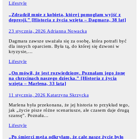
Lifestyle
„Zdradził mnie z kobietą, której pomogłam wyjść z
depresji.” [Historia z życia wzięta – Dagmara, 38 lat]
23 stycznia, 2026
Adrianna Nowacka
Dagmara zawsze uważała się za osobę, która potrafi być
dla innych oparciem. Była tą, do której się dzwoni w
kryzysie,…
Lifestyle
„On mówił, że jest rozwiedziony. Poznałam jego żonę
na chrzcinach naszego dziecka.” [Historia z życia
wzięta – Marlena, 33 lata]
11 stycznia, 2026
Katarzyna Skrzycka
Marlena była przekonana, że jej historia to przykład tego,
jak „życie pisze różne scenariusze, ale czasem daje drugą
szansę”. Poznała…
Lifestyle
„Po śmierci męża odkryłam, że całe nasze życie było