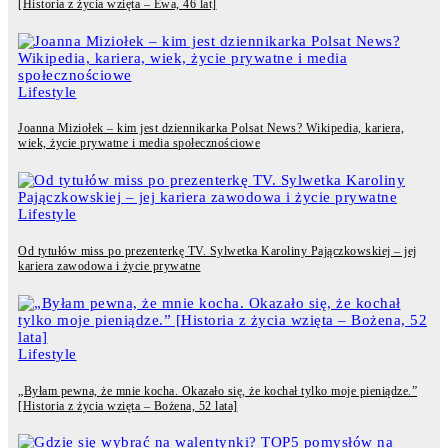
[Historia z życia wzięta – Ewa, 46 lat]
Lifestyle
Joanna Miziołek – kim jest dziennikarka Polsat News? Wikipedia, kariera,
wiek, życie prywatne i media społecznościowe
Lifestyle
Od tytułów miss po prezenterkę TV. Sylwetka Karoliny Pajączkowskiej – jej
kariera zawodowa i życie prywatne
Lifestyle
„Byłam pewna, że mnie kocha. Okazało się, że kochał tylko moje pieniądze.”
[Historia z życia wzięta – Bożena, 52 lata]