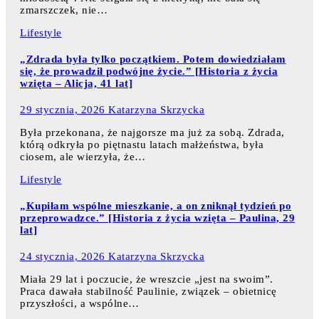
zmarszczek, nie…
Lifestyle
„Zdrada była tylko początkiem. Potem dowiedziałam
się, że prowadził podwójne życie.” [Historia z życia
wzięta – Alicja, 41 lat]
29 stycznia, 2026
Katarzyna Skrzycka
Była przekonana, że najgorsze ma już za sobą. Zdrada,
którą odkryła po piętnastu latach małżeństwa, była
ciosem, ale wierzyła, że…
Lifestyle
„Kupiłam wspólne mieszkanie, a on zniknął tydzień po
przeprowadzce.” [Historia z życia wzięta – Paulina, 29
lat]
24 stycznia, 2026
Katarzyna Skrzycka
Miała 29 lat i poczucie, że wreszcie „jest na swoim”.
Praca dawała stabilność Paulinie, związek – obietnicę
przyszłości, a wspólne…