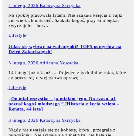
4 lutego, 2026
Katarzyna Skrzycka
Na spokój pracowała latami. Nie szukała księcia z bajki
ani wielkich uniesień. Szukała kogoś, przy kim będzie
zwyczajnie – bez…
Lifestyle
Gdzie się wybrać na walentynki? TOP5 pomysłów na
Dzień Zakochanych!
3 lutego, 2026
Adrianna Nowacka
14 lutego już tuż tuż … To jeden z tych dni w roku, które
aż proszą się o wyjątkową oprawę.…
Lifestyle
„On miał wszystko – ja miałam jego. Do czasu, aż
poznał kogoś młodszego.” [Historia z życia wzięta –
Renata, 44 lata]
3 lutego, 2026
Katarzyna Skrzycka
Nigdy nie uważała się za kobietę, która „przegrała z
młodością”. Nie ścigała się z metryką, nie bała się