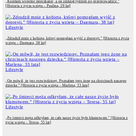
„Kupiłam wspólne mieszkanie, a on zniknął tydzień po przeprowadzce.”
[Historia z życia wzięta – Paulina, 29 lat]
Lifestyle
„Zdradził mnie z kobietą, której pomogłam wyjść z depresji.” [Historia z życia
wzięta – Dagmara, 38 lat]
Lifestyle
„On mówił, że jest rozwiedziony. Poznałam jego żonę na chrzcinach naszego
dziecka.” [Historia z życia wzięta – Marlena, 33 lata]
Lifestyle
„Po śmierci męża odkryłam, że całe nasze życie było kłamstwem.” [Historia z
życia wzięta – Teresa, 55 lat]