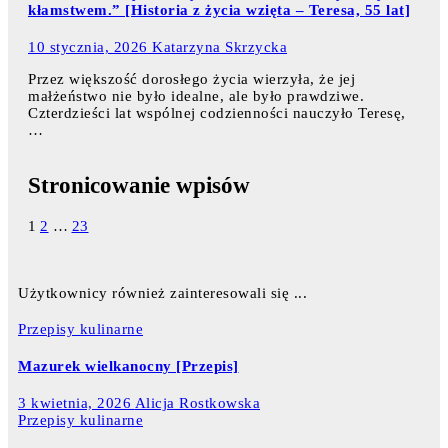
kłamstwem.” [Historia z życia wzięta – Teresa, 55 lat]
10 stycznia, 2026
Katarzyna Skrzycka
Przez większość dorosłego życia wierzyła, że jej
małżeństwo nie było idealne, ale było prawdziwe.
Czterdzieści lat wspólnej codzienności nauczyło Teresę,
…
Stronicowanie wpisów
1
2
…
23
Użytkownicy również zainteresowali się ...
Przepisy kulinarne
Mazurek wielkanocny [Przepis]
3 kwietnia, 2026
Alicja Rostkowska
Przepisy kulinarne