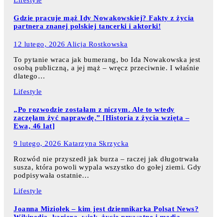
Gdzie pracuje mąż Idy Nowakowskiej? Fakty z życia
partnera znanej polskiej tancerki i aktorki!
12 lutego, 2026
Alicja Rostkowska
To pytanie wraca jak bumerang, bo Ida Nowakowska jest
osobą publiczną, a jej mąż – wręcz przeciwnie. I właśnie
dlatego…
Lifestyle
„Po rozwodzie zostałam z niczym. Ale to wtedy
zaczęłam żyć naprawdę.” [Historia z życia wzięta –
Ewa, 46 lat]
9 lutego, 2026
Katarzyna Skrzycka
Rozwód nie przyszedł jak burza – raczej jak długotrwała
susza, która powoli wypala wszystko do gołej ziemi. Gdy
podpisywała ostatnie…
Lifestyle
Joanna Miziołek – kim jest dziennikarka Polsat News?