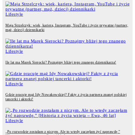
Lifestyle
Maja Strzelczyk: wiek, kariera, Instagram, YouTube i życie prywatne (partner,
mąż, dzieci) dziennikarki
Lifestyle
Ile lat ma Marek Sierocki? Poznajmy bliżej tego znanego dziennikarza!
Lifestyle
Gdzie pracuje mąż Idy Nowakowskiej? Fakty z życia partnera znanej polskiej
tancerki i aktorki!
Lifestyle
„Po rozwodzie zostałam z niczym. Ale to wtedy zaczęłam żyć naprawdę.”