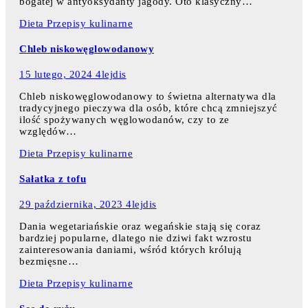
bogatej w antyoksydanty jagody. Oto klasyczny…
Dieta
Przepisy kulinarne
Chleb niskowęglowodanowy
15 lutego, 2024
4lejdis
Chleb niskowęglowodanowy to świetna alternatywa dla
tradycyjnego pieczywa dla osób, które chcą zmniejszyć
ilość spożywanych węglowodanów, czy to ze
względów…
Dieta
Przepisy kulinarne
Sałatka z tofu
29 października, 2023
4lejdis
Dania wegetariańskie oraz wegańskie stają się coraz
bardziej popularne, dlatego nie dziwi fakt wzrostu
zainteresowania daniami, wśród których królują
bezmięsne…
Dieta
Przepisy kulinarne