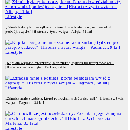
Lifestyle
„Zdrada była tylko początkiem. Potem dowiedziałam się, że prowadził
podwójne życie.” [Historia z życia wzięta – Alicja, 41 lat]
Lifestyle
„Kupiłam wspólne mieszkanie, a on zniknął tydzień po przeprowadzce.”
[Historia z życia wzięta – Paulina, 29 lat]
Lifestyle
„Zdradził mnie z kobietą, której pomogłam wyjść z depresji.” [Historia z życia
wzięta – Dagmara, 38 lat]
Lifestyle