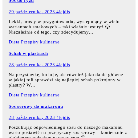
Sos do ryżu
29 października, 2023
4lejdis
Lekki, prosty w przygotowaniu, występujący w wielu
wariantach smakowych – taki właśnie jest ryż 🙂
Niezależnie od tego, czy zdecydujemy…
Dieta
Przepisy kulinarne
Schab w plastrach
28 października, 2023
4lejdis
Na przystawkę, kolację, ale również jako danie główne –
w jakiej roli sprawdzi się najlepiej schab pokrojony w
plastry? W…
Dieta
Przepisy kulinarne
Sos serowy do makaronu
28 października, 2023
4lejdis
Poszukując odpowiedniego sosu do naszego makaronu
warto postawić na przepyszny sos serowy – koniecznie z
ulubionym rodzajem naszego sera 🙂…