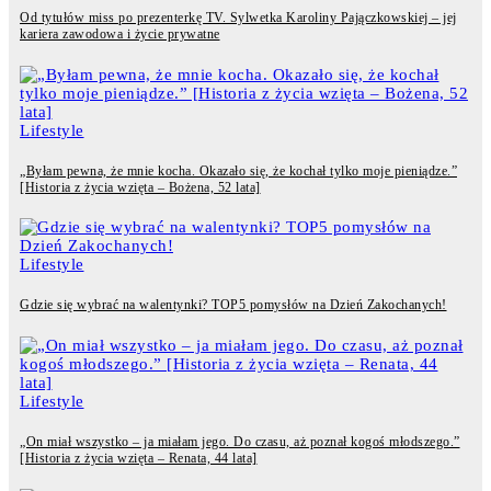
Od tytułów miss po prezenterkę TV. Sylwetka Karoliny Pajączkowskiej – jej
kariera zawodowa i życie prywatne
Lifestyle
„Byłam pewna, że mnie kocha. Okazało się, że kochał tylko moje pieniądze.”
[Historia z życia wzięta – Bożena, 52 lata]
Lifestyle
Gdzie się wybrać na walentynki? TOP5 pomysłów na Dzień Zakochanych!
Lifestyle
„On miał wszystko – ja miałam jego. Do czasu, aż poznał kogoś młodszego.”
[Historia z życia wzięta – Renata, 44 lata]