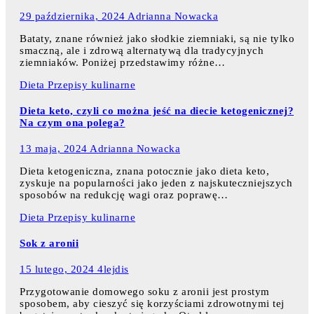
29 października, 2024
Adrianna Nowacka
Bataty, znane również jako słodkie ziemniaki, są nie tylko
smaczną, ale i zdrową alternatywą dla tradycyjnych
ziemniaków. Poniżej przedstawimy różne…
Dieta
Przepisy kulinarne
Dieta keto, czyli co można jeść na diecie ketogenicznej?
Na czym ona polega?
13 maja, 2024
Adrianna Nowacka
Dieta ketogeniczna, znana potocznie jako dieta keto,
zyskuje na popularności jako jeden z najskuteczniejszych
sposobów na redukcję wagi oraz poprawę…
Dieta
Przepisy kulinarne
Sok z aronii
15 lutego, 2024
4lejdis
Przygotowanie domowego soku z aronii jest prostym
sposobem, aby cieszyć się korzyściami zdrowotnymi tej