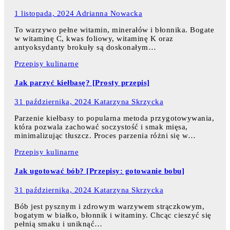
1 listopada, 2024
Adrianna Nowacka
To warzywo pełne witamin, minerałów i błonnika. Bogate
w witaminę C, kwas foliowy, witaminę K oraz
antyoksydanty brokuły są doskonałym…
Przepisy kulinarne
Jak parzyć kiełbasę? [Prosty przepis]
31 października, 2024
Katarzyna Skrzycka
Parzenie kiełbasy to popularna metoda przygotowywania,
która pozwala zachować soczystość i smak mięsa,
minimalizując tłuszcz. Proces parzenia różni się w…
Przepisy kulinarne
Jak ugotować bób? [Przepisy: gotowanie bobu]
31 października, 2024
Katarzyna Skrzycka
Bób jest pysznym i zdrowym warzywem strączkowym,
bogatym w białko, błonnik i witaminy. Chcąc cieszyć się
pełnią smaku i uniknąć…