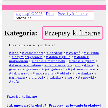
4lejdis.pl ©2026
/
Dieta
/
Przepisy kulinarne
/
Strona 23
Kategoria:
Przepisy kulinarne
Co znajdziesz w tym dziale?
# brie
•
# camembert
•
# cheddar
•
# co jeść
•
# cukinia
•
# czym przyprawić
•
# dania z grilla
•
# dania z
makaronem
•
# dania z marchewki
•
# dania z ryżem
•
# dania ze schabem
•
# dania ze szparagami
•
# feta
•
#
gouda
•
# gryuere
•
# jak gotować
•
# jak marynować
•
# jak parzyć
•
# mozzarella
•
# obiad
•
# owsianka
•
#
parmezan
•
# pierogi
•
# sałatka
•
# sosy
•
# surówki
•
# tofu
Przepisy kulinarne
Jak ugotować brokuły? [Przepisy: gotowanie brokułów]