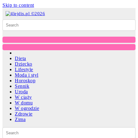
Skip to content
Dieta
Dziecko
Lifestyle
Moda i styl
Horoskop
Sennik
Uroda
W ciąży
W domu
W ogrodzie
Zdrowie
Zima