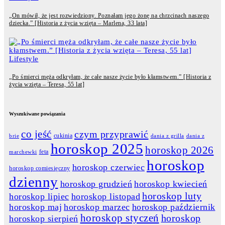
„On mówił, że jest rozwiedziony. Poznałam jego żonę na chrzcinach naszego
dziecka.” [Historia z życia wzięta – Marlena, 33 lata]
Lifestyle
„Po śmierci męża odkryłam, że całe nasze życie było kłamstwem.” [Historia z
życia wzięta – Teresa, 55 lat]
Wyszukiwane powiązania
co jeść
czym przyprawić
cukinia
dania z grilla
dania z
brie
horoskop 2025
horoskop 2026
feta
marchewki
horoskop
horoskop czerwiec
horoskop comiesięczny
dzienny
horoskop grudzień
horoskop kwiecień
horoskop luty
horoskop lipiec
horoskop listopad
horoskop maj
horoskop marzec
horoskop październik
horoskop styczeń
horoskop
horoskop sierpień