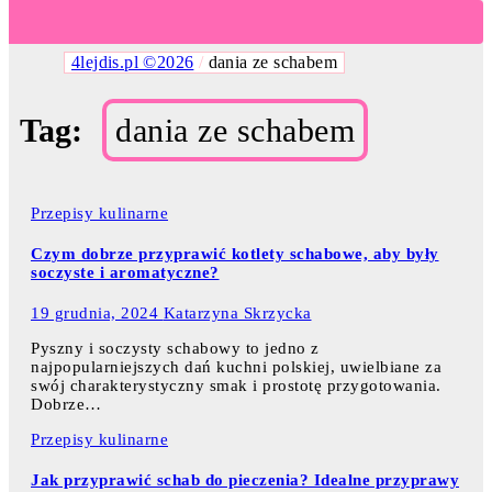
4lejdis.pl ©2026
/
dania ze schabem
Tag:
dania ze schabem
Przepisy kulinarne
Czym dobrze przyprawić kotlety schabowe, aby były
soczyste i aromatyczne?
19 grudnia, 2024
Katarzyna Skrzycka
Pyszny i soczysty schabowy to jedno z
najpopularniejszych dań kuchni polskiej, uwielbiane za
swój charakterystyczny smak i prostotę przygotowania.
Dobrze…
Przepisy kulinarne
Jak przyprawić schab do pieczenia? Idealne przyprawy