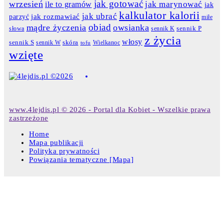
jak gotować
wrzesień
jak marynować
ile to gramów
jak
kalkulator kalorii
jak ubrać
jak rozmawiać
parzyć
miłe
obiad
mądre życzenia
owsianka
słowa
sennik K
sennik P
z życia
włosy
skóra
sennik S
sennik W
Wielkanoc
tofu
wzięte
www.4lejdis.pl © 2026 - Portal dla Kobiet - Wszelkie prawa
zastrzeżone
Home
Mapa publikacji
Polityka prywatności
Powiązania tematyczne [Mapa]