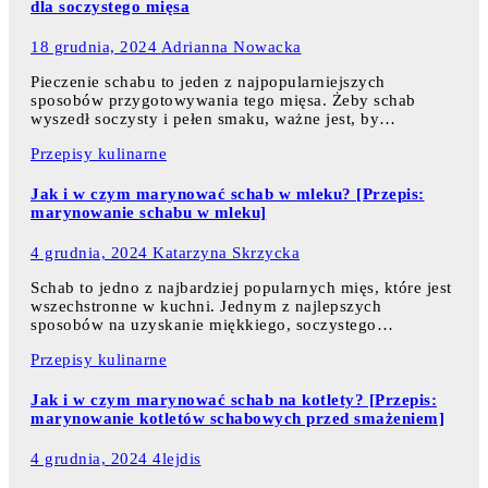
dla soczystego mięsa
18 grudnia, 2024
Adrianna Nowacka
Pieczenie schabu to jeden z najpopularniejszych
sposobów przygotowywania tego mięsa. Żeby schab
wyszedł soczysty i pełen smaku, ważne jest, by…
Przepisy kulinarne
Jak i w czym marynować schab w mleku? [Przepis:
marynowanie schabu w mleku]
4 grudnia, 2024
Katarzyna Skrzycka
Schab to jedno z najbardziej popularnych mięs, które jest
wszechstronne w kuchni. Jednym z najlepszych
sposobów na uzyskanie miękkiego, soczystego…
Przepisy kulinarne
Jak i w czym marynować schab na kotlety? [Przepis:
marynowanie kotletów schabowych przed smażeniem]
4 grudnia, 2024
4lejdis