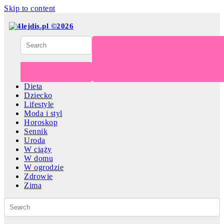
Skip to content
Dieta
Dziecko
Lifestyle
Moda i styl
Horoskop
Sennik
Uroda
W ciąży
W domu
W ogrodzie
Zdrowie
Zima