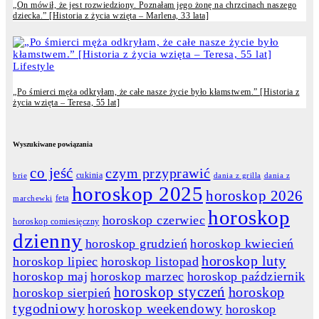
„On mówił, że jest rozwiedziony. Poznałam jego żonę na chrzcinach naszego
dziecka.” [Historia z życia wzięta – Marlena, 33 lata]
Lifestyle
„Po śmierci męża odkryłam, że całe nasze życie było kłamstwem.” [Historia z
życia wzięta – Teresa, 55 lat]
Wyszukiwane powiązania
co jeść
czym przyprawić
cukinia
dania z grilla
dania z
brie
horoskop 2025
horoskop 2026
feta
marchewki
horoskop
horoskop czerwiec
horoskop comiesięczny
dzienny
horoskop grudzień
horoskop kwiecień
horoskop luty
horoskop lipiec
horoskop listopad
horoskop maj
horoskop marzec
horoskop październik
horoskop styczeń
horoskop
horoskop sierpień
tygodniowy
horoskop weekendowy
horoskop