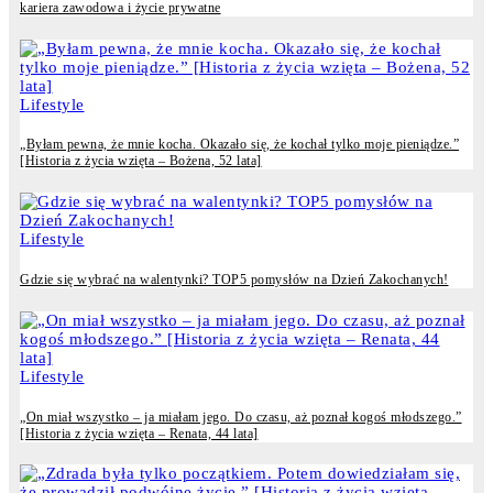
kariera zawodowa i życie prywatne
Lifestyle
„Byłam pewna, że mnie kocha. Okazało się, że kochał tylko moje pieniądze.”
[Historia z życia wzięta – Bożena, 52 lata]
Lifestyle
Gdzie się wybrać na walentynki? TOP5 pomysłów na Dzień Zakochanych!
Lifestyle
„On miał wszystko – ja miałam jego. Do czasu, aż poznał kogoś młodszego.”
[Historia z życia wzięta – Renata, 44 lata]