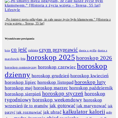
Lifestyle
„Po śmierci męża odkryłam, że całe nasze życie było kłamstwem.” [Historia z
życia wzięta – Teresa, 55 lat]
Wyszukiwane powiązania
co jeść
czym przyprawić
cukinia
dania z grilla
dania z
brie
horoskop 2025
horoskop 2026
feta
marchewki
horoskop
horoskop czerwiec
horoskop comiesięczny
dzienny
horoskop grudzień
horoskop kwiecień
horoskop luty
horoskop lipiec
horoskop listopad
horoskop maj
horoskop marzec
horoskop październik
horoskop styczeń
horoskop
horoskop sierpień
tygodniowy
horoskop weekendowy
horoskop
jak gotować
wrzesień
jak marynować
ile to gramów
jak
kalkulator kalorii
jak ubrać
jak rozmawiać
parzyć
miłe
obiad
mądre życzenia
owsianka