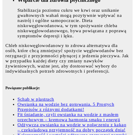
Stabilizacja poziomu cukru we krwi oraz unikanie
gwałtownych wahań mogą pozytywnie wpływać na
nastrój i ogólne samopoczucie. Dieta
niskowęglowodanowa, w tym spożywanie chleba
niskowęglowodanowego, bywa powiązana z poprawą
symptomów depresji i lęku.
Chleb niskowęglowodanowy to zdrowa alternatywa dla
osób, które chcą zmniejszyć spożycie węglowodanów bez
rezygnacji z przyjemności płynącej z jedzenia pieczywa. Jak
w przypadku każdej diety czy zmiany nawyków
żywieniowych, ważne jest, aby dostosować wybory do
indywidualnych potrzeb zdrowotnych i preferencji.
Powiązane publikacje:
Schab w plastrach
Owsianka na wodzie bez gotowania. 5 Prostych
Przepisów z różnymi dodatkami!
Fit śniadanie, czyli owsianka na wodzie z masłem
orzechowym – kremowa harmonia smaku i energii
Odżywcza owsianka na wodzie w połączeniu z kakao
– czekoladowa przyjemność na dobry początek dnia!
Kaloryczność i wartości odżywcze czerwonej papryki