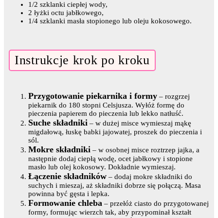
1/2 szklanki ciepłej wody,
2 łyżki octu jabłkowego,
1/4 szklanki masła stopionego lub oleju kokosowego.
Instrukcje krok po kroku
Przygotowanie piekarnika i formy
– rozgrzej
piekarnik do 180 stopni Celsjusza. Wyłóż formę do
pieczenia papierem do pieczenia lub lekko natłuść.
Suche składniki
– w dużej misce wymieszaj mąkę
migdałową, łuskę babki jajowatej, proszek do pieczenia i
sól.
Mokre składniki
– w osobnej misce roztrzep jajka, a
następnie dodaj ciepłą wodę, ocet jabłkowy i stopione
masło lub olej kokosowy. Dokładnie wymieszaj.
Łączenie składników
– dodaj mokre składniki do
suchych i mieszaj, aż składniki dobrze się połączą. Masa
powinna być gęsta i lepka.
Formowanie chleba
– przełóż ciasto do przygotowanej
formy, formując wierzch tak, aby przypominał kształt