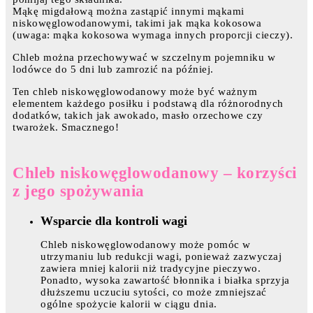
Mąkę migdałową można zastąpić innymi mąkami
niskowęglowodanowymi, takimi jak mąka kokosowa
(uwaga: mąka kokosowa wymaga innych proporcji cieczy).
Chleb można przechowywać w szczelnym pojemniku w
lodówce do 5 dni lub zamrozić na później.
Ten chleb niskowęglowodanowy może być ważnym
elementem każdego posiłku i podstawą dla różnorodnych
dodatków, takich jak awokado, masło orzechowe czy
twarożek. Smacznego!
Chleb niskowęglowodanowy – korzyści
z jego spożywania
Wsparcie dla kontroli wagi
Chleb niskowęglowodanowy może pomóc w
utrzymaniu lub redukcji wagi, ponieważ zazwyczaj
zawiera mniej kalorii niż tradycyjne pieczywo.
Ponadto, wysoka zawartość błonnika i białka sprzyja
dłuższemu uczuciu sytości, co może zmniejszać
ogólne spożycie kalorii w ciągu dnia.