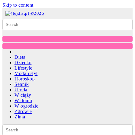
Skip to content
Dieta
Dziecko
Lifestyle
Moda i styl
Horoskop
Sennik
Uroda
W ciąży
W domu
W ogrodzie
Zdrowie
Zima