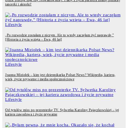
Gdzie pracuje mąż Idy Nowakowskiej? Fakty z życia partnera znanej polskiej
tancerki i aktorki!
Lifestyle
„Po rozwodzie zostałam z niczym. Ale to wtedy zaczęłam żyć naprawdę.”
[Historia z życia wzięta – Ewa, 46 lat]
Lifestyle
Joanna Miziołek – kim jest dziennikarka Polsat News? Wikipedia, kariera,
wiek, życie prywatne i media społecznościowe
Lifestyle
Od tytułów miss po prezenterkę TV. Sylwetka Karoliny Pajączkowskiej – jej
kariera zawodowa i życie prywatne