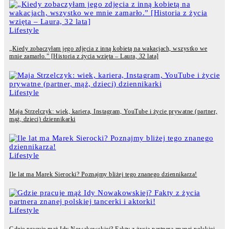
Lifestyle
„Kiedy zobaczyłam jego zdjęcia z inną kobietą na wakacjach, wszystko we
mnie zamarło.” [Historia z życia wzięta – Laura, 32 lata]
Lifestyle
Maja Strzelczyk: wiek, kariera, Instagram, YouTube i życie prywatne (partner,
mąż, dzieci) dziennikarki
Lifestyle
Ile lat ma Marek Sierocki? Poznajmy bliżej tego znanego dziennikarza!
Lifestyle