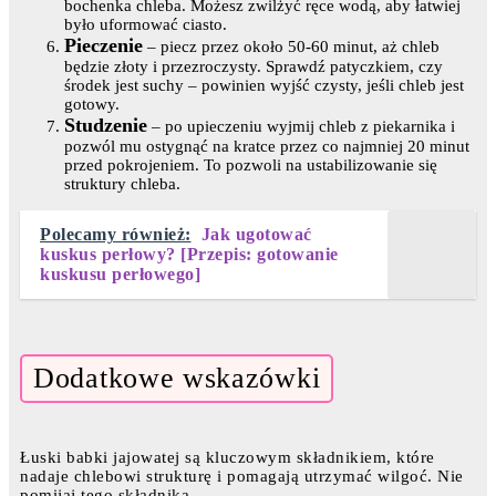
bochenka chleba. Możesz zwilżyć ręce wodą, aby łatwiej
było uformować ciasto.
Pieczenie
– piecz przez około 50-60 minut, aż chleb
będzie złoty i przezroczysty. Sprawdź patyczkiem, czy
środek jest suchy – powinien wyjść czysty, jeśli chleb jest
gotowy.
Studzenie
– po upieczeniu wyjmij chleb z piekarnika i
pozwól mu ostygnąć na kratce przez co najmniej 20 minut
przed pokrojeniem. To pozwoli na ustabilizowanie się
struktury chleba.
Polecamy również:
Jak ugotować
kuskus perłowy? [Przepis: gotowanie
kuskusu perłowego]
Dodatkowe wskazówki
Łuski babki jajowatej są kluczowym składnikiem, które
nadaje chlebowi strukturę i pomagają utrzymać wilgoć. Nie
pomijaj tego składnika.