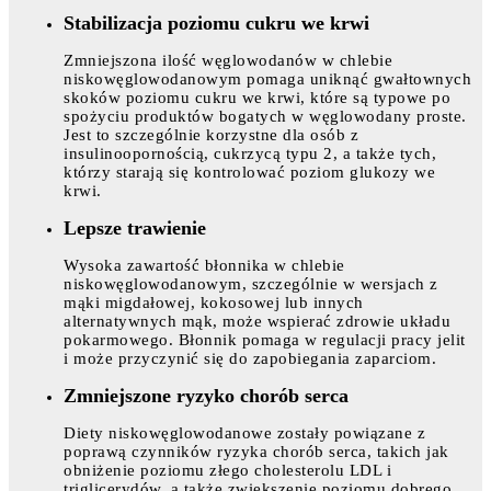
Stabilizacja poziomu cukru we krwi
Zmniejszona ilość węglowodanów w chlebie
niskowęglowodanowym pomaga uniknąć gwałtownych
skoków poziomu cukru we krwi, które są typowe po
spożyciu produktów bogatych w węglowodany proste.
Jest to szczególnie korzystne dla osób z
insulinoopornością, cukrzycą typu 2, a także tych,
którzy starają się kontrolować poziom glukozy we
krwi.
Lepsze trawienie
Wysoka zawartość błonnika w chlebie
niskowęglowodanowym, szczególnie w wersjach z
mąki migdałowej, kokosowej lub innych
alternatywnych mąk, może wspierać zdrowie układu
pokarmowego. Błonnik pomaga w regulacji pracy jelit
i może przyczynić się do zapobiegania zaparciom.
Zmniejszone ryzyko chorób serca
Diety niskowęglowodanowe zostały powiązane z
poprawą czynników ryzyka chorób serca, takich jak
obniżenie poziomu złego cholesterolu LDL i
triglicerydów, a także zwiększenie poziomu dobrego