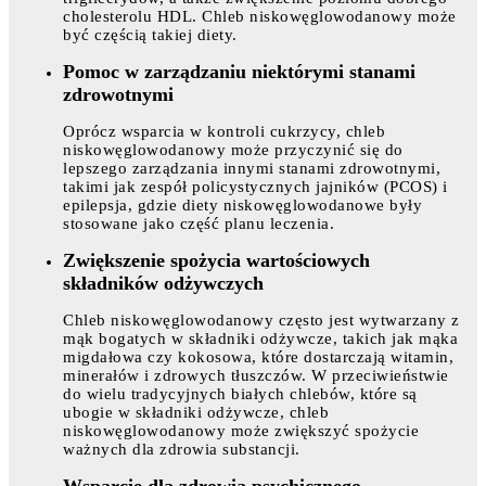
cholesterolu HDL. Chleb niskowęglowodanowy może
być częścią takiej diety.
Pomoc w zarządzaniu niektórymi stanami
zdrowotnymi
Oprócz wsparcia w kontroli cukrzycy, chleb
niskowęglowodanowy może przyczynić się do
lepszego zarządzania innymi stanami zdrowotnymi,
takimi jak zespół policystycznych jajników (PCOS) i
epilepsja, gdzie diety niskowęglowodanowe były
stosowane jako część planu leczenia.
Zwiększenie spożycia wartościowych
składników odżywczych
Chleb niskowęglowodanowy często jest wytwarzany z
mąk bogatych w składniki odżywcze, takich jak mąka
migdałowa czy kokosowa, które dostarczają witamin,
minerałów i zdrowych tłuszczów. W przeciwieństwie
do wielu tradycyjnych białych chlebów, które są
ubogie w składniki odżywcze, chleb
niskowęglowodanowy może zwiększyć spożycie
ważnych dla zdrowia substancji.
Wsparcie dla zdrowia psychicznego