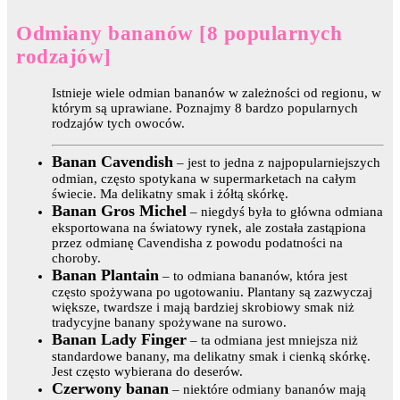
Odmiany bananów [8 popularnych
rodzajów]
Istnieje wiele odmian bananów w zależności od regionu, w
którym są uprawiane. Poznajmy 8 bardzo popularnych
rodzajów tych owoców.
Banan Cavendish
– jest to jedna z najpopularniejszych
odmian, często spotykana w supermarketach na całym
świecie. Ma delikatny smak i żółtą skórkę.
Banan Gros Michel
– niegdyś była to główna odmiana
eksportowana na światowy rynek, ale została zastąpiona
przez odmianę Cavendisha z powodu podatności na
choroby.
Banan Plantain
– to odmiana bananów, która jest
często spożywana po ugotowaniu. Plantany są zazwyczaj
większe, twardsze i mają bardziej skrobiowy smak niż
tradycyjne banany spożywane na surowo.
Banan Lady Finger
– ta odmiana jest mniejsza niż
standardowe banany, ma delikatny smak i cienką skórkę.
Jest często wybierana do deserów.
Czerwony banan
– niektóre odmiany bananów mają