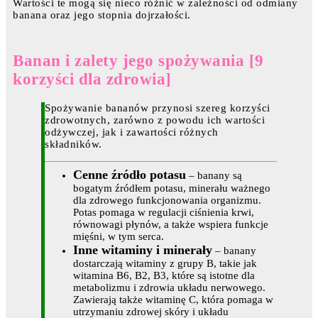
Wartości te mogą się nieco różnić w zależności od odmiany
banana oraz jego stopnia dojrzałości.
Banan i zalety jego spożywania [9
korzyści dla zdrowia]
Spożywanie bananów przynosi szereg korzyści
zdrowotnych, zarówno z powodu ich wartości
odżywczej, jak i zawartości różnych
składników.
Cenne źródło potasu
– banany są
bogatym źródłem potasu, minerału ważnego
dla zdrowego funkcjonowania organizmu.
Potas pomaga w regulacji ciśnienia krwi,
równowagi płynów, a także wspiera funkcje
mięśni, w tym serca.
Inne witaminy i minerały
– banany
dostarczają witaminy z grupy B, takie jak
witamina B6, B2, B3, które są istotne dla
metabolizmu i zdrowia układu nerwowego.
Zawierają także witaminę C, która pomaga w
utrzymaniu zdrowej skóry i układu