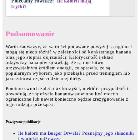
Polecamy również:
Ile kalorii mają
frytki?
Podsumowanie
Warto zauważyć, że wartości podawane powyżej są ogólne i
mogą się nieco różnić w zależności od konkretnego banana
oraz jego stopnia dojrzałości. Kaloryczność i skład
odżywczy bananów sprawiają, że są one łatwo
przyswajalnym źródłem energii, co sprawia, że są
popularnym wyborem jako przekąska przed treningiem lub
jako zdrowa część codziennej diety.
Pomimo swoich zalet oraz korzyści, niektóre przypadłości
powodują, że spożycie bananów powinno być mocno
ograniczone lub nawet konieczne będzie zrezygnowanie z
tego rodzaju przekąski.
Powiązane publikacje:
Ile kalorii ma Burger Drwala? Poznajmy jego składniki
i wartości odżywcze