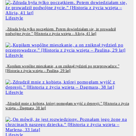
Lifestyle
„Zdrada była tylko początkiem. Potem dowiedziałam się, że prowadził
podwójne życie.” [Historia z życia wzięta – Alicja, 41 lat]
Lifestyle
„Kupiłam wspólne mieszkanie, a on zniknął tydzień po przeprowadzce.”
[Historia z życia wzięta – Paulina, 29 lat]
Lifestyle
„Zdradził mnie z kobietą, której pomogłam wyjść z depresji.” [Historia z życia
wzięta – Dagmara, 38 lat]
Lifestyle