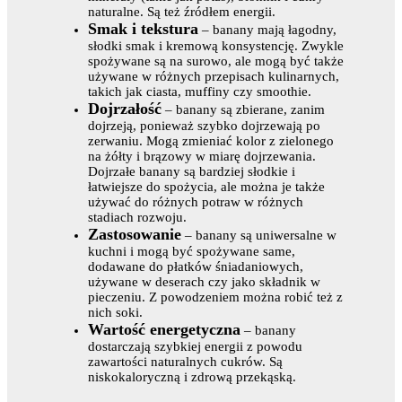
naturalne. Są też źródłem energii.
Smak i tekstura
– banany mają łagodny,
słodki smak i kremową konsystencję. Zwykle
spożywane są na surowo, ale mogą być także
używane w różnych przepisach kulinarnych,
takich jak ciasta, muffiny czy smoothie.
Dojrzałość
– banany są zbierane, zanim
dojrzeją, ponieważ szybko dojrzewają po
zerwaniu. Mogą zmieniać kolor z zielonego
na żółty i brązowy w miarę dojrzewania.
Dojrzałe banany są bardziej słodkie i
łatwiejsze do spożycia, ale można je także
używać do różnych potraw w różnych
stadiach rozwoju.
Zastosowanie
– banany są uniwersalne w
kuchni i mogą być spożywane same,
dodawane do płatków śniadaniowych,
używane w deserach czy jako składnik w
pieczeniu. Z powodzeniem można robić też z
nich soki.
Wartość energetyczna
– banany
dostarczają szybkiej energii z powodu
zawartości naturalnych cukrów. Są
niskokaloryczną i zdrową przekąską.