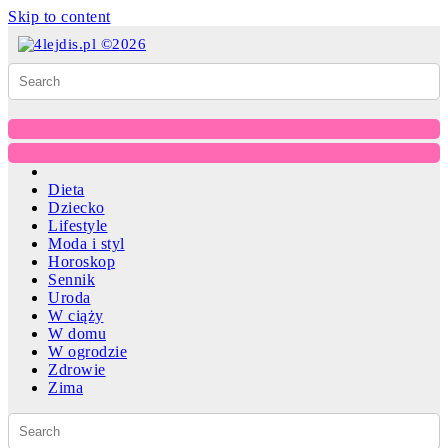
Skip to content
Dieta
Dziecko
Lifestyle
Moda i styl
Horoskop
Sennik
Uroda
W ciąży
W domu
W ogrodzie
Zdrowie
Zima