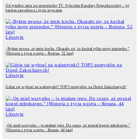
Od tytułów miss po prezenterkę TV. Sylwetka Karoliny Pajączkowskiej – jej
kariera zawodowa i życie prywatne
Lifestyle
„Byłam pewna, że mnie kocha. Okazało się, że kochał tylko moje pieniądze.”
[Historia z życia wzięta – Bożena, 52 lata]
Lifestyle
Gdzie się wybrać na walentynki? TOP5 pomysłów na Dzień Zakochanych!
Lifestyle
„On miał wszystko – ja miałam jego. Do czasu, aż poznał kogoś młodszego.”
[Historia z życia wzięta – Renata, 44 lata]