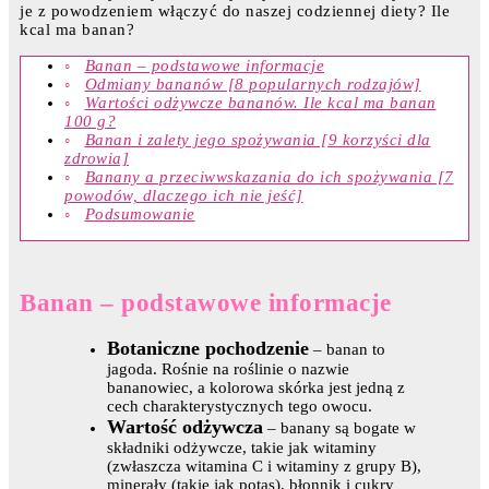
je z powodzeniem włączyć do naszej codziennej diety? Ile
kcal ma banan?
Banan – podstawowe informacje
Odmiany bananów [8 popularnych rodzajów]
Wartości odżywcze bananów. Ile kcal ma banan
100 g?
Banan i zalety jego spożywania [9 korzyści dla
zdrowia]
Banany a przeciwwskazania do ich spożywania [7
powodów, dlaczego ich nie jeść]
Podsumowanie
Banan – podstawowe informacje
Botaniczne pochodzenie
– banan to
jagoda. Rośnie na roślinie o nazwie
bananowiec, a kolorowa skórka jest jedną z
cech charakterystycznych tego owocu.
Wartość odżywcza
– banany są bogate w
składniki odżywcze, takie jak witaminy
(zwłaszcza witamina C i witaminy z grupy B),
minerały (takie jak potas), błonnik i cukry