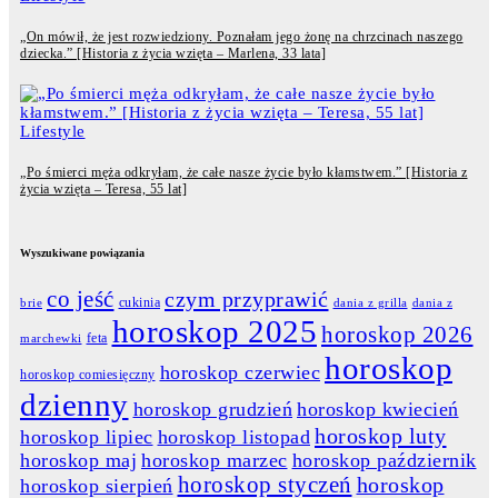
„On mówił, że jest rozwiedziony. Poznałam jego żonę na chrzcinach naszego
dziecka.” [Historia z życia wzięta – Marlena, 33 lata]
Lifestyle
„Po śmierci męża odkryłam, że całe nasze życie było kłamstwem.” [Historia z
życia wzięta – Teresa, 55 lat]
Wyszukiwane powiązania
co jeść
czym przyprawić
cukinia
dania z grilla
dania z
brie
horoskop 2025
horoskop 2026
feta
marchewki
horoskop
horoskop czerwiec
horoskop comiesięczny
dzienny
horoskop grudzień
horoskop kwiecień
horoskop luty
horoskop lipiec
horoskop listopad
horoskop maj
horoskop marzec
horoskop październik
horoskop styczeń
horoskop
horoskop sierpień