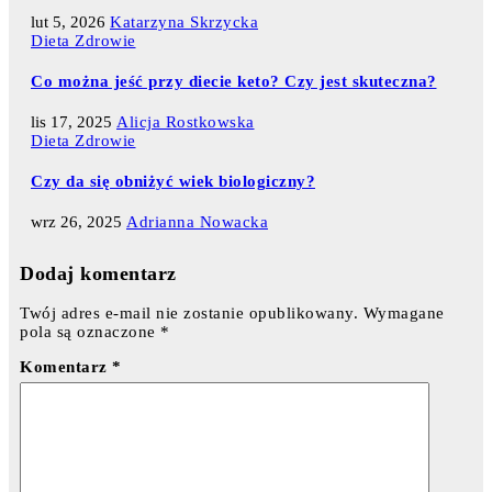
lut 5, 2026
Katarzyna Skrzycka
Dieta
Zdrowie
Co można jeść przy diecie keto? Czy jest skuteczna?
lis 17, 2025
Alicja Rostkowska
Dieta
Zdrowie
Czy da się obniżyć wiek biologiczny?
wrz 26, 2025
Adrianna Nowacka
Dodaj komentarz
Twój adres e-mail nie zostanie opublikowany.
Wymagane
pola są oznaczone
*
Komentarz
*