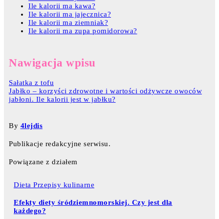
Ile kalorii ma kawa?
Ile kalorii ma jajecznica?
Ile kalorii ma ziemniak?
Ile kalorii ma zupa pomidorowa?
Nawigacja wpisu
Sałatka z tofu
Jabłko – korzyści zdrowotne i wartości odżywcze owoców
jabłoni. Ile kalorii jest w jabłku?
By
4lejdis
Publikacje redakcyjne serwisu.
Powiązane z działem
Dieta
Przepisy kulinarne
Efekty diety śródziemnomorskiej. Czy jest dla
każdego?