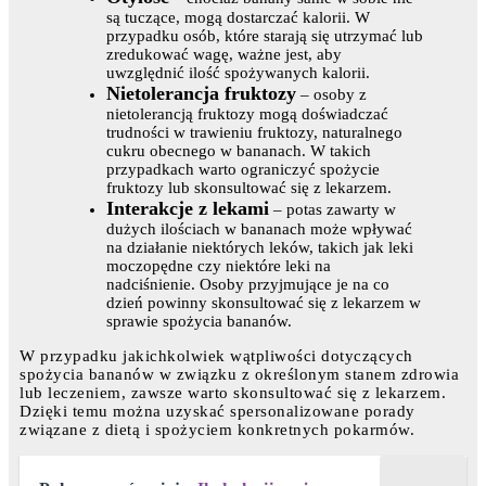
są tuczące, mogą dostarczać kalorii. W
przypadku osób, które starają się utrzymać lub
zredukować wagę, ważne jest, aby
uwzględnić ilość spożywanych kalorii.
Nietolerancja fruktozy
– osoby z
nietolerancją fruktozy mogą doświadczać
trudności w trawieniu fruktozy, naturalnego
cukru obecnego w bananach. W takich
przypadkach warto ograniczyć spożycie
fruktozy lub skonsultować się z lekarzem.
Interakcje z lekami
– potas zawarty w
dużych ilościach w bananach może wpływać
na działanie niektórych leków, takich jak leki
moczopędne czy niektóre leki na
nadciśnienie. Osoby przyjmujące je na co
dzień powinny skonsultować się z lekarzem w
sprawie spożycia bananów.
W przypadku jakichkolwiek wątpliwości dotyczących
spożycia bananów w związku z określonym stanem zdrowia
lub leczeniem, zawsze warto skonsultować się z lekarzem.
Dzięki temu można uzyskać spersonalizowane porady
związane z dietą i spożyciem konkretnych pokarmów.