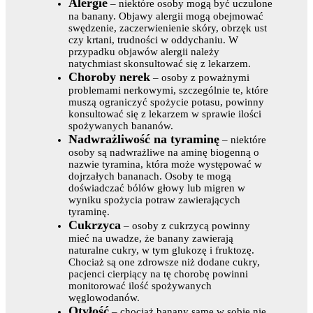
Alergie
– niektóre osoby mogą być uczulone
na banany. Objawy alergii mogą obejmować
swędzenie, zaczerwienienie skóry, obrzęk ust
czy krtani, trudności w oddychaniu. W
przypadku objawów alergii należy
natychmiast skonsultować się z lekarzem.
Choroby nerek
– osoby z poważnymi
problemami nerkowymi, szczególnie te, które
muszą ograniczyć spożycie potasu, powinny
konsultować się z lekarzem w sprawie ilości
spożywanych bananów.
Nadwrażliwość na tyraminę
– niektóre
osoby są nadwrażliwe na aminę biogenną o
nazwie tyramina, która może występować w
dojrzałych bananach. Osoby te mogą
doświadczać bólów głowy lub migren w
wyniku spożycia potraw zawierających
tyraminę.
Cukrzyca
– osoby z cukrzycą powinny
mieć na uwadze, że banany zawierają
naturalne cukry, w tym glukozę i fruktozę.
Chociaż są one zdrowsze niż dodane cukry,
pacjenci cierpiący na tę chorobę powinni
monitorować ilość spożywanych
węglowodanów.
Otyłość
– chociaż banany same w sobie nie