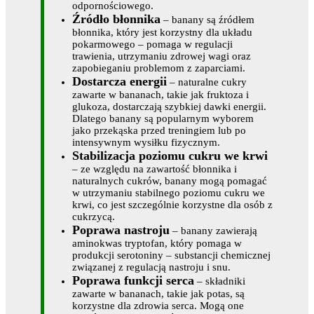
odpornościowego.
Źródło błonnika
– banany są źródłem
błonnika, który jest korzystny dla układu
pokarmowego – pomaga w regulacji
trawienia, utrzymaniu zdrowej wagi oraz
zapobieganiu problemom z zaparciami.
Dostarcza energii
– naturalne cukry
zawarte w bananach, takie jak fruktoza i
glukoza, dostarczają szybkiej dawki energii.
Dlatego banany są popularnym wyborem
jako przekąska przed treningiem lub po
intensywnym wysiłku fizycznym.
Stabilizacja poziomu cukru we krwi
– ze względu na zawartość błonnika i
naturalnych cukrów, banany mogą pomagać
w utrzymaniu stabilnego poziomu cukru we
krwi, co jest szczególnie korzystne dla osób z
cukrzycą.
Poprawa nastroju
– banany zawierają
aminokwas tryptofan, który pomaga w
produkcji serotoniny – substancji chemicznej
związanej z regulacją nastroju i snu.
Poprawa funkcji serca
– składniki
zawarte w bananach, takie jak potas, są
korzystne dla zdrowia serca. Mogą one