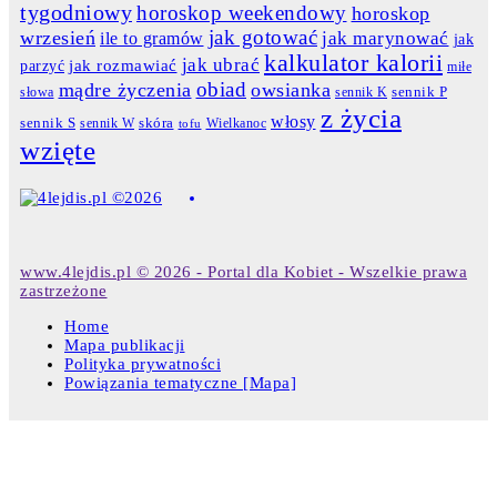
tygodniowy
horoskop weekendowy
horoskop
jak gotować
wrzesień
jak marynować
ile to gramów
jak
kalkulator kalorii
jak ubrać
jak rozmawiać
parzyć
miłe
obiad
mądre życzenia
owsianka
słowa
sennik K
sennik P
z życia
włosy
skóra
sennik S
sennik W
Wielkanoc
tofu
wzięte
www.4lejdis.pl © 2026 - Portal dla Kobiet - Wszelkie prawa
zastrzeżone
Home
Mapa publikacji
Polityka prywatności
Powiązania tematyczne [Mapa]