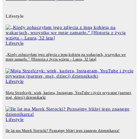
Lifestyle
Lifestyle
„Kiedy zobaczyłam jego zdjęcia z inną kobietą na wakacjach, wszystko we
mnie zamarło.” [Historia z życia wzięta – Laura, 32 lata]
Lifestyle
Maja Strzelczyk: wiek, kariera, Instagram, YouTube i życie prywatne (partner,
mąż, dzieci) dziennikarki
Lifestyle
Ile lat ma Marek Sierocki? Poznajmy bliżej tego znanego dziennikarza!