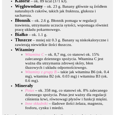
Kalorie
– ok. 89 kcal (371 kJ).
Węglowodany
– ok. 23 g. Banany głównie są źródłem
naturalnych cukrów, takich jak fruktoza, glukoza i
sacharoza.
Błonnik
– ok. 2.6 g. Błonnik pomaga w regulacji
trawienia, utrzymaniu uczucia sytości, wspomaga również
pracę układu pokarmowego.
Białko
– ok. 1.1 g.
Tłuszcze
– mniej niż 0.3 g. Banany są niskokaloryczne i
zawierają niewielkie ilości tłuszczu.
Witaminy
Witamina C
– ok. 8,7 mg, co stanowi ok. 15%
zalecanego dziennego spożycia. Witamina C jest
ważna dla utrzymania zdrowej skóry, błon
śluzowych i układu odpornościowego.
Witaminy z grupy B
– takie jak witamina B6 (ok. 0.4
mg), witamina B2 (ok. 0.03 mg) i witamina B3 (ok.
0.6 mg).
Minerały
Potas
– ok. 358 mg, co stanowi ok. 8% zalecanego
dziennego spożycia. Potas jest ważny dla regulacji
ciśnienia krwi, równowagi płynów i funkcji mięśni.
Inne składniki
– śladowe ilości żelaza, magnezu,
fosforu, cynku i miedzi.