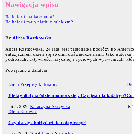
Nawigacja wpisu
Ile kalorii ma kaszanka?
Ile kalorii mają płatki z mlekiem?
By
Alicja Rostkowska
Alicja Rostkowska, 24 lata, jest pasjonatką podróży po Ameryce
entuzjazmem dzieli się swoimi doświadczeniami. Jako autorka na
podróżach, aktywności fizycznej i życiowych wyzwaniach, któr
Powiązane z działem
Dieta
Przepisy kulinarne
Die
Efekty diety śródziemnomorskiej. Czy jest dla każdego?
Co 
lut 5, 2026
Katarzyna Skrzycka
lis
Dieta
Zdrowie
Czy da się obniżyć wiek biologiczny?
wrz 26, 2025
Adrianna Nowacka