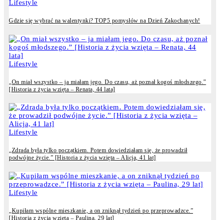
Lifestyle
Gdzie się wybrać na walentynki? TOP5 pomysłów na Dzień Zakochanych!
Lifestyle
„On miał wszystko – ja miałam jego. Do czasu, aż poznał kogoś młodszego.”
[Historia z życia wzięta – Renata, 44 lata]
Lifestyle
„Zdrada była tylko początkiem. Potem dowiedziałam się, że prowadził
podwójne życie.” [Historia z życia wzięta – Alicja, 41 lat]
Lifestyle
„Kupiłam wspólne mieszkanie, a on zniknął tydzień po przeprowadzce.”
[Historia z życia wzięta – Paulina, 29 lat]