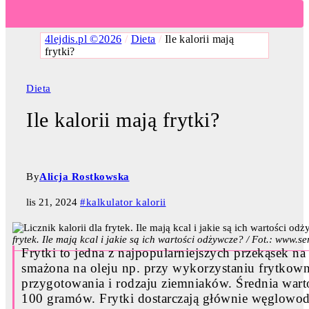
4lejdis.pl ©2026
/
Dieta
/
Ile kalorii mają
frytki?
Dieta
Ile kalorii mają frytki?
By
Alicja Rostkowska
lis 21, 2024
#kalkulator kalorii
frytek. Ile mają kcal i jakie są ich wartości odżywcze? / Fot.: www.s
Frytki to jedna z najpopularniejszych przekąsek n
smażona na oleju np. przy wykorzystaniu frytkown
przygotowania i rodzaju ziemniaków. Średnia wart
100 gramów. Frytki dostarczają głównie węglowodan