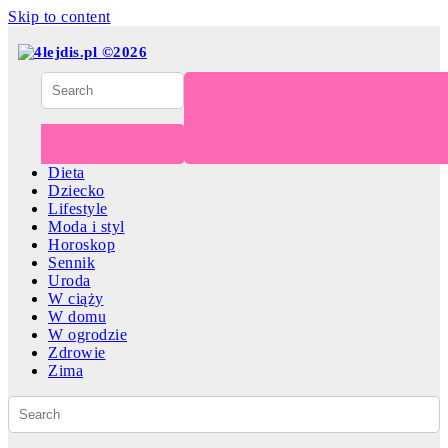
Skip to content
Dieta
Dziecko
Lifestyle
Moda i styl
Horoskop
Sennik
Uroda
W ciąży
W domu
W ogrodzie
Zdrowie
Zima