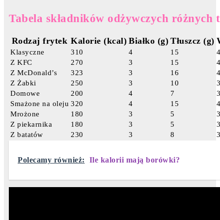
Tabela składników odżywczych różnych t
Rodzaj frytek
Kalorie (kcal)
Białko (g)
Tłuszcz (g)
Klasyczne
310
4
15
Z KFC
270
3
15
Z McDonald’s
323
3
16
Z Żabki
250
3
10
Domowe
200
4
7
Smażone na oleju
320
4
15
Mrożone
180
3
5
Z piekarnika
180
3
5
Z batatów
230
3
8
Polecamy również:
Ile kalorii mają borówki?