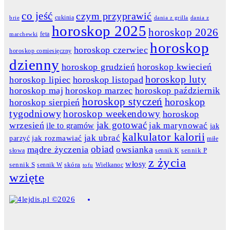
co jeść
czym przyprawić
cukinia
dania z grilla
dania z
brie
horoskop 2025
horoskop 2026
feta
marchewki
horoskop
horoskop czerwiec
horoskop comiesięczny
dzienny
horoskop grudzień
horoskop kwiecień
horoskop luty
horoskop lipiec
horoskop listopad
horoskop maj
horoskop marzec
horoskop październik
horoskop styczeń
horoskop
horoskop sierpień
tygodniowy
horoskop weekendowy
horoskop
jak gotować
wrzesień
jak marynować
ile to gramów
jak
kalkulator kalorii
jak ubrać
jak rozmawiać
parzyć
miłe
obiad
mądre życzenia
owsianka
słowa
sennik K
sennik P
z życia
włosy
skóra
sennik S
sennik W
Wielkanoc
tofu
wzięte