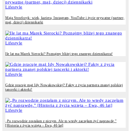
Lifestyle
Maja Strzelczyk: wiek, kariera, Instagram, YouTube i życie prywatne (partner,
mąż, dzieci) dziennikarki
Lifestyle
Ile lat ma Marek Sierocki? Poznajmy bliżej tego znanego dziennikarza!
Lifestyle
Gdzie pracuje mąż Idy Nowakowskiej? Fakty z życia partnera znanej polskiej
tancerki i aktorki!
Lifestyle
„Po rozwodzie zostałam z niczym. Ale to wtedy zaczęłam żyć naprawdę.”
[Historia z życia wzięta – Ewa, 46 lat]