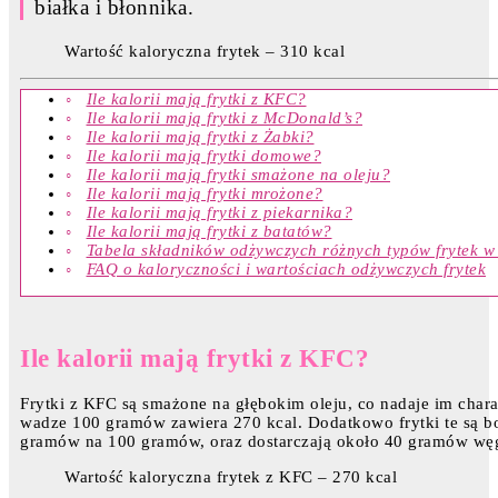
białka i błonnika.
Wartość kaloryczna frytek – 310 kcal
Ile kalorii mają frytki z KFC?
Ile kalorii mają frytki z McDonald’s?
Ile kalorii mają frytki z Żabki?
Ile kalorii mają frytki domowe?
Ile kalorii mają frytki smażone na oleju?
Ile kalorii mają frytki mrożone?
Ile kalorii mają frytki z piekarnika?
Ile kalorii mają frytki z batatów?
Tabela składników odżywczych różnych typów frytek w
FAQ o kaloryczności i wartościach odżywczych frytek
Ile kalorii mają frytki z KFC?
Frytki z KFC są smażone na głębokim oleju, co nadaje im chara
wadze 100 gramów zawiera 270 kcal. Dodatkowo frytki te są bo
gramów na 100 gramów, oraz dostarczają około 40 gramów w
Wartość kaloryczna frytek z KFC – 270 kcal