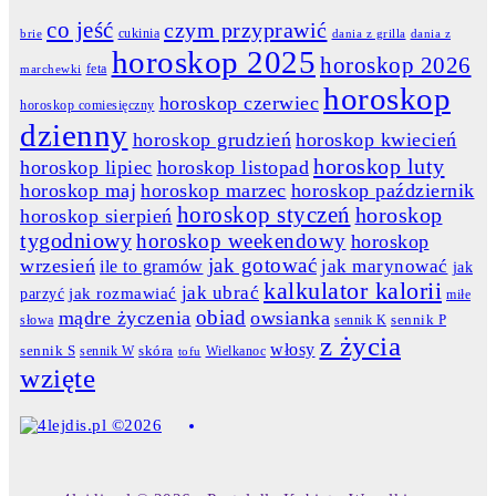
co jeść
czym przyprawić
cukinia
dania z grilla
dania z
brie
horoskop 2025
horoskop 2026
feta
marchewki
horoskop
horoskop czerwiec
horoskop comiesięczny
dzienny
horoskop grudzień
horoskop kwiecień
horoskop luty
horoskop lipiec
horoskop listopad
horoskop maj
horoskop marzec
horoskop październik
horoskop styczeń
horoskop
horoskop sierpień
tygodniowy
horoskop weekendowy
horoskop
jak gotować
wrzesień
jak marynować
ile to gramów
jak
kalkulator kalorii
jak ubrać
jak rozmawiać
parzyć
miłe
obiad
mądre życzenia
owsianka
słowa
sennik K
sennik P
z życia
włosy
skóra
sennik S
sennik W
Wielkanoc
tofu
wzięte