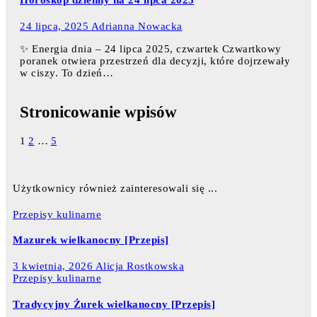
Horoskop dzienny na 24 lipca 2025
24 lipca, 2025
Adrianna Nowacka
✨ Energia dnia – 24 lipca 2025, czwartek Czwartkowy
poranek otwiera przestrzeń dla decyzji, które dojrzewały
w ciszy. To dzień…
Stronicowanie wpisów
1
2
…
5
Użytkownicy również zainteresowali się ...
Przepisy kulinarne
Mazurek wielkanocny [Przepis]
3 kwietnia, 2026
Alicja Rostkowska
Przepisy kulinarne
Tradycyjny Żurek wielkanocny [Przepis]