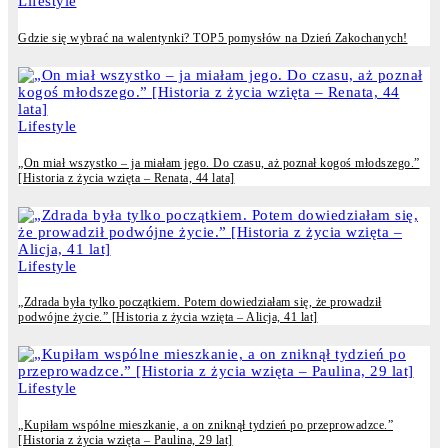
Lifestyle
Gdzie się wybrać na walentynki? TOP5 pomysłów na Dzień Zakochanych!
Lifestyle
„On miał wszystko – ja miałam jego. Do czasu, aż poznał kogoś młodszego.”
[Historia z życia wzięta – Renata, 44 lata]
Lifestyle
„Zdrada była tylko początkiem. Potem dowiedziałam się, że prowadził
podwójne życie.” [Historia z życia wzięta – Alicja, 41 lat]
Lifestyle
„Kupiłam wspólne mieszkanie, a on zniknął tydzień po przeprowadzce.”
[Historia z życia wzięta – Paulina, 29 lat]