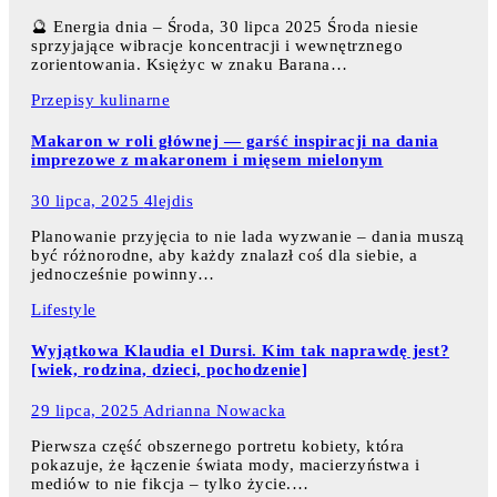
🔮 Energia dnia – Środa, 30 lipca 2025 Środa niesie
sprzyjające wibracje koncentracji i wewnętrznego
zorientowania. Księżyc w znaku Barana…
Przepisy kulinarne
Makaron w roli głównej — garść inspiracji na dania
imprezowe z makaronem i mięsem mielonym
30 lipca, 2025
4lejdis
Planowanie przyjęcia to nie lada wyzwanie – dania muszą
być różnorodne, aby każdy znalazł coś dla siebie, a
jednocześnie powinny…
Lifestyle
Wyjątkowa Klaudia el Dursi. Kim tak naprawdę jest?
[wiek, rodzina, dzieci, pochodzenie]
29 lipca, 2025
Adrianna Nowacka
Pierwsza część obszernego portretu kobiety, która
pokazuje, że łączenie świata mody, macierzyństwa i
mediów to nie fikcja – tylko życie.…