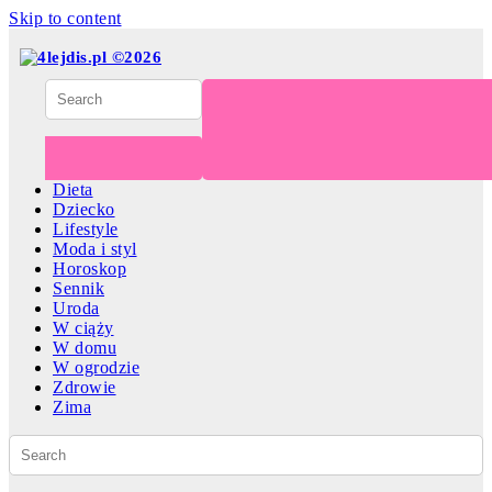
Skip to content
Dieta
Dziecko
Lifestyle
Moda i styl
Horoskop
Sennik
Uroda
W ciąży
W domu
W ogrodzie
Zdrowie
Zima