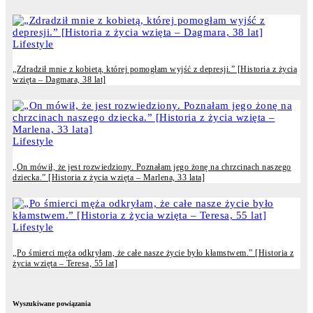
Lifestyle
„Zdradził mnie z kobietą, której pomogłam wyjść z depresji.” [Historia z życia
wzięta – Dagmara, 38 lat]
Lifestyle
„On mówił, że jest rozwiedziony. Poznałam jego żonę na chrzcinach naszego
dziecka.” [Historia z życia wzięta – Marlena, 33 lata]
Lifestyle
„Po śmierci męża odkryłam, że całe nasze życie było kłamstwem.” [Historia z
życia wzięta – Teresa, 55 lat]
Wyszukiwane powiązania