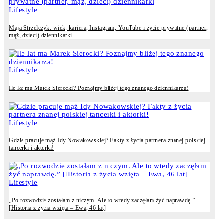
Lifestyle
Maja Strzelczyk: wiek, kariera, Instagram, YouTube i życie prywatne (partner,
mąż, dzieci) dziennikarki
Lifestyle
Ile lat ma Marek Sierocki? Poznajmy bliżej tego znanego dziennikarza!
Lifestyle
Gdzie pracuje mąż Idy Nowakowskiej? Fakty z życia partnera znanej polskiej
tancerki i aktorki!
Lifestyle
„Po rozwodzie zostałam z niczym. Ale to wtedy zaczęłam żyć naprawdę.”
[Historia z życia wzięta – Ewa, 46 lat]