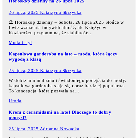
Horoskop dzienny na 26 lipca 2025
26 lipca, 2025
Katarzyna Skrzycka
🔮 Horoskop dzienny – Sobota, 26 lipca 2025 Słońce w
Lwie wzmacnia indywidualność, ale Księżyc w
Koziorożcu przypomina, że stabilność…
Moda i styl
Kapsułowa garderoba na lato – moda, która łączy
wygodę z klasą
25 lipca, 2025
Katarzyna Skrzycka
W dobie minimalizmu i świadomego podejścia do mody,
kapsułowa garderoba staje się coraz bardziej popularna.
To koncepcja, która pozwala na…
Uroda
Krem z ceramidami na lato! Dlaczego to dobry
pomysł?
25 lipca, 2025
Adrianna Nowacka