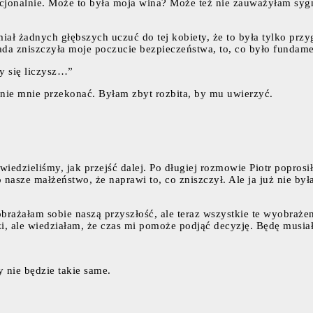
cjonalnie. Może to była moja wina? Może też nie zauważyłam sygna
miał żadnych głębszych uczuć do tej kobiety, że to była tylko prz
rada zniszczyła moje poczucie bezpieczeństwa, to, co było fundame
ty się liczysz…”
anie mnie przekonać. Byłam zbyt rozbita, by mu uwierzyć.
 wiedzieliśmy, jak przejść dalej. Po długiej rozmowie Piotr popro
o nasze małżeństwo, że naprawi to, co zniszczył. Ale ja już nie b
yobrażałam sobie naszą przyszłość, ale teraz wszystkie te wyobr
 ale wiedziałam, że czas mi pomoże podjąć decyzję. Będę musiała 
 nie będzie takie same.