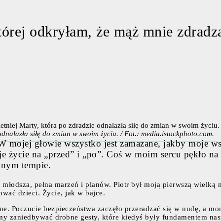
órej odkryłam, że mąż mnie zdradza.
 odnalazła siłę do zmian w swoim życiu. / Fot.: media.istockphoto.com.
o. W mojej głowie wszystko jest zamazane, jakby moje 
e życie na „przed” i „po”. Coś w moim sercu pękło na 
ionym tempie.
 młodsza, pełna marzeń i planów. Piotr był moją pierwszą wielką 
wać dzieci. Życie, jak w bajce.
ojne. Poczucie bezpieczeństwa zaczęło przeradzać się w nudę, a mo
śmy zaniedbywać drobne gesty, które kiedyś były fundamentem nasz