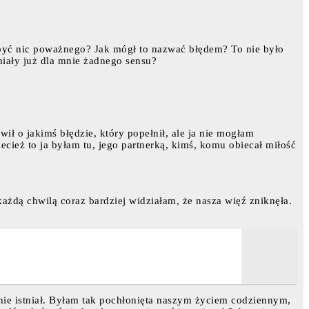
 być nic poważnego? Jak mógł to nazwać błędem? To nie było
miały już dla mnie żadnego sensu?
wił o jakimś błędzie, który popełnił, ale ja nie mogłam
cież to ja byłam tu, jego partnerką, kimś, komu obiecał miłość
każdą chwilą coraz bardziej widziałam, że nasza więź zniknęła.
 nie istniał. Byłam tak pochłonięta naszym życiem codziennym,