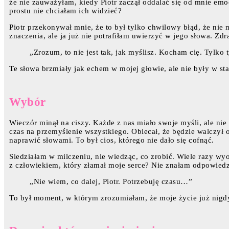
że nie zauważyłam, kiedy Piotr zaczął oddalać się od mnie emo
prostu nie chciałam ich widzieć?
Piotr przekonywał mnie, że to był tylko chwilowy błąd, że nie 
znaczenia, ale ja już nie potrafiłam uwierzyć w jego słowa. Zd
„Zrozum, to nie jest tak, jak myślisz. Kocham cię. Tylko 
Te słowa brzmiały jak echem w mojej głowie, ale nie były w st
Wybór
Wieczór minął na ciszy. Każde z nas miało swoje myśli, ale nie
czas na przemyślenie wszystkiego. Obiecał, że będzie walczył 
naprawić słowami. To był cios, którego nie dało się cofnąć.
Siedziałam w milczeniu, nie wiedząc, co zrobić. Wiele razy w
z człowiekiem, który złamał moje serce? Nie znałam odpowiedzi,
„Nie wiem, co dalej, Piotr. Potrzebuję czasu…”
To był moment, w którym zrozumiałam, że moje życie już nigdy