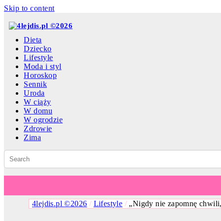
Skip to content
Dieta
Dziecko
Lifestyle
Moda i styl
Horoskop
Sennik
Uroda
W ciąży
W domu
W ogrodzie
Zdrowie
Zima
4lejdis.pl ©2026
/
Lifestyle
/
„Nigdy nie zapomnę chwili, 