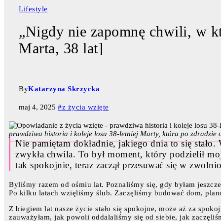
Lifestyle
„Nigdy nie zapomnę chwili, w kt
Marta, 38 lat]
By
Katarzyna Skrzycka
maj 4, 2025
#z życia wzięte
prawdziwa historia i koleje losu 38-letniej Marty, która po zdradzie
Nie pamiętam dokładnie, jakiego dnia to się stał
zwykła chwila. To był moment, który podzielił moj
tak spokojnie, teraz zaczął przesuwać się w zwoln
Byliśmy razem od ośmiu lat. Poznaliśmy się, gdy byłam jeszcze
Po kilku latach wzięliśmy ślub. Zaczęliśmy budować dom, plano
Z biegiem lat nasze życie stało się spokojne, może aż za spok
zauważyłam, jak powoli oddalaliśmy się od siebie, jak zaczęli