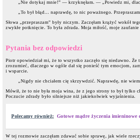
„Nie dotykaj mnie!” — krzyknęłam. — „Powiedz mi, dlacz
„To był błąd… naprawdę, to nic poważnego. Przeprasz
Słowa „przepraszam” były niczym. Zaczęłam krążyć wokół tego,
zwykłe potknięcie. To była zdrada. Moja miłość, moje zaufanie 
Pytania bez odpowiedzi
Piotr opowiedział mi, że to wszystko zaczęło się niedawno. Że t
zrozumieć, dlaczego w ogóle dał się ponieść tym emocjom, zami
i wsparcie.
„Nigdy nie chciałem cię skrzywdzić. Naprawdę, nie wiem
Mówił, że to nie była moja wina, że z jego strony to był tylko
Poczucie zdrady było silniejsze niż jakiekolwiek wyjaśnienia.
Polecamy również:
Gotowe mądre życzenia imieninowe dl
W tej rozmowie zaczęłam zdawać sobie sprawę, jak wiele rzeczy