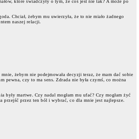
łów, które świadczyły o tym, że coś jest nie tak? A może po
ygoda. Chciał, żebym mu uwierzyła, że to nie miało żadnego
ntem naszej relacji.
sił mnie, żebym nie podejmowała decyzji teraz, że mam dać sobie
yłam pewna, czy to ma sens. Zdrada nie była czymś, co można
ażenia były martwe. Czy nadal mogłam mu ufać? Czy mogłam żyć
przejść przez ten ból i wybrać, co dla mnie jest najlepsze.