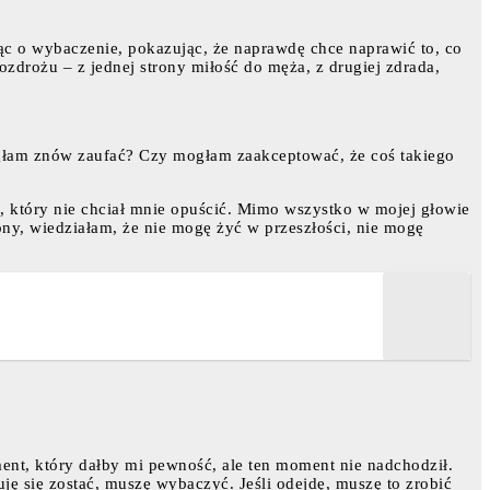
sząc o wybaczenie, pokazując, że naprawdę chce naprawić to, co
zdrożu – z jednej strony miłość do męża, z drugiej zdrada,
mogłam znów zaufać? Czy mogłam zaakceptować, że coś takiego
ń, który nie chciał mnie opuścić. Mimo wszystko w mojej głowie
rony, wiedziałam, że nie mogę żyć w przeszłości, nie mogę
ent, który dałby mi pewność, ale ten moment nie nadchodził.
uję się zostać, muszę wybaczyć. Jeśli odejdę, muszę to zrobić