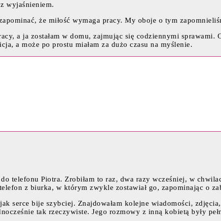
 z wyjaśnieniem.
z zapominać, że miłość wymaga pracy. My oboje o tym zapomnieli
pracy, a ja zostałam w domu, zajmując się codziennymi sprawami. 
uicja, a może po prostu miałam za dużo czasu na myślenie.
o telefonu Piotra. Zrobiłam to raz, dwa razy wcześniej, w chwila
elefon z biurka, w którym zwykle zostawiał go, zapominając o zabe
ak serce bije szybciej. Znajdowałam kolejne wiadomości, zdjęcia
dnocześnie tak rzeczywiste. Jego rozmowy z inną kobietą były peł