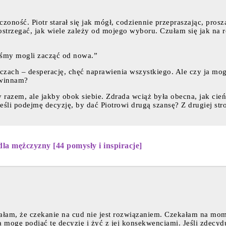
czoność. Piotr starał się jak mógł, codziennie przepraszając, pro
strzegać, jak wiele zależy od mojego wyboru. Czułam się jak na ro
śmy mogli zacząć od nowa.”
oczach – desperację, chęć naprawienia wszystkiego. Ale czy ja 
owinnam?
 razem, ale jakby obok siebie. Zdrada wciąż była obecna, jak cie
 jeśli podejmę decyzję, by dać Piotrowi drugą szansę? Z drugiej st
a mężczyzny [44 pomysły i inspiracje]
ałam, że czekanie na cud nie jest rozwiązaniem. Czekałam na mom
a mogę podjąć tę decyzję i żyć z jej konsekwencjami. Jeśli zdecyd