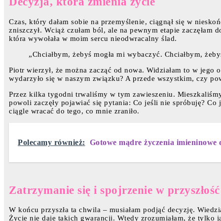
Decyzja, która zmienia życie
Czas, który dałam sobie na przemyślenie, ciągnął się w nieskoń
zniszczył. Wciąż czułam ból, ale na pewnym etapie zaczęłam do
która wywołała w moim sercu nieodwracalny ślad.
„Chciałbym, żebyś mogła mi wybaczyć. Chciałbym, żeby
Piotr wierzył, że można zacząć od nowa. Widziałam to w jego 
wydarzyło się w naszym związku? A przede wszystkim, czy p
Przez kilka tygodni trwaliśmy w tym zawieszeniu. Mieszkaliśmy
powoli zaczęły pojawiać się pytania: Co jeśli nie spróbuję? Co
ciągle wracać do tego, co mnie zraniło.
Polecamy również:
Gotowe mądre życzenia imieninowe dl
Zatrzymanie się i spojrzenie w przyszłość
W końcu przyszła ta chwila – musiałam podjąć decyzję. Wiedzi
Życie nie daje takich gwarancji. Wtedy zrozumiałam, że tylko j