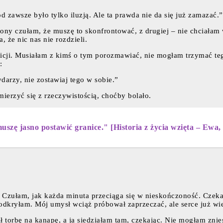
d zawsze było tylko iluzją. Ale ta prawda nie da się już zamazać.”
rony czułam, że muszę to skonfrontować, z drugiej – nie chciałam
, że nic nas nie rozdzieli.
licji. Musiałam z kimś o tym porozmawiać, nie mogłam trzymać te
:
arzy, nie zostawiaj tego w sobie.”
ierzyć się z rzeczywistością, choćby bolało.
szę jasno postawić granice." [Historia z życia wzięta – Ewa, 3
t. Czułam, jak każda minuta przeciąga się w nieskończoność. Cze
o odkryłam. Mój umysł wciąż próbował zaprzeczać, ale serce już wie
cił torbę na kanapę, a ja siedziałam tam, czekając. Nie mogłam znie