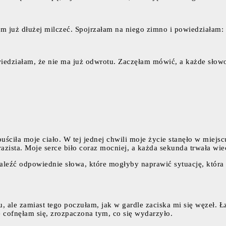
am już dłużej milczeć. Spojrzałam na niego zimno i powiedziałam:
a wiedziałam, że nie ma już odwrotu. Zaczęłam mówić, a każde słow
ciła moje ciało. W tej jednej chwili moje życie stanęło w miejscu.
razista. Moje serce biło coraz mocniej, a każda sekunda trwała wi
naleźć odpowiednie słowa, które mogłyby naprawić sytuację, która
u, ale zamiast tego poczułam, jak w gardle zaciska mi się węzeł. 
e cofnęłam się, zrozpaczona tym, co się wydarzyło.