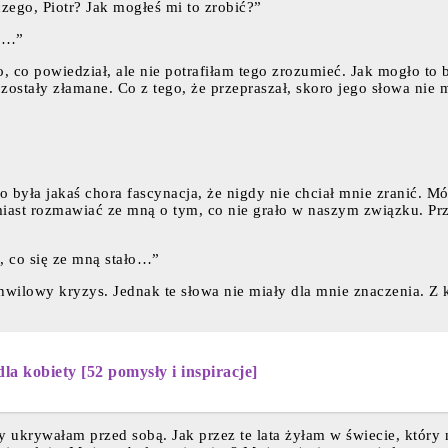
ego, Piotr? Jak mogłeś mi to zrobić?”
am…”
 co powiedział, ale nie potrafiłam tego zrozumieć. Jak mogło to
zostały złamane. Co z tego, że przepraszał, skoro jego słowa nie 
o była jakaś chora fascynacja, że nigdy nie chciał mnie zranić. Mó
ast rozmawiać ze mną o tym, co nie grało w naszym związku. Prze
, co się ze mną stało…”
 chwilowy kryzys. Jednak te słowa nie miały dla mnie znaczenia. Z 
a kobiety [52 pomysły i inspiracje]
 ukrywałam przed sobą. Jak przez te lata żyłam w świecie, który