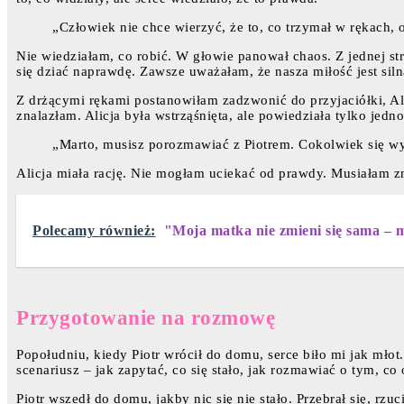
„Człowiek nie chce wierzyć, że to, co trzymał w rękach, o
Nie wiedziałam, co robić. W głowie panował chaos. Z jednej st
się dziać naprawdę. Zawsze uważałam, że nasza miłość jest silna
Z drżącymi rękami postanowiłam zadzwonić do przyjaciółki, A
znalazłam. Alicja była wstrząśnięta, ale powiedziała tylko jedno
„Marto, musisz porozmawiać z Piotrem. Cokolwiek się wyd
Alicja miała rację. Nie mogłam uciekać od prawdy. Musiałam zm
Polecamy również:
"Moja matka nie zmieni się sama – mu
Przygotowanie na rozmowę
Popołudniu, kiedy Piotr wrócił do domu, serce biło mi jak mło
scenariusz – jak zapytać, co się stało, jak rozmawiać o tym, c
Piotr wszedł do domu, jakby nic się nie stało. Przebrał się, rzu