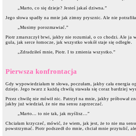
„Marto, co się dzieje? Jesteś jakaś dziwna.”
Jego słowa spadły na mnie jak zimny prysznic. Ale nie potrafił
„Musimy porozmawiać.”
Piotr zmarszczył brwi, jakby nie rozumiał, o co chodzi. Ale j
gula, jak serce łomocze, jak wszystko wokół staje się odległe.
„Zdradziłeś mnie, Piotr. I to zmienia wszystko.”
Pierwsza konfrontacja
Gdy wypowiedziałam te słowa, poczułam, jakby cała energia opuś
dzieje. Jego twarz z każdą chwilą stawała się coraz bardziej wy
Przez chwilę nie mówił nic. Patrzył na mnie, jakby próbował z
jakby już wiedział, że nie ma sensu zaprzeczać.
„Marto… to nie tak, jak myślisz…”
Chciałam krzyczeć, mówić, że wiem, jak jest, że to nie ma sens
powstrzymać. Piotr podszedł do mnie, chciał mnie przytulić, al