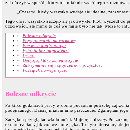
zakończyć w sposób, który nie miał nic wspólnego z rozmową,
„Czasami, kiedy wszystko wydaje się idealne, zaczynas
Tego dnia, wszystko zaczęło się jak zwykle. Piotr wyszedł do 
uczciwości, ale mimo to coś we mnie było nie tak. Może to int
Bolesne odkrycie
Przygotowanie na rozmowę
Pierwsza konfrontacja
Pytania bez odpowiedzi
Wybór
Decyzja, która zmienia życie
Zatrzymanie się i spojrzenie w przyszłość
Początek nowego życia
Bolesne odkrycie
Po kilku godzinach pracy w domu poczułam potrzebę zajrzenia d
podejrzanego. Dzisiaj miałam inne przeczucie. Zgarnęłam jego t
Zaczęłam przeglądać wiadomości. Moje ręce drżały. Poczułam, j
ekranu czułam, jak coś we mnie pęka. To było nierealne, ale je
to, co widziały, ale serce wiedziało, że to prawda.