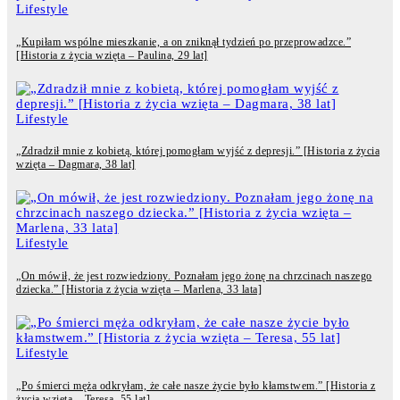
Lifestyle
„Kupiłam wspólne mieszkanie, a on zniknął tydzień po przeprowadzce.”
[Historia z życia wzięta – Paulina, 29 lat]
Lifestyle
„Zdradził mnie z kobietą, której pomogłam wyjść z depresji.” [Historia z życia
wzięta – Dagmara, 38 lat]
Lifestyle
„On mówił, że jest rozwiedziony. Poznałam jego żonę na chrzcinach naszego
dziecka.” [Historia z życia wzięta – Marlena, 33 lata]
Lifestyle
„Po śmierci męża odkryłam, że całe nasze życie było kłamstwem.” [Historia z
życia wzięta – Teresa, 55 lat]