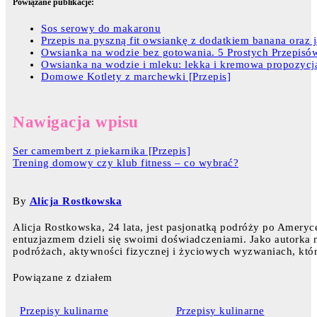
Powiązane publikacje:
Sos serowy do makaronu
Przepis na pyszną fit owsiankę z dodatkiem banana oraz j
Owsianka na wodzie bez gotowania. 5 Prostych Przepisó
Owsianka na wodzie i mleku: lekka i kremowa propozycj
Domowe Kotlety z marchewki [Przepis]
Nawigacja wpisu
Ser camembert z piekarnika [Przepis]
Trening domowy czy klub fitness – co wybrać?
By
Alicja Rostkowska
Alicja Rostkowska, 24 lata, jest pasjonatką podróży po Ameryce
entuzjazmem dzieli się swoimi doświadczeniami. Jako autorka na
podróżach, aktywności fizycznej i życiowych wyzwaniach, któr
Powiązane z działem
Przepisy kulinarne
Przepisy kulinarne