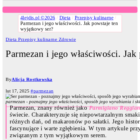
4lejdis.pl ©2026
/
Dieta
/
Przepisy kulinarne
/
Parmezan i jego właściwości. Jak powstaje ten
wyjątkowy ser?
Dieta
Przepisy kulinarne
Zdrowie
Parmezan i jego właściwości. Jak
By
Alicja Rostkowska
lut 17, 2025
#parmezan
parmezan - poznajmy jego właściwości, sposób jego wyrabiania i skł
Parmezan, znany również jako
Parmigiano Reggia
świecie. Charakteryzuje się niepowtarzalnym smakie
różnych dań, od makaronów po sałatki. Jego histori
fascynujące i warte zgłębienia. W tym artykule pr
związanym z tym wyjątkowym serem.