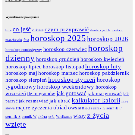
Wyszukiwane powiązania
co jeść
czym przyprawić
cukinia
dania z grilla
dania z
brie
horoskop 2025
horoskop 2026
feta
marchewki
horoskop
horoskop czerwiec
horoskop comiesięczny
dzienny
horoskop grudzień
horoskop kwiecień
horoskop luty
horoskop lipiec
horoskop listopad
horoskop maj
horoskop marzec
horoskop październik
horoskop styczeń
horoskop
horoskop sierpień
tygodniowy
horoskop weekendowy
horoskop
jak gotować
wrzesień
jak marynować
ile to gramów
jak
kalkulator kalorii
jak ubrać
jak rozmawiać
parzyć
miłe
obiad
mądre życzenia
owsianka
słowa
sennik K
sennik P
z życia
włosy
skóra
sennik S
sennik W
Wielkanoc
tofu
wzięte