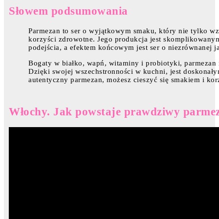
Słowem podsumowania
Parmezan to ser o wyjątkowym smaku, który nie tylko wzb
korzyści zdrowotne. Jego produkcja jest skomplikowan
podejścia, a efektem końcowym jest ser o niezrównanej j
Bogaty w białko, wapń, witaminy i probiotyki, parmezan
Dzięki swojej wszechstronności w kuchni, jest doskonał
autentyczny parmezan, możesz cieszyć się smakiem i kor
Włochy. Jak powstaje prawdziwy parmez