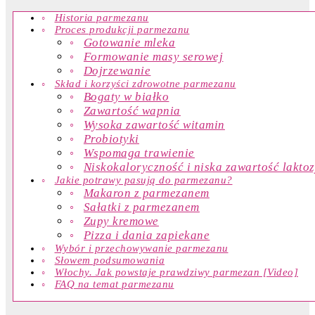
Historia parmezanu
Proces produkcji parmezanu
Gotowanie mleka
Formowanie masy serowej
Dojrzewanie
Skład i korzyści zdrowotne parmezanu
Bogaty w białko
Zawartość wapnia
Wysoka zawartość witamin
Probiotyki
Wspomaga trawienie
Niskokaloryczność i niska zawartość lakto
Jakie potrawy pasują do parmezanu?
Makaron z parmezanem
Sałatki z parmezanem
Zupy kremowe
Pizza i dania zapiekane
Wybór i przechowywanie parmezanu
Słowem podsumowania
Włochy. Jak powstaje prawdziwy parmezan [Video]
FAQ na temat parmezanu