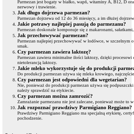
Parmezan jest bogaty w białko, wapń, witaminy A, B12, D oraz
nerwowy i trawienie.
Jak długo dojrzewa parmezan?
Parmezan dojrzewa od 12 do 36 miesięcy, a im dłużej dojrzewa
Jakie potrawy najlepiej pasują do parmezanu?
Parmezan doskonale komponuje się z makaronami, sałatkami,
Jak przechowywać parmezan?
Parmezan najlepiej przechowywać w lodówce, w szczelnym o
smak.
Czy parmezan zawiera laktozę?
Parmezan zawiera minimalne ilości laktozy, dzięki procesowi d
nietolerancją laktozy.
Jakie mleko wykorzystuje się do produkcji parm
Do produkcji parmezan używa się mleka krowiego, najczęście
Czy parmezan jest odpowiedni dla wegetarian?
Nie, ponieważ do produkcji parmezan używa się podpuszczki z
należy sprawdzić na etykiecie.
Czy parmezan można zamrozić?
Zamrażanie parmezanu nie jest zalecane, ponieważ może to w
Jak rozpoznać prawdziwy Parmigiano Reggiano?
Prawdziwy Parmigiano Reggiano ma specjalną etykietę, certyfi
pochodzenie.