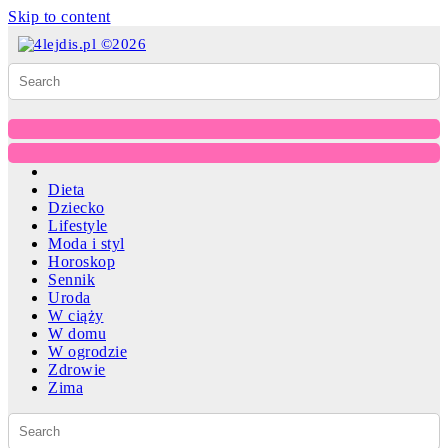
Skip to content
Dieta
Dziecko
Lifestyle
Moda i styl
Horoskop
Sennik
Uroda
W ciąży
W domu
W ogrodzie
Zdrowie
Zima