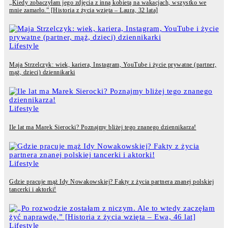
„Kiedy zobaczyłam jego zdjęcia z inną kobietą na wakacjach, wszystko we
mnie zamarło.” [Historia z życia wzięta – Laura, 32 lata]
Lifestyle
Maja Strzelczyk: wiek, kariera, Instagram, YouTube i życie prywatne (partner,
mąż, dzieci) dziennikarki
Lifestyle
Ile lat ma Marek Sierocki? Poznajmy bliżej tego znanego dziennikarza!
Lifestyle
Gdzie pracuje mąż Idy Nowakowskiej? Fakty z życia partnera znanej polskiej
tancerki i aktorki!
Lifestyle