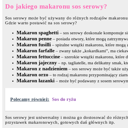
Do jakiego makaronu sos serowy?
Sos serowy może być używany do różnych rodzajów makaronu, ale
Gdzie warto postawić na sos serowy?
Makaron spaghetti
– sos serowy doskonale komponuje si
Makaron penne
– posiada otwory, które mogą zatrzymyw
Makaron fusilli
– spiralne wstążki makaronu, które mogą 
Makaron farfalle
– zwany także „kokardkami”, ma ciekawy
Makaron fettuccine
– szerokie wstążki makaronu, które 
Makaron jajeczny
– np. tagliatelle, ma delikatny smak, k
Makaron z nadzieniem
– sos serowy może być także używ
Makaron orzo
– to rodzaj makaronu przypominający ziarn
Makaron łazanki
– może być podawany z sosem serowym,
Polecamy również:
Sos do ryżu
Sos serowy jest uniwersalny i można go dostosować do różnyc
przystawek makaronowych, gotowych dań głównych itp.