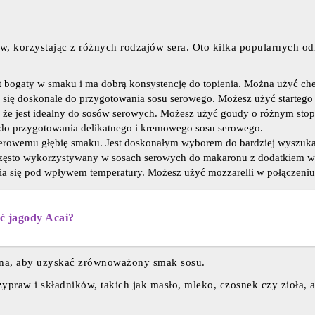
 korzystając z różnych rodzajów sera. Oto kilka popularnych odm
 bogaty w smaku i ma dobrą konsystencję do topienia. Można użyć ch
 się doskonale do przygotowania sosu serowego. Możesz użyć starteg
a, że jest idealny do sosów serowych. Możesz użyć goudy o różnym sto
 do przygotowania delikatnego i kremowego sosu serowego.
serowemu głębię smaku. Jest doskonałym wyborem do bardziej wyszuk
t często wykorzystywany w sosach serowych do makaronu z dodatkiem 
ia się pod wpływem temperatury. Możesz użyć mozzarelli w połączeniu
ść jagody Acai?
ana, aby uzyskać zrównoważony smak sosu.
ypraw i składników, takich jak masło, mleko, czosnek czy zioła,