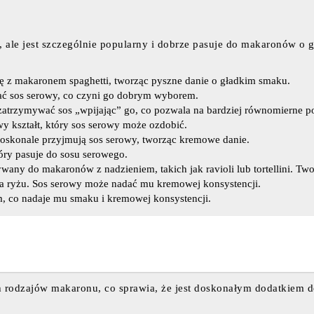
 jest szczególnie popularny i dobrze pasuje do makaronów o gład
ę z makaronem spaghetti, tworząc pyszne danie o gładkim smaku.
ać sos serowy, co czyni go dobrym wyborem.
zatrzymywać sos „wpijając” go, co pozwala na bardziej równomierne 
 kształt, który sos serowy może ozdobić.
doskonale przyjmują sos serowy, tworząc kremowe danie.
tóry pasuje do sosu serowego.
any do makaronów z nadzieniem, takich jak ravioli lub tortellini. T
a ryżu. Sos serowy może nadać mu kremowej konsystencji.
 co nadaje mu smaku i kremowej konsystencji.
h rodzajów makaronu, co sprawia, że jest doskonałym dodatkiem 