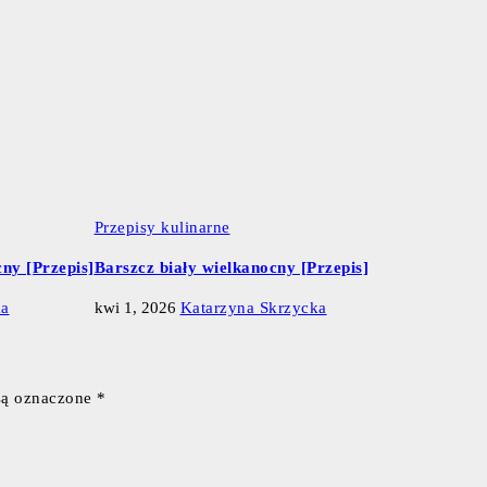
Przepisy kulinarne
ny [Przepis]
Barszcz biały wielkanocny [Przepis]
ka
kwi 1, 2026
Katarzyna Skrzycka
są oznaczone
*