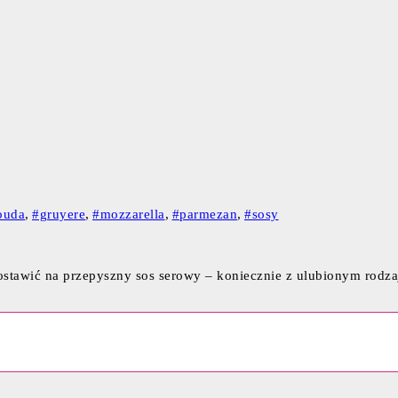
ouda
,
#gruyere
,
#mozzarella
,
#parmezan
,
#sosy
stawić na przepyszny sos serowy – koniecznie z ulubionym rodz