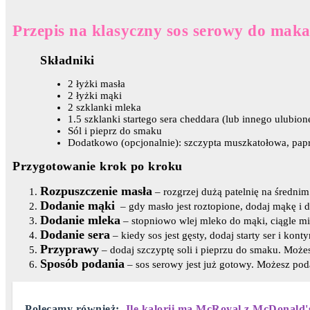
Przepis na klasyczny sos serowy do mak
Składniki
2 łyżki masła
2 łyżki mąki
2 szklanki mleka
1.5 szklanki startego sera cheddara (lub innego ulubion
Sól i pieprz do smaku
Dodatkowo (opcjonalnie): szczypta muszkatołowa, pap
Przygotowanie krok po kroku
Rozpuszczenie masła
– rozgrzej dużą patelnię na średnim
Dodanie mąki
– gdy masło jest roztopione, dodaj mąkę i d
Dodanie mleka
– stopniowo wlej mleko do mąki, ciągle mie
Dodanie sera
– kiedy sos jest gęsty, dodaj starty ser i kont
Przyprawy
– dodaj szczyptę soli i pieprzu do smaku. Możes
Sposób podania
– sos serowy jest już gotowy. Możesz po
Polecamy również:
Ile kalorii ma McRoyal z McDonald'