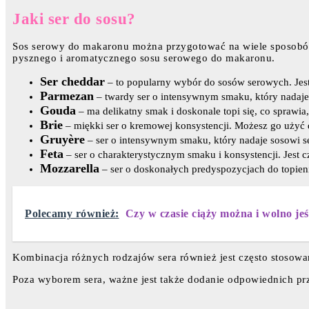
Jaki ser do sosu?
Sos serowy do makaronu można przygotować na wiele sposobów,
pysznego i aromatycznego sosu serowego do makaronu.
Ser cheddar
– to popularny wybór do sosów serowych. Jest
Parmezan
– twardy ser o intensywnym smaku, który nadaje
Gouda
– ma delikatny smak i doskonale topi się, co sprawi
Brie
– miękki ser o kremowej konsystencji. Możesz go użyć
Gruyère
– ser o intensywnym smaku, który nadaje sosowi 
Feta
– ser o charakterystycznym smaku i konsystencji. Jes
Mozzarella
– ser o doskonałych predyspozycjach do topien
Polecamy również:
Czy w czasie ciąży można i wolno je
Kombinacja różnych rodzajów sera również jest często stosow
Poza wyborem sera, ważne jest także dodanie odpowiednich prz