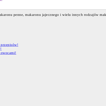
makaronu penne, makaronu jajecznego i wielu innych rodzajów ma
 przepisów!
!
z owocami!