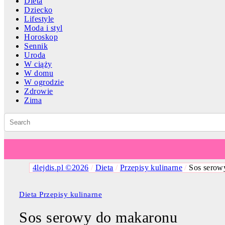
Dieta
Dziecko
Lifestyle
Moda i styl
Horoskop
Sennik
Uroda
W ciąży
W domu
W ogrodzie
Zdrowie
Zima
4lejdis.pl ©2026
/
Dieta
/
Przepisy kulinarne
/
Sos serow
Dieta
Przepisy kulinarne
Sos serowy do makaronu