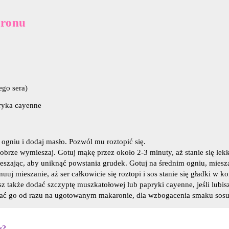
aronu
ego sera)
ryka cayenne
 ogniu i dodaj masło. Pozwól mu roztopić się.
obrze wymieszaj. Gotuj mąkę przez około 2-3 minuty, aż stanie się lekk
szając, aby uniknąć powstania grudek. Gotuj na średnim ogniu, mieszaj
ynuuj mieszanie, aż ser całkowicie się roztopi i sos stanie się gładki w ko
z także dodać szczyptę muszkatołowej lub papryki cayenne, jeśli lubis
dać go od razu na ugotowanym makaronie, dla wzbogacenia smaku sosu
s?