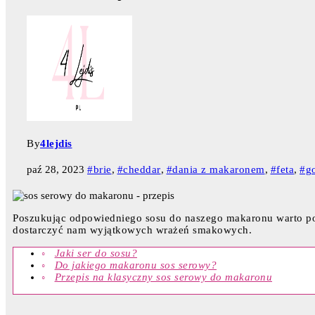
By
4lejdis
paź 28, 2023
#brie
,
#cheddar
,
#dania z makaronem
,
#feta
,
#g
Poszukując odpowiedniego sosu do naszego makaronu warto po
dostarczyć nam wyjątkowych wrażeń smakowych.
Jaki ser do sosu?
Do jakiego makaronu sos serowy?
Przepis na klasyczny sos serowy do makaronu