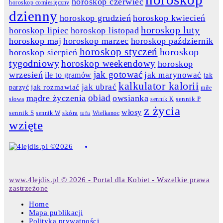
horoskop czerwiec
horoskop comiesięczny
dzienny
horoskop grudzień
horoskop kwiecień
horoskop luty
horoskop lipiec
horoskop listopad
horoskop maj
horoskop marzec
horoskop październik
horoskop styczeń
horoskop
horoskop sierpień
tygodniowy
horoskop weekendowy
horoskop
jak gotować
wrzesień
jak marynować
ile to gramów
jak
kalkulator kalorii
jak ubrać
jak rozmawiać
parzyć
miłe
obiad
mądre życzenia
owsianka
słowa
sennik K
sennik P
z życia
włosy
skóra
sennik S
sennik W
Wielkanoc
tofu
wzięte
www.4lejdis.pl © 2026 - Portal dla Kobiet - Wszelkie prawa
zastrzeżone
Home
Mapa publikacji
Polityka prywatności