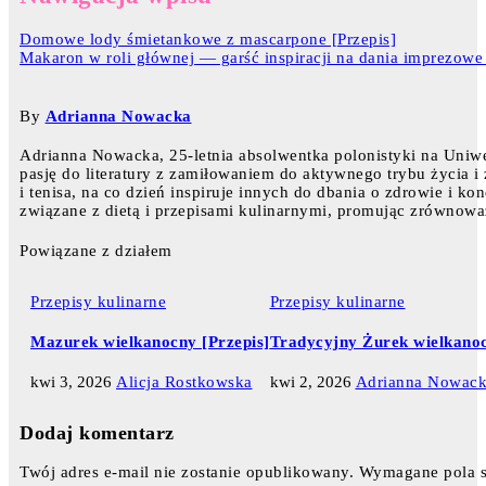
Domowe lody śmietankowe z mascarpone [Przepis]
Makaron w roli głównej — garść inspiracji na dania imprezo
By
Adrianna Nowacka
Adrianna Nowacka, 25-letnia absolwentka polonistyki na Uniw
pasję do literatury z zamiłowaniem do aktywnego trybu życia i
i tenisa, na co dzień inspiruje innych do dbania o zdrowie i ko
związane z dietą i przepisami kulinarnymi, promując zrównowa
Powiązane z działem
Przepisy kulinarne
Przepisy kulinarne
Mazurek wielkanocny [Przepis]
Tradycyjny Żurek wielkanoc
kwi 3, 2026
Alicja Rostkowska
kwi 2, 2026
Adrianna Nowac
Dodaj komentarz
Twój adres e-mail nie zostanie opublikowany.
Wymagane pola 