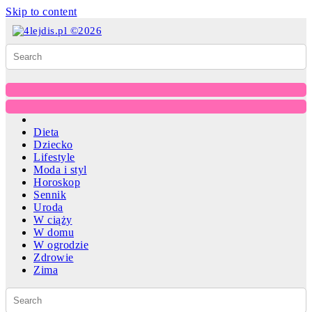
Skip to content
Dieta
Dziecko
Lifestyle
Moda i styl
Horoskop
Sennik
Uroda
W ciąży
W domu
W ogrodzie
Zdrowie
Zima