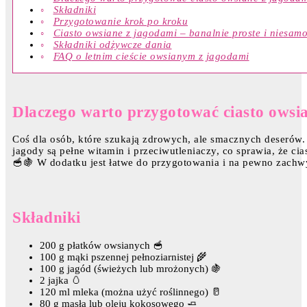
Składniki
Przygotowanie krok po kroku
Ciasto owsiane z jagodami – banalnie proste i niesam
Składniki odżywcze dania
FAQ o letnim cieście owsianym z jagodami
Dlaczego warto przygotować ciasto owsi
Coś dla osób, które szukają zdrowych, ale smacznych deserów. 
jagody są pełne witamin i przeciwutleniaczy, co sprawia, że cias
🥣🍇 W dodatku jest łatwe do przygotowania i na pewno zachwy
Składniki
200 g płatków owsianych 🥣
100 g mąki pszennej pełnoziarnistej 🌾
100 g jagód (świeżych lub mrożonych) 🍇
2 jajka 🥚
120 ml mleka (można użyć roślinnego) 🥛
80 g masła lub oleju kokosowego 🧈