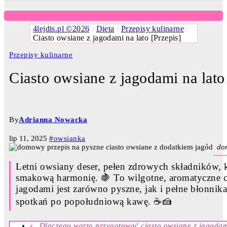
4lejdis.pl ©2026
/
Dieta
/
Przepisy kulinarne
/
Ciasto owsiane z jagodami na lato [Przepis]
Przepisy kulinarne
Ciasto owsiane z jagodami na lato
By
Adrianna Nowacka
lip 11, 2025
#owsianka
do
Letni owsiany deser, pełen zdrowych składników,
smakową harmonię. 🍇 To wilgotne, aromatyczne c
jagodami jest zarówno pyszne, jak i pełne błonnik
spotkań po popołudniową kawę. ☕🍰
Dlaczego warto przygotować ciasto owsiane z jagoda