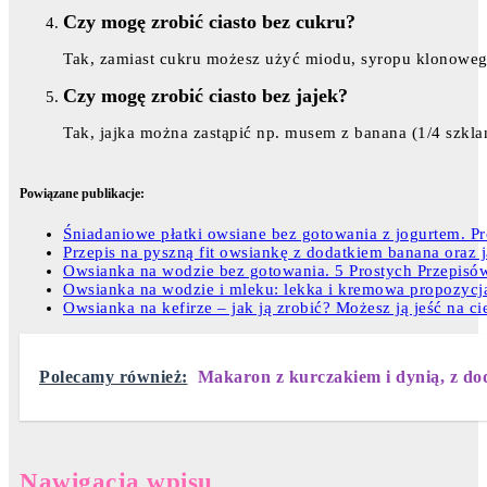
Czy mogę zrobić ciasto bez cukru?
Tak, zamiast cukru możesz użyć miodu, syropu klonowego
Czy mogę zrobić ciasto bez jajek?
Tak, jajka można zastąpić np. musem z banana (1/4 szklan
Powiązane publikacje:
Śniadaniowe płatki owsiane bez gotowania z jogurtem. Pro
Przepis na pyszną fit owsiankę z dodatkiem banana oraz j
Owsianka na wodzie bez gotowania. 5 Prostych Przepisó
Owsianka na wodzie i mleku: lekka i kremowa propozycj
Owsianka na kefirze – jak ją zrobić? Możesz ją jeść na ci
Polecamy również:
Makaron z kurczakiem i dynią, z dod
Nawigacja wpisu