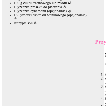
100 g cukru trzcinowego lub miodu 🍯
1 łyżeczka proszku do pieczenia 🧂
1 łyżeczka cynamonu (opcjonalnie) 🌿
1/2 łyżeczki ekstraktu waniliowego (opcjonalnie)
🍦
szczypta soli 🧂
Prz