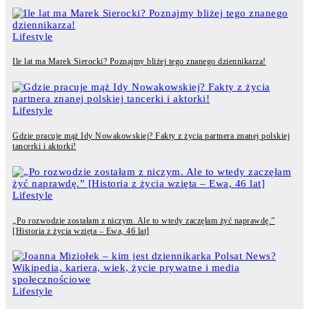
Lifestyle
Ile lat ma Marek Sierocki? Poznajmy bliżej tego znanego dziennikarza!
Lifestyle
Gdzie pracuje mąż Idy Nowakowskiej? Fakty z życia partnera znanej polskiej
tancerki i aktorki!
Lifestyle
„Po rozwodzie zostałam z niczym. Ale to wtedy zaczęłam żyć naprawdę.”
[Historia z życia wzięta – Ewa, 46 lat]
Lifestyle