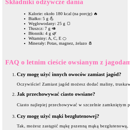
Składniki odżywcze dania
Kalorie: około 180 kcal (na porcję) 🔥
Białko: 5 g 💪
Węglowodany: 25 g 🍞
Tłuszcz: 7 g 🥑
Błonnik: 4 g 🌿
Witaminy: A, C, E 🍊
Minerały: Potas, magnez, żelazo 🧂
FAQ o letnim cieście owsianym z jagoda
Czy mogę użyć innych owoców zamiast jagód?
Oczywiście! Zamiast jagód możesz dodać maliny, truska
Jak przechowywać ciasto owsiane?
Ciasto najlepiej przechowywać w szczelnie zamkniętym p
Czy mogę użyć mąki bezglutenowej?
Tak, możesz zastąpić mąkę pszenną mąką bezglutenową, 