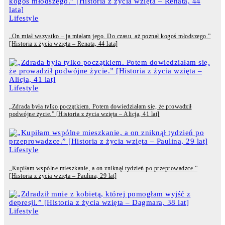
Lifestyle
„On miał wszystko – ja miałam jego. Do czasu, aż poznał kogoś młodszego.”
[Historia z życia wzięta – Renata, 44 lata]
Lifestyle
„Zdrada była tylko początkiem. Potem dowiedziałam się, że prowadził
podwójne życie.” [Historia z życia wzięta – Alicja, 41 lat]
Lifestyle
„Kupiłam wspólne mieszkanie, a on zniknął tydzień po przeprowadzce.”
[Historia z życia wzięta – Paulina, 29 lat]
Lifestyle