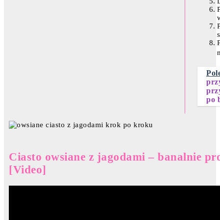
Pol
prz
prz
po 
Ciasto owsiane z jagodami – banalnie pr
[Video]