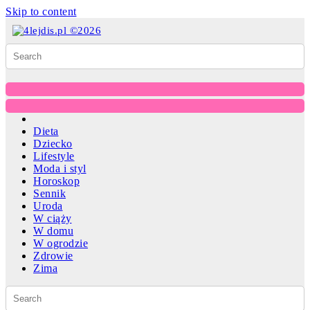
Skip to content
Dieta
Dziecko
Lifestyle
Moda i styl
Horoskop
Sennik
Uroda
W ciąży
W domu
W ogrodzie
Zdrowie
Zima