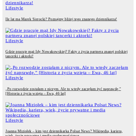
Lifestyle
Ile lat ma Marek Sierocki? Poznajmy bliżej tego znanego dziennikarza!
Lifestyle
Gdzie pracuje mąż Idy Nowakowskiej? Fakty z życia partnera znanej polskiej
tancerki i aktorki!
Lifestyle
„Po rozwodzie zostałam z niczym. Ale to wtedy zaczęłam żyć naprawdę.”
[Historia z życia wzięta – Ewa, 46 lat]
Lifestyle
Joanna Miziołek – kim jest dziennikarka Polsat News? Wikipedia, kariera,
wiek, życie prywatne i media społecznościowe