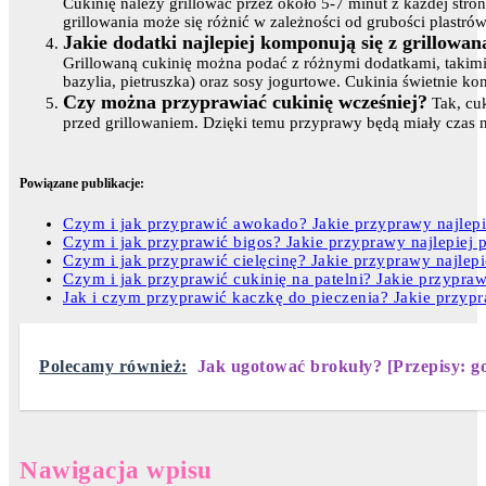
Cukinię należy grillować przez około 5-7 minut z każdej stron
grillowania może się różnić w zależności od grubości plastrów 
Jakie dodatki najlepiej komponują się z grillowan
Grillowaną cukinię można podać z różnymi dodatkami, takimi j
bazylia, pietruszka) oraz sosy jogurtowe. Cukinia świetnie k
Czy można przyprawiać cukinię wcześniej?
Tak, cuk
przed grillowaniem. Dzięki temu przyprawy będą miały czas 
Powiązane publikacje:
Czym i jak przyprawić awokado? Jakie przyprawy najlep
Czym i jak przyprawić bigos? Jakie przyprawy najlepiej 
Czym i jak przyprawić cielęcinę? Jakie przyprawy najlepi
Czym i jak przyprawić cukinię na patelni? Jakie przyprawy
Jak i czym przyprawić kaczkę do pieczenia? Jakie przypr
Polecamy również:
Jak ugotować brokuły? [Przepisy: g
Nawigacja wpisu