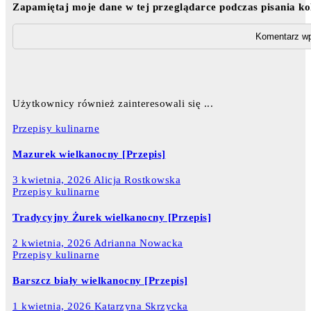
Zapamiętaj moje dane w tej przeglądarce podczas pisania k
Użytkownicy również zainteresowali się ...
Przepisy kulinarne
Mazurek wielkanocny [Przepis]
3 kwietnia, 2026
Alicja Rostkowska
Przepisy kulinarne
Tradycyjny Żurek wielkanocny [Przepis]
2 kwietnia, 2026
Adrianna Nowacka
Przepisy kulinarne
Barszcz biały wielkanocny [Przepis]
1 kwietnia, 2026
Katarzyna Skrzycka