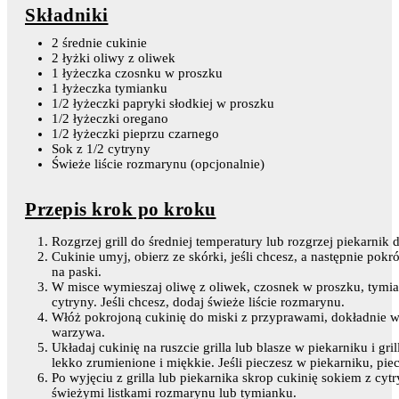
Składniki
2 średnie cukinie
2 łyżki oliwy z oliwek
1 łyżeczka czosnku w proszku
1 łyżeczka tymianku
1/2 łyżeczki papryki słodkiej w proszku
1/2 łyżeczki oregano
1/2 łyżeczki pieprzu czarnego
Sok z 1/2 cytryny
Świeże liście rozmarynu (opcjonalnie)
Przepis krok po kroku
Rozgrzej grill do średniej temperatury lub rozgrzej piekarnik
Cukinie umyj, obierz ze skórki, jeśli chcesz, a następnie pokr
na paski.
W misce wymieszaj oliwę z oliwek, czosnek w proszku, tymian
cytryny. Jeśli chcesz, dodaj świeże liście rozmarynu.
Włóż pokrojoną cukinię do miski z przyprawami, dokładnie 
warzywa.
Układaj cukinię na ruszcie grilla lub blasze w piekarniku i gr
lekko zrumienione i miękkie. Jeśli pieczesz w piekarniku, pie
Po wyjęciu z grilla lub piekarnika skrop cukinię sokiem z cy
świeżymi listkami rozmarynu lub tymianku.