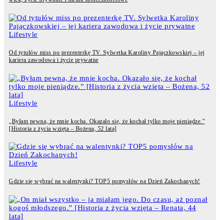
Lifestyle
Od tytułów miss po prezenterkę TV. Sylwetka Karoliny Pajączkowskiej – jej
kariera zawodowa i życie prywatne
Lifestyle
„Byłam pewna, że mnie kocha. Okazało się, że kochał tylko moje pieniądze.”
[Historia z życia wzięta – Bożena, 52 lata]
Lifestyle
Gdzie się wybrać na walentynki? TOP5 pomysłów na Dzień Zakochanych!