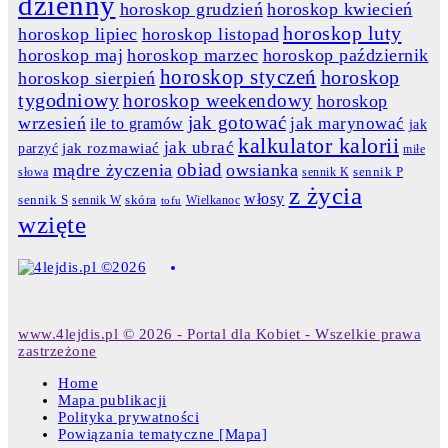
dzienny
horoskop grudzień
horoskop kwiecień
horoskop luty
horoskop lipiec
horoskop listopad
horoskop maj
horoskop marzec
horoskop październik
horoskop styczeń
horoskop
horoskop sierpień
tygodniowy
horoskop weekendowy
horoskop
jak gotować
wrzesień
jak marynować
ile to gramów
jak
kalkulator kalorii
jak ubrać
jak rozmawiać
parzyć
miłe
obiad
mądre życzenia
owsianka
słowa
sennik K
sennik P
z życia
włosy
skóra
sennik S
sennik W
Wielkanoc
tofu
wzięte
www.4lejdis.pl © 2026 - Portal dla Kobiet - Wszelkie prawa
zastrzeżone
Home
Mapa publikacji
Polityka prywatności
Powiązania tematyczne [Mapa]