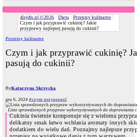
4lejdis.pl ©2026
/
Dieta
/
Przepisy kulinarne
/
Czym i jak przyprawić cukinię? Jakie
przyprawy najlepiej pasują do cukinii?
Przepisy kulinarne
Czym i jak przyprawić cukinię? Ja
pasują do cukinii?
By
Katarzyna Skrzycka
gru 6, 2024
#czym przyprawić
Lista sprawdzonych przypraw wykorzystywanych do doprawiania cuk
Cukinia świetnie komponuje się z wieloma przypraw
delikatny smak łatwo wchłania aromaty innych skł
dodatkiem do wielu dań. Poznajmy najlepsze przyp
przepisy na wyjątkowe dania z tym warzywem.