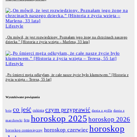
Lifestyle
„On mówił, że jest rozwiedziony. Poznałam jego żonę na chrzcinach naszego
dziecka.” [Historia z życia wzięta – Marlena, 33 lata]
Lifestyle
„Po śmierci męża odkryłam, że całe nasze życie było kłamstwem.” [Historia z
życia wzięta – Teresa, 55 lat]
Wyszukiwane powiązania
co jeść
czym przyprawić
cukinia
dania z grilla
dania z
brie
horoskop 2025
horoskop 2026
feta
marchewki
horoskop
horoskop czerwiec
horoskop comiesięczny