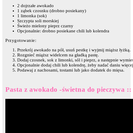
2 dojrzałe awokado
1 ząbek czosnku (drobno posiekany)
1 limonka (sok)
Szczypta soli morskiej
Świeżo mielony pieprz czarny
Opcjonalnie: drobno posiekane chili lub kolendra
Przygotowanie:
Przekrój awokado na pół, usuń pestkę i wyjmij miąższ łyżką.
Rozgnieć miąższ widelcem na gładką pastę.
Dodaj czosnek, sok z limonki, sól i pieprz, a następnie wymies
Opcjonalnie dodaj chili lub kolendrę, żeby nadać daniu więcej
Podawaj z nachosami, tostami lub jako dodatek do mięsa.
Pasta z awokado -świetna do pieczywa ::