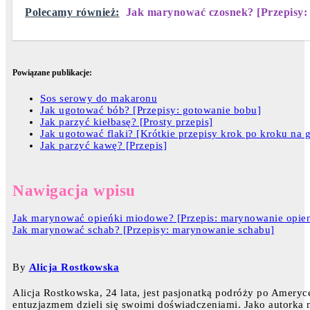
Polecamy również:
Jak marynować czosnek? [Przepisy:
Powiązane publikacje:
Sos serowy do makaronu
Jak ugotować bób? [Przepisy: gotowanie bobu]
Jak parzyć kiełbasę? [Prosty przepis]
Jak ugotować flaki? [Krótkie przepisy krok po kroku na 
Jak parzyć kawę? [Przepis]
Nawigacja wpisu
Jak marynować opieńki miodowe? [Przepis: marynowanie opien
Jak marynować schab? [Przepisy: marynowanie schabu]
By
Alicja Rostkowska
Alicja Rostkowska, 24 lata, jest pasjonatką podróży po Ameryce
entuzjazmem dzieli się swoimi doświadczeniami. Jako autorka na