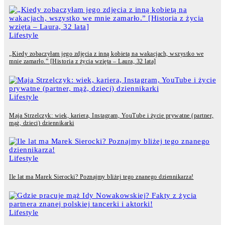
Lifestyle
„Kiedy zobaczyłam jego zdjęcia z inną kobietą na wakacjach, wszystko we
mnie zamarło.” [Historia z życia wzięta – Laura, 32 lata]
Lifestyle
Maja Strzelczyk: wiek, kariera, Instagram, YouTube i życie prywatne (partner,
mąż, dzieci) dziennikarki
Lifestyle
Ile lat ma Marek Sierocki? Poznajmy bliżej tego znanego dziennikarza!
Lifestyle