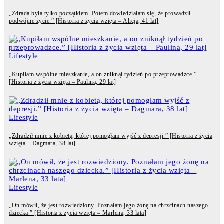
„Zdrada była tylko początkiem. Potem dowiedziałam się, że prowadził
podwójne życie.” [Historia z życia wzięta – Alicja, 41 lat]
Lifestyle
„Kupiłam wspólne mieszkanie, a on zniknął tydzień po przeprowadzce.”
[Historia z życia wzięta – Paulina, 29 lat]
Lifestyle
„Zdradził mnie z kobietą, której pomogłam wyjść z depresji.” [Historia z życia
wzięta – Dagmara, 38 lat]
Lifestyle
„On mówił, że jest rozwiedziony. Poznałam jego żonę na chrzcinach naszego
dziecka.” [Historia z życia wzięta – Marlena, 33 lata]