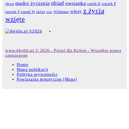
obiad
mądre życzenia
owsianka
słowa
sennik K
sennik P
z życia
włosy
skóra
sennik S
sennik W
Wielkanoc
tofu
wzięte
www.4lejdis.pl © 2026 - Portal dla Kobiet - Wszelkie prawa
zastrzeżone
Home
Mapa publikacji
Polityka prywatności
Powiązania tematyczne [Mapa]