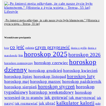
Lifestyle
„Po śmierci męża odkryłam, że całe nasze życie było kłamstwem.” [Historia z
życia wzięta – Teresa, 55 lat]
Wyszukiwane powiązania
co jeść
czym przyprawić
cukinia
dania z grilla
dania z
brie
horoskop 2025
horoskop 2026
feta
marchewki
horoskop
horoskop czerwiec
horoskop comiesięczny
dzienny
horoskop grudzień
horoskop kwiecień
horoskop luty
horoskop lipiec
horoskop listopad
horoskop maj
horoskop marzec
horoskop październik
horoskop styczeń
horoskop
horoskop sierpień
tygodniowy
horoskop weekendowy
horoskop
jak gotować
wrzesień
jak marynować
ile to gramów
jak
kalkulator kalorii
jak ubrać
jak rozmawiać
parzyć
miłe