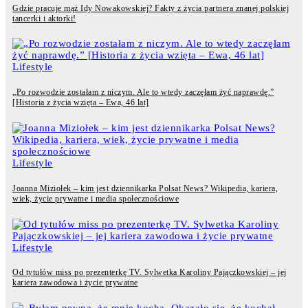
Gdzie pracuje mąż Idy Nowakowskiej? Fakty z życia partnera znanej polskiej
tancerki i aktorki!
Lifestyle
„Po rozwodzie zostałam z niczym. Ale to wtedy zaczęłam żyć naprawdę.”
[Historia z życia wzięta – Ewa, 46 lat]
Lifestyle
Joanna Miziołek – kim jest dziennikarka Polsat News? Wikipedia, kariera,
wiek, życie prywatne i media społecznościowe
Lifestyle
Od tytułów miss po prezenterkę TV. Sylwetka Karoliny Pajączkowskiej – jej
kariera zawodowa i życie prywatne