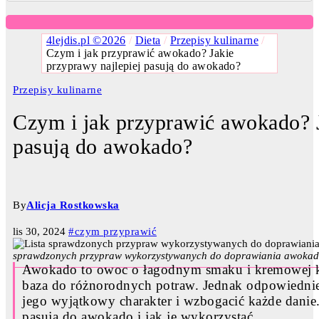
4lejdis.pl ©2026
/
Dieta
/
Przepisy kulinarne
/
Czym i jak przyprawić awokado? Jakie
przyprawy najlepiej pasują do awokado?
Przepisy kulinarne
Czym i jak przyprawić awokado? J
pasują do awokado?
By
Alicja Rostkowska
lis 30, 2024
#czym przyprawić
sprawdzonych przypraw wykorzystywanych do doprawiania awokado. 
Awokado to owoc o łagodnym smaku i kremowej kons
baza do różnorodnych potraw. Jednak odpowiedni
jego wyjątkowy charakter i wzbogacić każde danie.
pasują do awokado i jak je wykorzystać.