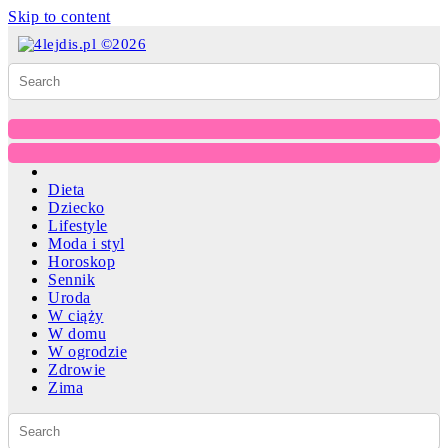
Skip to content
Dieta
Dziecko
Lifestyle
Moda i styl
Horoskop
Sennik
Uroda
W ciąży
W domu
W ogrodzie
Zdrowie
Zima