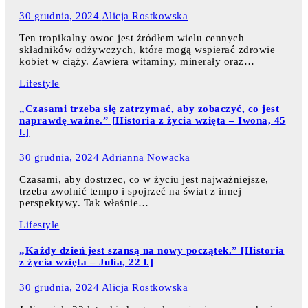
30 grudnia, 2024
Alicja Rostkowska
Ten tropikalny owoc jest źródłem wielu cennych
składników odżywczych, które mogą wspierać zdrowie
kobiet w ciąży. Zawiera witaminy, minerały oraz…
Lifestyle
„Czasami trzeba się zatrzymać, aby zobaczyć, co jest
naprawdę ważne.” [Historia z życia wzięta – Iwona, 45
l.]
30 grudnia, 2024
Adrianna Nowacka
Czasami, aby dostrzec, co w życiu jest najważniejsze,
trzeba zwolnić tempo i spojrzeć na świat z innej
perspektywy. Tak właśnie…
Lifestyle
„Każdy dzień jest szansą na nowy początek.” [Historia
z życia wzięta – Julia, 22 l.]
30 grudnia, 2024
Alicja Rostkowska