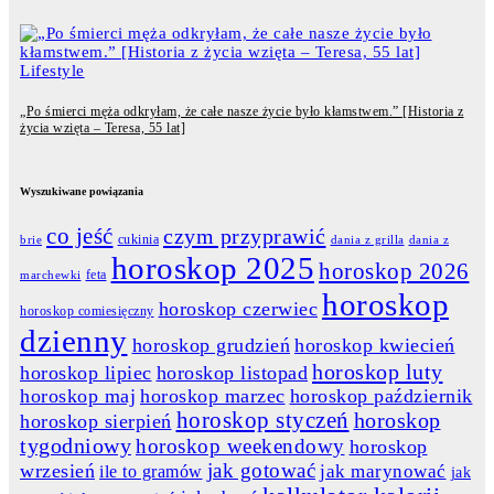
Lifestyle
„Po śmierci męża odkryłam, że całe nasze życie było kłamstwem.” [Historia z
życia wzięta – Teresa, 55 lat]
Wyszukiwane powiązania
co jeść
czym przyprawić
cukinia
dania z grilla
dania z
brie
horoskop 2025
horoskop 2026
feta
marchewki
horoskop
horoskop czerwiec
horoskop comiesięczny
dzienny
horoskop grudzień
horoskop kwiecień
horoskop luty
horoskop lipiec
horoskop listopad
horoskop maj
horoskop marzec
horoskop październik
horoskop styczeń
horoskop
horoskop sierpień
tygodniowy
horoskop weekendowy
horoskop
jak gotować
wrzesień
jak marynować
ile to gramów
jak