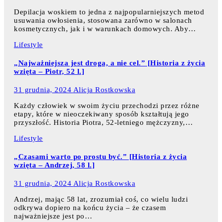
Depilacja woskiem to jedna z najpopularniejszych metod
usuwania owłosienia, stosowana zarówno w salonach
kosmetycznych, jak i w warunkach domowych. Aby…
Lifestyle
„Najważniejsza jest droga, a nie cel.” [Historia z życia
wzięta – Piotr, 52 l.]
31 grudnia, 2024
Alicja Rostkowska
Każdy człowiek w swoim życiu przechodzi przez różne
etapy, które w nieoczekiwany sposób kształtują jego
przyszłość. Historia Piotra, 52-letniego mężczyzny,…
Lifestyle
„Czasami warto po prostu być.” [Historia z życia
wzięta – Andrzej, 58 l.]
31 grudnia, 2024
Alicja Rostkowska
Andrzej, mając 58 lat, zrozumiał coś, co wielu ludzi
odkrywa dopiero na końcu życia – że czasem
najważniejsze jest po…