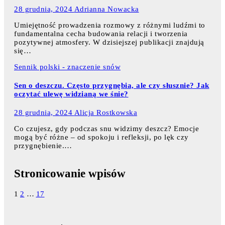
28 grudnia, 2024
Adrianna Nowacka
Umiejętność prowadzenia rozmowy z różnymi ludźmi to
fundamentalna cecha budowania relacji i tworzenia
pozytywnej atmosfery. W dzisiejszej publikacji znajdują
się…
Sennik polski - znaczenie snów
Sen o deszczu. Często przygnębia, ale czy słusznie? Jak
oczytać ulewę widzianą we śnie?
28 grudnia, 2024
Alicja Rostkowska
Co czujesz, gdy podczas snu widzimy deszcz? Emocje
mogą być różne – od spokoju i refleksji, po lęk czy
przygnębienie.…
Stronicowanie wpisów
1
2
…
17