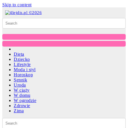
Skip to content
Dieta
Dziecko
Lifestyle
Moda i styl
Horoskop
Sennik
Uroda
W ciąży
W domu
W ogrodzie
Zdrowie
Zima