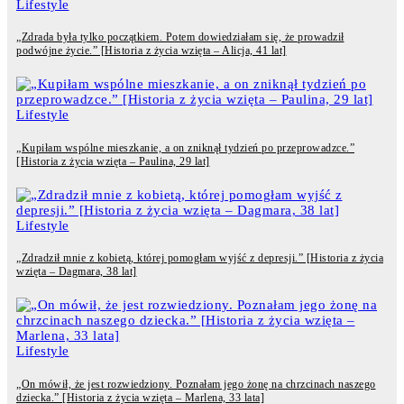
Lifestyle
„Zdrada była tylko początkiem. Potem dowiedziałam się, że prowadził
podwójne życie.” [Historia z życia wzięta – Alicja, 41 lat]
Lifestyle
„Kupiłam wspólne mieszkanie, a on zniknął tydzień po przeprowadzce.”
[Historia z życia wzięta – Paulina, 29 lat]
Lifestyle
„Zdradził mnie z kobietą, której pomogłam wyjść z depresji.” [Historia z życia
wzięta – Dagmara, 38 lat]
Lifestyle
„On mówił, że jest rozwiedziony. Poznałam jego żonę na chrzcinach naszego
dziecka.” [Historia z życia wzięta – Marlena, 33 lata]