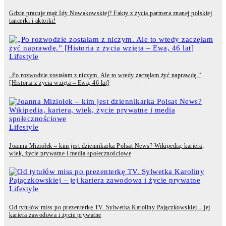
Gdzie pracuje mąż Idy Nowakowskiej? Fakty z życia partnera znanej polskiej
tancerki i aktorki!
Lifestyle
„Po rozwodzie zostałam z niczym. Ale to wtedy zaczęłam żyć naprawdę.”
[Historia z życia wzięta – Ewa, 46 lat]
Lifestyle
Joanna Miziołek – kim jest dziennikarka Polsat News? Wikipedia, kariera,
wiek, życie prywatne i media społecznościowe
Lifestyle
Od tytułów miss po prezenterkę TV. Sylwetka Karoliny Pajączkowskiej – jej
kariera zawodowa i życie prywatne