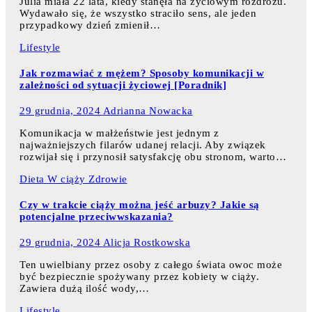
Julia miała 22 lata, kiedy stanęła na życiowym rozdrożu.
Wydawało się, że wszystko straciło sens, ale jeden
przypadkowy dzień zmienił…
Lifestyle
Jak rozmawiać z mężem? Sposoby komunikacji w
zależności od sytuacji życiowej [Poradnik]
29 grudnia, 2024
Adrianna Nowacka
Komunikacja w małżeństwie jest jednym z
najważniejszych filarów udanej relacji. Aby związek
rozwijał się i przynosił satysfakcję obu stronom, warto…
Dieta
W ciąży
Zdrowie
Czy w trakcie ciąży można jeść arbuzy? Jakie są
potencjalne przeciwwskazania?
29 grudnia, 2024
Alicja Rostkowska
Ten uwielbiany przez osoby z całego świata owoc może
być bezpiecznie spożywany przez kobiety w ciąży.
Zawiera dużą ilość wody,…
Lifestyle