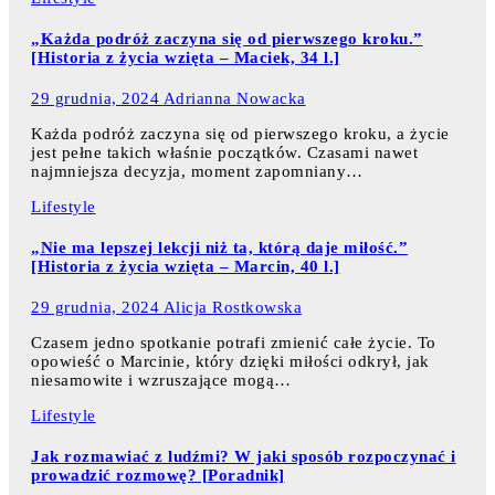
„Każda podróż zaczyna się od pierwszego kroku.”
[Historia z życia wzięta – Maciek, 34 l.]
29 grudnia, 2024
Adrianna Nowacka
Każda podróż zaczyna się od pierwszego kroku, a życie
jest pełne takich właśnie początków. Czasami nawet
najmniejsza decyzja, moment zapomniany…
Lifestyle
„Nie ma lepszej lekcji niż ta, którą daje miłość.”
[Historia z życia wzięta – Marcin, 40 l.]
29 grudnia, 2024
Alicja Rostkowska
Czasem jedno spotkanie potrafi zmienić całe życie. To
opowieść o Marcinie, który dzięki miłości odkrył, jak
niesamowite i wzruszające mogą…
Lifestyle
Jak rozmawiać z ludźmi? W jaki sposób rozpoczynać i
prowadzić rozmowę? [Poradnik]