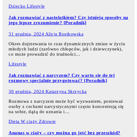
Dziecko
Lifestyle
Jak rozmawiać z nastolatkiem? Czy istnieją sposoby na
jego lepsze zrozumienie? [Poradnik]
31 grudnia, 2024
Alicja Rostkowska
Okres dojrzewania to czas dynamicznych zmian w życiu
młodych ludzi (zarówno chłopców, jak i dziewczynek),
co może prowadzić do trudności…
Lifestyle
Jak rozmawiać z narcyzem? Czy warto się do tej
rozmowy specjalnie przygotować? [Poradnik]
30 grudnia, 2024
Katarzyna Skrzycka
Rozmowa z narcyzem może być wyzwaniem, ponieważ
osoby z cechami narcystycznymi często koncentrują się
na sobie, dążą do uznania i…
Dieta
W ciąży
Zdrowie
Ananas w ciąży – czy można go jeść bez przeszkód?