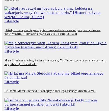
Lifestyle
„Kiedy zobaczyłam jego zdjęcia z inną kobietą na wakacjach, wszystko we
mnie zamarło.” [Historia z życia wzięta – Laura, 32 lata]
Lifestyle
Maja Strzelczyk: wiek, kariera, Instagram, YouTube i życie prywatne (partner,
mąż, dzieci) dziennikarki
Lifestyle
Ile lat ma Marek Sierocki? Poznajmy bliżej tego znanego dziennikarza!
Lifestyle