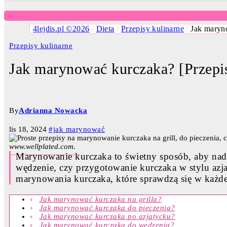
4lejdis.pl ©2026
/
Dieta
/
Przepisy kulinarne
/
Jak maryn
Przepisy kulinarne
Jak marynować kurczaka? [Przepi
By
Adrianna Nowacka
lis 18, 2024
#jak marynować
www.wellplated.com.
Marynowanie kurczaka to świetny sposób, aby nadać
wędzenie, czy przygotowanie kurczaka w stylu azj
marynowania kurczaka, które sprawdzą się w każdej
Jak marynować kurczaka na grilla?
Jak marynować kurczaka do pieczenia?
Jak marynować kurczaka po azjatycku?
Jak marynować kurczaka do wędzenia?