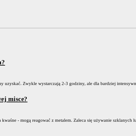
a?
my uzyskać. Zwykle wystarczają 2-3 godziny, ale dla bardziej intensy
ej misce?
za kwaśne - mogą reagować z metalem. Zaleca się używanie szklanych 
?