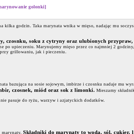
marynowanie golonki]
a kilka godzin. Taka marynata wnika w mięso, nadając mu soczyst
y, czosnku, soku z cytryny oraz ulubionych przypraw,
tne po upieczeniu. Marynujemy mięso przez co najmniej 2 godziny, 
rzy grillowaniu, jak i pieczeniu.
nata bazująca na sosie sojowym, imbirze i czosnku nadaje mu wyr
mbir, czosnek, miód oraz sok z limonki.
Mieszamy składniki
nie pasuje do ryżu, warzyw i azjatyckich dodatków.
Składniki do marynaty to woda, sól, cukier, l
j marynaty.