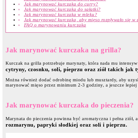
Jak marynować kurczaka do curry?
Jak marynować kurczaka do sałatki?
Jak marynować kurczaka w mleku?
Jak marynować kurczaka, aby mięso rozpływało się w 
FAQ o marynowaniu kurczaka
Jak marynować kurczaka na grilla?
Kurczak na grilla potrzebuje marynaty, która nada mu intensyw
cytryny, czosnku, soli, pieprzu oraz ziół takich ja
Można również dodać odrobinę miodu lub musztardy, aby uzyska
marynować mięso przez minimum 2-3 godziny, a jeszcze lepiej 
Jak marynować kurczaka do pieczenia?
Marynata do pieczenia powinna być aromatyczna i pełna ziół,
rozmarynu, papryki słodkiej oraz soli i pieprzu.