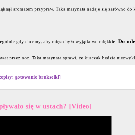
iąknął aromatem przypraw. Taka marynata nadaje się zarówno do k
Do mle
zególnie gdy chcemy, aby mięso było wyjątkowo miękkie.
et przez noc. Taka marynata sprawi, że kurczak będzie niezwykle
episy: gotowanie brukselki]
ływało się w ustach? [Video]