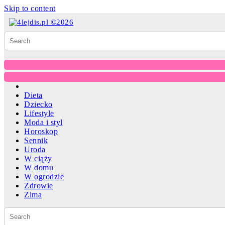
Skip to content
Dieta
Dziecko
Lifestyle
Moda i styl
Horoskop
Sennik
Uroda
W ciąży
W domu
W ogrodzie
Zdrowie
Zima