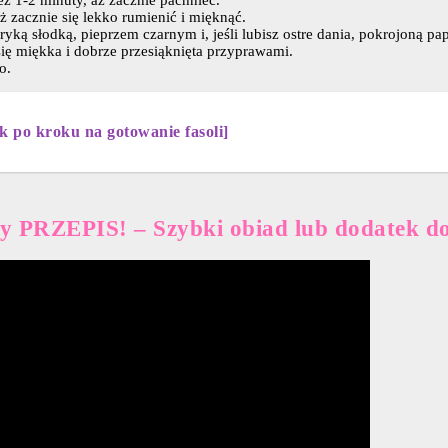
z 1-2 minuty, aż zacznie pachnieć.
ż zacznie się lekko rumienić i mięknąć.
ą słodką, pieprzem czarnym i, jeśli lubisz ostre dania, pokrojoną pap
się miękka i dobrze przesiąknięta przyprawami.
o.
k po kroku na gotowanie fasoli]
zy PRZEPIS! – Szybki obiad lub dodatek do