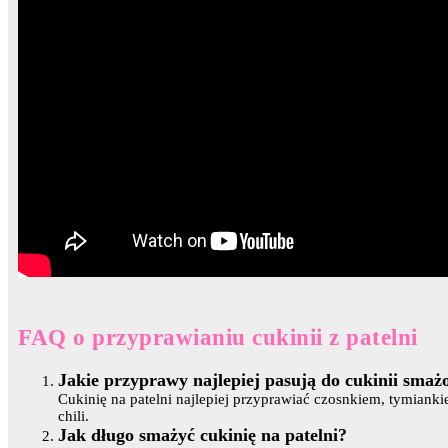
FAQ o przyprawianiu cukinii z patelni
Jakie przyprawy najlepiej pasują do cukinii smażo
Cukinię na patelni najlepiej przyprawiać czosnkiem, tymiank
chili.
Jak długo smażyć cukinię na patelni?