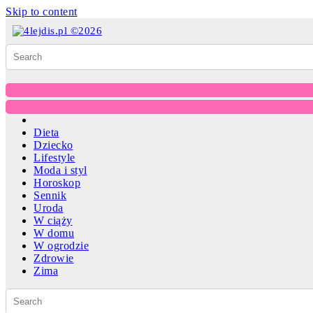
Skip to content
Dieta
Dziecko
Lifestyle
Moda i styl
Horoskop
Sennik
Uroda
W ciąży
W domu
W ogrodzie
Zdrowie
Zima