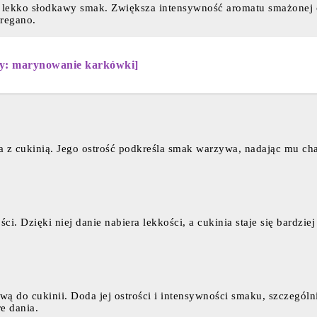
, lekko słodkawy smak. Zwiększa intensywność aromatu smażonej cu
oregano.
y: marynowanie karkówki]
gra z cukinią. Jego ostrość podkreśla smak warzywa, nadając mu 
i. Dzięki niej danie nabiera lekkości, a cukinia staje się bardziej
wą do cukinii. Doda jej ostrości i intensywności smaku, szczególn
re dania.