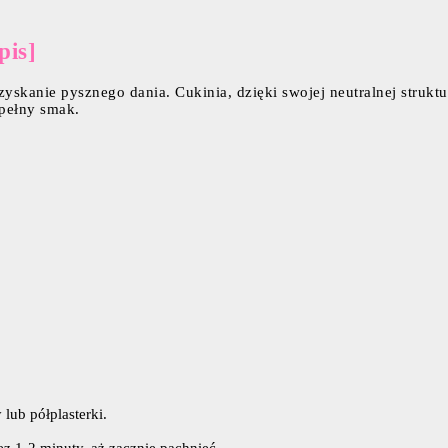
pis]
uzyskanie pysznego dania. Cukinia, dzięki swojej neutralnej struk
 pełny smak.
 lub półplasterki.