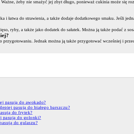
 Ważne, żeby nie smażyć jej zbyt długo, ponieważ cukinia może się roz
nka i łatwa do strawienia, a także dodaje dodatkowego smaku. Jeśli jed
ięso, ryby, a także jako dodatek do sałatek. Można ją także podać z so
iej?
 po przygotowaniu. Jednak można ją także przygotować wcześniej i prz
iej pasują do awokado?
lepiej pasują do białego barszczu?
asują do frytek?
j pasują do golonki?
 pasują do gulaszu?