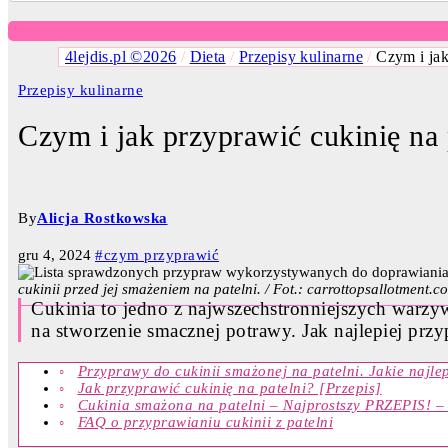
4lejdis.pl ©2026
/
Dieta
/
Przepisy kulinarne
/
Czym i jak
Przepisy kulinarne
Czym i jak przyprawić cukinię na p
By
Alicja Rostkowska
gru 4, 2024
#czym przyprawić
cukinii przed jej smażeniem na patelni. / Fot.: carrottopsallotment.c
Cukinia to jedno z najwszechstronniejszych warzyw
na stworzenie smacznej potrawy. Jak najlepiej prz
Przyprawy do cukinii smażonej na patelni. Jakie najle
Jak przyprawić cukinię na patelni? [Przepis]
Cukinia smażona na patelni – Najprostszy PRZEPIS! – 
FAQ o przyprawianiu cukinii z patelni