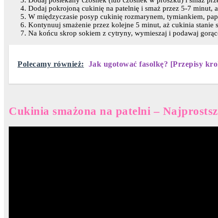
Dodaj posiekany czosnek (lub czosnek w proszku) i smaż prze
Dodaj pokrojoną cukinię na patelnię i smaż przez 5-7 minut, a
W międzyczasie posyp cukinię rozmarynem, tymiankiem, papryk
Kontynuuj smażenie przez kolejne 5 minut, aż cukinia stanie 
Na końcu skrop sokiem z cytryny, wymieszaj i podawaj gorąc
Polecamy również:
Jak ugotować fasolkę? [Przepisy kro
Cukinia smażona na patelni – Najprosts