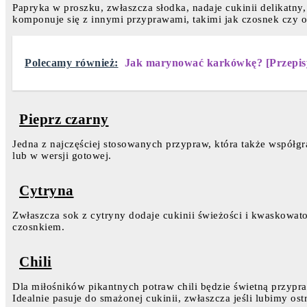
Papryka w proszku, zwłaszcza słodka, nadaje cukinii delikatny
komponuje się z innymi przyprawami, takimi jak czosnek czy 
Polecamy również:
Jak marynować karkówkę? [Przepis
Pieprz czarny
Jedna z najczęściej stosowanych przypraw, która także współ
lub w wersji gotowej.
Cytryna
Zwłaszcza sok z cytryny dodaje cukinii świeżości i kwaskowatośc
czosnkiem.
Chili
Dla miłośników pikantnych potraw chili będzie świetną przypra
Idealnie pasuje do smażonej cukinii, zwłaszcza jeśli lubimy ost