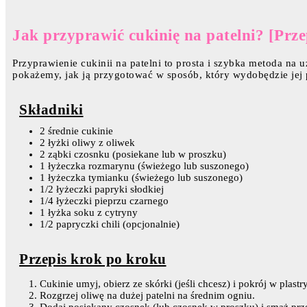
Jak przyprawić cukinię na patelni? [Prze
Przyprawienie cukinii na patelni to prosta i szybka metoda na 
pokażemy, jak ją przygotować w sposób, który wydobędzie jej
Składniki
2 średnie cukinie
2 łyżki oliwy z oliwek
2 ząbki czosnku (posiekane lub w proszku)
1 łyżeczka rozmarynu (świeżego lub suszonego)
1 łyżeczka tymianku (świeżego lub suszonego)
1/2 łyżeczki papryki słodkiej
1/4 łyżeczki pieprzu czarnego
1 łyżka soku z cytryny
1/2 papryczki chili (opcjonalnie)
Przepis krok po kroku
Cukinie umyj, obierz ze skórki (jeśli chcesz) i pokrój w plastry
Rozgrzej oliwę na dużej patelni na średnim ogniu.