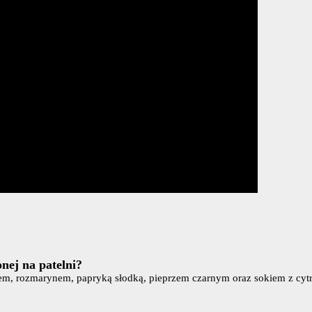
nej na patelni?
iem, rozmarynem, papryką słodką, pieprzem czarnym oraz sokiem z cyt