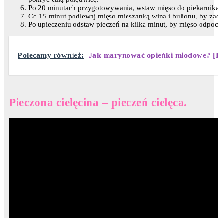
Po 20 minutach przygotowywania, wstaw mięso do piekarnika 
Co 15 minut podlewaj mięso mieszanką wina i bulionu, by za
Po upieczeniu odstaw pieczeń na kilka minut, by mięso odpocz
Polecamy również:
Jak marynować opieńki miodowe? [P
Pieczona cielęcina – pieczeń cielęca.