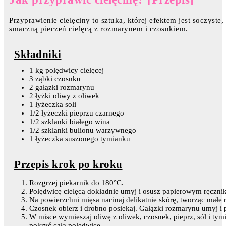
Przyprawienie cielęciny to sztuka, której efektem jest soczyste
smaczną pieczeń cielęcą z rozmarynem i czosnkiem.
Składniki
1 kg polędwicy cielęcej
3 ząbki czosnku
2 gałązki rozmarynu
2 łyżki oliwy z oliwek
1 łyżeczka soli
1/2 łyżeczki pieprzu czarnego
1/2 szklanki białego wina
1/2 szklanki bulionu warzywnego
1 łyżeczka suszonego tymianku
Przepis krok po kroku
Rozgrzej piekarnik do 180°C.
Polędwicę cielęcą dokładnie umyj i osusz papierowym ręczni
Na powierzchni mięsa nacinaj delikatnie skórę, tworząc małe 
Czosnek obierz i drobno posiekaj. Gałązki rozmarynu umyj i p
W misce wymieszaj oliwę z oliwek, czosnek, pieprz, sól i tym
pokryć całą polędwicę.