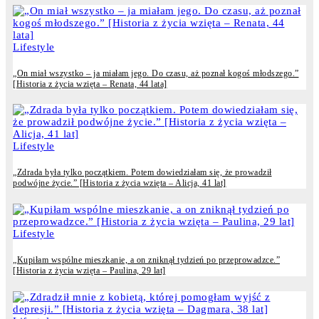
Lifestyle
„On miał wszystko – ja miałam jego. Do czasu, aż poznał kogoś młodszego.”
[Historia z życia wzięta – Renata, 44 lata]
Lifestyle
„Zdrada była tylko początkiem. Potem dowiedziałam się, że prowadził
podwójne życie.” [Historia z życia wzięta – Alicja, 41 lat]
Lifestyle
„Kupiłam wspólne mieszkanie, a on zniknął tydzień po przeprowadzce.”
[Historia z życia wzięta – Paulina, 29 lat]