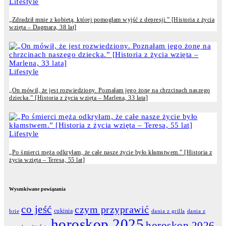
Lifestyle
„Zdradził mnie z kobietą, której pomogłam wyjść z depresji.” [Historia z życia
wzięta – Dagmara, 38 lat]
Lifestyle
„On mówił, że jest rozwiedziony. Poznałam jego żonę na chrzcinach naszego
dziecka.” [Historia z życia wzięta – Marlena, 33 lata]
Lifestyle
„Po śmierci męża odkryłam, że całe nasze życie było kłamstwem.” [Historia z
życia wzięta – Teresa, 55 lat]
Wyszukiwane powiązania
co jeść
czym przyprawić
cukinia
dania z grilla
dania z
brie
horoskop 2025
horoskop 2026