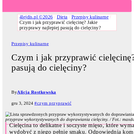
4lejdis.pl ©2026
/
Dieta
/
Przepisy kulinarne
/
Czym i jak przyprawić cielęcinę? Jakie
przyprawy najlepiej pasują do cielęciny?
Przepisy kulinarne
Czym i jak przyprawić cielęcinę?
pasują do cielęciny?
By
Alicja Rostkowska
gru 3, 2024
#czym przyprawić
przypraw wykorzystywanych do doprawiania cielęciny. / Fot.: max
Cielęcina to delikatne i soczyste mięso, które wy
wydobyć z niego pełnię smaku. Odpowiednia kombi