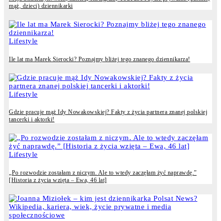
mąż, dzieci) dziennikarki
Lifestyle
Ile lat ma Marek Sierocki? Poznajmy bliżej tego znanego dziennikarza!
Lifestyle
Gdzie pracuje mąż Idy Nowakowskiej? Fakty z życia partnera znanej polskiej
tancerki i aktorki!
Lifestyle
„Po rozwodzie zostałam z niczym. Ale to wtedy zaczęłam żyć naprawdę.”
[Historia z życia wzięta – Ewa, 46 lat]