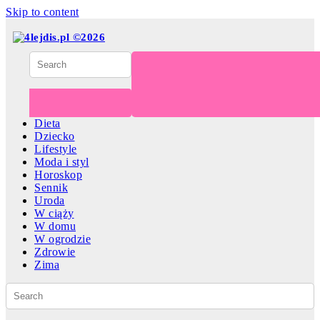
Skip to content
Dieta
Dziecko
Lifestyle
Moda i styl
Horoskop
Sennik
Uroda
W ciąży
W domu
W ogrodzie
Zdrowie
Zima