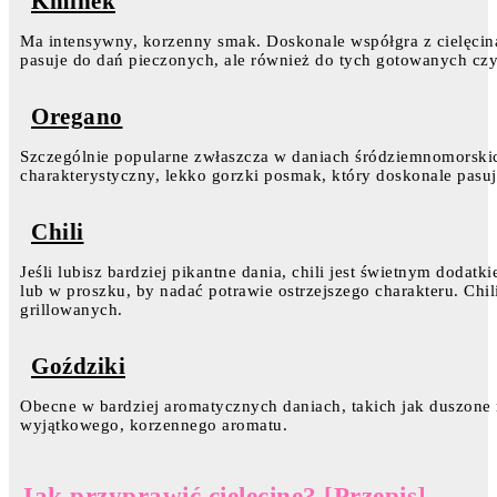
Kminek
Ma intensywny, korzenny smak. Doskonale współgra z cielęci
pasuje do dań pieczonych, ale również do tych gotowanych cz
Oregano
Szczególnie popularne zwłaszcza w daniach śródziemnomorskic
charakterystyczny, lekko gorzki posmak, który doskonale pasuj
Chili
Jeśli lubisz bardziej pikantne dania, chili jest świetnym dodat
lub w proszku, by nadać potrawie ostrzejszego charakteru. Chi
grillowanych.
Goździki
Obecne w bardziej aromatycznych daniach, takich jak duszone
wyjątkowego, korzennego aromatu.
Jak przyprawić cielęcinę? [Przepis]