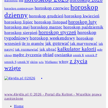
feta
marchewki
horoskop
horoskop czerwiec
horoskop comiesięczny
dzienny
horoskop grudzień
horoskop kwiecień
horoskop luty
horoskop lipiec
horoskop listopad
horoskop maj
horoskop marzec
horoskop październik
horoskop styczeń
horoskop
horoskop sierpień
tygodniowy
horoskop weekendowy
horoskop
jak gotować
wrzesień
jak marynować
ile to gramów
jak
kalkulator kalorii
jak ubrać
jak rozmawiać
parzyć
miłe
obiad
mądre życzenia
owsianka
słowa
sennik K
sennik P
z życia
włosy
skóra
sennik S
sennik W
Wielkanoc
tofu
wzięte
www.4lejdis.pl © 2026 - Portal dla Kobiet - Wszelkie prawa
zastrzeżone
Home