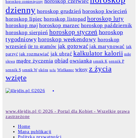
horoskop czerwiec
horoskop comiesięczny
dzienny
horoskop grudzień
horoskop kwiecień
horoskop luty
horoskop lipiec
horoskop listopad
horoskop maj
horoskop marzec
horoskop październik
horoskop styczeń
horoskop
horoskop sierpień
tygodniowy
horoskop weekendowy
horoskop
jak gotować
wrzesień
jak marynować
ile to gramów
jak
kalkulator kalorii
jak ubrać
jak rozmawiać
parzyć
miłe
obiad
mądre życzenia
owsianka
słowa
sennik K
sennik P
z życia
włosy
skóra
sennik S
sennik W
Wielkanoc
tofu
wzięte
www.4lejdis.pl © 2026 - Portal dla Kobiet - Wszelkie prawa
zastrzeżone
Home
Mapa publikacji
Polityka prywatności