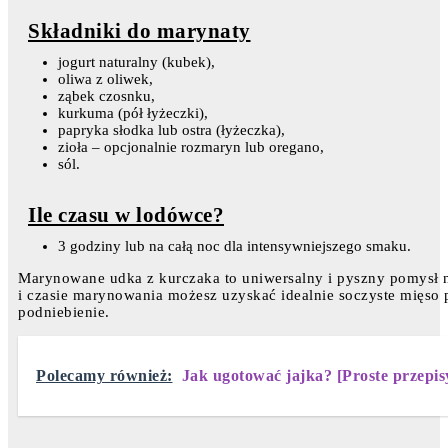
Składniki do marynaty
jogurt naturalny (kubek),
oliwa z oliwek,
ząbek czosnku,
kurkuma (pół łyżeczki),
papryka słodka lub ostra (łyżeczka),
zioła – opcjonalnie rozmaryn lub oregano,
sól.
Ile czasu w lodówce?
3 godziny lub na całą noc dla intensywniejszego smaku.
Marynowane udka z kurczaka to uniwersalny i pyszny pomysł n
i czasie marynowania możesz uzyskać idealnie soczyste mięso 
podniebienie.
Polecamy również:
Jak ugotować jajka? [Proste przepis