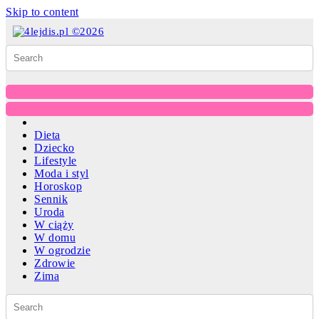
Skip to content
Dieta
Dziecko
Lifestyle
Moda i styl
Horoskop
Sennik
Uroda
W ciąży
W domu
W ogrodzie
Zdrowie
Zima