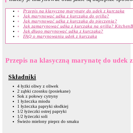
Przepis na klasyczną marynatę do udek z kurczaka
Jak marynować udka z kurczaka do grilla?
Jak marynować udka z kurczaka do pieczenia?
Jak zamarynować udka z kurczaka na grilla? KitchenB
Jak długo marynować udka z kurczaka?
FAQ o marynowaniu udek z kurczaka
Przepis na klasyczną marynatę do udek 
Składniki
4 łyżki oliwy z oliwek
2 ząbki czosnku (posiekane)
Sok z połowy cytryny
1 łyżeczka miodu
1 łyżeczka papryki słodkiej
1/2 łyżeczki ostrej papryki
1/2 łyżeczki soli
Świeżo mielony pieprz do smaku