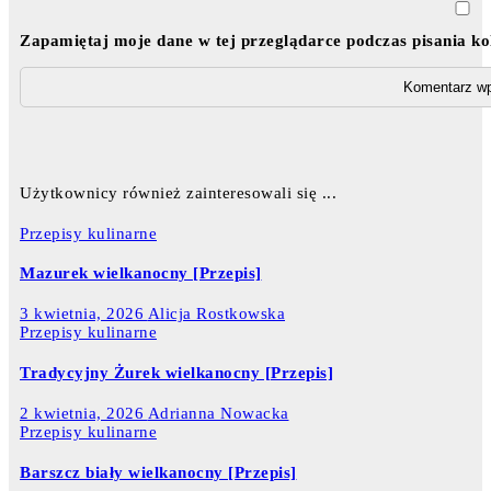
Zapamiętaj moje dane w tej przeglądarce podczas pisania k
Użytkownicy również zainteresowali się ...
Przepisy kulinarne
Mazurek wielkanocny [Przepis]
3 kwietnia, 2026
Alicja Rostkowska
Przepisy kulinarne
Tradycyjny Żurek wielkanocny [Przepis]
2 kwietnia, 2026
Adrianna Nowacka
Przepisy kulinarne
Barszcz biały wielkanocny [Przepis]