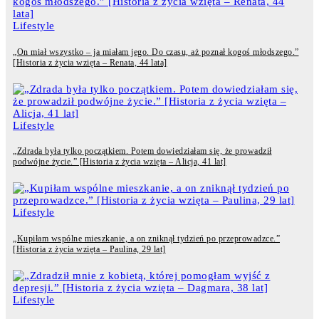
Lifestyle
„On miał wszystko – ja miałam jego. Do czasu, aż poznał kogoś młodszego.”
[Historia z życia wzięta – Renata, 44 lata]
Lifestyle
„Zdrada była tylko początkiem. Potem dowiedziałam się, że prowadził
podwójne życie.” [Historia z życia wzięta – Alicja, 41 lat]
Lifestyle
„Kupiłam wspólne mieszkanie, a on zniknął tydzień po przeprowadzce.”
[Historia z życia wzięta – Paulina, 29 lat]
Lifestyle