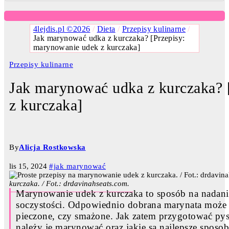
4lejdis.pl ©2026
/
Dieta
/
Przepisy kulinarne
/
Jak marynować udka z kurczaka? [Przepisy:
marynowanie udek z kurczaka]
Przepisy kulinarne
Jak marynować udka z kurczaka? 
z kurczaka]
By
Alicja Rostkowska
lis 15, 2024
#jak marynować
kurczaka. / Fot.: drdavinahseats.com.
Marynowanie udek z kurczaka to sposób na nadani
soczystości. Odpowiednio dobrana marynata może o
pieczone, czy smażone. Jak zatem przygotować py
należy je marynować oraz jakie są najlepsze sposo