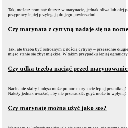
Tak, możesz pominąć tłuszcz w marynacie, jednak oliwa lub olej p
przyprawy lepiej przylegają do jego powierzchni.
Czy marynata z cytryną nadaje się na noc
Tak, ale trzeba być ostrożnym z ilością cytryny – przesadnie dłu
mięso stanie się zbyt miękkie. W takim przypadku lepiej ograniczy
Czy udka trzeba naciąć przed marynowani
Nacinanie skóry i mięsa może pomóc marynacie lepiej przeniknąć
Należy jednak uważać, aby nie przesadzić, gdyż może to wpłynąć 
Czy marynatę można użyć jako sos?
Marynaty, w których znajdowało się surowe mięso, nie można sto