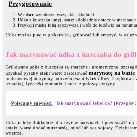
Przygotowanie
W misce wymieszaj wszystkie składniki.
Udka z kurczaka umyj, osusz i dokładnie obtocz w marynacie
Przykryj miskę folią spożywczą i włóż do lodówki na minimu
Udka można piec w piekarniku, grillować lub smażyć, w zależn
Jak marynować udka z kurczaka do gril
Grillowane udka z kurczaka są smaczne i aromatyczne, szcze
marynatę na bazie o
uzyskać pyszny efekt warto zastosować
podstawowej marynaty potrzebujesz 4 łyżek oliwy, 2 ząbków czo
uznania), łyżeczki tymianku i soku z połowy cytryny.
Polecamy również:
Jak marynować żeberka? [Przepisy:
Udka należy dokładnie obtoczyć w marynacie i pozostawić na 
smaku warto dodać musztardę, miód lub sos sojowy. Dzięki tem
wnętrze.