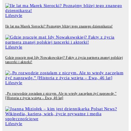
Lifestyle
Ile lat ma Marek Sierocki? Poznajmy bliżej tego znanego dziennikarza!
Lifestyle
Gdzie pracuje mąż Idy Nowakowskiej? Fakty z życia partnera znanej polskiej
tancerki i aktorki!
Lifestyle
„Po rozwodzie zostałam z niczym. Ale to wtedy zaczęłam żyć naprawdę.”
[Historia z życia wzięta – Ewa, 46 lat]
Lifestyle