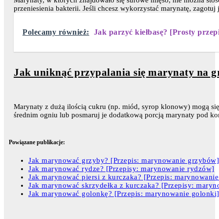
przeniesienia bakterii. Jeśli chcesz wykorzystać marynatę, zagotuj
Polecamy również:
Jak parzyć kiełbasę? [Prosty przepi
Jak uniknąć przypalania się marynaty na gr
Marynaty z dużą ilością cukru (np. miód, syrop klonowy) mogą si
średnim ogniu lub posmaruj je dodatkową porcją marynaty pod kon
Powiązane publikacje:
Jak marynować grzyby? [Przepis: marynowanie grzybów]
Jak marynować rydze? [Przepisy: marynowanie rydzów]
Jak marynować piersi z kurczaka? [Przepis: marynowanie 
Jak marynować skrzydełka z kurczaka? [Przepisy: maryn
Jak marynować golonkę? [Przepis: marynowanie golonki