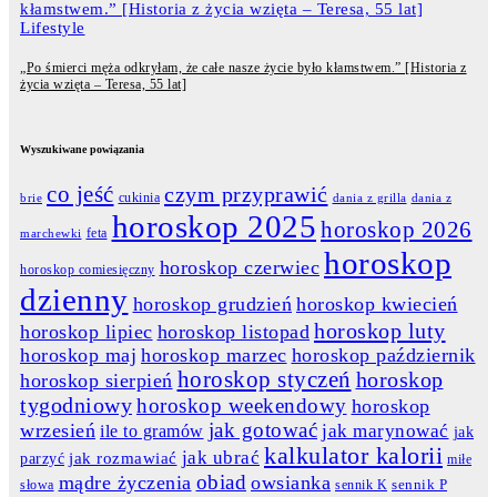
Lifestyle
„Po śmierci męża odkryłam, że całe nasze życie było kłamstwem.” [Historia z
życia wzięta – Teresa, 55 lat]
Wyszukiwane powiązania
co jeść
czym przyprawić
cukinia
dania z grilla
dania z
brie
horoskop 2025
horoskop 2026
feta
marchewki
horoskop
horoskop czerwiec
horoskop comiesięczny
dzienny
horoskop grudzień
horoskop kwiecień
horoskop luty
horoskop lipiec
horoskop listopad
horoskop maj
horoskop marzec
horoskop październik
horoskop styczeń
horoskop
horoskop sierpień
tygodniowy
horoskop weekendowy
horoskop
jak gotować
wrzesień
jak marynować
ile to gramów
jak
kalkulator kalorii
jak ubrać
jak rozmawiać
parzyć
miłe
obiad
mądre życzenia
owsianka
słowa
sennik K
sennik P