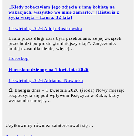
„Kiedy zobaczyłam jego zdjęcia z inną kobietą na
wakacjach, wszystko we mnie zamarło.” [Historia z
życia wzięta – Laura, 32 lata]
1 kwietnia, 2026
Alicja Rostkowska
Laura przez długi czas była przekonana, że jej związek
przechodzi po prostu „trudniejszy etap”. Zmęczenie,
mniej czasu dla siebie, więcej…
Horoskop
Horoskop dzienny na 1 kwietnia 2026
1 kwietnia, 2026
Adrianna Nowacka
🔮 Energia dnia – 1 kwietnia 2026 (środa) Nowy miesiąc
rozpoczyna się pod wpływem Księżyca w Raku, który
wzmacnia emocje,…
Użytkownicy również zainteresowali się ...