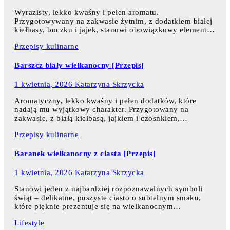
Wyrazisty, lekko kwaśny i pełen aromatu.
Przygotowywany na zakwasie żytnim, z dodatkiem białej
kiełbasy, boczku i jajek, stanowi obowiązkowy element…
Przepisy kulinarne
Barszcz biały wielkanocny [Przepis]
1 kwietnia, 2026
Katarzyna Skrzycka
Aromatyczny, lekko kwaśny i pełen dodatków, które
nadają mu wyjątkowy charakter. Przygotowany na
zakwasie, z białą kiełbasą, jajkiem i czosnkiem,…
Przepisy kulinarne
Baranek wielkanocny z ciasta [Przepis]
1 kwietnia, 2026
Katarzyna Skrzycka
Stanowi jeden z najbardziej rozpoznawalnych symboli
świąt – delikatne, puszyste ciasto o subtelnym smaku,
które pięknie prezentuje się na wielkanocnym…
Lifestyle