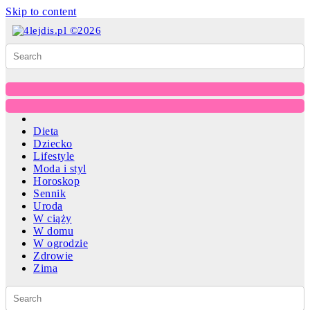
Skip to content
Dieta
Dziecko
Lifestyle
Moda i styl
Horoskop
Sennik
Uroda
W ciąży
W domu
W ogrodzie
Zdrowie
Zima