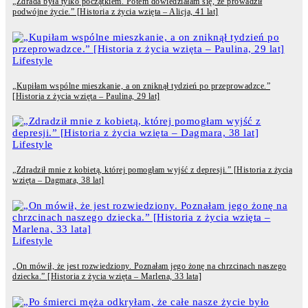
„Zdrada była tylko początkiem. Potem dowiedziałam się, że prowadził
podwójne życie.” [Historia z życia wzięta – Alicja, 41 lat]
Lifestyle
„Kupiłam wspólne mieszkanie, a on zniknął tydzień po przeprowadzce.”
[Historia z życia wzięta – Paulina, 29 lat]
Lifestyle
„Zdradził mnie z kobietą, której pomogłam wyjść z depresji.” [Historia z życia
wzięta – Dagmara, 38 lat]
Lifestyle
„On mówił, że jest rozwiedziony. Poznałam jego żonę na chrzcinach naszego
dziecka.” [Historia z życia wzięta – Marlena, 33 lata]