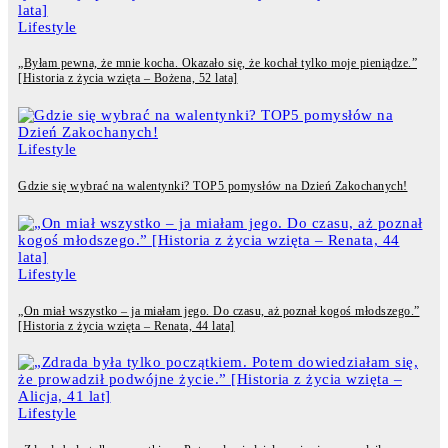
Lifestyle
„Byłam pewna, że mnie kocha. Okazało się, że kochał tylko moje pieniądze.”
[Historia z życia wzięta – Bożena, 52 lata]
Lifestyle
Gdzie się wybrać na walentynki? TOP5 pomysłów na Dzień Zakochanych!
Lifestyle
„On miał wszystko – ja miałam jego. Do czasu, aż poznał kogoś młodszego.”
[Historia z życia wzięta – Renata, 44 lata]
Lifestyle