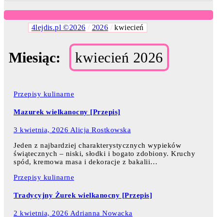
4lejdis.pl ©2026
/
2026
/
kwiecień
Miesiąc:
kwiecień 2026
Przepisy kulinarne
Mazurek wielkanocny [Przepis]
3 kwietnia, 2026
Alicja Rostkowska
Jeden z najbardziej charakterystycznych wypieków
świątecznych – niski, słodki i bogato zdobiony. Kruchy
spód, kremowa masa i dekoracje z bakalii…
Przepisy kulinarne
Tradycyjny Żurek wielkanocny [Przepis]
2 kwietnia, 2026
Adrianna Nowacka