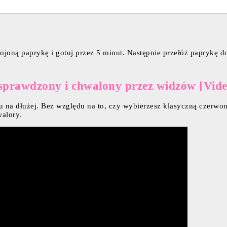
joną paprykę i gotuj przez 5 minut. Następnie przełóż paprykę do 
sprawdzony i chwalony przez widzów [Vide
na dłużej. Bez względu na to, czy wybierzesz klasyczną czerwoną p
alory.