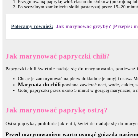
Przygotowaną paprykę włóż ciasno do słoików (pokrojoną lub w 
Po szczelnym zamknięciu słoiki pasteryzuj przez 15–20 minut
Polecamy również:
Jak marynować grzyby? [Przepis: 
Jak marynować papryczki chili?
Papryczki chili świetnie nadają się do marynowania, ponieważ in
Chcąc je zamarynować najpierw dokładnie je umyj i osusz. Mo
Marynata do chili
powinna zawierać ocet, wodę, cukier, só
Gotuj papryczki przez około 5 minut w gorącej marynacie, a 
Jak marynować paprykę ostrą?
Ostra papryka, podobnie jak chili, świetnie nadaje się do mary
Przed marynowaniem warto usunąć gniazda nasien