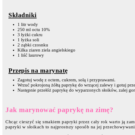
Składniki
1 litr wody
250 ml octu 10%
3 łyżki cukru
1 łyżka soli
2 ząbki czosnku
Kilka ziaren ziela angielskiego
1 liść laurowy
Przepis na marynatę
Zagotuj wodę z octem, cukrem, solą i przyprawami.
Wrzuć pokrojoną żółtą paprykę do wrzącej zalewy i gotuj prze
Następnie przełóż paprykę do wyparzonych słoików, zalej gor
Jak marynować paprykę na zimę?
Chcąc cieszyć się smakiem papryki przez cały rok warto ją z
papryki w słoikach to najprostszy sposób na jej przechowywani