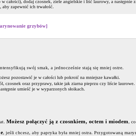
całości), dodaj czosnek, ziele angielskie i liść laurowy, a następnie za
, aby zapewnić ich trwałość.
marynowanie grzybów]
tensyfikują swój smak, a jednocześnie stają się mniej ostre.
żesz pozostawić je w całości lub pokroić na mniejsze kawałki.
l, czosnek oraz przyprawy, takie jak ziarna pieprzu czy liście laurowe.
następnie umieść je w wyparzonych słoikach.
Możesz połączyć ją z czosnkiem, octem i miodem
nat.
, c
ne
, jeśli chcesz, aby papryka była mniej ostra. Przygotowaną maryn