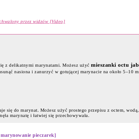
chwalony przez widzów [Video]
mieszanki octu jabł
się z delikatnymi marynatami. Możesz użyć
usunąć nasiona i zanurzyć w gotującej marynacie na około 5–10 min
je się do marynat. Możesz użyć prostego przepisu z octem, wodą, c
nęła marynatę i łatwiej się przechowywała.
 marynowanie pieczarek]