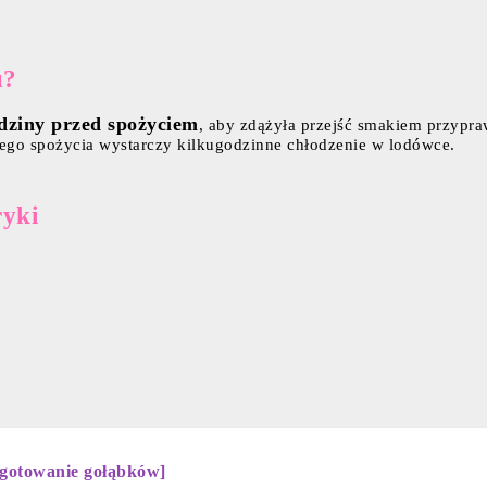
u?
dziny przed spożyciem
, aby zdążyła przejść smakiem przypraw
ego spożycia wystarczy kilkugodzinne chłodzenie w lodówce.
ryki
 gotowanie gołąbków]