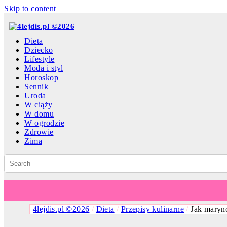
Skip to content
Dieta
Dziecko
Lifestyle
Moda i styl
Horoskop
Sennik
Uroda
W ciąży
W domu
W ogrodzie
Zdrowie
Zima
4lejdis.pl ©2026
/
Dieta
/
Przepisy kulinarne
/
Jak maryn