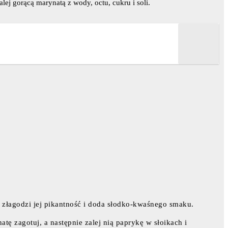
lej gorącą marynatą z wody, octu, cukru i soli.
o złagodzi jej pikantność i doda słodko-kwaśnego smaku.
atę zagotuj, a następnie zalej nią paprykę w słoikach i