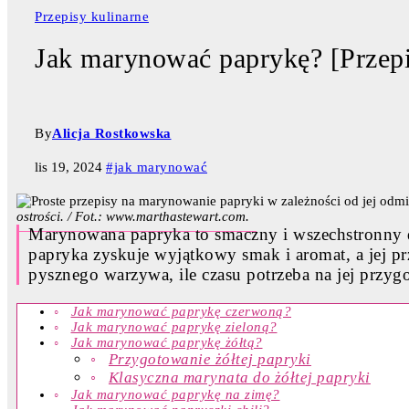
Przepisy kulinarne
Jak marynować paprykę? [Przepi
By
Alicja Rostkowska
lis 19, 2024
#jak marynować
ostrości. / Fot.: www.marthastewart.com.
Marynowana papryka to smaczny i wszechstronny d
papryka zyskuje wyjątkowy smak i aromat, a jej p
pysznego warzywa, ile czasu potrzeba na jej przygot
Jak marynować paprykę czerwoną?
Jak marynować paprykę zieloną?
Jak marynować paprykę żółtą?
Przygotowanie żółtej papryki
Klasyczna marynata do żółtej papryki
Jak marynować paprykę na zimę?