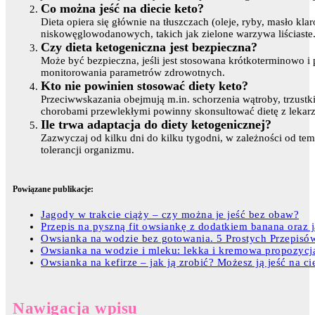
Co można jeść na diecie keto?
Dieta opiera się głównie na tłuszczach (oleje, ryby, masło kl
niskowęglowodanowych, takich jak zielone warzywa liściaste
Czy dieta ketogeniczna jest bezpieczna?
Może być bezpieczna, jeśli jest stosowana krótkoterminowo i
monitorowania parametrów zdrowotnych.
Kto nie powinien stosować diety keto?
Przeciwwskazania obejmują m.in. schorzenia wątroby, trzustki
chorobami przewlekłymi powinny skonsultować dietę z lekar
Ile trwa adaptacja do diety ketogenicznej?
Zazwyczaj od kilku dni do kilku tygodni, w zależności od t
tolerancji organizmu.
Powiązane publikacje:
Jagody w trakcie ciąży – czy można je jeść bez obaw?
Przepis na pyszną fit owsiankę z dodatkiem banana oraz j
Owsianka na wodzie bez gotowania. 5 Prostych Przepisó
Owsianka na wodzie i mleku: lekka i kremowa propozycj
Owsianka na kefirze – jak ją zrobić? Możesz ją jeść na ci
Nawigacja wpisu