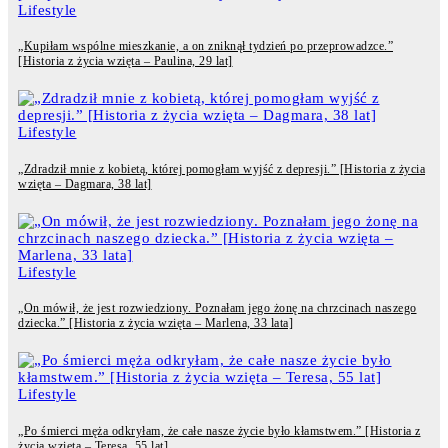
Lifestyle
„Kupiłam wspólne mieszkanie, a on zniknął tydzień po przeprowadzce.”
[Historia z życia wzięta – Paulina, 29 lat]
Lifestyle
„Zdradził mnie z kobietą, której pomogłam wyjść z depresji.” [Historia z życia
wzięta – Dagmara, 38 lat]
Lifestyle
„On mówił, że jest rozwiedziony. Poznałam jego żonę na chrzcinach naszego
dziecka.” [Historia z życia wzięta – Marlena, 33 lata]
Lifestyle
„Po śmierci męża odkryłam, że całe nasze życie było kłamstwem.” [Historia z
życia wzięta – Teresa, 55 lat]