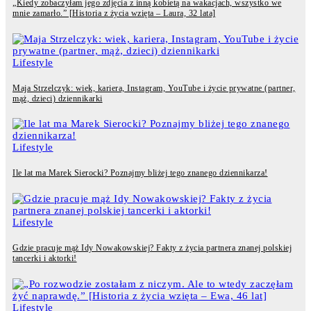
„Kiedy zobaczyłam jego zdjęcia z inną kobietą na wakacjach, wszystko we
mnie zamarło.” [Historia z życia wzięta – Laura, 32 lata]
Lifestyle
Maja Strzelczyk: wiek, kariera, Instagram, YouTube i życie prywatne (partner,
mąż, dzieci) dziennikarki
Lifestyle
Ile lat ma Marek Sierocki? Poznajmy bliżej tego znanego dziennikarza!
Lifestyle
Gdzie pracuje mąż Idy Nowakowskiej? Fakty z życia partnera znanej polskiej
tancerki i aktorki!
Lifestyle