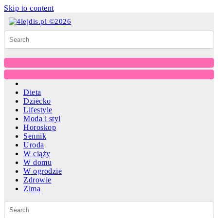
Skip to content
Dieta
Dziecko
Lifestyle
Moda i styl
Horoskop
Sennik
Uroda
W ciąży
W domu
W ogrodzie
Zdrowie
Zima