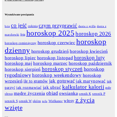
Wyszukiwane powiązania
co jeść
czym przyprawić
cukinia
dania z grilla
dania z
brie
horoskop 2025
horoskop 2026
feta
marchewki
horoskop
horoskop czerwiec
horoskop comiesięczny
dzienny
horoskop grudzień
horoskop kwiecień
horoskop luty
horoskop lipiec
horoskop listopad
horoskop maj
horoskop marzec
horoskop październik
horoskop styczeń
horoskop
horoskop sierpień
tygodniowy
horoskop weekendowy
horoskop
jak gotować
wrzesień
jak marynować
ile to gramów
jak
kalkulator kalorii
jak ubrać
jak rozmawiać
parzyć
miłe
obiad
mądre życzenia
owsianka
słowa
sennik K
sennik P
z życia
włosy
skóra
sennik S
sennik W
Wielkanoc
tofu
wzięte