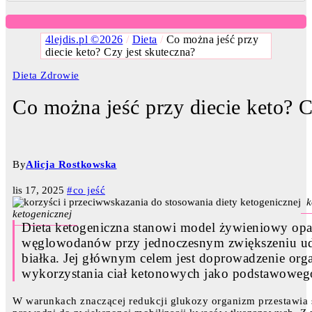
4lejdis.pl ©2026
/
Dieta
/
Co można jeść przy
diecie keto? Czy jest skuteczna?
Dieta
Zdrowie
Co można jeść przy diecie keto? C
By
Alicja Rostkowska
lis 17, 2025
#co jeść
k
ketogenicznej
Dieta ketogeniczna stanowi model żywieniowy opa
węglowodanów przy jednoczesnym zwiększeniu udz
białka. Jej głównym celem jest doprowadzenie or
wykorzystania ciał ketonowych jako podstawowego 
W warunkach znaczącej redukcji glukozy organizm przestawia s