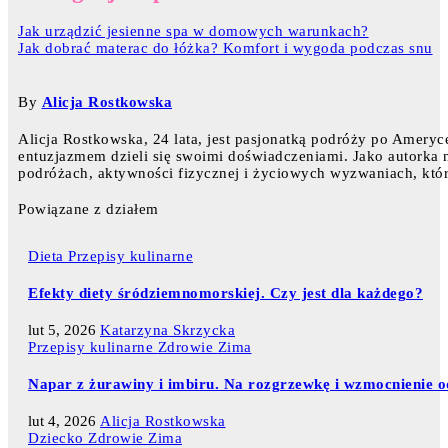
Jak urządzić jesienne spa w domowych warunkach?
Jak dobrać materac do łóżka? Komfort i wygoda podczas snu
By
Alicja Rostkowska
Alicja Rostkowska, 24 lata, jest pasjonatką podróży po Ameryce
entuzjazmem dzieli się swoimi doświadczeniami. Jako autorka na
podróżach, aktywności fizycznej i życiowych wyzwaniach, któr
Powiązane z działem
Dieta
Przepisy kulinarne
Efekty diety śródziemnomorskiej. Czy jest dla każdego?
lut 5, 2026
Katarzyna Skrzycka
Przepisy kulinarne
Zdrowie
Zima
Napar z żurawiny i imbiru. Na rozgrzewkę i wzmocnienie od
lut 4, 2026
Alicja Rostkowska
Dziecko
Zdrowie
Zima