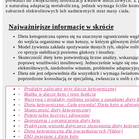
prowadzi do zwiększonej mobilizacji kwasów tłuszczowych. Z p
z naturalną adaptacją metaboliczną, jednak wymaga ściśle ko
zaburzeń elektrolitowych lub nadmiernych strat masy ciała.
Najważniejsze informacje w skrócie
Dieta ketogeniczna opiera się na znacznym ograniczeniu wę
do wejścia organizmu w stan ketozy, w którym głównym źródłe
Model żywienia zakłada spożywanie tłustych ryb, olejów roś
co sprzyja stabilizacji poziomu glukozy i insuliny.
Skuteczność diety keto potwierdzają liczne analizy, wskazując
poprawę wrażliwości insulinowej. Jednocześnie wiąże się on
elektrolitowych, niedoborów witamin, problemów adaptacyjn
Dieta nie jest odpowiednia dla wszystkich i wymaga świadom
poprzedzone konsultacją ze specjalistą, zwłaszcza u osób z 
Produkty zalecane przy diecie ketogenicznej
Białko w diecie keto i jego funkcja
Warzywa i produkty roślinne zgodne z zasadami diety 
Dieta ketogeniczna: Cała prawda! Dieta keto a zdrowi
Skuteczność diety ketogenicznej
Potencjalne korzyści zdrowotne
Zagrożenia i ograniczenia diety keto
Praktyczne wnioski dotyczące stosowania diety ketoge
Dieta ketogeniczna dla początkujących [Video]
FAQ związane z dietą keto