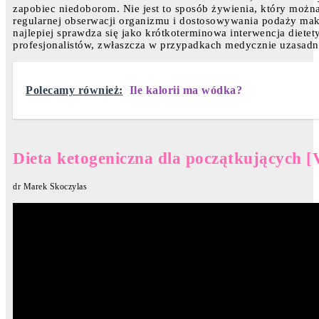
zapobiec niedoborom. Nie jest to sposób żywienia, który moż
regularnej obserwacji organizmu i dostosowywania podaży ma
najlepiej sprawdza się jako krótkoterminowa interwencja diet
profesjonalistów, zwłaszcza w przypadkach medycznie uzasadn
Polecamy również:
Ile kalorii ma wódka?
Dieta ketogeniczna dla początkujących [
dr Marek Skoczylas