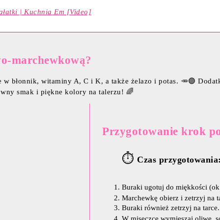
sałatki | Kuchnia Em [Video]
kowo-marchewkową?
w błonnik, witaminy A, C i K, a także żelazo i potas. 🥕🟣 Doda
owny smak i piękne kolory na talerzu! 🌈
Przygotowanie krok po
⏱️
Czas przygotowania
Buraki ugotuj do miękkości (ok.
Marchewkę obierz i zetrzyj na 
Buraki również zetrzyj na tarc
W miseczce wymieszaj oliwę, sok