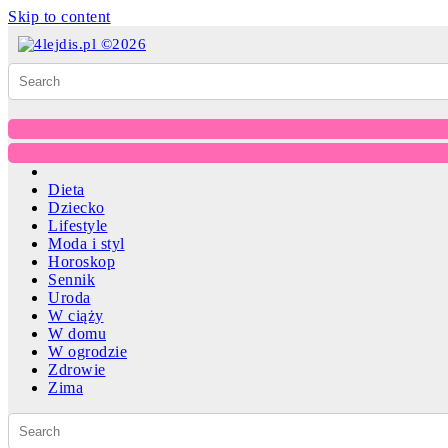
Skip to content
Dieta
Dziecko
Lifestyle
Moda i styl
Horoskop
Sennik
Uroda
W ciąży
W domu
W ogrodzie
Zdrowie
Zima