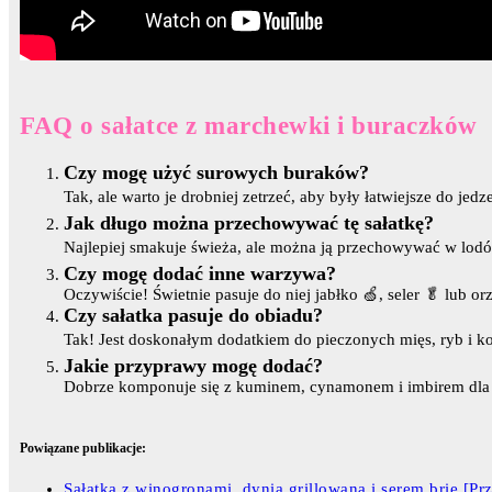
FAQ o sałatce z marchewki i buraczków
Czy mogę użyć surowych buraków?
Tak, ale warto je drobniej zetrzeć, aby były łatwiejsze do 
Jak długo można przechowywać tę sałatkę?
Najlepiej smakuje świeża, ale można ją przechowywać w lodó
Czy mogę dodać inne warzywa?
Oczywiście! Świetnie pasuje do niej jabłko 🍏, seler 🥬 lub or
Czy sałatka pasuje do obiadu?
Tak! Jest doskonałym dodatkiem do pieczonych mięs, ryb i k
Jakie przyprawy mogę dodać?
Dobrze komponuje się z kuminem, cynamonem i imbirem dla b
Powiązane publikacje:
Sałatka z winogronami, dynią grillowaną i serem brie [Prz