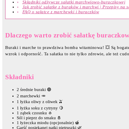
Składniki odżywcze sałatki marchwiowo-buraczkowej
Jak zrobić sałatkę z buraków i marchwi | Przepisy na 
FAQ o sałatce z marchewki i buraczków
Dlaczego warto zrobić sałatkę buracz
Buraki i marche to prawdziwa bomba witaminowa! 💥 Są bogate 
wzrok i odporność. Ta sałatka to nie tylko zdrowie, ale też cud
Składniki
2 średnie buraki 🟣
2 marchewki 🥕
1 łyżka oliwy z oliwek 🫒
1 łyżka soku z cytryny 🍋
1 ząbek czosnku 🧄
Sól i pieprz do smaku 🧂
1 łyżeczka miodu (opcjonalnie) 🍯
Garść posiekanej natki pietruszki 🌿