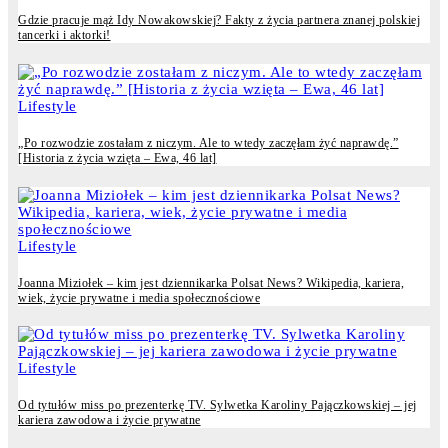
Gdzie pracuje mąż Idy Nowakowskiej? Fakty z życia partnera znanej polskiej
tancerki i aktorki!
Lifestyle
„Po rozwodzie zostałam z niczym. Ale to wtedy zaczęłam żyć naprawdę.”
[Historia z życia wzięta – Ewa, 46 lat]
Lifestyle
Joanna Miziołek – kim jest dziennikarka Polsat News? Wikipedia, kariera,
wiek, życie prywatne i media społecznościowe
Lifestyle
Od tytułów miss po prezenterkę TV. Sylwetka Karoliny Pajączkowskiej – jej
kariera zawodowa i życie prywatne