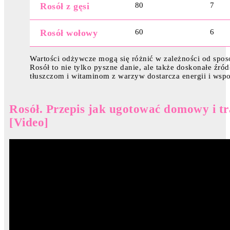
Rosół z gęsi
80
7
Rosół wołowy
60
6
Wartości odżywcze mogą się różnić w zależności od spo
Rosół to nie tylko pyszne danie, ale także doskonałe źró
tłuszczom i witaminom z warzyw dostarcza energii i wsp
Rosół. Przepis jak ugotować domowy i t
[Video]