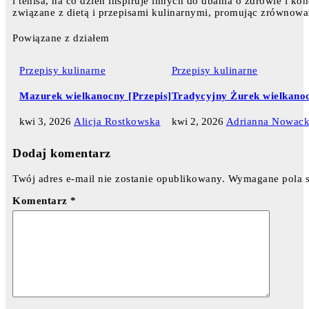
i tenisa, na co dzień inspiruje innych do dbania o zdrowie i ko
związane z dietą i przepisami kulinarnymi, promując zrównowa
Powiązane z działem
Przepisy kulinarne
Przepisy kulinarne
Mazurek wielkanocny [Przepis]
Tradycyjny Żurek wielkanoc
kwi 3, 2026
Alicja Rostkowska
kwi 2, 2026
Adrianna Nowac
Dodaj komentarz
Twój adres e-mail nie zostanie opublikowany.
Wymagane pola 
Komentarz
*