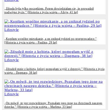
„Zdrada była tylko początkiem. Potem dowiedziałam się, że prowadził
podwójne życie.” [Historia z życia wzięta – Alicja, 41 lat]
Lifestyle
„Kupiłam wspólne mieszkanie, a on zniknął tydzień po przeprowadzce.”
[Historia z życia wzięta – Paulina, 29 lat]
Lifestyle
„Zdradził mnie z kobietą, której pomogłam wyjść z depresji.” [Historia z życia
wzięta – Dagmara, 38 lat]
Lifestyle
„On mówił, że jest rozwiedziony. Poznałam jego żonę na chrzcinach naszego
dziecka.” [Historia z życia wzięta – Marlena, 33 lata]