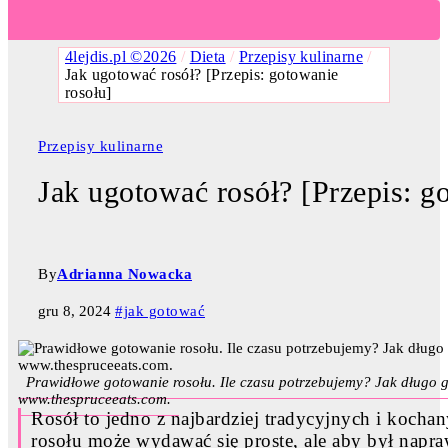
4lejdis.pl ©2026
/
Dieta
/
Przepisy kulinarne
/
Jak ugotować rosół? [Przepis: gotowanie
rosołu]
Przepisy kulinarne
Jak ugotować rosół? [Przepis: g
By
Adrianna Nowacka
gru 8, 2024
#jak gotować
Prawidłowe gotowanie rosołu. Ile czasu potrzebujemy? Jak długo g
www.thespruceeats.com.
Rosół to jedno z najbardziej tradycyjnych i koch
rosołu może wydawać się proste, ale aby był napr