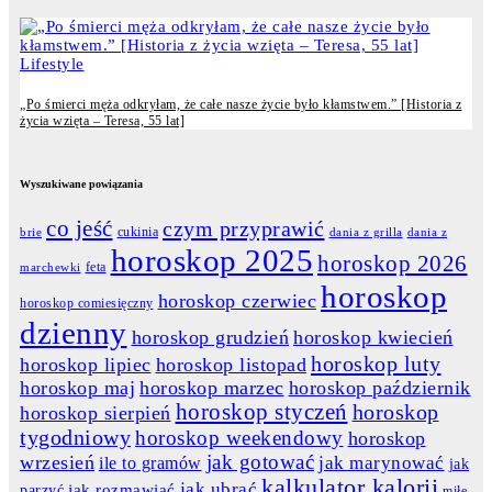
Lifestyle
„Po śmierci męża odkryłam, że całe nasze życie było kłamstwem.” [Historia z
życia wzięta – Teresa, 55 lat]
Wyszukiwane powiązania
co jeść
czym przyprawić
cukinia
dania z grilla
dania z
brie
horoskop 2025
horoskop 2026
feta
marchewki
horoskop
horoskop czerwiec
horoskop comiesięczny
dzienny
horoskop grudzień
horoskop kwiecień
horoskop luty
horoskop lipiec
horoskop listopad
horoskop maj
horoskop marzec
horoskop październik
horoskop styczeń
horoskop
horoskop sierpień
tygodniowy
horoskop weekendowy
horoskop
jak gotować
wrzesień
jak marynować
ile to gramów
jak
kalkulator kalorii
jak ubrać
jak rozmawiać
parzyć
miłe