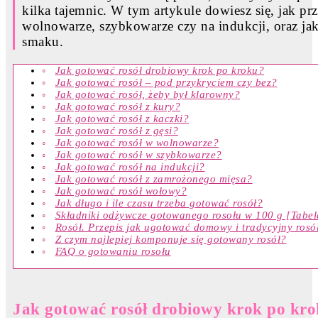
kilka tajemnic. W tym artykule dowiesz się, jak p
wolnowarze, szybkowarze czy na indukcji, oraz ja
smaku.
Jak gotować rosół drobiowy krok po kroku?
Jak gotować rosół – pod przykryciem czy bez?
Jak gotować rosół, żeby był klarowny?
Jak gotować rosół z kury?
Jak gotować rosół z kaczki?
Jak gotować rosół z gęsi?
Jak gotować rosół w wolnowarze?
Jak gotować rosół w szybkowarze?
Jak gotować rosół na indukcji?
Jak gotować rosół z zamrożonego mięsa?
Jak gotować rosół wołowy?
Jak długo i ile czasu trzeba gotować rosół?
Składniki odżywcze gotowanego rosołu w 100 g [Tabel
Rosół. Przepis jak ugotować domowy i tradycyjny rosó
Z czym najlepiej komponuje się gotowany rosół?
FAQ o gotowaniu rosołu
Jak gotować rosół drobiowy krok po kr