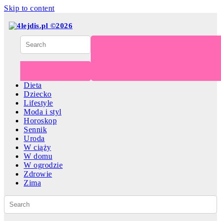
Skip to content
Dieta
Dziecko
Lifestyle
Moda i styl
Horoskop
Sennik
Uroda
W ciąży
W domu
W ogrodzie
Zdrowie
Zima