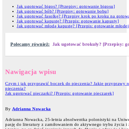
Jak ugotować bigos? [Przepisy: gotowanie bigosu]
Jak ugotować bób? [Przepisy: gotowanie bobu]
Jak ugotować fasolkę? [Przepisy krok po kroku na gotowa
Jak ugotować kapustę? [Przepis: gotowanie kapusty]
Jak ugotować młodą kapustę? [Przepis: gotowanie młodej
Polecamy również:
Jak ugotować brokuły? [Przepisy: g
Nawigacja wpisu
Czym i jak przyprawić boczek do pieczenia? Jakie przyprawy n
pieczenia?
Jak ugotować pieczarki? [Przepis: gotowanie pieczarek]
By
Adrianna Nowacka
Adrianna Nowacka, 25-letnia absolwentka polonistyki na Uniw
pasję do literatury z zamiłowaniem do aktywnego trybu życia i