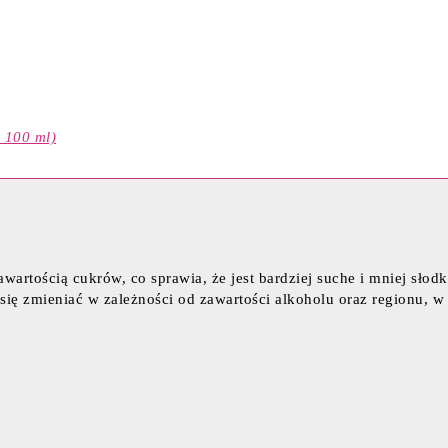
 100 ml)
zawartością cukrów, co sprawia, że jest bardziej suche i mniej sł
 się zmieniać w zależności od zawartości alkoholu oraz regionu,