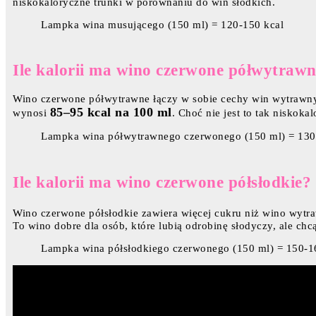
niskokaloryczne trunki w porównaniu do win słodkich.
Lampka wina musującego (150 ml) = 120-150 kcal
Ile kalorii ma wino czerwone półwytraw
Wino czerwone półwytrawne łączy w sobie cechy win wytrawnyc
85–95 kcal na 100 ml
wynosi
. Choć nie jest to tak niskok
Lampka wina półwytrawnego czerwonego (150 ml) = 130
Ile kalorii ma wino czerwone półsłodkie?
Wino czerwone półsłodkie zawiera więcej cukru niż wino wytra
To wino dobre dla osób, które lubią odrobinę słodyczy, ale ch
Lampka wina półsłodkiego czerwonego (150 ml) = 150-1