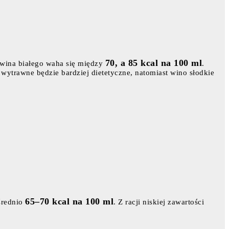
70, a 85 kcal na 100 ml
ć wina białego waha się między
.
 wytrawne będzie bardziej dietetyczne, natomiast wino słodkie
65–70 kcal na 100 ml
średnio
. Z racji niskiej zawartości