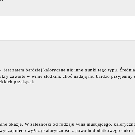
– jest zatem bardziej kaloryczne niż inne trunki tego typu. Śred
kry zawarte w winie słodkim, choć nadają mu bardzo przyjemny sma
lekkich przekąsek.
jalne okazje. W zależności od rodzaju wina musującego, kaloryczn
zwyczaj nieco wyższą kaloryczność z powodu dodatkowego cukru i