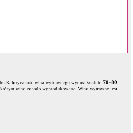
70–80
odkie. Kaloryczność wina wytrawnego wynosi średnio
 w którym wino zostało wyprodukowane. Wino wytrawne jest