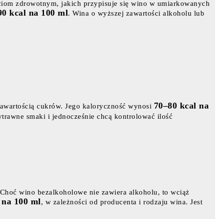
ściom zdrowotnym, jakich przypisuje się wino w umiarkowanych
90 kcal na 100 ml
. Wina o wyższej zawartości alkoholu lub
70–80 kcal na
zawartością cukrów. Jego kaloryczność wynosi
ytrawne smaki i jednocześnie chcą kontrolować ilość
 Choć wino bezalkoholowe nie zawiera alkoholu, to wciąż
 na 100 ml
, w zależności od producenta i rodzaju wina. Jest