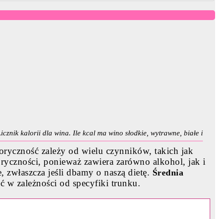
Licznik kalorii dla wina. Ile kcal ma wino słodkie, wytrawne, białe i
loryczność zależy od wielu czynników, takich jak
oryczności, ponieważ zawiera zarówno alkohol, jak i
e, zwłaszcza jeśli dbamy o naszą dietę.
Średnia
ć w zależności od specyfiki trunku.