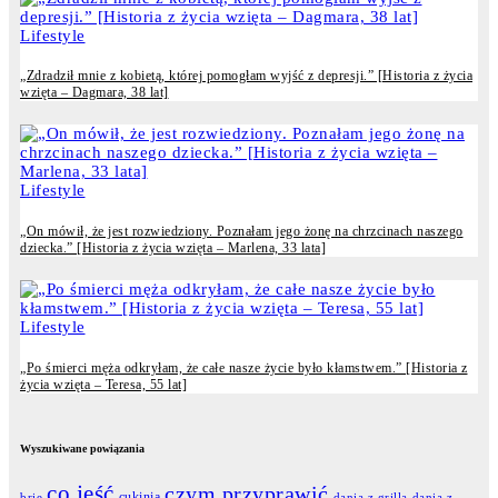
Lifestyle
„Zdradził mnie z kobietą, której pomogłam wyjść z depresji.” [Historia z życia
wzięta – Dagmara, 38 lat]
Lifestyle
„On mówił, że jest rozwiedziony. Poznałam jego żonę na chrzcinach naszego
dziecka.” [Historia z życia wzięta – Marlena, 33 lata]
Lifestyle
„Po śmierci męża odkryłam, że całe nasze życie było kłamstwem.” [Historia z
życia wzięta – Teresa, 55 lat]
Wyszukiwane powiązania
co jeść
czym przyprawić
cukinia
dania z grilla
dania z
brie