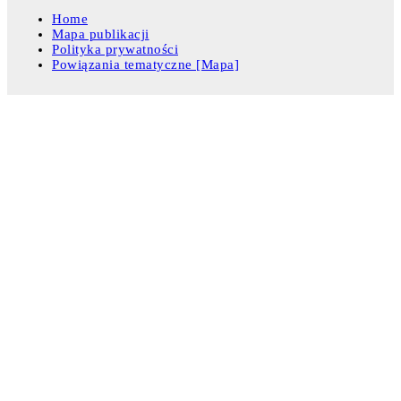
Home
Mapa publikacji
Polityka prywatności
Powiązania tematyczne [Mapa]