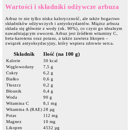
Wartości i składniki odżywcze arbuza
Arbuz to nie tylko niska kaloryczność, ale także bogactwo
składników odżywczych i antyoksydantów. Miąższ arbuza
składa się głównie z wody (ok. 90%), co czyni go idealnym
nawadniającym owocem. Arbuz jest źródłem witaminy C,
beta-karotenu oraz potasu, a także zawiera likopen –
związek antyoksydacyjny, który wspiera zdrowie serca.
Składnik
Ilość (na 100 g)
Kalorie
30 kcal
Węglowodany
7,5 g
Cukry
6,2 g
Białko
0,6 g
Tłuszcz
0,2 g
Błonnik
0,4 g
Woda
90 g
Witamina C
8,1 mg
Witamina A (RAE)
28 µg
Potas
112 mg
Magnez
10 mg
Likopen
4532 µg