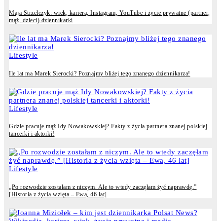
Maja Strzelczyk: wiek, kariera, Instagram, YouTube i życie prywatne (partner,
mąż, dzieci) dziennikarki
Lifestyle
Ile lat ma Marek Sierocki? Poznajmy bliżej tego znanego dziennikarza!
Lifestyle
Gdzie pracuje mąż Idy Nowakowskiej? Fakty z życia partnera znanej polskiej
tancerki i aktorki!
Lifestyle
„Po rozwodzie zostałam z niczym. Ale to wtedy zaczęłam żyć naprawdę.”
[Historia z życia wzięta – Ewa, 46 lat]