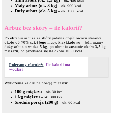
Mini arbuz (ok. 1,5 kg)
– ok. 450 kcal
Mały arbuz (ok. 3 kg)
– ok. 900 kcal
Duży arbuz (ok. 5 kg)
– ok. 1500 kcal
Arbuz bez skóry – ile kalorii?
Po obraniu arbuza ze skóry jadalna część owocu stanowi
około 65-70% całej jego masy. Przykładowo – jeśli mamy
duży arbuz o wadze 5 kg, po obraniu zostanie około 3,5 kg
miąższu, co przekłada się na około 1050 kcal.
Polecamy również:
Ile kalorii ma
wódka?
Wyliczenia kalorii na porcję miąższu:
100 g miąższu
– ok. 30 kcal
1 kg miąższu
– ok. 300 kcal
Średnia porcja (200 g)
– ok. 60 kcal