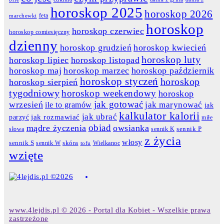
horoskop 2025
horoskop 2026
feta
marchewki
horoskop
horoskop czerwiec
horoskop comiesięczny
dzienny
horoskop grudzień
horoskop kwiecień
horoskop luty
horoskop lipiec
horoskop listopad
horoskop maj
horoskop marzec
horoskop październik
horoskop styczeń
horoskop
horoskop sierpień
tygodniowy
horoskop weekendowy
horoskop
jak gotować
wrzesień
jak marynować
ile to gramów
jak
kalkulator kalorii
jak ubrać
jak rozmawiać
parzyć
miłe
obiad
mądre życzenia
owsianka
słowa
sennik K
sennik P
z życia
włosy
skóra
sennik S
sennik W
Wielkanoc
tofu
wzięte
www.4lejdis.pl © 2026 - Portal dla Kobiet - Wszelkie prawa
zastrzeżone