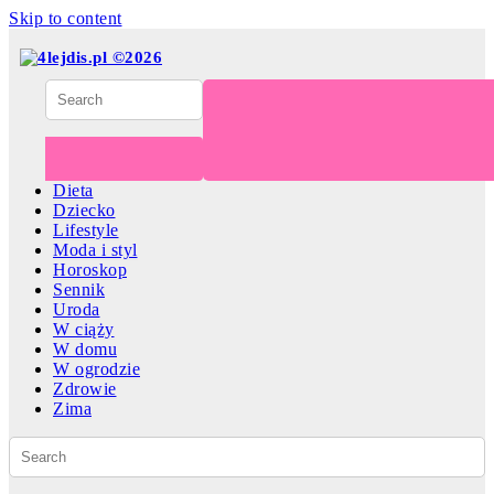
Skip to content
Dieta
Dziecko
Lifestyle
Moda i styl
Horoskop
Sennik
Uroda
W ciąży
W domu
W ogrodzie
Zdrowie
Zima