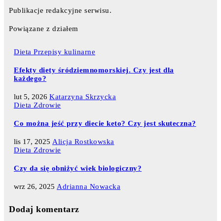
Publikacje redakcyjne serwisu.
Powiązane z działem
Dieta
Przepisy kulinarne
Efekty diety śródziemnomorskiej. Czy jest dla
każdego?
lut 5, 2026
Katarzyna Skrzycka
Dieta
Zdrowie
Co można jeść przy diecie keto? Czy jest skuteczna?
lis 17, 2025
Alicja Rostkowska
Dieta
Zdrowie
Czy da się obniżyć wiek biologiczny?
wrz 26, 2025
Adrianna Nowacka
Dodaj komentarz