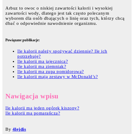
Arbuz to owoc o niskiej zawartości kalorii i wysokiej
zawartości wody, dlatego jest tak często polecanym
wyborem dla osób dbających o linię oraz tych, którzy chcą
dbać o odpowiednie nawodnienie organizmu.
Powiązane publikacje:
Ile kalorii należy spożywać dziennie? Ile ich
potrzebuję?
Ile kalorii ma jajecznica?
Ile kalorii ma ziemniak?
Ile kalorii ma zupa pomidorowa?
Ile kalorii mają zestawy w McDonald’s?
Nawigacja wpisu
Ile kalorii ma jeden ogórek kiszony?
Ile kalorii ma pomarańcza?
By
4lejdis