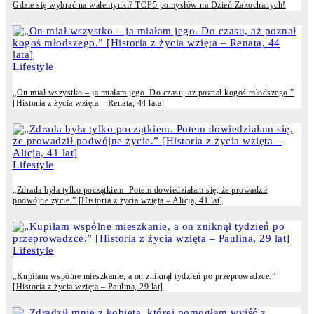
Gdzie się wybrać na walentynki? TOP5 pomysłów na Dzień Zakochanych!
Lifestyle
„On miał wszystko – ja miałam jego. Do czasu, aż poznał kogoś młodszego.”
[Historia z życia wzięta – Renata, 44 lata]
Lifestyle
„Zdrada była tylko początkiem. Potem dowiedziałam się, że prowadził
podwójne życie.” [Historia z życia wzięta – Alicja, 41 lat]
Lifestyle
„Kupiłam wspólne mieszkanie, a on zniknął tydzień po przeprowadzce.”
[Historia z życia wzięta – Paulina, 29 lat]