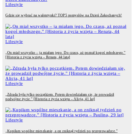
Lifestyle
Gdzie się wybrać na walentynki? TOP5 pomysłów na Dzień Zakochanych!
Lifestyle
„On miał wszystko – ja miałam jego. Do czasu, aż poznał kogoś młodszego.”
[Historia z życia wzięta – Renata, 44 lata]
Lifestyle
„Zdrada była tylko początkiem. Potem dowiedziałam się, że prowadził
podwójne życie.” [Historia z życia wzięta – Alicja, 41 lat]
Lifestyle
„Kupiłam wspólne mieszkanie, a on zniknął tydzień po przeprowadzce.”