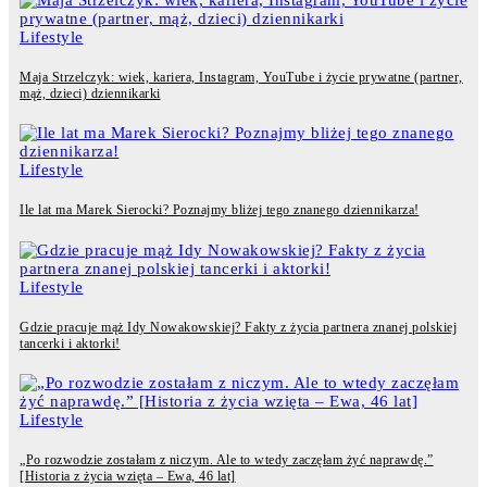
Lifestyle
Maja Strzelczyk: wiek, kariera, Instagram, YouTube i życie prywatne (partner,
mąż, dzieci) dziennikarki
Lifestyle
Ile lat ma Marek Sierocki? Poznajmy bliżej tego znanego dziennikarza!
Lifestyle
Gdzie pracuje mąż Idy Nowakowskiej? Fakty z życia partnera znanej polskiej
tancerki i aktorki!
Lifestyle
„Po rozwodzie zostałam z niczym. Ale to wtedy zaczęłam żyć naprawdę.”
[Historia z życia wzięta – Ewa, 46 lat]