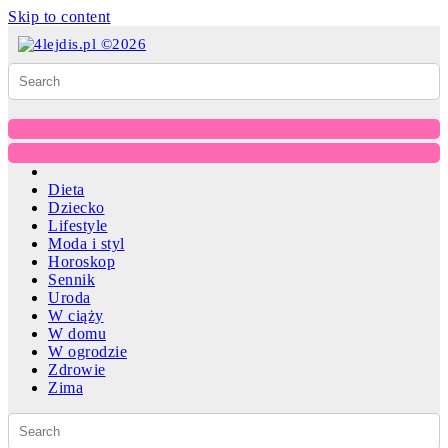
Skip to content
Dieta
Dziecko
Lifestyle
Moda i styl
Horoskop
Sennik
Uroda
W ciąży
W domu
W ogrodzie
Zdrowie
Zima