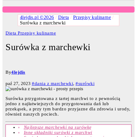
4lejdis.pl ©2026
/
Dieta
/
Przepisy kulinarne
/
Surówka z marchewki
Dieta
Przepisy kulinarne
Surówka z marchewki
By
4lejdis
paź 27, 2023
#dania z marchewki
,
#surówki
Surówka przygotowana z tartej marchwi to z pewnością
jedno z najłatwiejszych do przygotowania dań lub
przekąsek, a przy tym bardzo przyjazne dla zdrowia i urody,
również naszych pociech.
Najlepsze marchewki na surówkę
Inne składniki surówki z marchwi