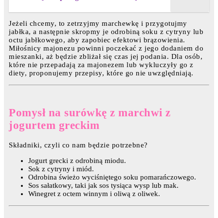
Jeżeli chcemy, to zetrzyjmy marchewkę i przygotujmy
jabłka, a następnie skropmy je odrobiną soku z cytryny lub
octu jabłkowego, aby zapobiec efektowi brązowienia.
Miłośnicy majonezu powinni poczekać z jego dodaniem do
mieszanki, aż będzie zbliżał się czas jej podania. Dla osób,
które nie przepadają za majonezem lub wykluczyły go z
diety, proponujemy przepisy, które go nie uwzględniają.
Pomysł na surówkę z marchwi z
jogurtem greckim
Składniki, czyli co nam będzie potrzebne?
Jogurt grecki z odrobiną miodu.
Sok z cytryny i miód.
Odrobina świeżo wyciśniętego soku pomarańczowego.
Sos sałatkowy, taki jak sos tysiąca wysp lub mak.
Winegret z octem winnym i oliwą z oliwek.