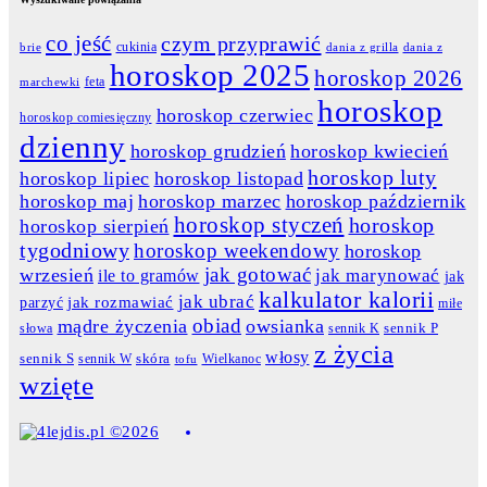
co jeść
czym przyprawić
cukinia
dania z grilla
dania z
brie
horoskop 2025
horoskop 2026
feta
marchewki
horoskop
horoskop czerwiec
horoskop comiesięczny
dzienny
horoskop grudzień
horoskop kwiecień
horoskop luty
horoskop lipiec
horoskop listopad
horoskop maj
horoskop marzec
horoskop październik
horoskop styczeń
horoskop
horoskop sierpień
tygodniowy
horoskop weekendowy
horoskop
jak gotować
wrzesień
jak marynować
ile to gramów
jak
kalkulator kalorii
jak ubrać
jak rozmawiać
parzyć
miłe
obiad
mądre życzenia
owsianka
słowa
sennik K
sennik P
z życia
włosy
skóra
sennik S
sennik W
Wielkanoc
tofu
wzięte