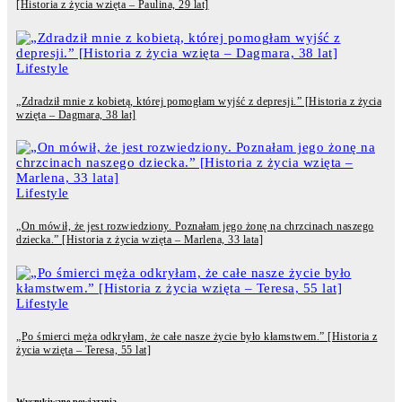
[Historia z życia wzięta – Paulina, 29 lat]
Lifestyle
„Zdradził mnie z kobietą, której pomogłam wyjść z depresji.” [Historia z życia
wzięta – Dagmara, 38 lat]
Lifestyle
„On mówił, że jest rozwiedziony. Poznałam jego żonę na chrzcinach naszego
dziecka.” [Historia z życia wzięta – Marlena, 33 lata]
Lifestyle
„Po śmierci męża odkryłam, że całe nasze życie było kłamstwem.” [Historia z
życia wzięta – Teresa, 55 lat]
Wyszukiwane powiązania