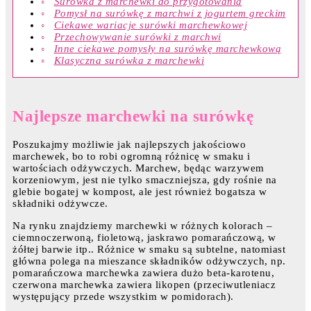
Surówka z marchewki do przygotowania
Pomysł na surówkę z marchwi z jogurtem greckim
Ciekawe wariacje surówki marchewkowej
Przechowywanie surówki z marchwi
Inne ciekawe pomysły na surówkę marchewkową
Klasyczna surówka z marchewki
Najlepsze marchewki na surówkę
Poszukajmy możliwie jak najlepszych jakościowo
marchewek, bo to robi ogromną różnicę w smaku i
wartościach odżywczych. Marchew, będąc warzywem
korzeniowym, jest nie tylko smaczniejsza, gdy rośnie na
glebie bogatej w kompost, ale jest również bogatsza w
składniki odżywcze.
Na rynku znajdziemy marchewki w różnych kolorach –
ciemnoczerwoną, fioletową, jaskrawo pomarańczową, w
żółtej barwie itp.. Różnice w smaku są subtelne, natomiast
główna polega na mieszance składników odżywczych, np.
pomarańczowa marchewka zawiera dużo beta-karotenu,
czerwona marchewka zawiera likopen (przeciwutleniacz
występujący przede wszystkim w pomidorach).