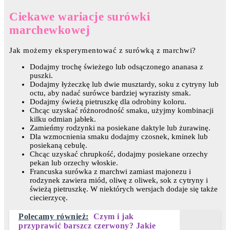
Ciekawe wariacje surówki
marchewkowej
Jak możemy eksperymentować z surówką z marchwi?
Dodajmy trochę świeżego lub odsączonego ananasa z
puszki.
Dodajmy łyżeczkę lub dwie musztardy, soku z cytryny lub
octu, aby nadać surówce bardziej wyrazisty smak.
Dodajmy świeżą pietruszkę dla odrobiny koloru.
Chcąc uzyskać różnorodność smaku, użyjmy kombinacji
kilku odmian jabłek.
Zamieńmy rodzynki na posiekane daktyle lub żurawinę.
Dla wzmocnienia smaku dodajmy czosnek, kminek lub
posiekaną cebulę.
Chcąc uzyskać chrupkość, dodajmy posiekane orzechy
pekan lub orzechy włoskie.
Francuska surówka z marchwi zamiast majonezu i
rodzynek zawiera miód, oliwę z oliwek, sok z cytryny i
świeżą pietruszkę. W niektórych wersjach dodaje się także
ciecierzycę.
Polecamy również:
Czym i jak
przyprawić barszcz czerwony? Jakie