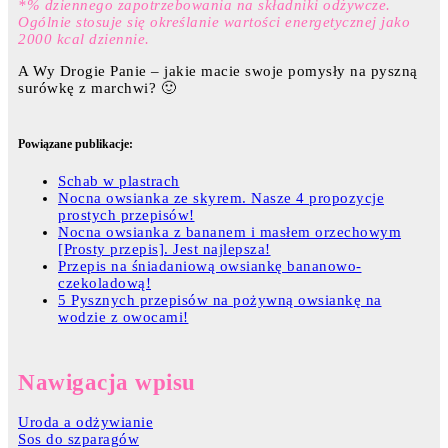
*% dziennego zapotrzebowania na składniki odżywcze.
Ogólnie stosuje się określanie wartości energetycznej jako
2000 kcal dziennie.
A Wy Drogie Panie – jakie macie swoje pomysły na pyszną
surówkę z marchwi? 🙂
Powiązane publikacje:
Schab w plastrach
Nocna owsianka ze skyrem. Nasze 4 propozycje
prostych przepisów!
Nocna owsianka z bananem i masłem orzechowym
[Prosty przepis]. Jest najlepsza!
Przepis na śniadaniową owsiankę bananowo-
czekoladową!
5 Pysznych przepisów na pożywną owsiankę na
wodzie z owocami!
Nawigacja wpisu
Uroda a odżywianie
Sos do szparagów