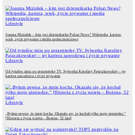
Lifestyle
Joanna Miziołek – kim jest dziennikarka Polsat News? Wikipedia, kariera,
wiek, życie prywatne i media społecznościowe
Lifestyle
Od tytułów miss po prezenterkę TV. Sylwetka Karoliny Pajączkowskiej – jej
kariera zawodowa i życie prywatne
Lifestyle
„Byłam pewna, że mnie kocha. Okazało się, że kochał tylko moje pieniądze.”
[Historia z życia wzięta – Bożena, 52 lata]