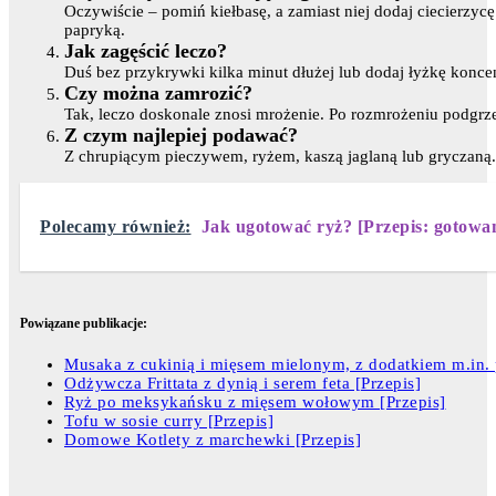
Oczywiście – pomiń kiełbasę, a zamiast niej dodaj ciecierzyc
papryką.
Jak zagęścić leczo?
Duś bez przykrywki kilka minut dłużej lub dodaj łyżkę konc
Czy można zamrozić?
Tak, leczo doskonale znosi mrożenie. Po rozmrożeniu podgrzej
Z czym najlepiej podawać?
Z chrupiącym pieczywem, ryżem, kaszą jaglaną lub gryczaną.
Polecamy również:
Jak ugotować ryż? [Przepis: gotowan
Powiązane publikacje:
Musaka z cukinią i mięsem mielonym, z dodatkiem m.in. 
Odżywcza Frittata z dynią i serem feta [Przepis]
Ryż po meksykańsku z mięsem wołowym [Przepis]
Tofu w sosie curry [Przepis]
Domowe Kotlety z marchewki [Przepis]