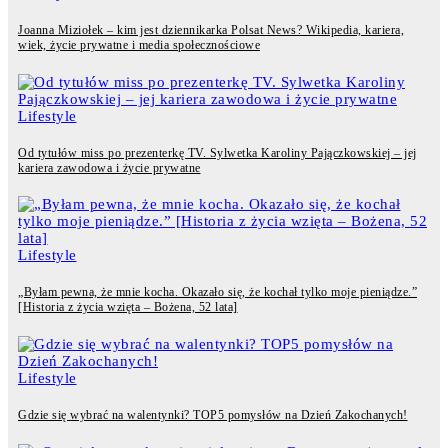
Joanna Miziołek – kim jest dziennikarka Polsat News? Wikipedia, kariera,
wiek, życie prywatne i media społecznościowe
Lifestyle
Od tytułów miss po prezenterkę TV. Sylwetka Karoliny Pajączkowskiej – jej
kariera zawodowa i życie prywatne
Lifestyle
„Byłam pewna, że mnie kocha. Okazało się, że kochał tylko moje pieniądze.”
[Historia z życia wzięta – Bożena, 52 lata]
Lifestyle
Gdzie się wybrać na walentynki? TOP5 pomysłów na Dzień Zakochanych!