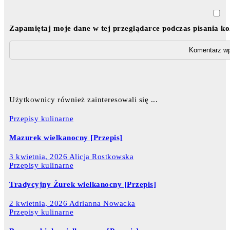
Zapamiętaj moje dane w tej przeglądarce podczas pisania k
Użytkownicy również zainteresowali się ...
Przepisy kulinarne
Mazurek wielkanocny [Przepis]
3 kwietnia, 2026
Alicja Rostkowska
Przepisy kulinarne
Tradycyjny Żurek wielkanocny [Przepis]
2 kwietnia, 2026
Adrianna Nowacka
Przepisy kulinarne