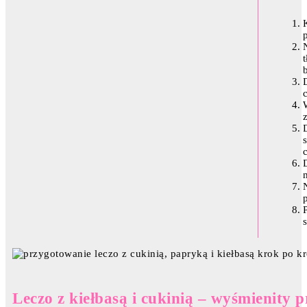
p
Leczo z kiełbasą i cukinią – wyśmienity p