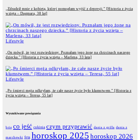
„Zdradził mnie z kobietą, której pomogłam wyjść z depresji.” [Historia z życia
wzięta – Dagmara, 38 lat]
Lifestyle
„On mówił, że jest rozwiedziony. Poznałam jego żonę na chrzcinach naszego
dziecka.” [Historia z życia wzięta – Marlena, 33 lata]
Lifestyle
„Po śmierci męża odkryłam, że całe nasze życie było kłamstwem.” [Historia z
życia wzięta – Teresa, 55 lat]
Wyszukiwane powiązania
co jeść
czym przyprawić
cukinia
dania z grilla
dania z
brie
horoskop 2025
horoskop 2026
feta
marchewki