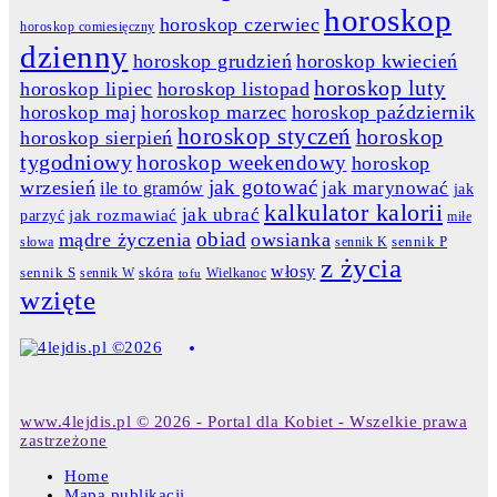
horoskop
horoskop czerwiec
horoskop comiesięczny
dzienny
horoskop grudzień
horoskop kwiecień
horoskop luty
horoskop lipiec
horoskop listopad
horoskop maj
horoskop marzec
horoskop październik
horoskop styczeń
horoskop
horoskop sierpień
tygodniowy
horoskop weekendowy
horoskop
jak gotować
wrzesień
jak marynować
ile to gramów
jak
kalkulator kalorii
jak ubrać
jak rozmawiać
parzyć
miłe
obiad
mądre życzenia
owsianka
słowa
sennik K
sennik P
z życia
włosy
skóra
sennik S
sennik W
Wielkanoc
tofu
wzięte
www.4lejdis.pl © 2026 - Portal dla Kobiet - Wszelkie prawa
zastrzeżone
Home
Mapa publikacji