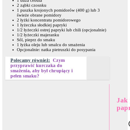
1 duża cebula
2 ząbki czosnku
1 puszka krojonych pomidorów (400 g) lub 3
świeże obrane pomidory
2 łyżki koncentratu pomidorowego
1 łyżeczka słodkiej papryki
1/2 łyżeczki ostrej papryki lub chili (opcjonalnie)
1/2 łyżeczki majeranku
Sól, pieprz do smaku
1 łyżka oleju lub smalcu do smażenia
Opcjonalnie: natka pietruszki do posypania
Polecamy również:
Czym
przyprawić kurczaka do
smażenia, aby był chrupiący i
pełen smaku?
Jak 
papr