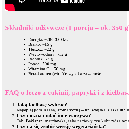
Składniki odżywcze (1 porcja – ok. 350 g
Energia: ~280-320 kcal
Białko: ~15 g
Tłuszcz: ~22 g
Węglowodany: ~12 g
Błonnik: ~3 g
Potas: ~700 mg
Witamina C: ~50 mg
Beta-karoten (wit. A): wysoka zawartość
FAQ o leczo z cukinii, papryki i z kiełbas
Jaką kiełbasę wybrać?
Najlepiej podsuszaną, aromatyczną – np. wiejską, śląską lub l
Czy można dodać inne warzywa?
Tak! Bakłażan, marchewka, seler naciowy czy kukurydza też ś
Czy da się zrobić wersję wegetariańską?