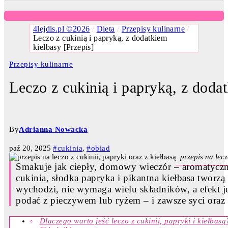
4lejdis.pl ©2026
/
Dieta
/
Przepisy kulinarne
/
Leczo z cukinią i papryką, z dodatkiem
kiełbasy [Przepis]
Przepisy kulinarne
Leczo z cukinią i papryką, z doda
By
Adrianna Nowacka
paź 20, 2025
#cukinia
,
#obiad
przepis na lecz
Smakuje jak ciepły, domowy wieczór – aromatyczn
cukinia, słodka papryka i pikantna kiełbasa tworzą
wychodzi, nie wymaga wielu składników, a efekt je
podać z pieczywem lub ryżem – i zawsze syci oraz 
Dlaczego warto jeść leczo z cukinii, papryki i kiełbasą