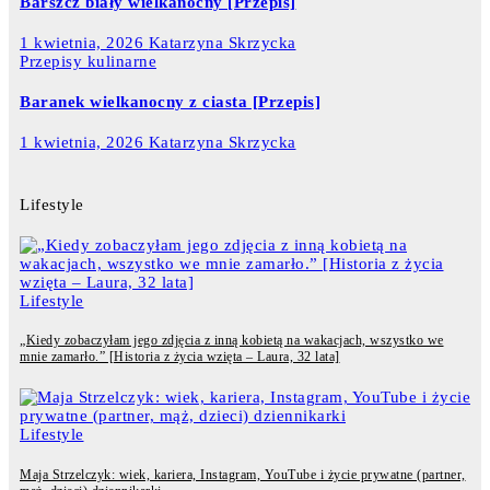
Barszcz biały wielkanocny [Przepis]
1 kwietnia, 2026
Katarzyna Skrzycka
Przepisy kulinarne
Baranek wielkanocny z ciasta [Przepis]
1 kwietnia, 2026
Katarzyna Skrzycka
Lifestyle
Lifestyle
„Kiedy zobaczyłam jego zdjęcia z inną kobietą na wakacjach, wszystko we
mnie zamarło.” [Historia z życia wzięta – Laura, 32 lata]
Lifestyle
Maja Strzelczyk: wiek, kariera, Instagram, YouTube i życie prywatne (partner,