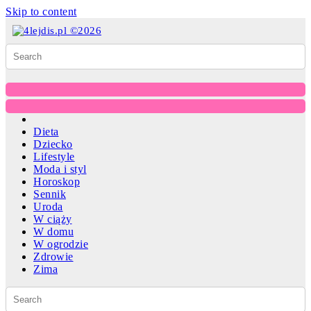
Skip to content
Dieta
Dziecko
Lifestyle
Moda i styl
Horoskop
Sennik
Uroda
W ciąży
W domu
W ogrodzie
Zdrowie
Zima