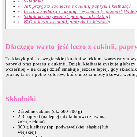
Składniki
Jak przygotować leczo z cukinii, papryki i kiełbasą?
Leczo z kiełbasą i cukinią – wyśmienity przepis! [Video
Składniki odżywcze (1 porcja – ok. 350 g)
FAQ o leczo z cukinii, papryki i z kiełbasą
Dlaczego warto jeść leczo z cukinii, papry
To klasyk polsko-węgierskiej kuchni w lekkim, warzywnym wyda
papryki oraz potasu z cukinii. Dzięki kiełbasie zyskuje głębsz
wcześniej – na drugi dzień smakuje jeszcze lepiej, gdy składni
proste, tanie i pełne kolorów, które można modyfikować wedłu
Składniki
2 średnie cukinie (ok. 600-700 g)
2-3 papryki (najlepiej mix kolorów: czerwona,
żółta, zielona)
300 g kiełbasy (np. podwawelskiej, śląskiej lub
wiejskiej)