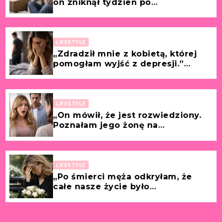
on zniknął tydzień po
przeprowadzce.” [Historia z życia
wzięta – Paulina, 29 lat]
LIFESTYLE
„Zdradził mnie z kobietą, której
pomogłam wyjść z depresji.”
[Historia z życia wzięta –
Dagmara, 38 lat]
LIFESTYLE
„On mówił, że jest rozwiedziony.
Poznałam jego żonę na
chrzcinach naszego dziecka.”
[Historia z życia wzięta – Marlena,
33 lata]
LIFESTYLE
„Po śmierci męża odkryłam, że
całe nasze życie było
kłamstwem.” [Historia z życia
wzięta – Teresa, 55 lat]