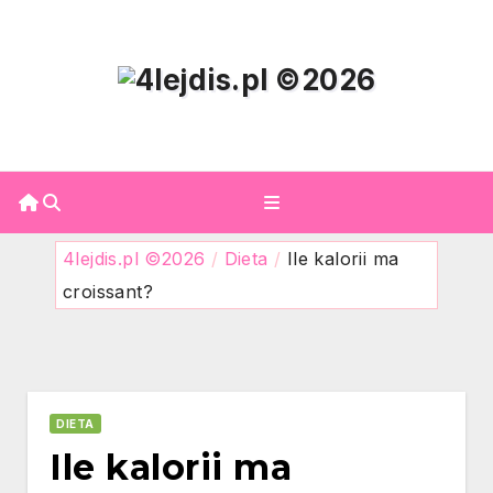
Skip
to
content
4lejdis.pl ©2026
/
Dieta
/
Ile kalorii ma
croissant?
DIETA
Ile kalorii ma