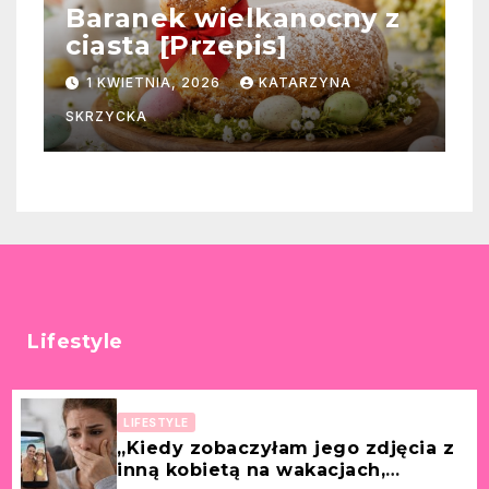
Baranek wielkanocny z
ciasta [Przepis]
1 KWIETNIA, 2026
KATARZYNA
SKRZYCKA
Lifestyle
LIFESTYLE
„Kiedy zobaczyłam jego zdjęcia z
inną kobietą na wakacjach,