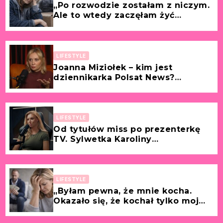
„Po rozwodzie zostałam z niczym.
Ale to wtedy zaczęłam żyć
naprawdę.” [Historia z życia
wzięta – Ewa, 46 lat]
LIFESTYLE
Joanna Miziołek – kim jest
dziennikarka Polsat News?
Wikipedia, kariera, wiek, życie
prywatne i media
społecznościowe
LIFESTYLE
Od tytułów miss po prezenterkę
TV. Sylwetka Karoliny
Pajączkowskiej – jej kariera
zawodowa i życie prywatne
LIFESTYLE
„Byłam pewna, że mnie kocha.
Okazało się, że kochał tylko moje
pieniądze.” [Historia z życia
wzięta – Bożena, 52 lata]