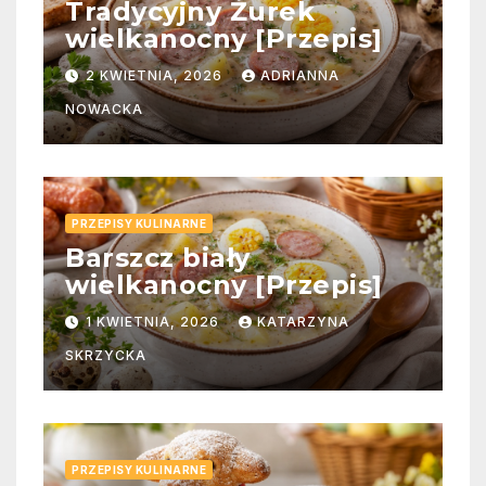
Tradycyjny Żurek
wielkanocny [Przepis]
2 KWIETNIA, 2026
ADRIANNA
NOWACKA
PRZEPISY KULINARNE
Barszcz biały
wielkanocny [Przepis]
1 KWIETNIA, 2026
KATARZYNA
SKRZYCKA
PRZEPISY KULINARNE