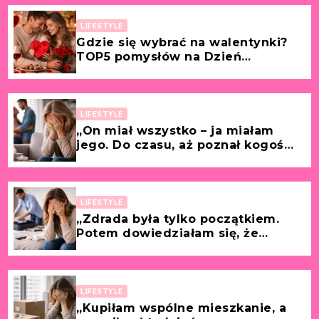
LIFESTYLE
Gdzie się wybrać na walentynki?
TOP5 pomysłów na Dzień
Zakochanych!
LIFESTYLE
„On miał wszystko – ja miałam
jego. Do czasu, aż poznał kogoś
młodszego.” [Historia z życia
wzięta – Renata, 44 lata]
LIFESTYLE
„Zdrada była tylko początkiem.
Potem dowiedziałam się, że
prowadził podwójne życie.”
[Historia z życia wzięta – Alicja, 41
lat]
LIFESTYLE
„Kupiłam wspólne mieszkanie, a