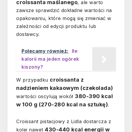
croissanta maślanego
, ale warto
zawsze sprawdzić dokładne wartości na
opakowaniu, które mogą się zmieniać w
zależności od edycji produktu lub
dostawcy.
Polecamy również:
Ile
kalorii ma jeden ogórek
kiszony?
croissanta z
W przypadku
nadzieniem kakaowym (czekolada)
380-390 kcal
wartości oscylują wokół
w 100 g (270-280 kcal na sztukę)
.
Croissant pistacjowy z Lidla dostarcza z
430-440 kcal energii w
kolei nawet