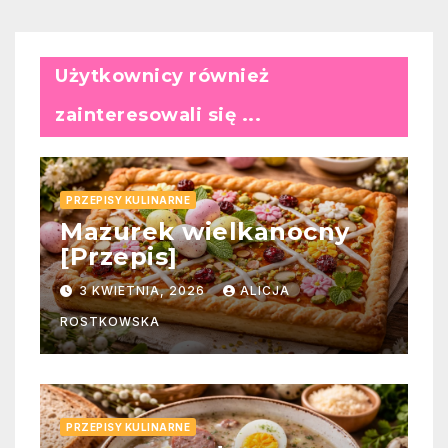
Użytkownicy również
zainteresowali się ...
PRZEPISY KULINARNE
Mazurek wielkanocny
[Przepis]
3 KWIETNIA, 2026
ALICJA
ROSTKOWSKA
PRZEPISY KULINARNE