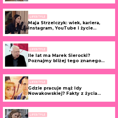
wszystko we mnie zamarło.”
[Historia z życia wzięta – Laura, 32
lata]
LIFESTYLE
Maja Strzelczyk: wiek, kariera,
Instagram, YouTube i życie
prywatne (partner, mąż, dzieci)
dziennikarki
LIFESTYLE
Ile lat ma Marek Sierocki?
Poznajmy bliżej tego znanego
dziennikarza!
LIFESTYLE
Gdzie pracuje mąż Idy
Nowakowskiej? Fakty z życia
partnera znanej polskiej tancerki i
aktorki!
LIFESTYLE