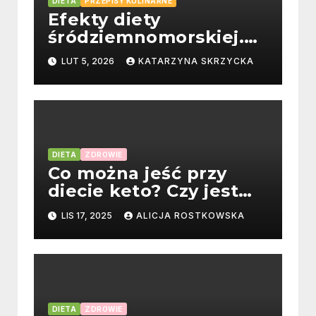
DIETA
PRZEPISY KULINARNE
Efekty diety
śródziemnomorskiej.
Czy jest dla każdego?
LUT 5, 2026
KATARZYNA SKRZYCKA
DIETA
ZDROWIE
Co można jeść przy
diecie keto? Czy jest
skuteczna?
LIS 17, 2025
ALICJA ROSTKOWSKA
DIETA
ZDROWIE