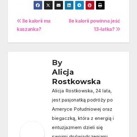
Nawigacja
Ile kalorii ma
Ile kalorii powinna jeść
kaszanka?
13-latka?
wpisu
By
Alicja
Rostkowska
Alicja Rostkowska, 24 lata,
jest pasjonatką podróży po
Ameryce Południowej oraz
biegaczką, która z energią i
entuzjazmem dzieli się
swoimi doświadczeniami.