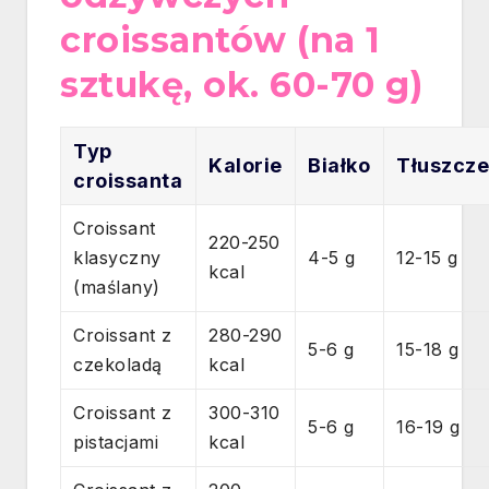
croissantów (na 1
sztukę, ok. 60-70 g)
Typ
Kalorie
Białko
Tłuszcz
croissanta
Croissant
220-250
klasyczny
4-5 g
12-15 g
kcal
(maślany)
Croissant z
280-290
5-6 g
15-18 g
czekoladą
kcal
Croissant z
300-310
5-6 g
16-19 g
pistacjami
kcal