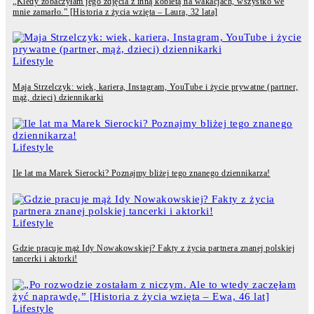
„Kiedy zobaczyłam jego zdjęcia z inną kobietą na wakacjach, wszystko we
mnie zamarło.” [Historia z życia wzięta – Laura, 32 lata]
Lifestyle
Maja Strzelczyk: wiek, kariera, Instagram, YouTube i życie prywatne (partner,
mąż, dzieci) dziennikarki
Lifestyle
Ile lat ma Marek Sierocki? Poznajmy bliżej tego znanego dziennikarza!
Lifestyle
Gdzie pracuje mąż Idy Nowakowskiej? Fakty z życia partnera znanej polskiej
tancerki i aktorki!
Lifestyle