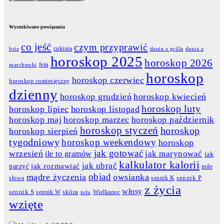
Wyszukiwane powiązania
co jeść
czym przyprawić
cukinia
dania z grilla
dania z
brie
horoskop 2025
horoskop 2026
feta
marchewki
horoskop
horoskop czerwiec
horoskop comiesięczny
dzienny
horoskop grudzień
horoskop kwiecień
horoskop luty
horoskop lipiec
horoskop listopad
horoskop maj
horoskop marzec
horoskop październik
horoskop styczeń
horoskop
horoskop sierpień
tygodniowy
horoskop weekendowy
horoskop
jak gotować
wrzesień
jak marynować
ile to gramów
jak
kalkulator kalorii
jak ubrać
jak rozmawiać
parzyć
miłe
obiad
mądre życzenia
owsianka
słowa
sennik K
sennik P
z życia
włosy
skóra
sennik S
sennik W
Wielkanoc
tofu
wzięte