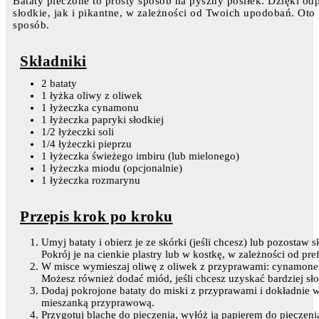
Bataty pieczone to prosty sposób na pyszny posiłek. Dzięki 
słodkie, jak i pikantne, w zależności od Twoich upodobań. Oto 
sposób.
Składniki
2 bataty
1 łyżka oliwy z oliwek
1 łyżeczka cynamonu
1 łyżeczka papryki słodkiej
1/2 łyżeczki soli
1/4 łyżeczki pieprzu
1 łyżeczka świeżego imbiru (lub mielonego)
1 łyżeczka miodu (opcjonalnie)
1 łyżeczka rozmarynu
Przepis krok po kroku
Umyj bataty i obierz je ze skórki (jeśli chcesz) lub pozosta
Pokrój je na cienkie plastry lub w kostkę, w zależności od pref
W misce wymieszaj oliwę z oliwek z przyprawami: cynamonem
Możesz również dodać miód, jeśli chcesz uzyskać bardziej sło
Dodaj pokrojone bataty do miski z przyprawami i dokładnie w
mieszanką przyprawową.
Przygotuj blachę do pieczenia, wyłóż ją papierem do pieczenia 