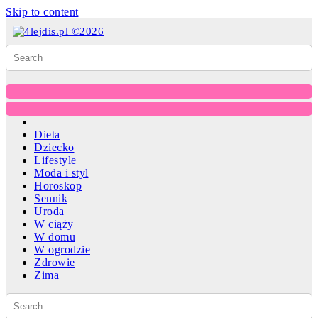
Skip to content
Dieta
Dziecko
Lifestyle
Moda i styl
Horoskop
Sennik
Uroda
W ciąży
W domu
W ogrodzie
Zdrowie
Zima