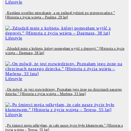
Lifestyle
„Kupiłam wspólne mieszkanie, a on zniknął tydzień po przeprowadzce.”
[Historia z życia wzięta – Paulina, 29 lat]
Lifestyle
„Zdradził mnie z kobietą, której pomogłam wyjść z depresji.” [Historia z życia
wzięta – Dagmara, 38 lat]
Lifestyle
„On mówił, że jest rozwiedziony. Poznałam jego żonę na chrzcinach naszego
dziecka.” [Historia z życia wzięta – Marlena, 33 lata]
Lifestyle
„Po śmierci męża odkryłam, że całe nasze życie było kłamstwem.” [Historia z
życia wzięta – Teresa, 55 lat]