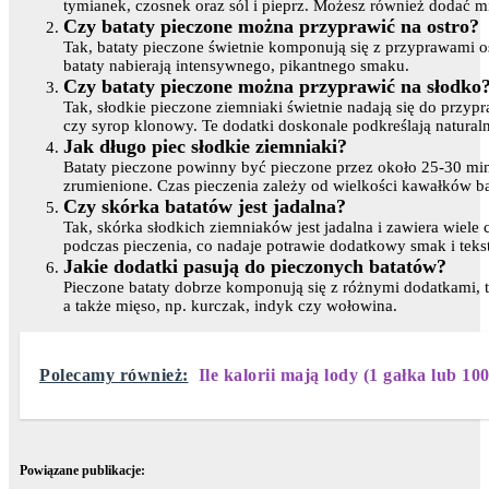
tymianek, czosnek oraz sól i pieprz. Możesz również dodać 
Czy bataty pieczone można przyprawić na ostro?
Tak, bataty pieczone świetnie komponują się z przyprawami ost
bataty nabierają intensywnego, pikantnego smaku.
Czy bataty pieczone można przyprawić na słodko
Tak, słodkie pieczone ziemniaki świetnie nadają się do przy
czy syrop klonowy. Te dodatki doskonale podkreślają naturaln
Jak długo piec słodkie ziemniaki?
Bataty pieczone powinny być pieczone przez około 25-30 minu
zrumienione. Czas pieczenia zależy od wielkości kawałków b
Czy skórka batatów jest jadalna?
Tak, skórka słodkich ziemniaków jest jadalna i zawiera wie
podczas pieczenia, co nadaje potrawie dodatkowy smak i tekst
Jakie dodatki pasują do pieczonych batatów?
Pieczone bataty dobrze komponują się z różnymi dodatkami, tak
a także mięso, np. kurczak, indyk czy wołowina.
Polecamy również:
Ile kalorii mają lody (1 gałka lub 100
Powiązane publikacje: