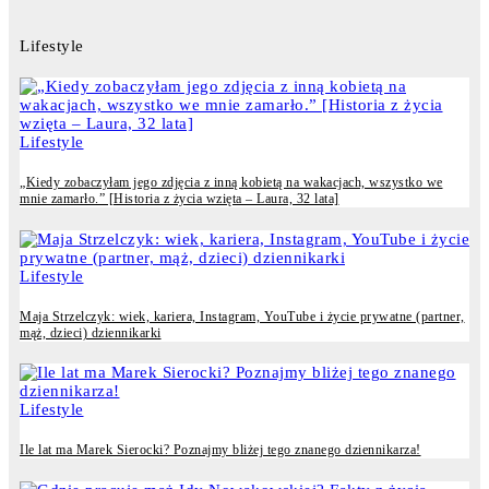
Lifestyle
Lifestyle
„Kiedy zobaczyłam jego zdjęcia z inną kobietą na wakacjach, wszystko we
mnie zamarło.” [Historia z życia wzięta – Laura, 32 lata]
Lifestyle
Maja Strzelczyk: wiek, kariera, Instagram, YouTube i życie prywatne (partner,
mąż, dzieci) dziennikarki
Lifestyle
Ile lat ma Marek Sierocki? Poznajmy bliżej tego znanego dziennikarza!