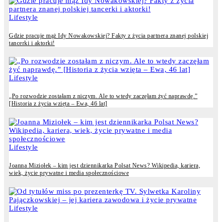
Lifestyle
Gdzie pracuje mąż Idy Nowakowskiej? Fakty z życia partnera znanej polskiej
tancerki i aktorki!
Lifestyle
„Po rozwodzie zostałam z niczym. Ale to wtedy zaczęłam żyć naprawdę.”
[Historia z życia wzięta – Ewa, 46 lat]
Lifestyle
Joanna Miziołek – kim jest dziennikarka Polsat News? Wikipedia, kariera,
wiek, życie prywatne i media społecznościowe
Lifestyle