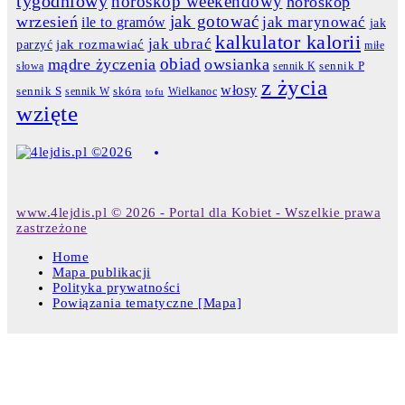
tygodniowy
horoskop weekendowy
horoskop
jak gotować
wrzesień
jak marynować
ile to gramów
jak
kalkulator kalorii
jak ubrać
jak rozmawiać
parzyć
miłe
obiad
mądre życzenia
owsianka
słowa
sennik K
sennik P
z życia
włosy
skóra
sennik S
sennik W
Wielkanoc
tofu
wzięte
www.4lejdis.pl © 2026 - Portal dla Kobiet - Wszelkie prawa
zastrzeżone
Home
Mapa publikacji
Polityka prywatności
Powiązania tematyczne [Mapa]