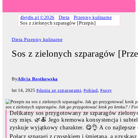
4lejdis.pl ©2026
/
Dieta
/
Przepisy kulinarne
/
Sos z zielonych szparagów [Przepis]
Dieta
Przepisy kulinarne
Sos z zielonych szparagów [Prze
By
Alicja Rostkowska
lut 14, 2025
#dania ze szparagami
,
#obiad
,
#sosy
sos z zielonych szparagów. Jak go przygotować krok po kroku? / Fo
Delikatny sos przygotowany ze szparagów zielony
czy mięs. 🌿🍝 Jego kremowa konsystencja i subte
zyskuje wyjątkowy charakter. 😋👌 A co najlepsze –
Połącz szparagi z czosnkiem i śmietaną, a uzyskasz