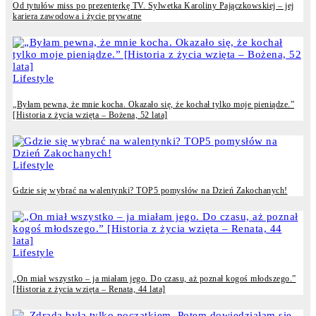
Od tytułów miss po prezenterkę TV. Sylwetka Karoliny Pajączkowskiej – jej
kariera zawodowa i życie prywatne
Lifestyle
„Byłam pewna, że mnie kocha. Okazało się, że kochał tylko moje pieniądze.”
[Historia z życia wzięta – Bożena, 52 lata]
Lifestyle
Gdzie się wybrać na walentynki? TOP5 pomysłów na Dzień Zakochanych!
Lifestyle
„On miał wszystko – ja miałam jego. Do czasu, aż poznał kogoś młodszego.”
[Historia z życia wzięta – Renata, 44 lata]