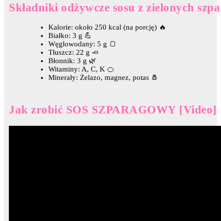
Składniki odżywcze sosu z zielonych szp
Kalorie: około 250 kcal (na porcję) 🔥
Białko: 3 g 💪
Węglowodany: 5 g 🍞
Tłuszcz: 22 g 🧈
Błonnik: 3 g 🌿
Witaminy: A, C, K 🍊
Minerały: Żelazo, magnez, potas 🧂
Jak zrobić SOS SZPARAGOWY [Video]