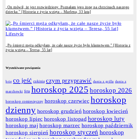
„On mówił, że jest rozwiedziony. Poznałam jego żonę na chrzcinach naszego
dziecka.” [Historia z życia wzięta – Marlena, 33 lata]
Lifestyle
„Po śmierci męża odkryłam, że całe nasze życie było kłamstwem.” [Historia z
życia wzięta – Teresa, 55 lat]
Wyszukiwane powiązania
co jeść
czym przyprawić
cukinia
dania z grilla
dania z
brie
horoskop 2025
horoskop 2026
feta
marchewki
horoskop
horoskop czerwiec
horoskop comiesięczny
dzienny
horoskop grudzień
horoskop kwiecień
horoskop luty
horoskop lipiec
horoskop listopad
horoskop maj
horoskop marzec
horoskop październik
horoskop styczeń
horoskop
horoskop sierpień