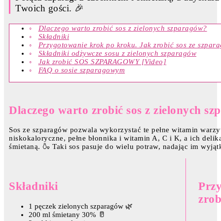
Twoich gości. 🎉
Dlaczego warto zrobić sos z zielonych szparagów?
Składniki
Przygotowanie krok po kroku. Jak zrobić sos ze szpar
Składniki odżywcze sosu z zielonych szparagów
Jak zrobić SOS SZPARAGOWY [Video]
FAQ o sosie szparagowym
Dlaczego warto zrobić sos z zielonych s
Sos ze szparagów pozwala wykorzystać te pełne witamin warzyw
niskokaloryczne, pełne błonnika i witamin A, C i K, a ich del
śmietaną. 🍶 Taki sos pasuje do wielu potraw, nadając im wyją
Składniki
Przy
zrob
1 pęczek zielonych szparagów 🌿
200 ml śmietany 30% 🥛