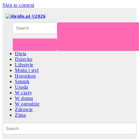
Skip to content
Dieta
Dziecko
Lifestyle
Moda i styl
Horoskop
Sennik
Uroda
W ciąży
W domu
W ogrodzie
Zdrowie
Zima