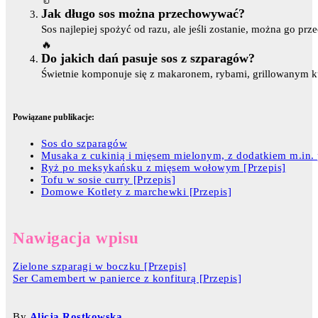
🥛
Jak długo sos można przechowywać?
Sos najlepiej spożyć od razu, ale jeśli zostanie, można go p
🔥
Do jakich dań pasuje sos z szparagów?
Świetnie komponuje się z makaronem, rybami, grillowanym ku
Powiązane publikacje:
Sos do szparagów
Musaka z cukinią i mięsem mielonym, z dodatkiem m.in. 
Ryż po meksykańsku z mięsem wołowym [Przepis]
Tofu w sosie curry [Przepis]
Domowe Kotlety z marchewki [Przepis]
Nawigacja wpisu
Zielone szparagi w boczku [Przepis]
Ser Camembert w panierce z konfiturą [Przepis]
By
Alicja Rostkowska