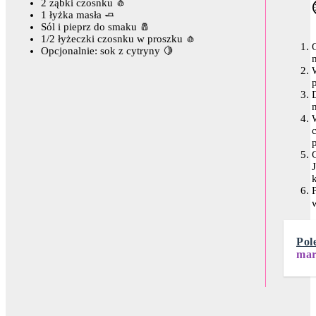
2 ząbki czosnku 🧄
1 łyżka masła 🧈
Sól i pieprz do smaku 🧂
1/2 łyżeczki czosnku w proszku 🧄
Opcjonalnie: sok z cytryny 🍋
Pol
mar