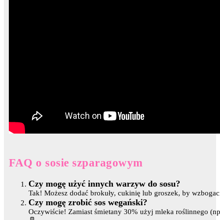
FAQ o sosie szparagowym
Czy mogę użyć innych warzyw do sosu?
Tak! Możesz dodać brokuły, cukinię lub groszek, by wzbogac
Czy mogę zrobić sos wegański?
Oczywiście! Zamiast śmietany 30% użyj mleka roślinnego (n