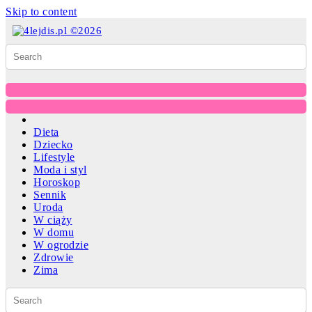
Skip to content
Dieta
Dziecko
Lifestyle
Moda i styl
Horoskop
Sennik
Uroda
W ciąży
W domu
W ogrodzie
Zdrowie
Zima