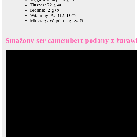
Tłuszcz: 22 g 🧈
Błonnik: 2 g 🌿
Witaminy: A, B12, D 🍊
Minerały: Wapń, magnez 🧂
Smażony ser camembert podany z żurawi