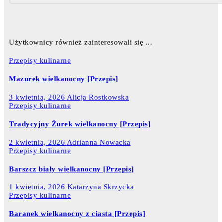
Użytkownicy również zainteresowali się ...
Przepisy kulinarne
Mazurek wielkanocny [Przepis]
3 kwietnia, 2026
Alicja Rostkowska
Przepisy kulinarne
Tradycyjny Żurek wielkanocny [Przepis]
2 kwietnia, 2026
Adrianna Nowacka
Przepisy kulinarne
Barszcz biały wielkanocny [Przepis]
1 kwietnia, 2026
Katarzyna Skrzycka
Przepisy kulinarne
Baranek wielkanocny z ciasta [Przepis]