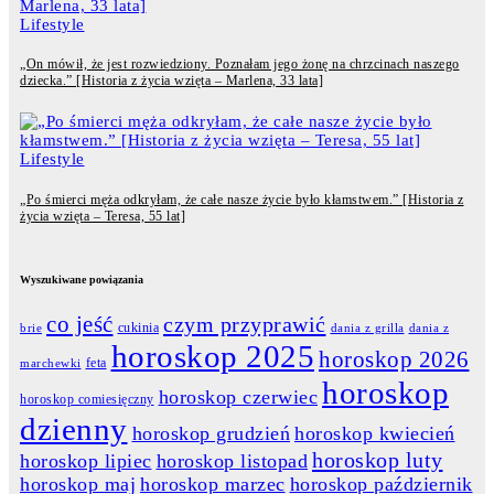
Lifestyle
„On mówił, że jest rozwiedziony. Poznałam jego żonę na chrzcinach naszego
dziecka.” [Historia z życia wzięta – Marlena, 33 lata]
Lifestyle
„Po śmierci męża odkryłam, że całe nasze życie było kłamstwem.” [Historia z
życia wzięta – Teresa, 55 lat]
Wyszukiwane powiązania
co jeść
czym przyprawić
cukinia
dania z grilla
dania z
brie
horoskop 2025
horoskop 2026
feta
marchewki
horoskop
horoskop czerwiec
horoskop comiesięczny
dzienny
horoskop grudzień
horoskop kwiecień
horoskop luty
horoskop lipiec
horoskop listopad
horoskop maj
horoskop marzec
horoskop październik