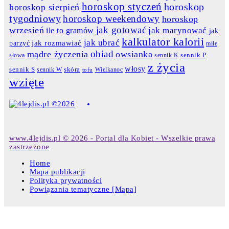
horoskop styczeń
horoskop
horoskop sierpień
tygodniowy
horoskop weekendowy
horoskop
jak gotować
wrzesień
jak marynować
ile to gramów
jak
kalkulator kalorii
jak ubrać
jak rozmawiać
parzyć
miłe
obiad
mądre życzenia
owsianka
słowa
sennik K
sennik P
z życia
włosy
skóra
sennik S
sennik W
Wielkanoc
tofu
wzięte
www.4lejdis.pl © 2026 - Portal dla Kobiet - Wszelkie prawa
zastrzeżone
Home
Mapa publikacji
Polityka prywatności
Powiązania tematyczne [Mapa]