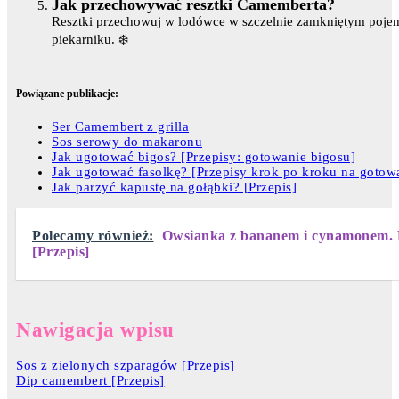
Jak przechowywać resztki Camemberta?
Resztki przechowuj w lodówce w szczelnie zamkniętym pojemn
piekarniku. ❄️
Powiązane publikacje:
Ser Camembert z grilla
Sos serowy do makaronu
Jak ugotować bigos? [Przepisy: gotowanie bigosu]
Jak ugotować fasolkę? [Przepisy krok po kroku na gotowa
Jak parzyć kapustę na gołąbki? [Przepis]
Polecamy również:
Owsianka z bananem i cynamonem. Pr
[Przepis]
Nawigacja wpisu
Sos z zielonych szparagów [Przepis]
Dip camembert [Przepis]