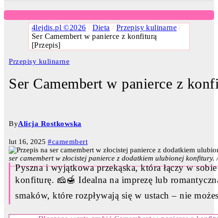
4lejdis.pl ©2026
/
Dieta
/
Przepisy kulinarne
/
Ser Camembert w panierce z konfiturą
[Przepis]
Przepisy kulinarne
Ser Camembert w panierce z konfi
By
Alicja Rostkowska
lut 16, 2025
#camembert
ser camembert w złocistej panierce z dodatkiem ulubionej konfitury.
Pyszna i wyjątkowa przekąska, która łączy w sobie
konfiturę. 🧀🍯 Idealna na imprezę lub romantyczn
smaków, które rozpływają się w ustach – nie możes