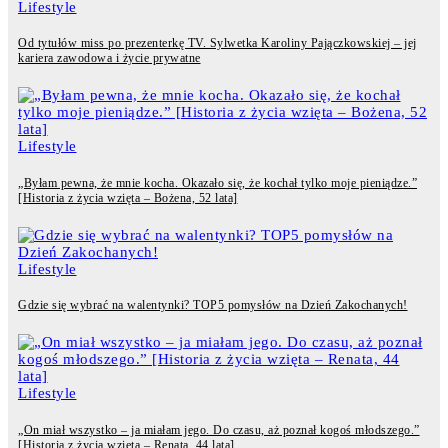
Lifestyle
Od tytułów miss po prezenterkę TV. Sylwetka Karoliny Pajączkowskiej – jej
kariera zawodowa i życie prywatne
Lifestyle
„Byłam pewna, że mnie kocha. Okazało się, że kochał tylko moje pieniądze.”
[Historia z życia wzięta – Bożena, 52 lata]
Lifestyle
Gdzie się wybrać na walentynki? TOP5 pomysłów na Dzień Zakochanych!
Lifestyle
„On miał wszystko – ja miałam jego. Do czasu, aż poznał kogoś młodszego.”
[Historia z życia wzięta – Renata, 44 lata]