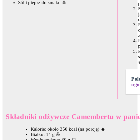
Sól i pieprz do smaku 🧂
j
z
Pol
ugo
Składniki odżywcze Camembertu w pani
Kalorie: około 350 kcal (na porcję) 🔥
Białko: 14 g 💪
Węglowodany: 30 g 🍞