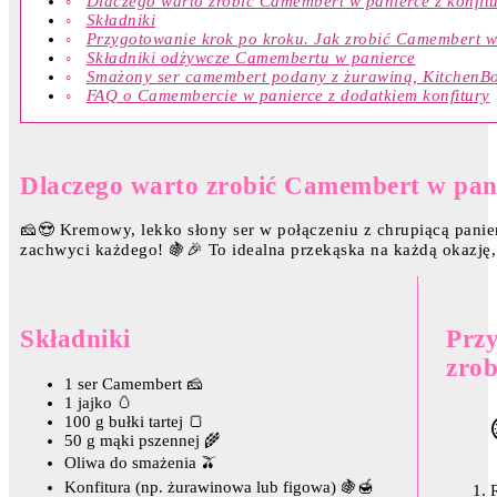
Dlaczego warto zrobić Camembert w panierce z konfit
Składniki
Przygotowanie krok po kroku. Jak zrobić Camembert w
Składniki odżywcze Camembertu w panierce
Smażony ser camembert podany z żurawiną, KitchenBo
FAQ o Camembercie w panierce z dodatkiem konfitury
Dlaczego warto zrobić Camembert w pani
🧀😍 Kremowy, lekko słony ser w połączeniu z chrupiącą panie
zachwyci każdego! 🍇🎉 To idealna przekąska na każdą okazję,
Składniki
Przy
zro
1 ser Camembert 🧀
1 jajko 🥚
100 g bułki tartej 🍞
50 g mąki pszennej 🌾
Oliwa do smażenia 🫒
Konfitura (np. żurawinowa lub figowa) 🍇🍯