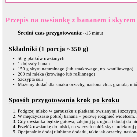
Przepis na owsiankę z bananem i skyrem
Średni czas przygotowania
: ~15 minut
Składniki (1 porcja ~350 g)
50 g płatków owsianych
1 dojrzały banan
150 g skyru naturalnego (lub smakowego, np. waniliowego)
200 ml mleka (krowiego lub roślinnego)
Szczypta soli
Możemy dodać dla smaku orzechy, nasiona chia, granola, mió
Sposób przygotowania krok po kroku
Podgrzej mleko w garnuszku z płatkami owsianymi i szczyptą 
W międzyczasie pokrój banana – połowę rozgnieć widelcem, 
Gdy owsianka będzie gotowa, zdejmij ją z ognia i dodaj do n
Przełóż owsiankę do miski, na wierzch nałóż skyr i udekoruj 
Opcjonalnie dodaj ulubione dodatki, takie jak orzechy, nasio