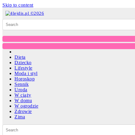
Skip to content
Dieta
Dziecko
Lifestyle
Moda i styl
Horoskop
Sennik
Uroda
W ciąży
W domu
W ogrodzie
Zdrowie
Zima