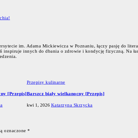
chia!
rsytecie im. Adama Mickiewicza w Poznaniu, łączy pasję do liter
eń inspiruje innych do dbania o zdrowie i kondycję fizyczną. Na ła
edzenia.
Przepisy kulinarne
ny [Przepis]
Barszcz biały wielkanocny [Przepis]
ka
kwi 1, 2026
Katarzyna Skrzycka
są oznaczone
*