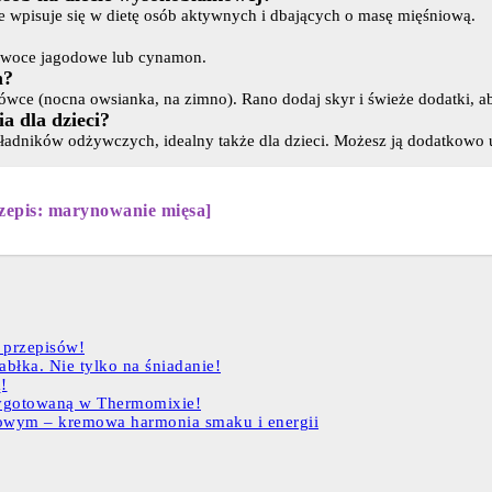
nie wpisuje się w dietę osób aktywnych i dbających o masę mięśniową.
, owoce jagodowe lub cynamon.
m?
wce (nocna owsianka, na zimno). Rano dodaj skyr i świeże dodatki, a
a dla dzieci?
 składników odżywczych, idealny także dla dzieci. Możesz ją dodatkow
zepis: marynowanie mięsa]
 przepisów!
abłka. Nie tylko na śniadanie!
!
zygotowaną w Thermomixie!
chowym – kremowa harmonia smaku i energii