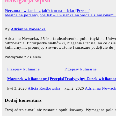
Nawigacja wpisu
Pieczona owsianka z jabłkiem na mleku [Przepis]
Idealna na poranny posiłek – Owsianka na wodzie z nasionami 
By
Adrianna Nowacka
Adrianna Nowacka, 25-letnia absolwentka polonistyki na Uniwe
odżywiania. Entuzjastka siatkówki, biegania i tenisa, na co dzi
kulinarnymi, promując zrównoważone i smaczne podejście do j
Powiązane z działem
Przepisy kulinarne
Przepisy kulinarne
Mazurek wielkanocny [Przepis]
Tradycyjny Żurek wielkanoc
kwi 3, 2026
Alicja Rostkowska
kwi 2, 2026
Adrianna Nowac
Dodaj komentarz
Twój adres e-mail nie zostanie opublikowany.
Wymagane pola 