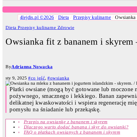
4lejdis.pl ©2026
/
Dieta
/
Przepisy kulinarne
/
Owsianka f
Dieta
Przepisy kulinarne
Zdrowie
Owsianka fit z bananem i skyrem –
By
Adrianna Nowacka
sty 9, 2025
#co jeść
,
#owsianka
Płatki owsiane (mogą być gotowane lub moczone na
pożywnego, smacznego i lekkiego. Banan zapewnia 
delikatnej kwaskowatości i wspiera regenerację mię
pomysłu na śniadanie lub przekąskę.
Przepis na owsiankę z bananem i skyrem
Dlaczego warto dodać banana i skyr do owsianki?
FAQ o płatkach owsianych z bananem i skyrem