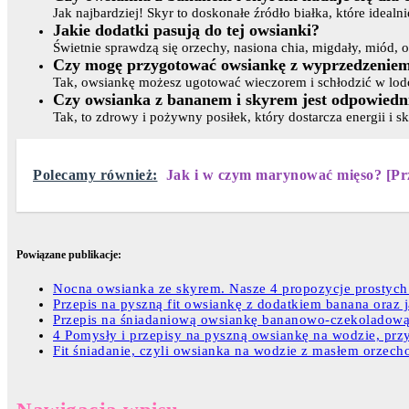
Jak najbardziej! Skyr to doskonałe źródło białka, które ideal
Jakie dodatki pasują do tej owsianki?
Świetnie sprawdzą się orzechy, nasiona chia, migdały, miód
Czy mogę przygotować owsiankę z wyprzedzenie
Tak, owsiankę możesz ugotować wieczorem i schłodzić w lodó
Czy owsianka z bananem i skyrem jest odpowiedni
Tak, to zdrowy i pożywny posiłek, który dostarcza energii i
Polecamy również:
Jak i w czym marynować mięso? [Pr
Powiązane publikacje:
Nocna owsianka ze skyrem. Nasze 4 propozycje prostych
Przepis na pyszną fit owsiankę z dodatkiem banana oraz j
Przepis na śniadaniową owsiankę bananowo-czekoladową
4 Pomysły i przepisy na pyszną owsiankę na wodzie, pr
Fit śniadanie, czyli owsianka na wodzie z masłem orze