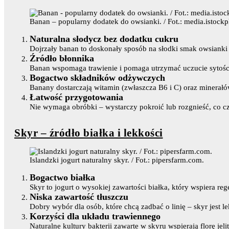
Banan – popularny dodatek do owsianki. / Fot.: media.istock
Naturalna słodycz bez dodatku cukru
Dojrzały banan to doskonały sposób na słodki smak owsianki
Źródło błonnika
Banan wspomaga trawienie i pomaga utrzymać uczucie sytości n
Bogactwo składników odżywczych
Banany dostarczają witamin (zwłaszcza B6 i C) oraz minerałów
Łatwość przygotowania
Nie wymaga obróbki – wystarczy pokroić lub rozgnieść, co c
Skyr – źródło białka i lekkości
Islandzki jogurt naturalny skyr. / Fot.: pipersfarm.com.
Bogactwo białka
Skyr to jogurt o wysokiej zawartości białka, który wspiera re
Niska zawartość tłuszczu
Dobry wybór dla osób, które chcą zadbać o linię – skyr jest l
Korzyści dla układu trawiennego
Naturalne kultury bakterii zawarte w skyru wspierają florę jeli