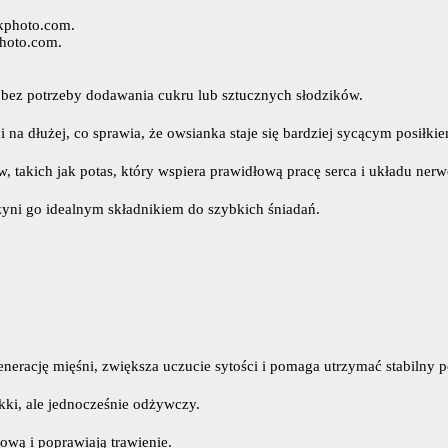
photo.com.
 bez potrzeby dodawania cukru lub sztucznych słodzików.
a dłużej, co sprawia, że owsianka staje się bardziej sycącym posiłki
, takich jak potas, który wspiera prawidłową pracę serca i układu ner
zyni go idealnym składnikiem do szybkich śniadań.
generację mięśni, zwiększa uczucie sytości i pomaga utrzymać stabilny p
ekki, ale jednocześnie odżywczy.
tową i poprawiają trawienie.