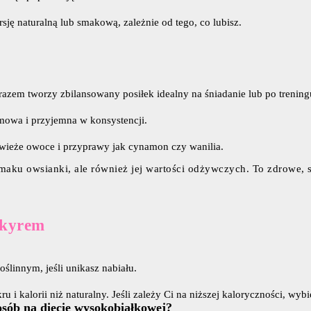
ję naturalną lub smakową, zależnie od tego, co lubisz.
razem tworzy zbilansowany posiłek idealny na śniadanie lub po trening
emowa i przyjemna w konsystencji.
świeże owoce i przyprawy jak cynamon czy wanilia.
maku owsianki, ale również jej wartości odżywczych. To zdrowe, 
skyrem
ślinnym, jeśli unikasz nabiału.
i kalorii niż naturalny. Jeśli zależy Ci na niższej kaloryczności, wybi
osób na diecie wysokobiałkowej?