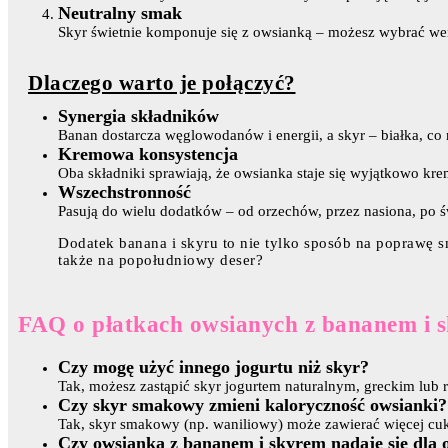
Neutralny smak
Skyr świetnie komponuje się z owsianką – możesz wybrać wers
Dlaczego warto je połączyć?
Synergia składników
Banan dostarcza węglowodanów i energii, a skyr – białka, co 
Kremowa konsystencja
Oba składniki sprawiają, że owsianka staje się wyjątkowo kr
Wszechstronność
Pasują do wielu dodatków – od orzechów, przez nasiona, po 
Dodatek banana i skyru to nie tylko sposób na poprawę s
także na popołudniowy deser?
FAQ o płatkach owsianych z bananem i 
Czy mogę użyć innego jogurtu niż skyr?
Tak, możesz zastąpić skyr jogurtem naturalnym, greckim lub ro
Czy skyr smakowy zmieni kaloryczność owsianki?
Tak, skyr smakowy (np. waniliowy) może zawierać więcej cukru 
Czy owsianka z bananem i skyrem nadaje się dla 