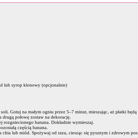
d lub syrop klonowy (opcjonalnie)
soli. Gotuj na małym ogniu przez 5–7 minut, mieszając, aż płatki będą
a drugą połowę zostaw na dekorację.
iej rozgniecionego banana. Dokładnie wymieszaj.
pozostałą częścią banana.
na chia lub miód. Spożywaj od razu, ciesząc się pysznym i zdrowym pos