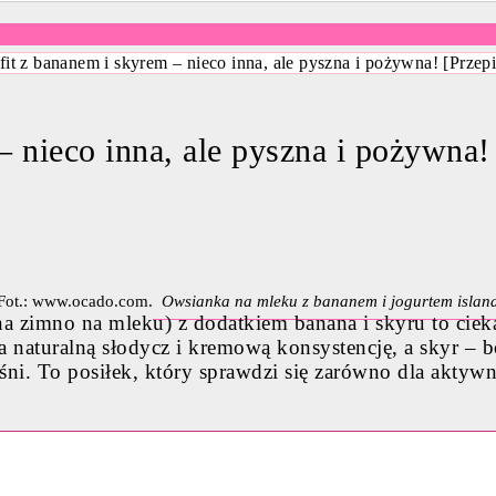
it z bananem i skyrem – nieco inna, ale pyszna i pożywna! [Przepi
 nieco inna, ale pyszna i pożywna! 
Owsianka na mleku z bananem i jogurtem island
 zimno na mleku) z dodatkiem banana i skyru to ciekaw
naturalną słodycz i kremową konsystencję, a skyr – bo
śni. To posiłek, który sprawdzi się zarówno dla aktywn