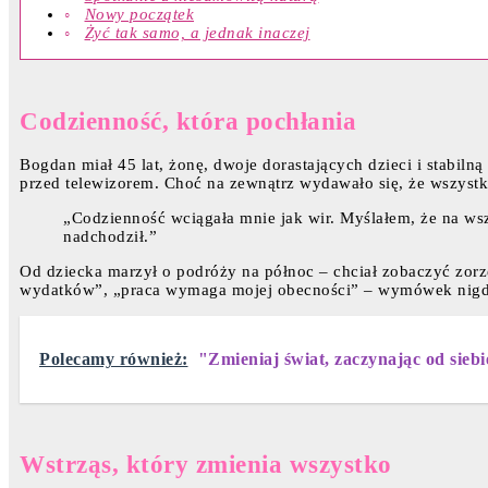
Nowy początek
Żyć tak samo, a jednak inaczej
Codzienność, która pochłania
Bogdan miał 45 lat, żonę, dwoje dorastających dzieci i stabil
przed telewizorem. Choć na zewnątrz wydawało się, że wszystko
„Codzienność wciągała mnie jak wir. Myślałem, że na ws
nadchodził.”
Od dziecka marzył o podróży na północ – chciał zobaczyć zorzę 
wydatków”, „praca wymaga mojej obecności” – wymówek nigd
Polecamy również:
"Zmieniaj świat, zaczynając od siebie.
Wstrząs, który zmienia wszystko