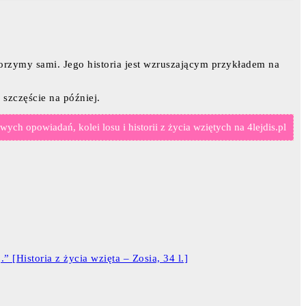
tworzymy sami. Jego historia jest wzruszającym przykładem na
 szczęście na później.
ych opowiadań, kolei losu i historii z życia wziętych na 4lejdis.pl
” [Historia z życia wzięta – Zosia, 34 l.]