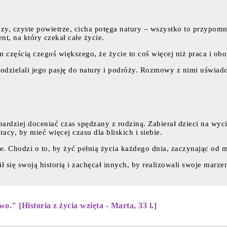
zy, czyste powietrze, cicha potęga natury – wszystko to przypomn
nt, na który czekał całe życie.
em częścią czegoś większego, że życie to coś więcej niż praca i ob
odzielali jego pasję do natury i podróży. Rozmowy z nimi uświado
rdziej doceniać czas spędzany z rodziną. Zabierał dzieci na wyci
cy, by mieć więcej czasu dla bliskich i siebie.
ie. Chodzi o to, by żyć pełnią życia każdego dnia, zaczynając od
 się swoją historią i zachęcał innych, by realizowali swoje marzen
." [Historia z życia wzięta - Marta, 33 l.]