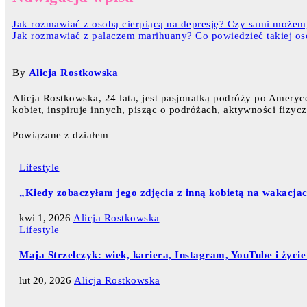
Jak rozmawiać z osobą cierpiącą na depresję? Czy sami możem
Jak rozmawiać z palaczem marihuany? Co powiedzieć takiej os
By
Alicja Rostkowska
Alicja Rostkowska, 24 lata, jest pasjonatką podróży po Ameryce
kobiet, inspiruje innych, pisząc o podróżach, aktywności fizy
Powiązane z działem
Lifestyle
„Kiedy zobaczyłam jego zdjęcia z inną kobietą na wakacjach
kwi 1, 2026
Alicja Rostkowska
Lifestyle
Maja Strzelczyk: wiek, kariera, Instagram, YouTube i życie
lut 20, 2026
Alicja Rostkowska