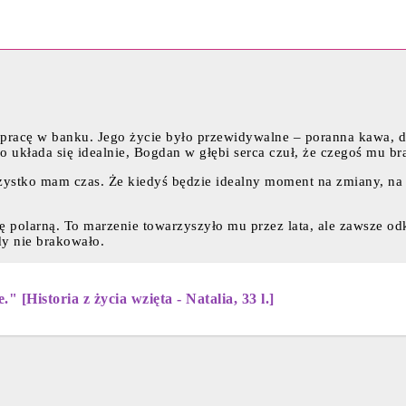
ną pracę w banku. Jego życie było przewidywalne – poranna kawa,
 układa się idealnie, Bogdan w głębi serca czuł, że czegoś mu br
zystko mam czas. Że kiedyś będzie idealny moment na zmiany, na 
polarną. To marzenie towarzyszyło mu przez lata, ale zawsze odkła
y nie brakowało.
" [Historia z życia wzięta - Natalia, 33 l.]