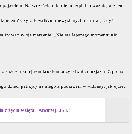
ojazdem. Na szczęście nikt nie ucierpiał poważnie, ale ten
łby końcem? Czy żałowałbym niewysłanych maili w pracy?
zrealizować swoje marzenie. „Nie ma lepszego momentu niż
nak z każdym kolejnym krokiem odzyskiwał entuzjazm. Z pomocą
ego dzieci patrzyły na niego z podziwem – widziały, jak ojciec
z życia wzięta - Andrzej, 35 l.]