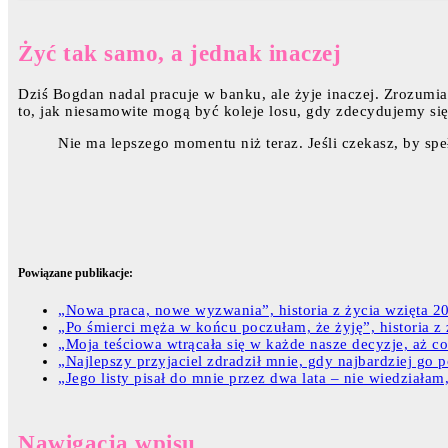
Żyć tak samo, a jednak inaczej
Dziś Bogdan nadal pracuje w banku, ale żyje inaczej. Zrozumiał
to, jak niesamowite mogą być koleje losu, gdy zdecydujemy się
Nie ma lepszego momentu niż teraz. Jeśli czekasz, by speł
Powiązane publikacje:
„Nowa praca, nowe wyzwania”, historia z życia wzięta 20-
„Po śmierci męża w końcu poczułam, że żyję”, historia z ż
„Moja teściowa wtrącała się w każde nasze decyzje, aż co
„Najlepszy przyjaciel zdradził mnie, gdy najbardziej go po
„Jego listy pisał do mnie przez dwa lata – nie wiedziałam,
Nawigacja wpisu