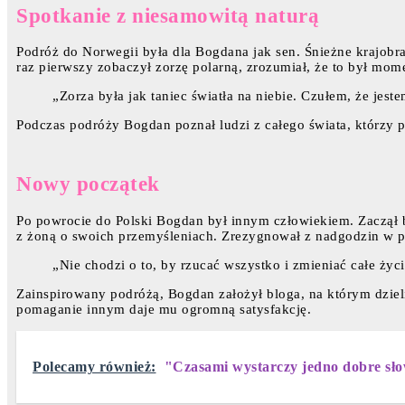
Spotkanie z niesamowitą naturą
Podróż do Norwegii była dla Bogdana jak sen. Śnieżne krajobra
raz pierwszy zobaczył zorzę polarną, zrozumiał, że to był mome
„Zorza była jak taniec światła na niebie. Czułem, że jest
Podczas podróży Bogdan poznał ludzi z całego świata, którzy p
Nowy początek
Po powrocie do Polski Bogdan był innym człowiekiem. Zaczął ba
z żoną o swoich przemyśleniach. Zrezygnował z nadgodzin w pra
„Nie chodzi o to, by rzucać wszystko i zmieniać całe życ
Zainspirowany podróżą, Bogdan założył bloga, na którym dzielił
pomaganie innym daje mu ogromną satysfakcję.
Polecamy również:
"Czasami wystarczy jedno dobre słowo