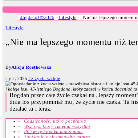
4lejdis.pl ©2026
/
Lifestyle
/
„Nie ma lepszego momentu ni
Lifestyle
„Nie ma lepszego momentu niż tera
By
Alicja Rostkowska
sty 2, 2025
#z życia wzięte
i koleje losu 45-letniego Bogdana, który zaczął w końcu doceniać tu 
Bogdan przez całe życie czekał na „lepszy moment
dnia los przypomniał mu, że życie nie czeka. Ta hi
działać tu i teraz.
Codzienność, która pochłania
Wstrząs, który zmienia wszystko
Pierwszy krok ku marzeniom
Spotkanie z niesamowitą naturą