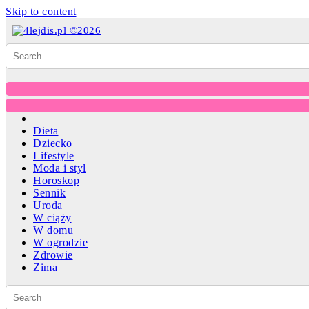
Skip to content
Dieta
Dziecko
Lifestyle
Moda i styl
Horoskop
Sennik
Uroda
W ciąży
W domu
W ogrodzie
Zdrowie
Zima