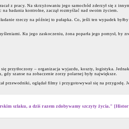
ał z pracy. Na skrzyżowaniu jego samochód zderzył się z innym p
c na badania kontrolne, zaczął rozmyślać nad swoim życiem.
dkładanie rzeczy na później to pułapka. Co, jeśli ten wypadek by
emyśleniami. Ku jego zaskoczeniu, żona poparła jego pomysł, by 
się przytłoczony – organizacja wyjazdu, koszty, logistyka. Jed
, gdy szanse na zobaczenie zorzy polarnej były największe.
tał przewodniki, oglądał filmy i przygotowywał się na przygodę. J
kim szlaku, a dziś razem zdobywamy szczyty życia." [Historia 