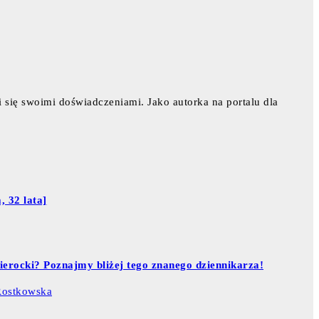
i się swoimi doświadczeniami. Jako autorka na portalu dla
, 32 lata]
ierocki? Poznajmy bliżej tego znanego dziennikarza!
Rostkowska