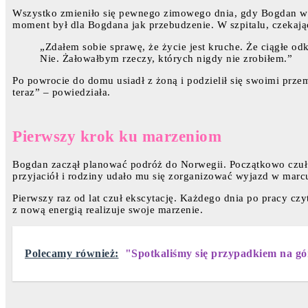
Wszystko zmieniło się pewnego zimowego dnia, gdy Bogdan wrac
moment był dla Bogdana jak przebudzenie. W szpitalu, czekają
„Zdałem sobie sprawę, że życie jest kruche. Że ciągłe o
Nie. Żałowałbym rzeczy, których nigdy nie zrobiłem.”
Po powrocie do domu usiadł z żoną i podzielił się swoimi prz
teraz” – powiedziała.
Pierwszy krok ku marzeniom
Bogdan zaczął planować podróż do Norwegii. Początkowo czuł 
przyjaciół i rodziny udało mu się zorganizować wyjazd w marcu
Pierwszy raz od lat czuł ekscytację. Każdego dnia po pracy czy
z nową energią realizuje swoje marzenie.
Polecamy również:
"Spotkaliśmy się przypadkiem na górs