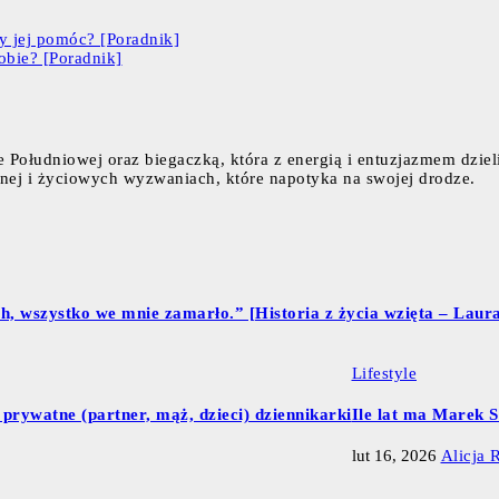
y jej pomóc? [Poradnik]
obie? [Poradnik]
 Południowej oraz biegaczką, która z energią i entuzjazmem dziel
cznej i życiowych wyzwaniach, które napotyka na swojej drodze.
, wszystko we mnie zamarło.” [Historia z życia wzięta – Laura
Lifestyle
 prywatne (partner, mąż, dzieci) dziennikarki
Ile lat ma Marek S
lut 16, 2026
Alicja 