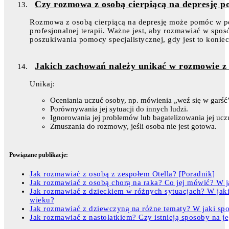
Czy rozmowa z osobą cierpiącą na depresję po
Rozmowa z osobą cierpiącą na depresję może pomóc w pop
profesjonalnej terapii. Ważne jest, aby rozmawiać w spo
poszukiwania pomocy specjalistycznej, gdy jest to konie
Jakich zachowań należy unikać w rozmowie z 
Unikaj:
Oceniania uczuć osoby, np. mówienia „weź się w garść
Porównywania jej sytuacji do innych ludzi.
Ignorowania jej problemów lub bagatelizowania jej ucz
Zmuszania do rozmowy, jeśli osoba nie jest gotowa.
Powiązane publikacje:
Jak rozmawiać z osobą z zespołem Otella? [Poradnik]
Jak rozmawiać z osobą chorą na raka? Co jej mówić? W j
Jak rozmawiać z dzieckiem w różnych sytuacjach? W jak
wieku?
Jak rozmawiać z dziewczyną na różne tematy? W jaki sp
Jak rozmawiać z nastolatkiem? Czy istnieją sposoby na j