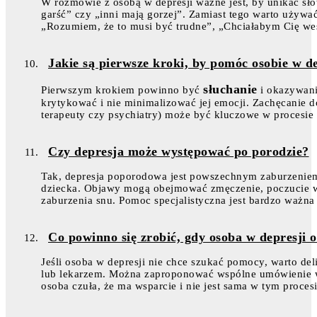
W rozmowie z osobą w depresji ważne jest, by unikać słów
garść” czy „inni mają gorzej”. Zamiast tego warto używa
„Rozumiem, że to musi być trudne”, „Chciałabym Cię wes
Jakie są pierwsze kroki, by pomóc osobie w de
słuchanie
Pierwszym krokiem powinno być
i okazywanie
krytykować i nie minimalizować jej emocji. Zachęcanie 
terapeuty czy psychiatry) może być kluczowe w procesie 
Czy depresja może występować po porodzie?
Tak, depresja poporodowa jest powszechnym zaburzeniem,
dziecka. Objawy mogą obejmować zmęczenie, poczucie wi
zaburzenia snu. Pomoc specjalistyczna jest bardzo ważn
Co powinno się zrobić, gdy osoba w depresji
Jeśli osoba w depresji nie chce szukać pomocy, warto de
lub lekarzem. Można zaproponować wspólne umówienie wi
osoba czuła, że ma wsparcie i nie jest sama w tym procesi