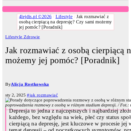
4lejdis.pl ©2026
/
Lifestyle
/
Jak rozmawiać z
osobą cierpiącą na depresję? Czy sami możemy
jej pomóc? [Poradnik]
Lifestyle
Zdrowie
Jak rozmawiać z osobą cierpiącą 
możemy jej pomóc? [Poradnik]
By
Alicja Rostkowska
sty 2, 2025
#jak rozmawiać
poprowadzenia rozmowy z osobą w różnym stadium depresji. / Fot.:
Depresja to jedna z najczęstszych i najbardziej z
każdego, bez względu na wiek, płeć czy status spo
cierpiącą na depresję, jest kluczowe w procesie jej
temat depresji – od początkowych symptomów, prze