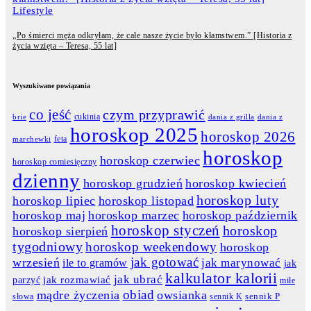
Lifestyle
„Po śmierci męża odkryłam, że całe nasze życie było kłamstwem.” [Historia z
życia wzięta – Teresa, 55 lat]
Wyszukiwane powiązania
co jeść
czym przyprawić
cukinia
dania z grilla
dania z
brie
horoskop 2025
horoskop 2026
feta
marchewki
horoskop
horoskop czerwiec
horoskop comiesięczny
dzienny
horoskop grudzień
horoskop kwiecień
horoskop luty
horoskop lipiec
horoskop listopad
horoskop maj
horoskop marzec
horoskop październik
horoskop styczeń
horoskop
horoskop sierpień
tygodniowy
horoskop weekendowy
horoskop
jak gotować
wrzesień
jak marynować
ile to gramów
jak
kalkulator kalorii
jak ubrać
jak rozmawiać
parzyć
miłe
obiad
mądre życzenia
owsianka
słowa
sennik K
sennik P