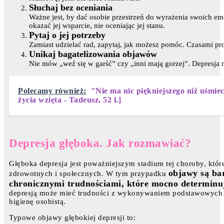
Słuchaj bez oceniania
Ważne jest, by dać osobie przestrzeń do wyrażenia swoich emoc
okazać jej wsparcie, nie oceniając jej stanu.
Pytaj o jej potrzeby
Zamiast udzielać rad, zapytaj, jak możesz pomóc. Czasami pro
Unikaj bagatelizowania objawów
Nie mów „weź się w garść” czy „inni mają gorzej”. Depresja n
Polecamy również:
"Nie ma nic piękniejszego niż uśmiec
życia wzięta - Tadeusz, 52 l.]
Depresja głęboka. Jak rozmawiać?
Głęboka depresja jest poważniejszym stadium tej choroby, kt
objawy są bar
zdrowotnych i społecznych. W tym przypadku
chronicznymi trudnościami, które mocno determinu
depresją może mieć trudności z wykonywaniem podstawowych cz
higienę osobistą.
Typowe objawy głębokiej depresji to: