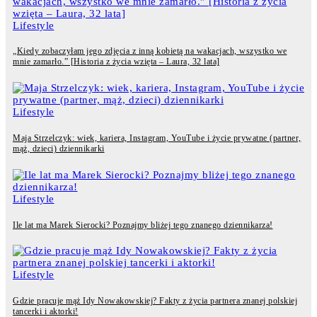
Lifestyle
„Kiedy zobaczyłam jego zdjęcia z inną kobietą na wakacjach, wszystko we
mnie zamarło.” [Historia z życia wzięta – Laura, 32 lata]
Lifestyle
Maja Strzelczyk: wiek, kariera, Instagram, YouTube i życie prywatne (partner,
mąż, dzieci) dziennikarki
Lifestyle
Ile lat ma Marek Sierocki? Poznajmy bliżej tego znanego dziennikarza!
Lifestyle
Gdzie pracuje mąż Idy Nowakowskiej? Fakty z życia partnera znanej polskiej
tancerki i aktorki!