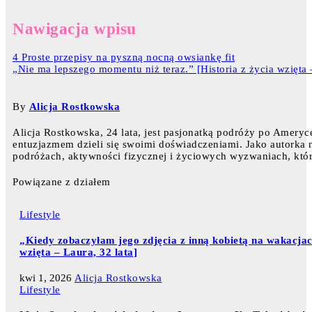
Nawigacja wpisu
4 Proste przepisy na pyszną nocną owsiankę fit
„Nie ma lepszego momentu niż teraz.” [Historia z życia wzięta 
By
Alicja Rostkowska
Alicja Rostkowska, 24 lata, jest pasjonatką podróży po Ameryce
entuzjazmem dzieli się swoimi doświadczeniami. Jako autorka na
podróżach, aktywności fizycznej i życiowych wyzwaniach, któr
Powiązane z działem
Lifestyle
„Kiedy zobaczyłam jego zdjęcia z inną kobietą na wakacjac
wzięta – Laura, 32 lata]
kwi 1, 2026
Alicja Rostkowska
Lifestyle