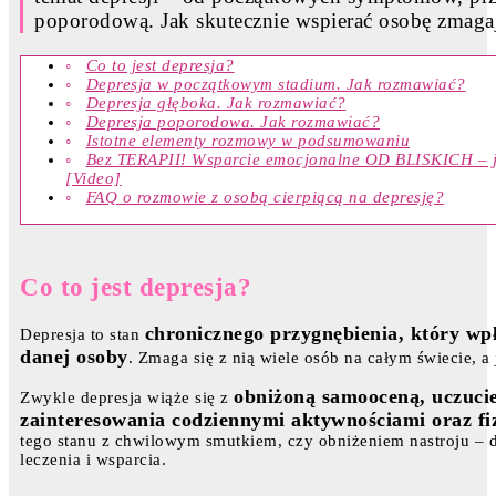
poporodową. Jak skutecznie wspierać osobę zmagaj
Co to jest depresja?
Depresja w początkowym stadium. Jak rozmawiać?
Depresja głęboka. Jak rozmawiać?
Depresja poporodowa. Jak rozmawiać?
Istotne elementy rozmowy w podsumowaniu
Bez TERAPII! Wsparcie emocjonalne OD BLISKICH – jak
[Video]
FAQ o rozmowie z osobą cierpiącą na depresję?
Co to jest depresja?
chronicznego przygnębienia, który wpł
Depresja to stan
danej osoby
. Zmaga się z nią wiele osób na całym świecie, a
obniżoną samooceną, uczuci
Zwykle depresja wiąże się z
zainteresowania codziennymi aktywnościami oraz f
tego stanu z chwilowym smutkiem, czy obniżeniem nastroju – 
leczenia i wsparcia.