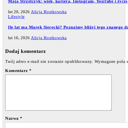
Maja Strzelczyk: wiek, kariera, Instagram, YouTube i życie
lut 20, 2026
Alicja Rostkowska
Lifestyle
Ile lat ma Marek Sierocki? Poznajmy bliżej tego znanego d
lut 16, 2026
Alicja Rostkowska
Dodaj komentarz
Twój adres e-mail nie zostanie opublikowany.
Wymagane pola 
Komentarz
*
Nazwa
*