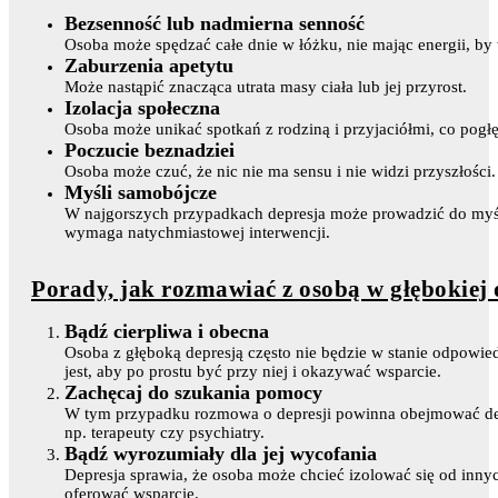
Bezsenność lub nadmierna senność
Osoba może spędzać całe dnie w łóżku, nie mając energii, by 
Zaburzenia apetytu
Może nastąpić znacząca utrata masy ciała lub jej przyrost.
Izolacja społeczna
Osoba może unikać spotkań z rodziną i przyjaciółmi, co pogł
Poczucie beznadziei
Osoba może czuć, że nic nie ma sensu i nie widzi przyszłości.
Myśli samobójcze
W najgorszych przypadkach depresja może prowadzić do myśl
wymaga natychmiastowej interwencji.
Porady, jak rozmawiać z osobą w głębokiej 
Bądź cierpliwa i obecna
Osoba z głęboką depresją często nie będzie w stanie odpowie
jest, aby po prostu być przy niej i okazywać wsparcie.
Zachęcaj do szukania pomocy
W tym przypadku rozmowa o depresji powinna obejmować delik
np. terapeuty czy psychiatry.
Bądź wyrozumiały dla jej wycofania
Depresja sprawia, że osoba może chcieć izolować się od innyc
oferować wsparcie.