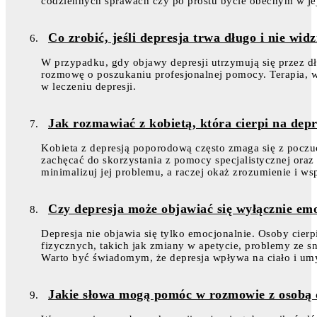
codziennych sprawach czy po prostu bycie obecnym w jej 
Co zrobić, jeśli depresja trwa długo i nie wi
W przypadku, gdy objawy depresji utrzymują się przez dł
rozmowę o poszukaniu profesjonalnej pomocy. Terapia, w
w leczeniu depresji.
Jak rozmawiać z kobietą, która cierpi na de
Kobieta z depresją poporodową często zmaga się z pocz
zachęcać do skorzystania z pomocy specjalistycznej ora
minimalizuj jej problemu, a raczej okaż zrozumienie i ws
Czy depresja może objawiać się wyłącznie em
Depresja nie objawia się tylko emocjonalnie. Osoby cie
fizycznych, takich jak zmiany w apetycie, problemy ze s
Warto być świadomym, że depresja wpływa na ciało i umy
Jakie słowa mogą pomóc w rozmowie z osobą c