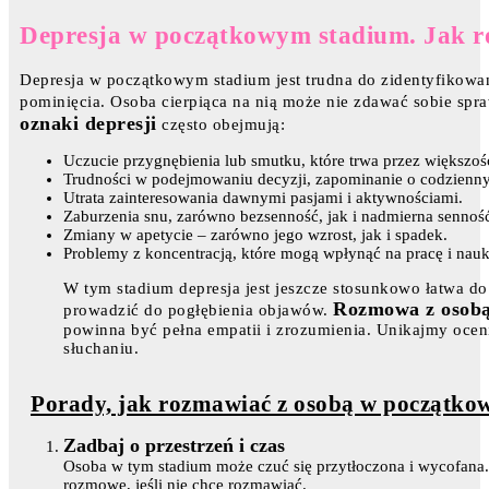
Depresja w początkowym stadium. Jak 
Depresja w początkowym stadium jest trudna do zidentyfikowa
pominięcia. Osoba cierpiąca na nią może nie zdawać sobie spra
oznaki depresji
często obejmują:
Uczucie przygnębienia lub smutku, które trwa przez większoś
Trudności w podejmowaniu decyzji, zapominanie o codzienn
Utrata zainteresowania dawnymi pasjami i aktywnościami.
Zaburzenia snu, zarówno bezsenność, jak i nadmierna sennoś
Zmiany w apetycie – zarówno jego wzrost, jak i spadek.
Problemy z koncentracją, które mogą wpłynąć na pracę i nauk
W tym stadium depresja jest jeszcze stosunkowo łatwa d
Rozmowa z osobą
prowadzić do pogłębienia objawów.
powinna być pełna empatii i zrozumienia. Unikajmy oceni
słuchaniu.
Porady, jak rozmawiać z osobą w początko
Zadbaj o przestrzeń i czas
Osoba w tym stadium może czuć się przytłoczona i wycofana. 
rozmowę, jeśli nie chce rozmawiać.