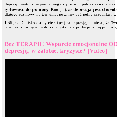
depresji, metody wsparcia mogą się różnić, jednak zawsze ważn
gotowość do pomocy
depresja jest choro
. Pamiętaj, że
dlatego rozmowy na ten temat powinny być pełne szacunku i wr
Jeśli jesteś blisko osoby cierpiącej na depresję, pamiętaj, że Tw
również o zachęceniu do skorzystania z profesjonalnej pomocy,
Bez TERAPII! Wsparcie emocjonalne OD
depresją, w żałobie, kryzysie? [Video]