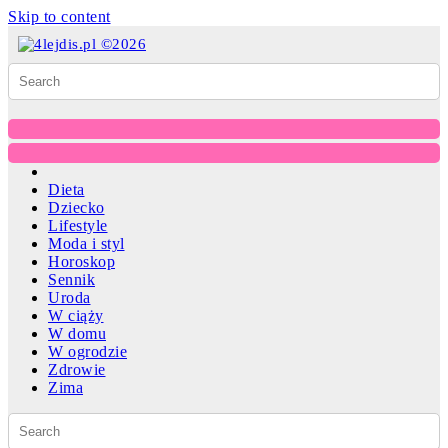
Skip to content
Dieta
Dziecko
Lifestyle
Moda i styl
Horoskop
Sennik
Uroda
W ciąży
W domu
W ogrodzie
Zdrowie
Zima