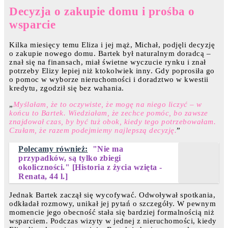
Decyzja o zakupie domu i prośba o
wsparcie
Kilka miesięcy temu Eliza i jej mąż, Michał, podjęli decyzję
o zakupie nowego domu. Bartek był naturalnym doradcą –
znał się na finansach, miał świetne wyczucie rynku i znał
potrzeby Elizy lepiej niż ktokolwiek inny. Gdy poprosiła go
o pomoc w wyborze nieruchomości i doradztwo w kwestii
kredytu, zgodził się bez wahania.
„
Myślałam, że to oczywiste, że mogę na niego liczyć – w
końcu to Bartek. Wiedziałam, że zechce pomóc, bo zawsze
znajdował czas, by być tuż obok, kiedy tego potrzebowałam.
Czułam, że razem podejmiemy najlepszą decyzję.
”
Polecamy również:
"Nie ma
przypadków, są tylko zbiegi
okoliczności." [Historia z życia wzięta -
Renata, 44 l.]
Jednak Bartek zaczął się wycofywać. Odwoływał spotkania,
odkładał rozmowy, unikał jej pytań o szczegóły. W pewnym
momencie jego obecność stała się bardziej formalnością niż
wsparciem. Podczas wizyty w jednej z nieruchomości, kiedy