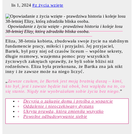
lis 1, 2024
#z życia wzięte
Opowiadanie z życia wzięte - prawdziwa historia i koleje losu
38-letniej Elizy, którą zdradziła bliska osoba.
Eliza, 38-letnia kobieta, zbudowała swoje życie na stabilnym
fundamencie pracy, miłości i przyjaźni. Jej przyjaciel,
Bartek, był przy niej od czasów liceum – wspólne sekrety,
długie rozmowy, wzajemna pomoc przy wszystkich
życiowych zakrętach sprawiły, że byli sobie bliżsi niż
rodzeństwo. Eliza była przekonana, że Bartka zna jak nikt
inny i że zawsze może na niego liczyć.
„
Zawsze czułam, że Bartek jest moją bratnią duszą – kimś,
kto był, jest i zawsze będzie tuż obok, bez względu na to, co
się stanie. Nigdy nie wyobrażałam sobie życia bez niego.
”
Decyzja o zakupie domu i prośba o wsparcie
Oddalenie i nieoczekiwany dystans
Ukryta prawda, która zmieniła wszystko
Powolne odbudowywanie siebie