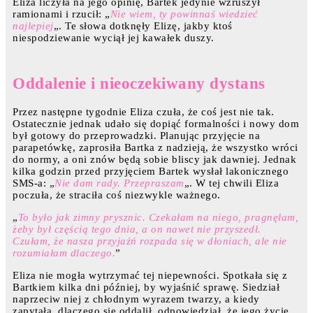
Eliza liczyła na jego opinię, Bartek jedynie wzruszył
ramionami i rzucił: „
Nie wiem, ty powinnaś wiedzieć
najlepiej
„. Te słowa dotknęły Elizę, jakby ktoś
niespodziewanie wyciął jej kawałek duszy.
Oddalenie i nieoczekiwany dystans
Przez następne tygodnie Eliza czuła, że coś jest nie tak.
Ostatecznie jednak udało się dopiąć formalności i nowy dom
był gotowy do przeprowadzki. Planując przyjęcie na
parapetówkę, zaprosiła Bartka z nadzieją, że wszystko wróci
do normy, a oni znów będą sobie bliscy jak dawniej. Jednak
kilka godzin przed przyjęciem Bartek wysłał lakonicznego
SMS-a: „
Nie dam rady. Przepraszam
„. W tej chwili Eliza
poczuła, że straciła coś niezwykle ważnego.
„
To było jak zimny prysznic. Czekałam na niego, pragnęłam,
żeby był częścią tego dnia, a on nawet nie przyszedł.
Czułam, że nasza przyjaźń rozpada się w dłoniach, ale nie
rozumiałam dlaczego.
”
Eliza nie mogła wytrzymać tej niepewności. Spotkała się z
Bartkiem kilka dni później, by wyjaśnić sprawę. Siedział
naprzeciw niej z chłodnym wyrazem twarzy, a kiedy
zapytała, dlaczego się oddalił, odpowiedział, że jego życie