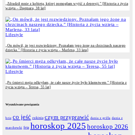
„Zdradził mnie z kobietą, której pomogłam wyjść z depresji.” [Historia z życia
wzięta – Dagmara, 38 lat]
Lifestyle
„On mówił, że jest rozwiedziony. Poznałam jego żonę na chrzcinach naszego
dziecka.” [Historia z życia wzięta – Marlena, 33 lata]
Lifestyle
„Po śmierci męża odkryłam, że całe nasze życie było kłamstwem.” [Historia z
życia wzięta – Teresa, 55 lat]
Wyszukiwane powiązania
co jeść
czym przyprawić
cukinia
dania z grilla
dania z
brie
horoskop 2025
horoskop 2026
feta
marchewki