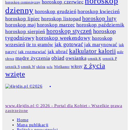
horoskop
horoskop czerwiec
horoskop comiesięczny
dzienny
horoskop grudzień
horoskop kwiecień
horoskop luty
horoskop lipiec
horoskop listopad
horoskop maj
horoskop marzec
horoskop październik
horoskop styczeń
horoskop
horoskop sierpień
tygodniowy
horoskop weekendowy
horoskop
jak gotować
wrzesień
jak marynować
ile to gramów
jak
kalkulator kalorii
jak ubrać
jak rozmawiać
parzyć
miłe
obiad
mądre życzenia
owsianka
słowa
sennik K
sennik P
z życia
włosy
skóra
sennik S
sennik W
Wielkanoc
tofu
wzięte
www.4lejdis.pl © 2026 - Portal dla Kobiet - Wszelkie prawa
zastrzeżone
Home
Mapa publikacji
Polityka prywatności