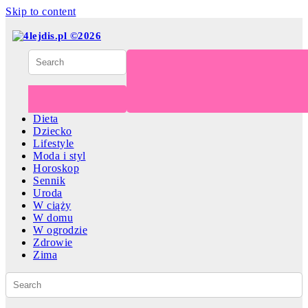
Skip to content
Dieta
Dziecko
Lifestyle
Moda i styl
Horoskop
Sennik
Uroda
W ciąży
W domu
W ogrodzie
Zdrowie
Zima