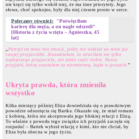
nie kręci się tylko wokół niej, że ma inne priorytety. Jego
słowa, choć spokojne, były dla niej ciosem prosto w serce.
Polecamy również:
"Poświęciłam
karierę dla męża, a on nagle odszedł"
[Historia z życia wzięta – Agnieszka, 45
lat]
„
Patrzył na mnie bez emocji, jakby nie widział we mnie już
swojej przyjaciółki. Zrozumiałam, że straciłam nie tylko
najlepszego przyjaciela, ale także część siebie. Nasza
przyjaźń, którą uważałam za niezmienną, legła w gruzach.
”
Ukryta prawda, która zmieniła
wszystko
Kilka miesięcy później Eliza dowiedziała się o prawdziwym
powodzie odsunięcia się Bartka. Okazało się, że miał romans
z kobietą, która nie akceptowała jego bliskiej relacji z Elizą.
To właśnie z powodu tego związku ich przyjaźń zaczęła się
rozpadać – Bartek wybrał relację z kimś, kto nie chciał, by
Eliza była obecna w jego życiu.