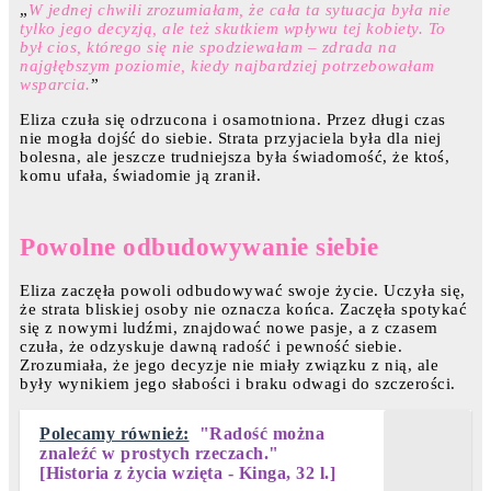
„
W jednej chwili zrozumiałam, że cała ta sytuacja była nie
tylko jego decyzją, ale też skutkiem wpływu tej kobiety. To
był cios, którego się nie spodziewałam – zdrada na
najgłębszym poziomie, kiedy najbardziej potrzebowałam
wsparcia.
”
Eliza czuła się odrzucona i osamotniona. Przez długi czas
nie mogła dojść do siebie. Strata przyjaciela była dla niej
bolesna, ale jeszcze trudniejsza była świadomość, że ktoś,
komu ufała, świadomie ją zranił.
Powolne odbudowywanie siebie
Eliza zaczęła powoli odbudowywać swoje życie. Uczyła się,
że strata bliskiej osoby nie oznacza końca. Zaczęła spotykać
się z nowymi ludźmi, znajdować nowe pasje, a z czasem
czuła, że odzyskuje dawną radość i pewność siebie.
Zrozumiała, że jego decyzje nie miały związku z nią, ale
były wynikiem jego słabości i braku odwagi do szczerości.
Polecamy również:
"Radość można
znaleźć w prostych rzeczach."
[Historia z życia wzięta - Kinga, 32 l.]