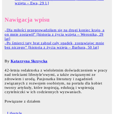
wzięta – Ewa, 29 l.]
Nawigacja wpisu
„Dla miłości przeprowadziłam się na drugi koniec kraju, a
on mnie zostawił” [historia z życia wzięta – Weronika, 29
lat]
„Po śmierci taty brat zabrał cały spadek, zostawiając mnie
bez niczego” [historia z życia wzięta – Barbara, 50 lat]
By
Katarzyna Skrzycka
42-letnia redaktorka z wieloletnim doświadczeniem w pracy
nad treściami lifestyle'owymi, a także związanymi ze
zdrowiem i urodą. Pasjonatka literatury i zagadnień
związanych z rozwojem osobistym, na portalu dla kobiet
tworzy artykuły, które inspirują, edukują i wspierają
czytelniczki w ich codziennych wyzwaniach.
Powiązane z działem
Lifestyle