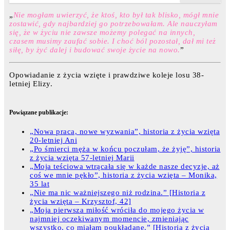
„
Nie mogłam uwierzyć, że ktoś, kto był tak blisko, mógł mnie
zostawić, gdy najbardziej go potrzebowałam. Ale nauczyłam
się, że w życiu nie zawsze możemy polegać na innych,
czasem musimy zaufać sobie. I choć ból pozostał, dał mi też
siłę, by żyć dalej i budować swoje życie na nowo.
”
Opowiadanie z życia wzięte i prawdziwe koleje losu 38-
letniej Elizy.
Powiązane publikacje:
„Nowa praca, nowe wyzwania”, historia z życia wzięta
20-letniej Ani
„Po śmierci męża w końcu poczułam, że żyję”, historia
z życia wzięta 57-letniej Marii
„Moja teściowa wtrącała się w każde nasze decyzje, aż
coś we mnie pękło”, historia z życia wzięta – Monika,
35 lat
„Nie ma nic ważniejszego niż rodzina.” [Historia z
życia wzięta – Krzysztof, 42]
„Moja pierwsza miłość wróciła do mojego życia w
najmniej oczekiwanym momencie, zmieniając
wszystko, co miałam poukładane.” [Historia z życia