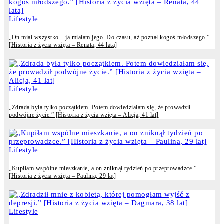
Lifestyle
„On miał wszystko – ja miałam jego. Do czasu, aż poznał kogoś młodszego.”
[Historia z życia wzięta – Renata, 44 lata]
Lifestyle
„Zdrada była tylko początkiem. Potem dowiedziałam się, że prowadził
podwójne życie.” [Historia z życia wzięta – Alicja, 41 lat]
Lifestyle
„Kupiłam wspólne mieszkanie, a on zniknął tydzień po przeprowadzce.”
[Historia z życia wzięta – Paulina, 29 lat]
Lifestyle