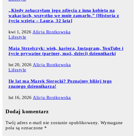
„Kiedy zobaczyłam jego zdjęcia z inną kobietą na
wakacjach, wszystko we mnie zamarło.” [Historia z
życia wzięta – Laura, 32 lata]
kwi 1, 2026
Alicja Rostkowska
Lifestyle
Maja Strzelczyk: wiek, kariera, Instagram, YouTube i
życie prywatne (partner, mąż, dzieci) dziennikarki
lut 20, 2026
Alicja Rostkowska
Lifestyle
Ile lat ma Marek Sierocki? Poznajmy bliżej tego
znanego dziennikarza!
lut 16, 2026
Alicja Rostkowska
Dodaj komentarz
Twój adres e-mail nie zostanie opublikowany.
Wymagane
pola są oznaczone
*