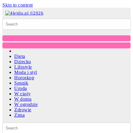
Skip to content
Dieta
Dziecko
Lifestyle
Moda i styl
Horoskop
Sennik
Uroda
W ciąży
W domu
W ogrodzie
Zdrowie
Zima