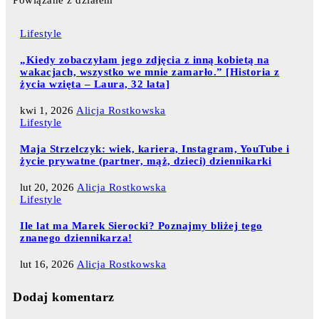
Powiązane z działem
Lifestyle
„Kiedy zobaczyłam jego zdjęcia z inną kobietą na
wakacjach, wszystko we mnie zamarło.” [Historia z
życia wzięta – Laura, 32 lata]
kwi 1, 2026
Alicja Rostkowska
Lifestyle
Maja Strzelczyk: wiek, kariera, Instagram, YouTube i
życie prywatne (partner, mąż, dzieci) dziennikarki
lut 20, 2026
Alicja Rostkowska
Lifestyle
Ile lat ma Marek Sierocki? Poznajmy bliżej tego
znanego dziennikarza!
lut 16, 2026
Alicja Rostkowska
Dodaj komentarz