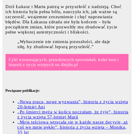
Dziś Łukasz i Marta patrzą w przyszłość z nadzieją. Choć
ich historia była pełna bólu, nauczyła ich, jak ważne są
szczerość, wzajemne zrozumienie i chęć naprawiania
błędów. Dla Łukasza zdrada nie była końcem – była
początkiem zmian, które pozwoliły mu zbudować życie
pełne większej autentyczności i bliskości.
„Wybaczenie nie zmienia przeszłości, ale daje
siłę, by zbudować lepszą przyszłość.”
Cykl wzruszających, prawdziwych opowiadań, kolei losu i
historii z życia wziętych na 4lejdis.pl
Powiązane publikacje:
„Nowa praca, nowe wyzwania”, historia z życia wzięta
20-letniej Ani
„Po śmierci męża w końcu poczułam, że żyję”, historia
z życia wzięta 57-letniej Marii
„Moja teściowa wtrącała się w każde nasze decyzje, aż
coś we mnie pękło”, historia z życia wzięta – Monika,
35 lat