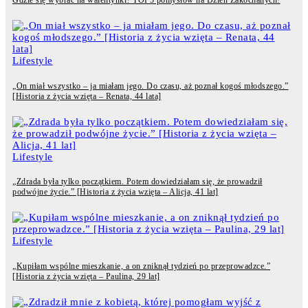
Gdzie się wybrać na walentynki? TOP5 pomysłów na Dzień Zakochanych!
Lifestyle
„On miał wszystko – ja miałam jego. Do czasu, aż poznał kogoś młodszego.”
[Historia z życia wzięta – Renata, 44 lata]
Lifestyle
„Zdrada była tylko początkiem. Potem dowiedziałam się, że prowadził
podwójne życie.” [Historia z życia wzięta – Alicja, 41 lat]
Lifestyle
„Kupiłam wspólne mieszkanie, a on zniknął tydzień po przeprowadzce.”
[Historia z życia wzięta – Paulina, 29 lat]