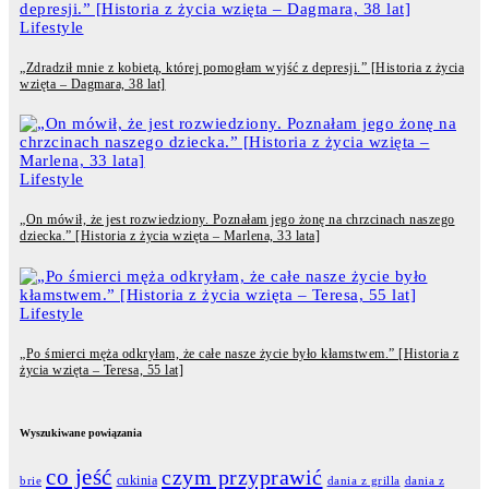
Lifestyle
„Zdradził mnie z kobietą, której pomogłam wyjść z depresji.” [Historia z życia
wzięta – Dagmara, 38 lat]
Lifestyle
„On mówił, że jest rozwiedziony. Poznałam jego żonę na chrzcinach naszego
dziecka.” [Historia z życia wzięta – Marlena, 33 lata]
Lifestyle
„Po śmierci męża odkryłam, że całe nasze życie było kłamstwem.” [Historia z
życia wzięta – Teresa, 55 lat]
Wyszukiwane powiązania
co jeść
czym przyprawić
cukinia
dania z grilla
dania z
brie