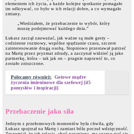
elementem ich życia, a każde kolejne spotkanie pomagało
im odkrywać, co było w ich relacji dobre, a co wymagało
zmiany.
„Wiedziałem, że przebaczenie to wybór, który
muszę podejmować każdego dnia.”
Łukasz zaczął zauważać, jak ważne są małe gesty –
codzienne rozmowy, wspólne spędzanie czasu, szczere
zainteresowanie drugą osobą. Stopniowo przestawał patrzeć
na Martę przez pryzmat zdrady, a zaczynał widzieć ją jako
partnerkę, która – tak jak on – pragnie naprawić to, co
zostało zniszczone.
Polecamy również:
Gotowe mądre
życzenia imieninowe dla szefowej [45
pomysłów i inspiracji]
Przebaczenie jako siła
Jednym z przełomowych momentów była chwila, gdy
Łukasz spojrzał na Martę i zamiast bólu poczuł wdzięczność.
Zrozumiał, że ich relacja, choć poraniona, ma szansę stać się