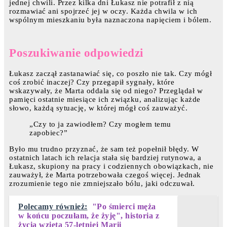
jednej chwili. Przez kilka dni Łukasz nie potrafił z nią
rozmawiać ani spojrzeć jej w oczy. Każda chwila w ich
wspólnym mieszkaniu była naznaczona napięciem i bólem.
Poszukiwanie odpowiedzi
Łukasz zaczął zastanawiać się, co poszło nie tak. Czy mógł
coś zrobić inaczej? Czy przegapił sygnały, które
wskazywały, że Marta oddala się od niego? Przeglądał w
pamięci ostatnie miesiące ich związku, analizując każde
słowo, każdą sytuację, w której mógł coś zauważyć.
„Czy to ja zawiodłem? Czy mogłem temu
zapobiec?”
Było mu trudno przyznać, że sam też popełnił błędy. W
ostatnich latach ich relacja stała się bardziej rutynowa, a
Łukasz, skupiony na pracy i codziennych obowiązkach, nie
zauważył, że Marta potrzebowała czegoś więcej. Jednak
zrozumienie tego nie zmniejszało bólu, jaki odczuwał.
Polecamy również:
"Po śmierci męża
w końcu poczułam, że żyję", historia z
życia wzięta 57-letniej Marii