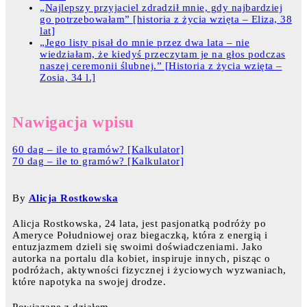
„Najlepszy przyjaciel zdradził mnie, gdy najbardziej
go potrzebowałam” [historia z życia wzięta – Eliza, 38
lat]
„Jego listy pisał do mnie przez dwa lata – nie
wiedziałam, że kiedyś przeczytam je na głos podczas
naszej ceremonii ślubnej.” [Historia z życia wzięta –
Zosia, 34 l.]
Nawigacja wpisu
60 dag – ile to gramów? [Kalkulator]
70 dag – ile to gramów? [Kalkulator]
By
Alicja Rostkowska
Alicja Rostkowska, 24 lata, jest pasjonatką podróży po
Ameryce Południowej oraz biegaczką, która z energią i
entuzjazmem dzieli się swoimi doświadczeniami. Jako
autorka na portalu dla kobiet, inspiruje innych, pisząc o
podróżach, aktywności fizycznej i życiowych wyzwaniach,
które napotyka na swojej drodze.