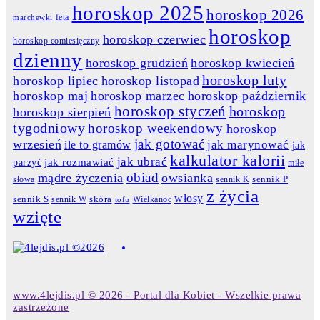
horoskop 2025
horoskop 2026
feta
marchewki
horoskop
horoskop czerwiec
horoskop comiesięczny
dzienny
horoskop grudzień
horoskop kwiecień
horoskop luty
horoskop lipiec
horoskop listopad
horoskop maj
horoskop marzec
horoskop październik
horoskop styczeń
horoskop
horoskop sierpień
tygodniowy
horoskop weekendowy
horoskop
jak gotować
wrzesień
jak marynować
ile to gramów
jak
kalkulator kalorii
jak ubrać
jak rozmawiać
parzyć
miłe
obiad
mądre życzenia
owsianka
słowa
sennik K
sennik P
z życia
włosy
skóra
sennik S
sennik W
Wielkanoc
tofu
wzięte
www.4lejdis.pl © 2026 - Portal dla Kobiet - Wszelkie prawa
zastrzeżone