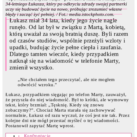
34-letniego Łukasza, który po odkryciu zdrady swojej partnerki
uczy się budować życie na nowo, próbując zrozumieć własne
błędy i zacząć żyć pełniej. / Fot.: media.istockphoto.com.
Łukasz miał 34 lata, kiedy jego życie nagle
runęło. Od lat był w związku z Martą, kobietą,
którą uważał za swoją bratnią duszę. Byli razem
od czasów studiów, wspólnie przeżyli wzloty i
upadki, budując życie pełne ciepła i zaufania.
Dlatego tamten wieczór, kiedy przypadkiem
natknął się na wiadomość w telefonie Marty,
zmienił wszystko.
„Nie chciałem tego przeczytać, ale nie mogłem
odwrócić wzroku.”
Łukasz, przypadkiem sięgając po telefon Marty, zauważył,
że przyszła do niej wiadomość. Był to krótki, ale wymowny
tekst, który brzmiał: „Tęsknię. Kiedy się znowu
zobaczymy?”. Chociaż Marta starała się zachowywać
normalnie, Łukasz od razu wyczuł, że coś jest nie tak. Przez
kolejne dni nie mógł przestać myśleć o tej wiadomości.
Postanowił zapytać Martę wprost.
Konfrontacja