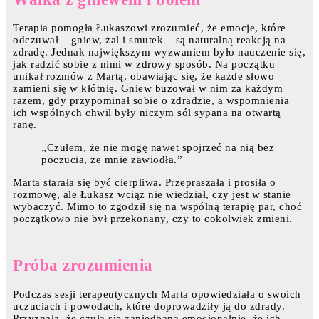
Terapia pomogła Łukaszowi zrozumieć, że emocje, które
odczuwał – gniew, żal i smutek – są naturalną reakcją na
zdradę. Jednak największym wyzwaniem było nauczenie się,
jak radzić sobie z nimi w zdrowy sposób. Na początku
unikał rozmów z Martą, obawiając się, że każde słowo
zamieni się w kłótnię. Gniew buzował w nim za każdym
razem, gdy przypominał sobie o zdradzie, a wspomnienia
ich wspólnych chwil były niczym sól sypana na otwartą
ranę.
„Czułem, że nie mogę nawet spojrzeć na nią bez
poczucia, że mnie zawiodła.”
Marta starała się być cierpliwa. Przepraszała i prosiła o
rozmowę, ale Łukasz wciąż nie wiedział, czy jest w stanie
wybaczyć. Mimo to zgodził się na wspólną terapię par, choć
początkowo nie był przekonany, czy to cokolwiek zmieni.
Próba zrozumienia
Podczas sesji terapeutycznych Marta opowiedziała o swoich
uczuciach i powodach, które doprowadziły ją do zdrady.
Przyznała, że czuła się zaniedbana emocjonalnie, że ich