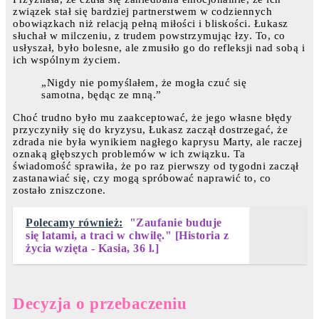
związek stał się bardziej partnerstwem w codziennych
obowiązkach niż relacją pełną miłości i bliskości. Łukasz
słuchał w milczeniu, z trudem powstrzymując łzy. To, co
usłyszał, było bolesne, ale zmusiło go do refleksji nad sobą i
ich wspólnym życiem.
„Nigdy nie pomyślałem, że mogła czuć się
samotna, będąc ze mną.”
Choć trudno było mu zaakceptować, że jego własne błędy
przyczyniły się do kryzysu, Łukasz zaczął dostrzegać, że
zdrada nie była wynikiem nagłego kaprysu Marty, ale raczej
oznaką głębszych problemów w ich związku. Ta
świadomość sprawiła, że po raz pierwszy od tygodni zaczął
zastanawiać się, czy mogą spróbować naprawić to, co
zostało zniszczone.
Polecamy również:
"Zaufanie buduje
się latami, a traci w chwilę." [Historia z
życia wzięta - Kasia, 36 l.]
Decyzja o przebaczeniu