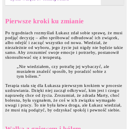
Pierwsze kroki ku zmianie
Po tygodniach rozmyślań Łukasz zdał sobie sprawę, że musi
podjąć decyzję – albo spróbować odbudować ich związek,
albo odejść i zacząć wszystko od nowa. Wiedział, że
niezależnie od wyboru, jego życie już nigdy nie będzie takie
samo. Aby zrozumieć swoje emocje i potrzeby, postanowił
skonsultować się z terapeutą.
„Nie wiedziałem, czy potrafię jej wybaczyć, ale
musiałem znaleźć sposób, by poradzić sobie z
tym bólem.”
Terapia stała się dla Łukasza pierwszym krokiem w procesie
uzdrawiania. Dzięki niej zaczął odkrywać, kim jest i czego
naprawdę chce od życia. Zrozumiał, że zdrada Marty, choć
bolesna, była sygnałem, że coś w ich związku wymagało
uwagi i pracy. To nie była łatwa droga, ale Łukasz wiedział,
że musi nią podążyć, by odzyskać spokój i pewność siebie.
Walka z gniewem i bólem