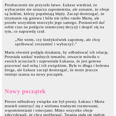
Przebaczenie nie przyszło łatwo. Łukasz wiedział, że
wybaczenie nie oznacza zapomnienia, ale uznanie, że oboje
są ludźmi, którzy popełniają błędy. Zaczął dostrzegać, że
trzymanie się gniewu i bólu nie tylko raniło Martę, ale
przede wszystkim niszczyło jego samego. Postanowił dać
sobie czas na podjęcie ostatecznej decyzji i skupić się na
tym, co naprawdę czuł.
„Nie wiem, czy kiedykolwiek zapomnę, ale chcę
spróbować zrozumieć i wybaczyć.”
Marta również podjęła działania, by odbudować ich relację.
Przestała unikać trudnych tematów, otwarcie mówiła o
swoich uczuciach i zapewniała Łukasza, że jest gotowa
pracować nad sobą i ich związkiem. Była to długa i bolesna
droga, ale Łukasz zaczął dostrzegać, że może jeszcze
istnieje szansa na nowy początek.
Nowy początek
Proces odbudowy związku nie był prosty. Łukasz i Marta
musieli zmierzyć się z wieloma trudnymi rozmowami,
wspomnieniami i emocjami. Mimo wszystko oboje
zdecydowali, że chcą spróbować. Terapia stała się stałym