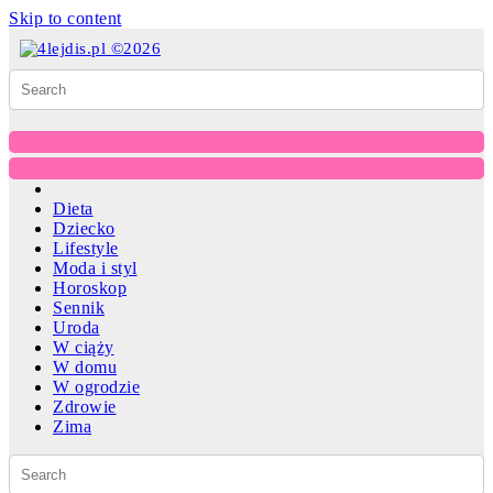
Skip to content
Dieta
Dziecko
Lifestyle
Moda i styl
Horoskop
Sennik
Uroda
W ciąży
W domu
W ogrodzie
Zdrowie
Zima