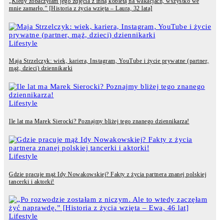
„Kiedy zobaczyłam jego zdjęcia z inną kobietą na wakacjach, wszystko we
mnie zamarło.” [Historia z życia wzięta – Laura, 32 lata]
Lifestyle
Maja Strzelczyk: wiek, kariera, Instagram, YouTube i życie prywatne (partner,
mąż, dzieci) dziennikarki
Lifestyle
Ile lat ma Marek Sierocki? Poznajmy bliżej tego znanego dziennikarza!
Lifestyle
Gdzie pracuje mąż Idy Nowakowskiej? Fakty z życia partnera znanej polskiej
tancerki i aktorki!
Lifestyle