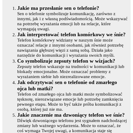
Jakie ma przesłanie sen o telefonie?
Sen o telefonie symbolizuje komunikację, zarówno z
innymi, jak i z własną podświadomością. Może wskazywać
na potrzebę wyrażania emocji lub na relacje, które
wymagają uwagi.
Jak interpretować telefon komórkowy we śnie?
Telefon komórkowy widziany w naszym śnie może
oznaczać relacje z innymi osobami, jak również potrzebę
nawiązania głębszej więzi z samą sobą. Działa jako
narzędzie do komunikacji i wyrażania swoich myśli.
Co symbolizuje zepsuty telefon w wizjach?
Zepsuty telefon wskazuje na trudności w komunikacji lub
blokady emocjonalne. Może oznaczać problemy z
wyrażaniem siebie lub niezrealizowane emocje.
Jak odczytywać sen o telefonie od zmarłego
ojca lub matki?
Telefon od zmarłego ojca lub matki może symbolizować
tęsknotę, nierozwiązane emocje lub potrzebę zamknięcia
pewnego etapu. Może to być także próba komunikacji z
osobą, której już nie ma.
Jakie znaczenie ma dzwoniący telefon we śnie?
Dźwięk dzwoniącego telefonu jest sygnałem nadchodzącej
zmiany lub ważnego wydarzenia. Może to oznaczać, że
coś wymaga Twojej uwagi, a komunikacja staje się