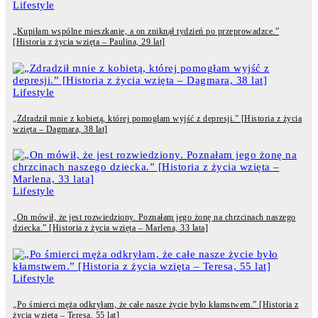
Lifestyle
„Kupiłam wspólne mieszkanie, a on zniknął tydzień po przeprowadzce.”
[Historia z życia wzięta – Paulina, 29 lat]
Lifestyle
„Zdradził mnie z kobietą, której pomogłam wyjść z depresji.” [Historia z życia
wzięta – Dagmara, 38 lat]
Lifestyle
„On mówił, że jest rozwiedziony. Poznałam jego żonę na chrzcinach naszego
dziecka.” [Historia z życia wzięta – Marlena, 33 lata]
Lifestyle
„Po śmierci męża odkryłam, że całe nasze życie było kłamstwem.” [Historia z
życia wzięta – Teresa, 55 lat]