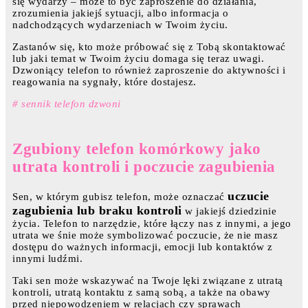
się wydarzy – może to być zaproszenie do działania,
zrozumienia jakiejś sytuacji, albo informacja o
nadchodzących wydarzeniach w Twoim życiu.
Zastanów się, kto może próbować się z Tobą skontaktować
lub jaki temat w Twoim życiu domaga się teraz uwagi.
Dzwoniący telefon to również zaproszenie do aktywności i
reagowania na sygnały, które dostajesz.
# sennik telefon dzwoni
Zgubiony telefon komórkowy jako
utrata kontroli i poczucie zagubienia
uczucie
Sen, w którym gubisz telefon, może oznaczać
zagubienia lub braku kontroli
w jakiejś dziedzinie
życia. Telefon to narzędzie, które łączy nas z innymi, a jego
utrata we śnie może symbolizować poczucie, że nie masz
dostępu do ważnych informacji, emocji lub kontaktów z
innymi ludźmi.
Taki sen może wskazywać na Twoje lęki związane z utratą
kontroli, utratą kontaktu z samą sobą, a także na obawy
przed niepowodzeniem w relacjach czy sprawach