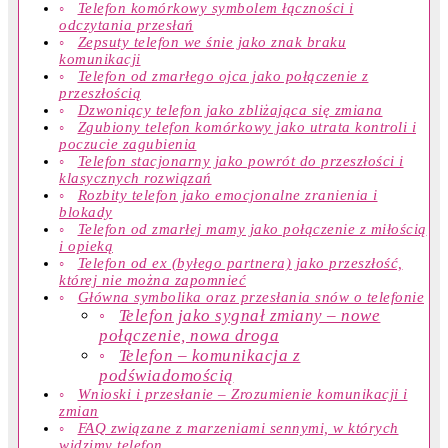
Telefon komórkowy symbolem łączności i
odczytania przesłań
Zepsuty telefon we śnie jako znak braku
komunikacji
Telefon od zmarłego ojca jako połączenie z
przeszłością
Dzwoniący telefon jako zbliżająca się zmiana
Zgubiony telefon komórkowy jako utrata kontroli i
poczucie zagubienia
Telefon stacjonarny jako powrót do przeszłości i
klasycznych rozwiązań
Rozbity telefon jako emocjonalne zranienia i
blokady
Telefon od zmarłej mamy jako połączenie z miłością
i opieką
Telefon od ex (byłego partnera) jako przeszłość,
której nie można zapomnieć
Główna symbolika oraz przesłania snów o telefonie
Telefon jako sygnał zmiany – nowe
połączenie, nowa droga
Telefon – komunikacja z
podświadomością
Wnioski i przesłanie – Zrozumienie komunikacji i
zmian
FAQ związane z marzeniami sennymi, w których
widzimy telefon