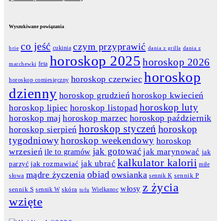
Wyszukiwane powiązania
co jeść
czym przyprawić
cukinia
dania z grilla
dania z
brie
horoskop 2025
horoskop 2026
feta
marchewki
horoskop
horoskop czerwiec
horoskop comiesięczny
dzienny
horoskop grudzień
horoskop kwiecień
horoskop luty
horoskop lipiec
horoskop listopad
horoskop maj
horoskop marzec
horoskop październik
horoskop styczeń
horoskop
horoskop sierpień
tygodniowy
horoskop weekendowy
horoskop
jak gotować
wrzesień
jak marynować
ile to gramów
jak
kalkulator kalorii
jak ubrać
jak rozmawiać
parzyć
miłe
obiad
mądre życzenia
owsianka
słowa
sennik K
sennik P
z życia
włosy
skóra
sennik S
sennik W
Wielkanoc
tofu
wzięte