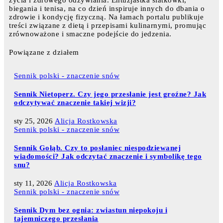
życia i zdrowego odżywiania. Entuzjastka siatkówki,
biegania i tenisa, na co dzień inspiruje innych do dbania o
zdrowie i kondycję fizyczną. Na łamach portalu publikuje
treści związane z dietą i przepisami kulinarnymi, promując
zrównoważone i smaczne podejście do jedzenia.
Powiązane z działem
Sennik polski - znaczenie snów
Sennik Nietoperz. Czy jego przesłanie jest groźne? Jak
odczytywać znaczenie takiej wizji?
sty 25, 2026
Alicja Rostkowska
Sennik polski - znaczenie snów
Sennik Gołąb. Czy to posłaniec niespodziewanej
wiadomości? Jak odczytać znaczenie i symbolikę tego
snu?
sty 11, 2026
Alicja Rostkowska
Sennik polski - znaczenie snów
Sennik Dym bez ognia: zwiastun niepokoju i
tajemniczego przesłania