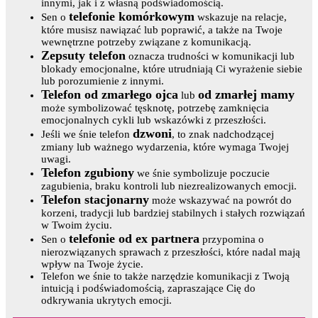
innymi, jak i z własną podświadomością.
telefonie komórkowym
Sen o
wskazuje na relacje,
które musisz nawiązać lub poprawić, a także na Twoje
wewnętrzne potrzeby związane z komunikacją.
Zepsuty telefon
oznacza trudności w komunikacji lub
blokady emocjonalne, które utrudniają Ci wyrażenie siebie
lub porozumienie z innymi.
Telefon od zmarłego ojca
od zmarłej mamy
lub
może symbolizować tęsknotę, potrzebę zamknięcia
emocjonalnych cykli lub wskazówki z przeszłości.
dzwoni
Jeśli we śnie telefon
, to znak nadchodzącej
zmiany lub ważnego wydarzenia, które wymaga Twojej
uwagi.
Telefon zgubiony
we śnie symbolizuje poczucie
zagubienia, braku kontroli lub niezrealizowanych emocji.
Telefon stacjonarny
może wskazywać na powrót do
korzeni, tradycji lub bardziej stabilnych i stałych rozwiązań
w Twoim życiu.
telefonie od ex partnera
Sen o
przypomina o
nierozwiązanych sprawach z przeszłości, które nadal mają
wpływ na Twoje życie.
Telefon we śnie to także narzędzie komunikacji z Twoją
intuicją i podświadomością, zapraszające Cię do
odkrywania ukrytych emocji.