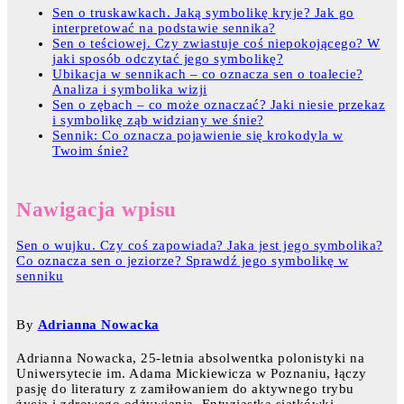
Sen o truskawkach. Jaką symbolikę kryje? Jak go
interpretować na podstawie sennika?
Sen o teściowej. Czy zwiastuje coś niepokojącego? W
jaki sposób odczytać jego symbolikę?
Ubikacja w sennikach – co oznacza sen o toalecie?
Analiza i symbolika wizji
Sen o zębach – co może oznaczać? Jaki niesie przekaz
i symbolikę ząb widziany we śnie?
Sennik: Co oznacza pojawienie się krokodyla w
Twoim śnie?
Nawigacja wpisu
Sen o wujku. Czy coś zapowiada? Jaka jest jego symbolika?
Co oznacza sen o jeziorze? Sprawdź jego symbolikę w
senniku
By
Adrianna Nowacka
Adrianna Nowacka, 25-letnia absolwentka polonistyki na
Uniwersytecie im. Adama Mickiewicza w Poznaniu, łączy
pasję do literatury z zamiłowaniem do aktywnego trybu