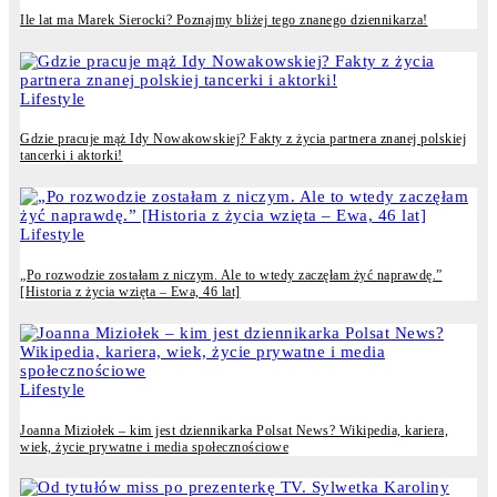
Ile lat ma Marek Sierocki? Poznajmy bliżej tego znanego dziennikarza!
Lifestyle
Gdzie pracuje mąż Idy Nowakowskiej? Fakty z życia partnera znanej polskiej
tancerki i aktorki!
Lifestyle
„Po rozwodzie zostałam z niczym. Ale to wtedy zaczęłam żyć naprawdę.”
[Historia z życia wzięta – Ewa, 46 lat]
Lifestyle
Joanna Miziołek – kim jest dziennikarka Polsat News? Wikipedia, kariera,
wiek, życie prywatne i media społecznościowe