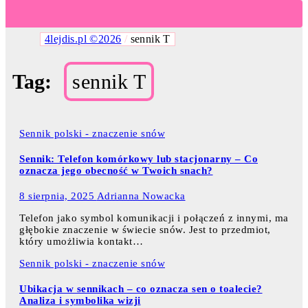
4lejdis.pl ©2026
/
sennik T
Tag:
sennik T
Sennik polski - znaczenie snów
Sennik: Telefon komórkowy lub stacjonarny – Co
oznacza jego obecność w Twoich snach?
8 sierpnia, 2025
Adrianna Nowacka
Telefon jako symbol komunikacji i połączeń z innymi, ma
głębokie znaczenie w świecie snów. Jest to przedmiot,
który umożliwia kontakt…
Sennik polski - znaczenie snów
Ubikacja w sennikach – co oznacza sen o toalecie?
Analiza i symbolika wizji