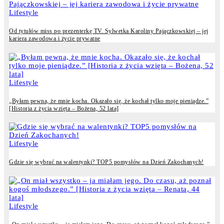
Lifestyle
Od tytułów miss po prezenterkę TV. Sylwetka Karoliny Pajączkowskiej – jej
kariera zawodowa i życie prywatne
Lifestyle
„Byłam pewna, że mnie kocha. Okazało się, że kochał tylko moje pieniądze.”
[Historia z życia wzięta – Bożena, 52 lata]
Lifestyle
Gdzie się wybrać na walentynki? TOP5 pomysłów na Dzień Zakochanych!
Lifestyle