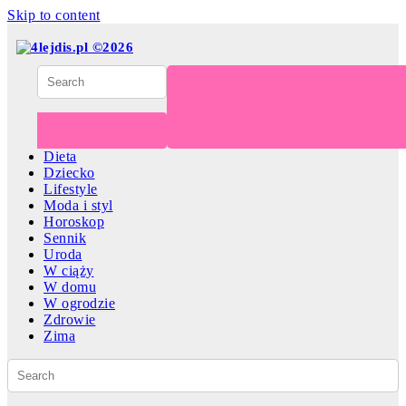
Skip to content
Dieta
Dziecko
Lifestyle
Moda i styl
Horoskop
Sennik
Uroda
W ciąży
W domu
W ogrodzie
Zdrowie
Zima