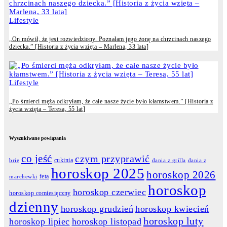
Lifestyle
„On mówił, że jest rozwiedziony. Poznałam jego żonę na chrzcinach naszego
dziecka.” [Historia z życia wzięta – Marlena, 33 lata]
Lifestyle
„Po śmierci męża odkryłam, że całe nasze życie było kłamstwem.” [Historia z
życia wzięta – Teresa, 55 lat]
Wyszukiwane powiązania
co jeść
czym przyprawić
cukinia
dania z grilla
dania z
brie
horoskop 2025
horoskop 2026
feta
marchewki
horoskop
horoskop czerwiec
horoskop comiesięczny
dzienny
horoskop grudzień
horoskop kwiecień
horoskop luty
horoskop lipiec
horoskop listopad