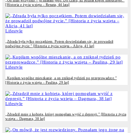
„On miał wszystko – ja miałam jego. Do czasu, aż poznał kogoś młodszego.”
[Historia z życia wzięta – Renata, 44 lata]
Lifestyle
„Zdrada była tylko początkiem. Potem dowiedziałam się, że prowadził
podwójne życie.” [Historia z życia wzięta – Alicja, 41 lat]
Lifestyle
„Kupiłam wspólne mieszkanie, a on zniknął tydzień po przeprowadzce.”
[Historia z życia wzięta – Paulina, 29 lat]
Lifestyle
„Zdradził mnie z kobietą, której pomogłam wyjść z depresji.” [Historia z życia
wzięta – Dagmara, 38 lat]