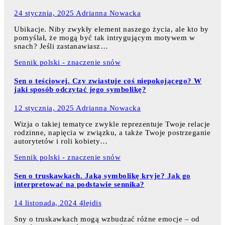
24 stycznia, 2025
Adrianna Nowacka
Ubikacje. Niby zwykły element naszego życia, ale kto by
pomyślał, że mogą być tak intrygującym motywem w
snach? Jeśli zastanawiasz…
Sennik polski - znaczenie snów
Sen o teściowej. Czy zwiastuje coś niepokojącego? W
jaki sposób odczytać jego symbolikę?
12 stycznia, 2025
Adrianna Nowacka
Wizja o takiej tematyce zwykle reprezentuje Twoje relacje
rodzinne, napięcia w związku, a także Twoje postrzeganie
autorytetów i roli kobiety…
Sennik polski - znaczenie snów
Sen o truskawkach. Jaką symbolikę kryje? Jak go
interpretować na podstawie sennika?
14 listopada, 2024
4lejdis
Sny o truskawkach mogą wzbudzać różne emocje – od