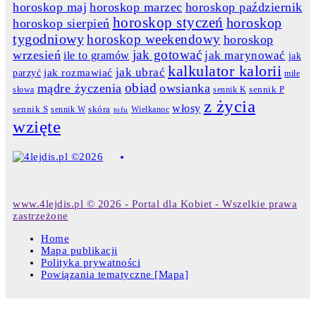
horoskop maj
horoskop marzec
horoskop październik
horoskop styczeń
horoskop
horoskop sierpień
tygodniowy
horoskop weekendowy
horoskop
jak gotować
wrzesień
jak marynować
ile to gramów
jak
kalkulator kalorii
jak ubrać
jak rozmawiać
parzyć
miłe
obiad
mądre życzenia
owsianka
słowa
sennik K
sennik P
z życia
włosy
skóra
sennik S
sennik W
Wielkanoc
tofu
wzięte
www.4lejdis.pl © 2026 - Portal dla Kobiet - Wszelkie prawa
zastrzeżone
Home
Mapa publikacji
Polityka prywatności
Powiązania tematyczne [Mapa]