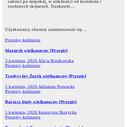
radości po niepokój, w zależności od kontekstu i
osobistych skojarzeń. Truskawki…
Użytkownicy również zainteresowali się ...
Przepisy kulinarne
Mazurek wielkanocny [Przepis]
3 kwietnia, 2026
Alicja Rostkowska
Przepisy kulinarne
Tradycyjny Żurek wielkanocny [Przepis]
2 kwietnia, 2026
Adrianna Nowacka
Przepisy kulinarne
Barszcz biały wielkanocny [Przepis]
1 kwietnia, 2026
Katarzyna Skrzycka
Przepisy kulinarne