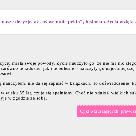
nasze decyzje, aż coś we mnie pękło", historia z życia wzięta 
życiu miała swoje powody. Życie nauczyło go, że nie ma nic złego
zarówno te radosne, jak i te bolesne – nauczyły go najcenniejszej 
cesowi.
 się nauczyłem, nie da się zapisać w książkach. To doświadczenie, 
, w wieku 55 lat, czuje się spełniony. Choć nie odniósł wielkich s
żyje w zgodzie ze sobą.
Cykl wzruszających, prawdziw