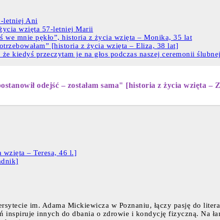
letniej Ani
ycia wzięta 57-letniej Marii
ś we mnie pękło”, historia z życia wzięta – Monika, 35 lat
trzebowałam” [historia z życia wzięta – Eliza, 38 lat]
 że kiedyś przeczytam je na głos podczas naszej ceremonii ślubnej.
stanowił odejść – zostałam sama" [historia z życia wzięta – Z
wzięta – Teresa, 46 l.]
adnik]
rsytecie im. Adama Mickiewicza w Poznaniu, łączy pasję do liter
eń inspiruje innych do dbania o zdrowie i kondycję fizyczną. Na ła