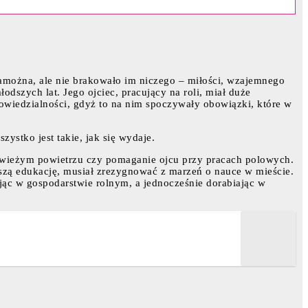
a zamożna, ale nie brakowało im niczego – miłości, wzajemnego
szych lat. Jego ojciec, pracujący na roli, miał duże
owiedzialności, gdyż to na nim spoczywały obowiązki, które w
zystko jest takie, jak się wydaje.
 świeżym powietrzu czy pomaganie ojcu przy pracach polowych.
lszą edukację, musiał zrezygnować z marzeń o nauce w mieście.
jąc w gospodarstwie rolnym, a jednocześnie dorabiając w