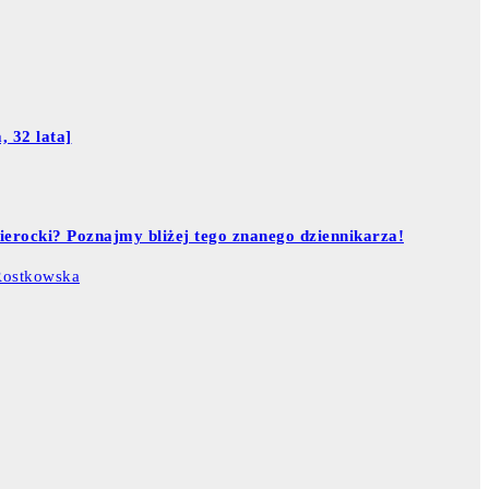
, 32 lata]
ierocki? Poznajmy bliżej tego znanego dziennikarza!
Rostkowska