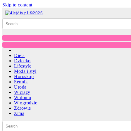
Skip to content
Dieta
Dziecko
Lifestyle
Moda i styl
Horoskop
Sennik
Uroda
W ciąży
W domu
W ogrodzie
Zdrowie
Zima