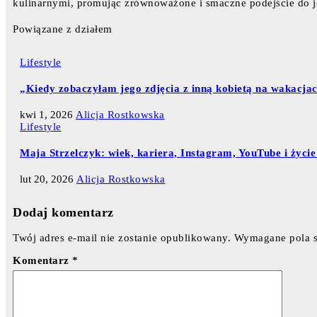
kulinarnymi, promując zrównoważone i smaczne podejście do j
Powiązane z działem
Lifestyle
„Kiedy zobaczyłam jego zdjęcia z inną kobietą na wakacjach
kwi 1, 2026
Alicja Rostkowska
Lifestyle
Maja Strzelczyk: wiek, kariera, Instagram, YouTube i życie
lut 20, 2026
Alicja Rostkowska
Dodaj komentarz
Twój adres e-mail nie zostanie opublikowany.
Wymagane pola 
Komentarz
*