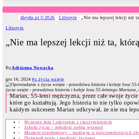
4lejdis.pl ©2026
/
Lifestyle
/
„Nie ma lepszej lekcji niż ta
Lifestyle
„Nie ma lepszej lekcji niż ta, któr
By
Adrianna Nowacka
gru 16, 2024
#z życia wzięte
życia wzięte - prawdziwa historia i koleje losu 55-letniego Mariana,
Marian, 55-letni mężczyzna, przez całe swoje życie 
które go kształtują. Jego historia to nie tylko opo
każdym sukcesem Marian odkrywał, że nie ma lepszej
Wczesne lata i zderzenie z rzeczywistością
Szkoła życia – młodość pełna wyzwań
Moment przełomowy – nadzieja w najciemniejszych ch
Doświadczenie i mądrość życiowa