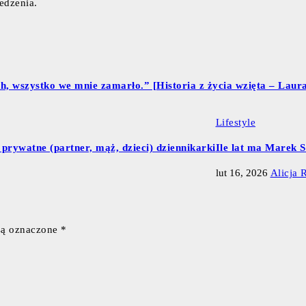
edzenia.
, wszystko we mnie zamarło.” [Historia z życia wzięta – Laura
Lifestyle
 prywatne (partner, mąż, dzieci) dziennikarki
Ile lat ma Marek S
lut 16, 2026
Alicja 
są oznaczone
*