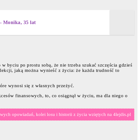
– Monika, 35 lat
 w byciu po prostu sobą, że nie trzeba szukać szczęścia gdzieś
lekcji, jaką można wynieść z życia: że każda trudność to
które wynosi się z własnych przeżyć.
ukcesów finansowych, to, co osiągnął w życiu, ma dla niego o
ych opowiadań, kolei losu i historii z życia wziętych na 4lejdis.pl