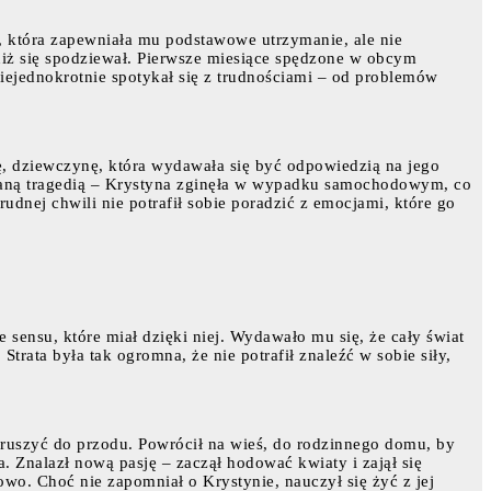
e, która zapewniała mu podstawowe utrzymanie, ale nie
 niż się spodziewał. Pierwsze miesiące spędzone w obcym
iejednokrotnie spotykał się z trudnościami – od problemów
ę, dziewczynę, która wydawała się być odpowiedzią na jego
kiwaną tragedią – Krystyna zginęła w wypadku samochodowym, co
udnej chwili nie potrafił sobie poradzić z emocjami, które go
sensu, które miał dzięki niej. Wydawało mu się, że cały świat
Strata była tak ogromna, że nie potrafił znaleźć w sobie siły,
 ruszyć do przodu. Powrócił na wieś, do rodzinnego domu, by
 Znalazł nową pasję – zaczął hodować kwiaty i zajął się
wo. Choć nie zapomniał o Krystynie, nauczył się żyć z jej