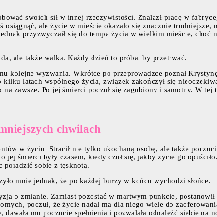
óbować swoich sił w innej rzeczywistości. Znalazł pracę w fabryc
ś osiągnąć, ale życie w mieście okazało się znacznie trudniejsze,
jednak przyzwyczaił się do tempa życia w wielkim mieście, choć n
da, ale także walka. Każdy dzień to próba, by przetrwać.
ło mu kolejne wyzwania. Wkrótce po przeprowadzce poznał Krystyn
 po kilku latach wspólnego życia, związek zakończył się nieocze
 zawsze. Po jej śmierci poczuł się zagubiony i samotny. W tej tr
mniejszych chwilach
ów w życiu. Stracił nie tylko ukochaną osobę, ale także poczucie 
 jej śmierci były czasem, kiedy czuł się, jakby życie go opuściło. 
 poradzić sobie z tęsknotą.
czyło mnie jednak, że po każdej burzy w końcu wychodzi słońce.
cyzja o zmianie. Zamiast pozostać w martwym punkcie, postanowił
mych, poczuł, że życie nadal ma dla niego wiele do zaoferowania.
 dawała mu poczucie spełnienia i pozwalała odnaleźć siebie na no