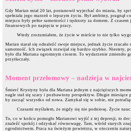
Gdy Marian miał 20 lat, postanowił wyjechać do miasta, by spr
spełniała jego marzeń o lepszym życiu. Był ambitny, pragnął co
miejscu były pełne samotności i tęsknoty za domem. Z czasem 
finansowych po napięcia w pracy.
Wtedy zrozumiałem, że życie w mieście to nie tylko wygo
Marian starał się odnaleźć swoje miejsce, jednak życie rzuca
samotność. Ich związek rozwijał się bardzo szybko. Niestety,
było dla Mariana ogromnym ciosem. To wydarzenie zmieniło go na
przytłaczały.
Moment przełomowy – nadzieja w najcie
Śmierć Krystyny była dla Mariana jednym z najcięższych moment
nagle stał się szary i pozbawiony perspektyw. Długie miesiące po
by zacząć wszystko od nowa. Zamykał się w sobie, nie potrafiąc
Czasami myślałem, że nigdy się nie podniosę. Życie nau
To, co w końcu pomogło Marianowi wyjść z tej depresji, to de
znaleźć spokój i odzyskać równowagę. Tam, wśród starych znajo
ogrodnictwem. Praca na świeżym powietrzu, w otoczeniu natury,