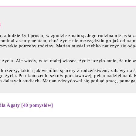
ą
o, a ludzie żyli prosto, w zgodzie z naturą. Jego rodzina nie był
inał z sentymentem, choć życie nie oszczędzało go już od najmłod
szystkie potrzeby rodziny. Marian musiał szybko nauczyć się odp
yciu. Ale wtedy, w tej małej wiosce, życie uczyło mnie, że nie ws
ych rzeczy, takich jak wspólne spacery z rodzeństwem, zabawy na
ego życia. Po ukończeniu szkoły podstawowej, pełen nadziei na da
a dalszych studiach. Marian zdecydował się podjąć pracę, pomaga
dla Agaty [40 pomysłów]