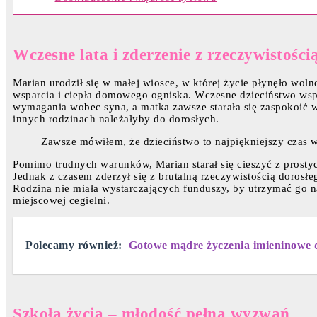
Wczesne lata i zderzenie z rzeczywistości
Marian urodził się w małej wiosce, w której życie płynęło woln
wsparcia i ciepła domowego ogniska. Wczesne dzieciństwo wspom
wymagania wobec syna, a matka zawsze starała się zaspokoić w
innych rodzinach należałyby do dorosłych.
Zawsze mówiłem, że dzieciństwo to najpiękniejszy czas w ż
Pomimo trudnych warunków, Marian starał się cieszyć z prost
Jednak z czasem zderzył się z brutalną rzeczywistością dorosł
Rodzina nie miała wystarczających funduszy, by utrzymać go n
miejscowej cegielni.
Polecamy również:
Gotowe mądre życzenia imieninowe 
Szkoła życia – młodość pełna wyzwań