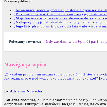
Powiązane publikacje:
„Nowa praca, nowe wyzwania”, historia z życia wzięta 20-
„Po śmierci męża w końcu poczułam, że żyję”, historia z ż
„Moja teściowa wtrącała się w każde nasze decyzje, aż co
„Najlepszy przyjaciel zdradził mnie, gdy najbardziej go po
„Jego listy pisał do mnie przez dwa lata – nie wiedziałam,
Polecamy również:
"Gdy zaszłam w ciążę, mój partner po
Nawigacja wpisu
„Z każdym problemem można sobie poradzić.” [Historia z życia 
Jak rozmawiać o podwyżce jako pracownik lub jako szef? [Por
By
Adrianna Nowacka
Adrianna Nowacka, 25-letnia absolwentka polonistyki na Uniwe
odżywiania. Entuzjastka siatkówki, biegania i tenisa, na co dzi