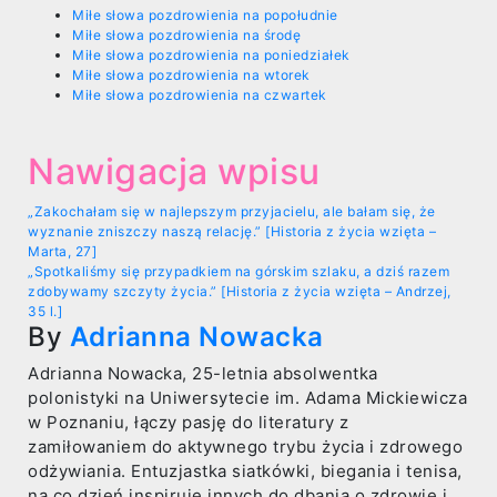
Miłe słowa pozdrowienia na popołudnie
Miłe słowa pozdrowienia na środę
Miłe słowa pozdrowienia na poniedziałek
Miłe słowa pozdrowienia na wtorek
Miłe słowa pozdrowienia na czwartek
Nawigacja wpisu
„Zakochałam się w najlepszym przyjacielu, ale bałam się, że
wyznanie zniszczy naszą relację.” [Historia z życia wzięta –
Marta, 27]
„Spotkaliśmy się przypadkiem na górskim szlaku, a dziś razem
zdobywamy szczyty życia.” [Historia z życia wzięta – Andrzej,
35 l.]
By
Adrianna Nowacka
Adrianna Nowacka, 25-letnia absolwentka
polonistyki na Uniwersytecie im. Adama Mickiewicza
w Poznaniu, łączy pasję do literatury z
zamiłowaniem do aktywnego trybu życia i zdrowego
odżywiania. Entuzjastka siatkówki, biegania i tenisa,
na co dzień inspiruje innych do dbania o zdrowie i