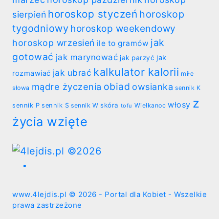
horoskop styczeń
horoskop
sierpień
tygodniowy
horoskop weekendowy
jak
horoskop wrzesień
ile to gramów
gotować
jak marynować
jak
jak parzyć
kalkulator kalorii
jak ubrać
rozmawiać
miłe
obiad
mądre życzenia
owsianka
słowa
sennik K
z
włosy
skóra
sennik P
sennik S
sennik W
Wielkanoc
tofu
życia wzięte
www.4lejdis.pl © 2026 - Portal dla Kobiet - Wszelkie
prawa zastrzeżone