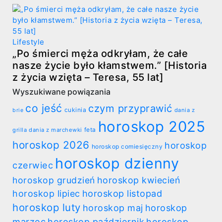
Lifestyle
„Po śmierci męża odkryłam, że całe
nasze życie było kłamstwem.” [Historia
z życia wzięta – Teresa, 55 lat]
Wyszukiwane powiązania
co jeść
czym przyprawić
cukinia
dania z
brie
horoskop 2025
feta
grilla
dania z marchewki
horoskop 2026
horoskop
horoskop comiesięczny
horoskop dzienny
czerwiec
horoskop grudzień
horoskop kwiecień
horoskop listopad
horoskop lipiec
horoskop luty
horoskop
horoskop maj
marzec
horoskop październik
horoskop