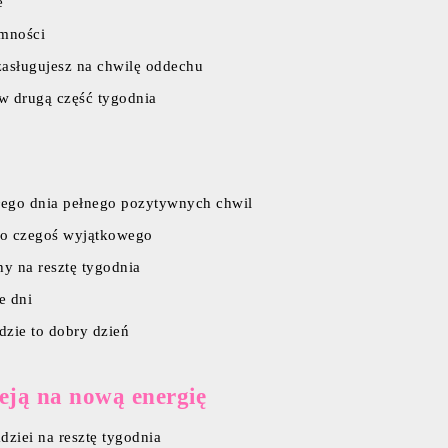
e
emności
zasługujesz na chwilę oddechu
 w drugą część tygodnia
iłego dnia pełnego pozytywnych chwil
 do czegoś wyjątkowego
hy na resztę tygodnia
e dni
dzie to dobry dzień
eją na nową energię
dziei na resztę tygodnia