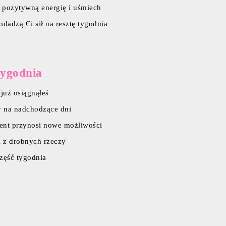
i pozytywną energię i uśmiech
odadzą Ci sił na resztę tygodnia
tygodnia
 już osiągnąłeś
ły na nadchodzące dni
oment przynosi nowe możliwości
ci z drobnych rzeczy
część tygodnia