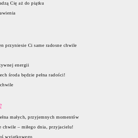
adzą Cię aż do piątku
tawienia
en przyniesie Ci same radosne chwile
tywnej energii
ech środa będzie pełna radości!
 chwile
ę
 pełna małych, przyjemnych momentów
e chwile – miłego dnia, przyjacielu!
egoś wyjątkowego