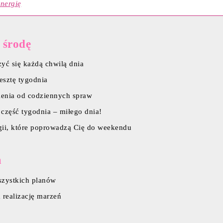
nergię
 środę
zyć się każdą chwilą dnia
esztę tygodnia
nienia od codziennych spraw
 część tygodnia – miłego dnia!
rgii, które poprowadzą Cię do weekendu
a
wszystkich planów
a realizację marzeń