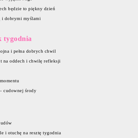
ech będzie to piękny dzień
ą i dobrymi myślami
k tygodnia
ojna i pełna dobrych chwil
 na oddech i chwilę refleksji
o momentu
 – cudownej środy
 cudów
e i otuchę na resztę tygodnia