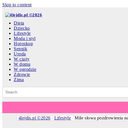
Skip to content
Dieta
Dziecko
Lifestyle
Moda i styl
Horoskop
Sennik
Uroda
W ciąży
W domu
W ogrodzie
Zdrowie
Zima
4lejdis.pl ©2026
/
Lifestyle
/
Miłe słowa pozdrowienia n