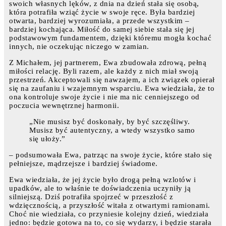
swoich własnych lęków, z dnia na dzień stała się osobą,
która potrafiła wziąć życie w swoje ręce. Była bardziej
otwarta, bardziej wyrozumiała, a przede wszystkim –
bardziej kochająca. Miłość do samej siebie stała się jej
podstawowym fundamentem, dzięki któremu mogła kochać
innych, nie oczekując niczego w zamian.
Z Michałem, jej partnerem, Ewa zbudowała zdrową, pełną
miłości relację. Byli razem, ale każdy z nich miał swoją
przestrzeń. Akceptowali się nawzajem, a ich związek opierał
się na zaufaniu i wzajemnym wsparciu. Ewa wiedziała, że to
ona kontroluje swoje życie i nie ma nic cenniejszego od
poczucia wewnętrznej harmonii.
„Nie musisz być doskonały, by być szczęśliwy.
Musisz być autentyczny, a wtedy wszystko samo
się ułoży.”
– podsumowała Ewa, patrząc na swoje życie, które stało się
pełniejsze, mądrzejsze i bardziej świadome.
Ewa wiedziała, że jej życie było drogą pełną wzlotów i
upadków, ale to właśnie te doświadczenia uczyniły ją
silniejszą. Dziś potrafiła spojrzeć w przeszłość z
wdzięcznością, a przyszłość witała z otwartymi ramionami.
Choć nie wiedziała, co przyniesie kolejny dzień, wiedziała
jedno: będzie gotowa na to, co się wydarzy, i będzie starała