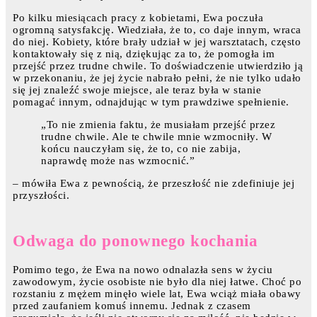
Po kilku miesiącach pracy z kobietami, Ewa poczuła
ogromną satysfakcję. Wiedziała, że to, co daje innym, wraca
do niej. Kobiety, które brały udział w jej warsztatach, często
kontaktowały się z nią, dziękując za to, że pomogła im
przejść przez trudne chwile. To doświadczenie utwierdziło ją
w przekonaniu, że jej życie nabrało pełni, że nie tylko udało
się jej znaleźć swoje miejsce, ale teraz była w stanie
pomagać innym, odnajdując w tym prawdziwe spełnienie.
„To nie zmienia faktu, że musiałam przejść przez
trudne chwile. Ale te chwile mnie wzmocniły. W
końcu nauczyłam się, że to, co nie zabija,
naprawdę może nas wzmocnić.”
– mówiła Ewa z pewnością, że przeszłość nie zdefiniuje jej
przyszłości.
Odwaga do ponownego kochania
Pomimo tego, że Ewa na nowo odnalazła sens w życiu
zawodowym, życie osobiste nie było dla niej łatwe. Choć po
rozstaniu z mężem minęło wiele lat, Ewa wciąż miała obawy
przed zaufaniem komuś innemu. Jednak z czasem