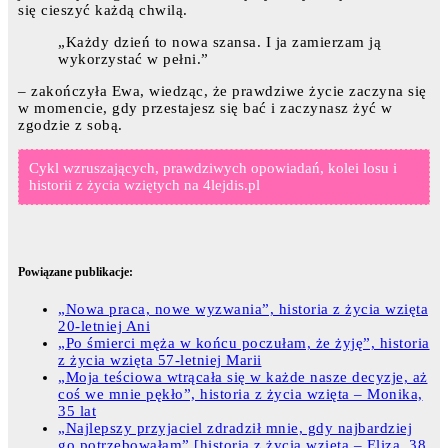
się cieszyć każdą chwilą.
„Każdy dzień to nowa szansa. I ja zamierzam ją
wykorzystać w pełni.”
– zakończyła Ewa, wiedząc, że prawdziwe życie zaczyna się
w momencie, gdy przestajesz się bać i zaczynasz żyć w
zgodzie z sobą.
Cykl wzruszających, prawdziwych opowiadań, kolei losu i
historii z życia wziętych na 4lejdis.pl
Powiązane publikacje:
„Nowa praca, nowe wyzwania”, historia z życia wzięta
20-letniej Ani
„Po śmierci męża w końcu poczułam, że żyję”, historia
z życia wzięta 57-letniej Marii
„Moja teściowa wtrącała się w każde nasze decyzje, aż
coś we mnie pękło”, historia z życia wzięta – Monika,
35 lat
„Najlepszy przyjaciel zdradził mnie, gdy najbardziej
go potrzebowałam” [historia z życia wzięta – Eliza, 38