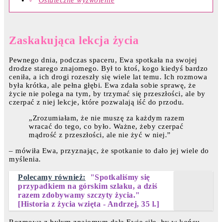
Ostateczne wyzwolenie
Zaskakująca lekcja życia
Pewnego dnia, podczas spaceru, Ewa spotkała na swojej
drodze starego znajomego. Był to ktoś, kogo kiedyś bardzo
ceniła, a ich drogi rozeszły się wiele lat temu. Ich rozmowa
była krótka, ale pełna głębi. Ewa zdała sobie sprawę, że
życie nie polega na tym, by trzymać się przeszłości, ale by
czerpać z niej lekcje, które pozwalają iść do przodu.
„Zrozumiałam, że nie muszę za każdym razem
wracać do tego, co było. Ważne, żeby czerpać
mądrość z przeszłości, ale nie żyć w niej.”
– mówiła Ewa, przyznając, że spotkanie to dało jej wiele do
myślenia.
Polecamy również:
"Spotkaliśmy się
przypadkiem na górskim szlaku, a dziś
razem zdobywamy szczyty życia."
[Historia z życia wzięta - Andrzej, 35 l.]