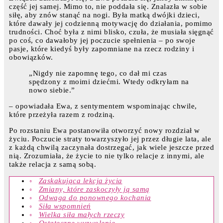
część jej samej. Mimo to, nie poddała się. Znalazła w sobie
siłę, aby znów stanąć na nogi. Była matką dwójki dzieci,
które dawały jej codzienną motywację do działania, pomimo
trudności. Choć była z nimi blisko, czuła, że musiała sięgnąć
po coś, co dawałoby jej poczucie spełnienia – po swoje
pasje, które kiedyś były zapomniane na rzecz rodziny i
obowiązków.
„Nigdy nie zapomnę tego, co dał mi czas
spędzony z moimi dziećmi. Wtedy odkryłam na
nowo siebie.”
– opowiadała Ewa, z sentymentem wspominając chwile,
które przeżyła razem z rodziną.
Po rozstaniu Ewa postanowiła otworzyć nowy rozdział w
życiu. Poczucie straty towarzyszyło jej przez długie lata, ale
z każdą chwilą zaczynała dostrzegać, jak wiele jeszcze przed
nią. Zrozumiała, że życie to nie tylko relacje z innymi, ale
także relacja z samą sobą.
Zaskakująca lekcja życia
Zmiany, które zaskoczyły ją samą
Odwaga do ponownego kochania
Siła wspomnień
Wielka siła małych rzeczy