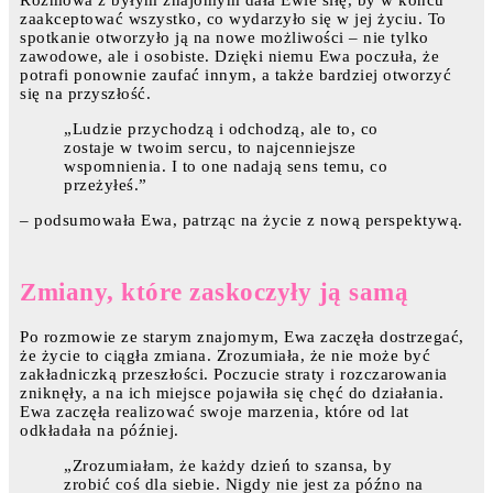
Rozmowa z byłym znajomym dała Ewie siłę, by w końcu
zaakceptować wszystko, co wydarzyło się w jej życiu. To
spotkanie otworzyło ją na nowe możliwości – nie tylko
zawodowe, ale i osobiste. Dzięki niemu Ewa poczuła, że
potrafi ponownie zaufać innym, a także bardziej otworzyć
się na przyszłość.
„Ludzie przychodzą i odchodzą, ale to, co
zostaje w twoim sercu, to najcenniejsze
wspomnienia. I to one nadają sens temu, co
przeżyłeś.”
– podsumowała Ewa, patrząc na życie z nową perspektywą.
Zmiany, które zaskoczyły ją samą
Po rozmowie ze starym znajomym, Ewa zaczęła dostrzegać,
że życie to ciągła zmiana. Zrozumiała, że nie może być
zakładniczką przeszłości. Poczucie straty i rozczarowania
zniknęły, a na ich miejsce pojawiła się chęć do działania.
Ewa zaczęła realizować swoje marzenia, które od lat
odkładała na później.
„Zrozumiałam, że każdy dzień to szansa, by
zrobić coś dla siebie. Nigdy nie jest za późno na