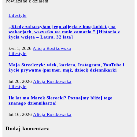
Powiązane z działem
Lifestyle
„Kiedy zobaczyłam jego zdjęcia z inną kobietą na
wakacjach, wszystko we mnie zamarło.” [Historia z
życia wzięta – Laura, 32 lata]
kwi 1, 2026
Alicja Rostkowska
Lifestyle
Maja Strzelczyk: wiek, kariera, Instagram, YouTube i
życie prywatne (partner, mąż, dzieci) dziennikarki
lut 20, 2026
Alicja Rostkowska
Lifestyle
Ile lat ma Marek Sierocki? Poznajmy bliżej tego
znanego dziennikarza!
lut 16, 2026
Alicja Rostkowska
Dodaj komentarz