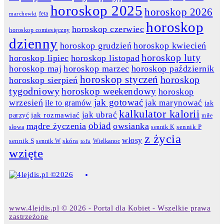
horoskop 2025
horoskop 2026
feta
marchewki
horoskop
horoskop czerwiec
horoskop comiesięczny
dzienny
horoskop grudzień
horoskop kwiecień
horoskop luty
horoskop lipiec
horoskop listopad
horoskop maj
horoskop marzec
horoskop październik
horoskop styczeń
horoskop
horoskop sierpień
tygodniowy
horoskop weekendowy
horoskop
jak gotować
wrzesień
jak marynować
ile to gramów
jak
kalkulator kalorii
jak ubrać
jak rozmawiać
parzyć
miłe
obiad
mądre życzenia
owsianka
słowa
sennik K
sennik P
z życia
włosy
skóra
sennik S
sennik W
Wielkanoc
tofu
wzięte
www.4lejdis.pl © 2026 - Portal dla Kobiet - Wszelkie prawa
zastrzeżone