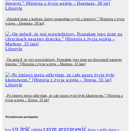
Lifestyle
„Zdradził mnie z kobietą, której pomogłam wyjść z depresji.” [Historia z życia
wzięta – Dagmara, 38 lat]
Lifestyle
„On mówił, że jest rozwiedziony. Poznałam jego żonę na chrzcinach naszego
dziecka.” [Historia z życia wzięta – Marlena, 33 lata]
Lifestyle
„Po śmierci męża odkryłam, że całe nasze życie było kłamstwem.” [Historia z
życia wzięta – Teresa, 55 lat]
Wyszukiwane powiązania
co jeść
czym przyprawić
cukinia
dania z grilla
dania z
brie