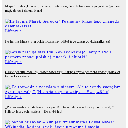
Maja Strzelczyk: wiek, kariera, Instagram, YouTube i życie prywatne (partner,
mąż, dzieci) dziennikarki
Lifestyle
Ile lat ma Marek Sierocki? Poznajmy bliżej tego znanego dziennikarza!
Lifestyle
Gdzie pracuje mąż Idy Nowakowskiej? Fakty z życia partnera znanej polskiej
tancerki i aktorki!
Lifestyle
„Po rozwodzie zostałam z niczym. Ale to wtedy zaczęłam żyć naprawdę.”
[Historia z życia wzięta – Ewa, 46 lat]