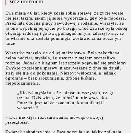
zrozumieniem.
Ewa miała 46 lat, kiedy zdała sobie sprawę, że życie wcale
nie jest takim, jakim ją sobie wyobrażała, gdy była młodsza.
Przez lata oddana pracy zawodowej i rodzinie, wierzyła, że
to one wypełnią jej życie po brzegi. Choć zawsze była osobą
otwartą, radosną i gotową pomagać innym, zdarzyło się, że
to właśnie ona została pominięta, zostawiona na bocznym
torze.
Wszystko zaczęło się od jej małżeństwa. Była zakochana,
pełna nadziei, myślała, że stworzą z mężem szczęśliwą
rodzinę. Jednak z biegiem lat zaczęły pojawiać się problemy.
Zwykłe codzienne sprawy, niezauważane z dnia na dzień,
stały się nie do pokonania. Niezbyt widoczne, a jednak
ogromne – brak zrozumienia, drobne kłótnie,
nieporozumienia.
„Kiedyś myślałam, że miłość to wszystko, czego
trzeba. Dziś wiem, że miłość to nie wszystko.
Potrzebujesz także szacunku, komunikacji i
wsparcia.”
– Ewa nie kryła rozczarowania, mówiąc o swojej
przeszłości.
Związek zakończył się, a Ewa poczuła się, jakby zniknęła