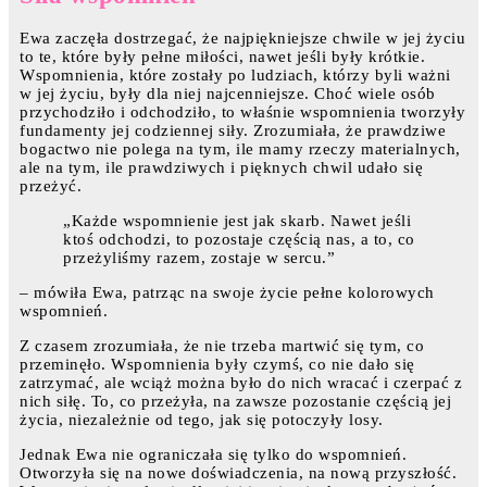
Ewa zaczęła dostrzegać, że najpiękniejsze chwile w jej życiu
to te, które były pełne miłości, nawet jeśli były krótkie.
Wspomnienia, które zostały po ludziach, którzy byli ważni
w jej życiu, były dla niej najcenniejsze. Choć wiele osób
przychodziło i odchodziło, to właśnie wspomnienia tworzyły
fundamenty jej codziennej siły. Zrozumiała, że prawdziwe
bogactwo nie polega na tym, ile mamy rzeczy materialnych,
ale na tym, ile prawdziwych i pięknych chwil udało się
przeżyć.
„Każde wspomnienie jest jak skarb. Nawet jeśli
ktoś odchodzi, to pozostaje częścią nas, a to, co
przeżyliśmy razem, zostaje w sercu.”
– mówiła Ewa, patrząc na swoje życie pełne kolorowych
wspomnień.
Z czasem zrozumiała, że nie trzeba martwić się tym, co
przeminęło. Wspomnienia były czymś, co nie dało się
zatrzymać, ale wciąż można było do nich wracać i czerpać z
nich siłę. To, co przeżyła, na zawsze pozostanie częścią jej
życia, niezależnie od tego, jak się potoczyły losy.
Jednak Ewa nie ograniczała się tylko do wspomnień.
Otworzyła się na nowe doświadczenia, na nową przyszłość.