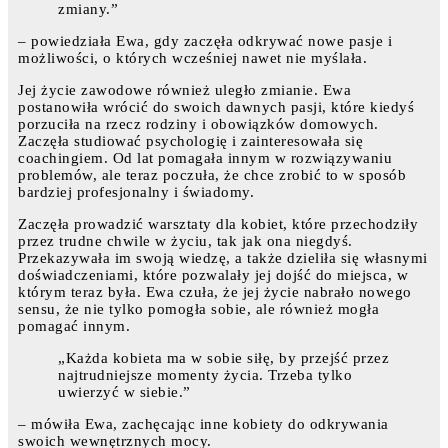
zmiany.”
– powiedziała Ewa, gdy zaczęła odkrywać nowe pasje i
możliwości, o których wcześniej nawet nie myślała.
Jej życie zawodowe również uległo zmianie. Ewa
postanowiła wrócić do swoich dawnych pasji, które kiedyś
porzuciła na rzecz rodziny i obowiązków domowych.
Zaczęła studiować psychologię i zainteresowała się
coachingiem. Od lat pomagała innym w rozwiązywaniu
problemów, ale teraz poczuła, że chce zrobić to w sposób
bardziej profesjonalny i świadomy.
Zaczęła prowadzić warsztaty dla kobiet, które przechodziły
przez trudne chwile w życiu, tak jak ona niegdyś.
Przekazywała im swoją wiedzę, a także dzieliła się własnymi
doświadczeniami, które pozwalały jej dojść do miejsca, w
którym teraz była. Ewa czuła, że jej życie nabrało nowego
sensu, że nie tylko pomogła sobie, ale również mogła
pomagać innym.
„Każda kobieta ma w sobie siłę, by przejść przez
najtrudniejsze momenty życia. Trzeba tylko
uwierzyć w siebie.”
– mówiła Ewa, zachęcając inne kobiety do odkrywania
swoich wewnętrznych mocy.