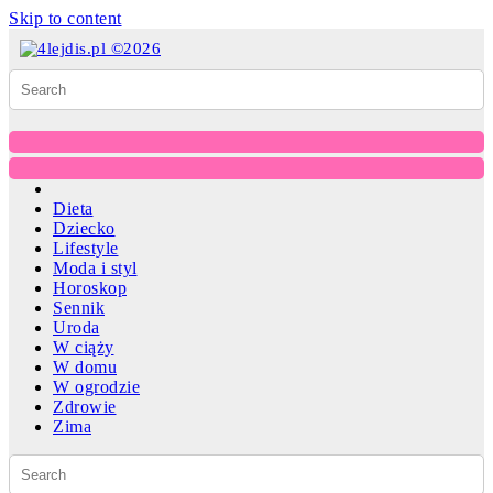
Skip to content
Dieta
Dziecko
Lifestyle
Moda i styl
Horoskop
Sennik
Uroda
W ciąży
W domu
W ogrodzie
Zdrowie
Zima