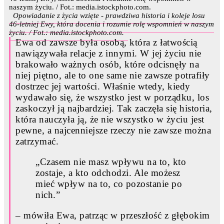
Opowiadanie z życia wzięte - prawdziwa historia i koleje losu
46-letniej Ewy, która docenia i rozumie rolę wspomnień w naszym
życiu. / Fot.: media.istockphoto.com.
Ewa od zawsze była osobą, która z łatwością
nawiązywała relacje z innymi. W jej życiu nie
brakowało ważnych osób, które odcisnęły na
niej piętno, ale to one same nie zawsze potrafiły
dostrzec jej wartości. Właśnie wtedy, kiedy
wydawało się, że wszystko jest w porządku, los
zaskoczył ją najbardziej. Tak zaczęła się historia,
która nauczyła ją, że nie wszystko w życiu jest
pewne, a najcenniejsze rzeczy nie zawsze można
zatrzymać.
„Czasem nie masz wpływu na to, kto
zostaje, a kto odchodzi. Ale możesz
mieć wpływ na to, co pozostanie po
nich.”
– mówiła Ewa, patrząc w przeszłość z głębokim