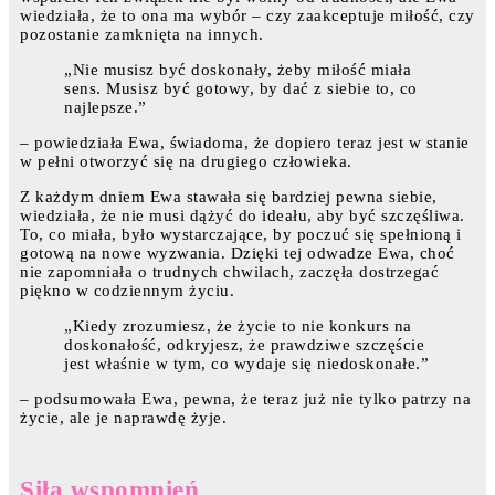
wiedziała, że to ona ma wybór – czy zaakceptuje miłość, czy
pozostanie zamknięta na innych.
„Nie musisz być doskonały, żeby miłość miała
sens. Musisz być gotowy, by dać z siebie to, co
najlepsze.”
– powiedziała Ewa, świadoma, że dopiero teraz jest w stanie
w pełni otworzyć się na drugiego człowieka.
Z każdym dniem Ewa stawała się bardziej pewna siebie,
wiedziała, że nie musi dążyć do ideału, aby być szczęśliwa.
To, co miała, było wystarczające, by poczuć się spełnioną i
gotową na nowe wyzwania. Dzięki tej odwadze Ewa, choć
nie zapomniała o trudnych chwilach, zaczęła dostrzegać
piękno w codziennym życiu.
„Kiedy zrozumiesz, że życie to nie konkurs na
doskonałość, odkryjesz, że prawdziwe szczęście
jest właśnie w tym, co wydaje się niedoskonałe.”
– podsumowała Ewa, pewna, że teraz już nie tylko patrzy na
życie, ale je naprawdę żyje.
Siła wspomnień