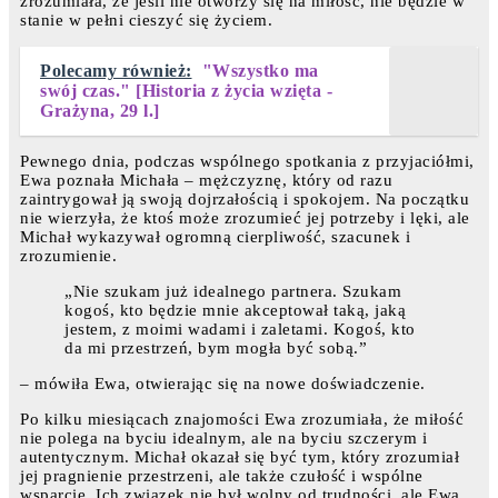
zrozumiała, że jeśli nie otworzy się na miłość, nie będzie w
stanie w pełni cieszyć się życiem.
Polecamy również:
"Wszystko ma
swój czas." [Historia z życia wzięta -
Grażyna, 29 l.]
Pewnego dnia, podczas wspólnego spotkania z przyjaciółmi,
Ewa poznała Michała – mężczyznę, który od razu
zaintrygował ją swoją dojrzałością i spokojem. Na początku
nie wierzyła, że ktoś może zrozumieć jej potrzeby i lęki, ale
Michał wykazywał ogromną cierpliwość, szacunek i
zrozumienie.
„Nie szukam już idealnego partnera. Szukam
kogoś, kto będzie mnie akceptował taką, jaką
jestem, z moimi wadami i zaletami. Kogoś, kto
da mi przestrzeń, bym mogła być sobą.”
– mówiła Ewa, otwierając się na nowe doświadczenie.
Po kilku miesiącach znajomości Ewa zrozumiała, że miłość
nie polega na byciu idealnym, ale na byciu szczerym i
autentycznym. Michał okazał się być tym, który zrozumiał
jej pragnienie przestrzeni, ale także czułość i wspólne
wsparcie. Ich związek nie był wolny od trudności, ale Ewa