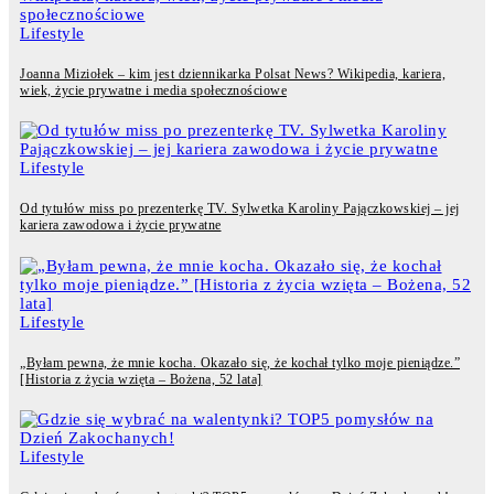
Lifestyle
Joanna Miziołek – kim jest dziennikarka Polsat News? Wikipedia, kariera,
wiek, życie prywatne i media społecznościowe
Lifestyle
Od tytułów miss po prezenterkę TV. Sylwetka Karoliny Pajączkowskiej – jej
kariera zawodowa i życie prywatne
Lifestyle
„Byłam pewna, że mnie kocha. Okazało się, że kochał tylko moje pieniądze.”
[Historia z życia wzięta – Bożena, 52 lata]
Lifestyle