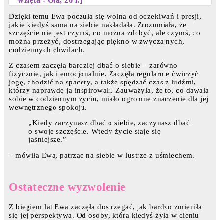
wzięta - Ola, 26 l.]
Dzięki temu Ewa poczuła się wolna od oczekiwań i presji,
jakie kiedyś sama na siebie nakładała. Zrozumiała, że
szczęście nie jest czymś, co można zdobyć, ale czymś, co
można przeżyć, dostrzegając piękno w zwyczajnych,
codziennych chwilach.
Z czasem zaczęła bardziej dbać o siebie – zarówno
fizycznie, jak i emocjonalnie. Zaczęła regularnie ćwiczyć
jogę, chodzić na spacery, a także spędzać czas z ludźmi,
którzy naprawdę ją inspirowali. Zauważyła, że to, co dawała
sobie w codziennym życiu, miało ogromne znaczenie dla jej
wewnętrznego spokoju.
„Kiedy zaczynasz dbać o siebie, zaczynasz dbać
o swoje szczęście. Wtedy życie staje się
jaśniejsze.”
– mówiła Ewa, patrząc na siebie w lustrze z uśmiechem.
Ostateczne wyzwolenie
Z biegiem lat Ewa zaczęła dostrzegać, jak bardzo zmieniła
się jej perspektywa. Od osoby, która kiedyś żyła w cieniu