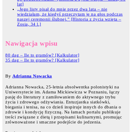
lat]
„Jego listy pisał do mnie przez dwa lata – nie
wiedziałam, że kiedyś przeczytam je na głos podczas
naszej ceremonii ślubnej.” [Historia z życia wzięta –
Zosia, 34 l.]
Nawigacja wpisu
80 dag – Ile to gramów? [Kalkulator]
35 dag – Ile to gramów? [Kalkulator]
By
Adrianna Nowacka
Adrianna Nowacka, 25-letnia absolwentka polonistyki na
Uniwersytecie im. Adama Mickiewicza w Poznaniu, łączy
pasję do literatury z zamiłowaniem do aktywnego trybu
życia i zdrowego odżywiania. Entuzjastka siatkówki,
biegania i tenisa, na co dzień inspiruje innych do dbania o
zdrowie i kondycję fizyczną. Na łamach portalu publikuje
treści związane z dietą i przepisami kulinarnymi, promując
zrównoważone i smaczne podejście do jedzenia.